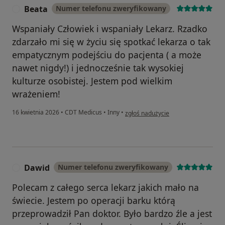
Beata
Numer telefonu zweryfikowany
B
Wspaniały Człowiek i wspaniały Lekarz. Rzadko
zdarzało mi się w życiu się spotkać lekarza o tak
empatycznym podejściu do pacjenta ( a może
nawet nigdy!) i jednocześnie tak wysokiej
kulturze osobistej. Jestem pod wielkim
wrażeniem!
w opinii użytkownika Beata
16 kwietnia 2026
•
CDT Medicus
•
Inny
•
zgłoś nadużycie
Dawid
Numer telefonu zweryfikowany
D
Polecam z całego serca lekarz jakich mało na
świecie. Jestem po operacji barku którą
przeprowadził Pan doktor. Było bardzo źle a jest