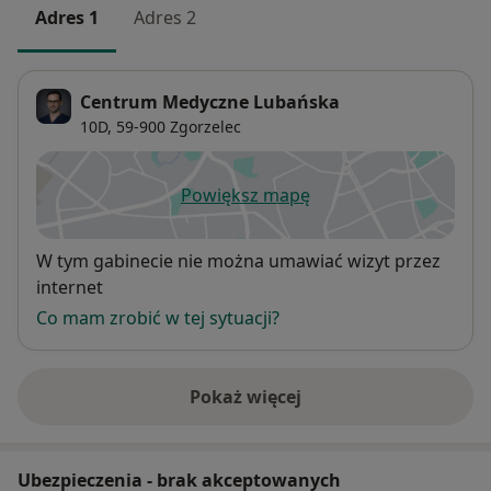
Adres 1
Adres 2
Centrum Medyczne Lubańska
10D,
59-900
Zgorzelec
Powiększ mapę
otwiera się w nowej karcie
Dostępność
W tym gabinecie nie można umawiać wizyt przez
internet
Co mam zrobić w tej sytuacji?
Pokaż więcej
o adresie
Ubezpieczenia - brak akceptowanych