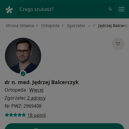
Me
Czego szukasz?
Strona Główna
Ortopeda
Zgorzelec
Jędrzej Balcerc
Zmień miasto
dr n. med.
Jędrzej Balcerczyk
O specjalizacjach
Ortopeda
·
Więcej
Zgorzelec
2 adresy
Nr PWZ: 2969408
18 opinii