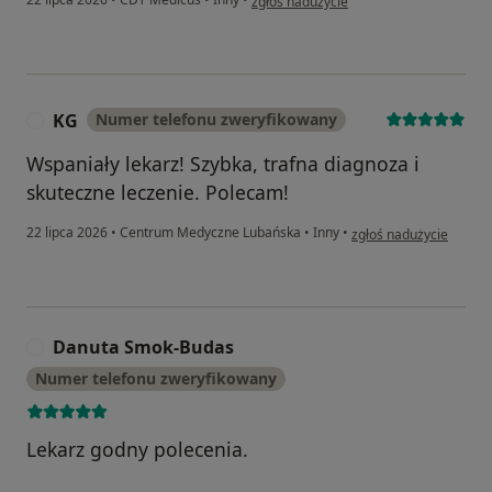
zgłoś nadużycie
KG
Numer telefonu zweryfikowany
K
Wspaniały lekarz! Szybka, trafna diagnoza i
skuteczne leczenie. Polecam!
w opinii użytkownika K
22 lipca 2026
•
Centrum Medyczne Lubańska
•
Inny
•
zgłoś nadużycie
Danuta Smok-Budas
D
Numer telefonu zweryfikowany
Lekarz godny polecenia.