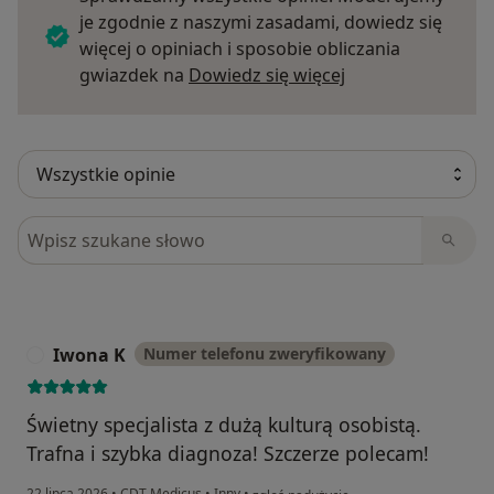
je zgodnie z naszymi zasadami, dowiedz się
więcej o opiniach i sposobie obliczania
Dowiedz się więce
gwiazdek na
Dowiedz się więcej
Szukaj w opiniach
Iwona K
Numer telefonu zweryfikowany
I
Świetny specjalista z dużą kulturą osobistą.
Trafna i szybka diagnoza! Szczerze polecam!
w opinii użytkownika Iwona K
22 lipca 2026
•
CDT Medicus
•
Inny
•