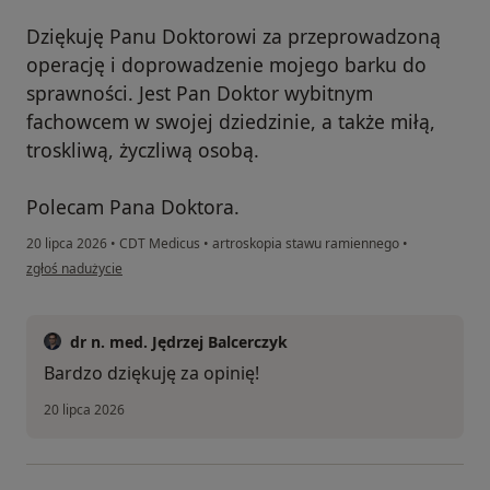
Dziękuję Panu Doktorowi za przeprowadzoną
operację i doprowadzenie mojego barku do
sprawności. Jest Pan Doktor wybitnym
fachowcem w swojej dziedzinie, a także miłą,
troskliwą, życzliwą osobą.
Polecam Pana Doktora.
20 lipca 2026
•
CDT Medicus
•
artroskopia stawu ramiennego
•
w opinii użytkownika Danuta Smok-Budas
zgłoś nadużycie
dr n. med. Jędrzej Balcerczyk
Bardzo dziękuję za opinię!
20 lipca 2026