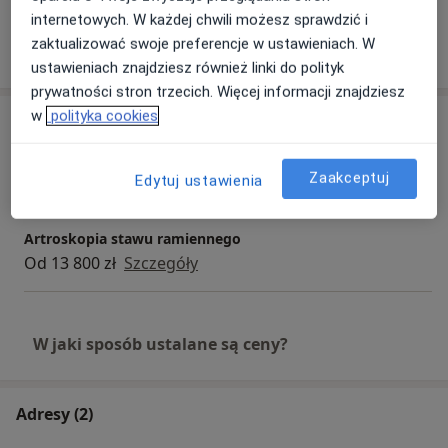
internetowych. W każdej chwili możesz sprawdzić i
zaktualizować swoje preferencje w ustawieniach. W
Pokaż więcej
o doświadczeniu
ustawieniach znajdziesz również linki do polityk
prywatności stron trzecich. Więcej informacji znajdziesz
w
polityka cookies
Usługi i ceny
Artroskopia stawu kolanowego
Zaakceptuj
Edytuj ustawienia
Od 6 700 zł
Szczegóły
Artroskopia stawu ramiennego
Od 13 800 zł
Szczegóły
W jaki sposób ustalane są ceny?
Adresy (2)