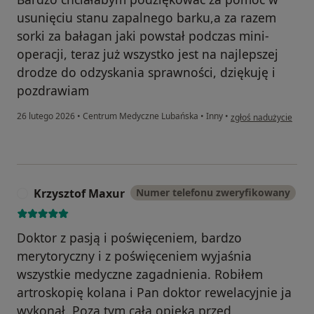
usunięciu stanu zapalnego barku,a za razem
sorki za bałagan jaki powstał podczas mini-
operacji, teraz już wszystko jest na najlepszej
drodze do odzyskania sprawności, dziękuję i
pozdrawiam
w opinii użytkownika
26 lutego 2026
•
Centrum Medyczne Lubańska
•
Inny
•
zgłoś nadużycie
Krzysztof Maxur
Numer telefonu zweryfikowany
K
Doktor z pasją i poświęceniem, bardzo
merytoryczny i z poświęceniem wyjaśnia
wszystkie medyczne zagadnienia. Robiłem
artroskopię kolana i Pan doktor rewelacyjnie ja
wykonał. Poza tym cała opieka przed