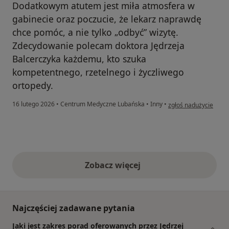
Dodatkowym atutem jest miła atmosfera w
gabinecie oraz poczucie, że lekarz naprawdę
chce pomóc, a nie tylko „odbyć” wizytę.
Zdecydowanie polecam doktora Jędrzeja
Balcerczyka każdemu, kto szuka
kompetentnego, rzetelnego i życzliwego
ortopedy.
w opinii użytkownika 
16 lutego 2026
•
Centrum Medyczne Lubańska
•
Inny
•
zgłoś nadużycie
Zobacz więcej
opinie powyżej
Najczęściej zadawane pytania
Jaki jest zakres porad oferowanych przez Jędrzej