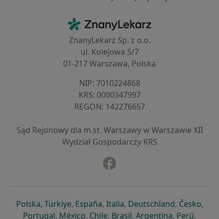
Kontakt
ZnanyLekarz - Strona główna
ZnanyLekarz Sp. z o.o.
ul. Kolejowa 5/7
01-217 Warszawa, Polska
NIP: ⁠7010224868
KRS: ⁠0000347997
REGON: ⁠142276657
Sąd Rejonowy dla m.st. Warszawy w Warszawie XII
Wydział Gospodarczy KRS
Facebook
otwiera się w nowej karcie
otwiera się w nowej karcie
otwiera się w nowej karcie
otwiera się w nowej karcie
otwiera się w nowej karci
otwiera się
otwi
Polska
,
Türkiye
,
España
,
Italia
,
Deutschland
,
Česko
,
otwiera się w nowej karcie
otwiera się w nowej karcie
otwiera się w nowej karcie
otwiera się w nowej kar
otwiera się 
otwier
Portugal
,
México
,
Chile
,
Brasil
,
Argentina
,
Perú
,