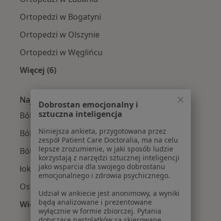
Ortopedzi w Bogatyni
Ortopedzi w Olszynie
Ortopedzi w Węglińcu
Więcej (6)
Więcej w kategorii: W pobliżu Zgorzelca
Najczęście leczone choroby
Dobrostan emocjonalny i
sztuczna inteligencja
Ból barku w Zgorzelcu
Niniejsza ankieta, przygotowana przez
Ból kolana w Zgorzelcu
zespół Patient Care Doctoralia, ma na celu
lepsze zrozumienie, w jaki sposób ludzie
Ból biodra w Zgorzelcu
korzystają z narzędzi sztucznej inteligencji
jako wsparcia dla swojego dobrostanu
łokieć tenisisty w Zgorzelcu
emocjonalnego i zdrowia psychicznego.
Ostroga piętowa w Zgorzelcu
Udział w ankiecie jest anonimowy, a wyniki
będą analizowane i prezentowane
Więcej (15)
wyłącznie w formie zbiorczej. Pytania
Więcej w kategorii: Najczęście leczone chorob
dotyczące nastolatków są skierowane