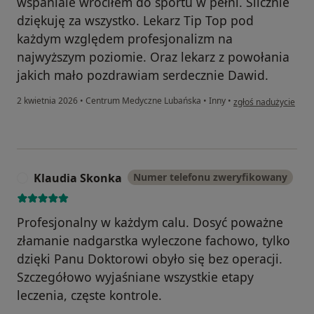
wspaniale wróciłem do sportu w pełni. Ślicznie
dziękuję za wszystko. Lekarz Tip Top pod
każdym względem profesjonalizm na
najwyższym poziomie. Oraz lekarz z powołania
jakich mało pozdrawiam serdecznie Dawid.
w opinii użytkownik
2 kwietnia 2026
•
Centrum Medyczne Lubańska
•
Inny
•
zgłoś nadużycie
Klaudia Skonka
Numer telefonu zweryfikowany
K
Profesjonalny w każdym calu. Dosyć poważne
złamanie nadgarstka wyleczone fachowo, tylko
dzięki Panu Doktorowi obyło się bez operacji.
Szczegółowo wyjaśniane wszystkie etapy
leczenia, częste kontrole.