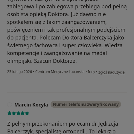
zabiegowa i po zabiegowa przebiega pod pełną
osobista opieką Doktora. Już dawno nie
spotkałem się z takim zaangażowaniem,
poświęceniem i tak profesjonalnym podejściem
do pacjenta. Polecam Doktora Balcerczyka jako
świetnego fachowca i super człowieka. Wiedza
kompetencje i zaangażowanie na medal
olimpijski. Szacun Doktorze.
w opinii użytkownika
23 lutego 2026
•
Centrum Medyczne Lubańska
•
Inny
•
zgłoś nadużycie
Marcin Kocyła
Numer telefonu zweryfikowany
M
Z pełnym przekonaniem polecam dr Jędrzeja
Balcerczyk, specjalistę ortopedii. To lekarz o