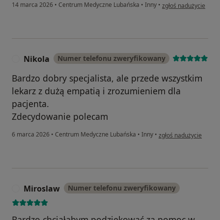
w opinii użytkownika
14 marca 2026
•
Centrum Medyczne Lubańska
•
Inny
•
zgłoś nadużycie
Nikola
Numer telefonu zweryfikowany
N
Bardzo dobry specjalista, ale przede wszystkim
lekarz z dużą empatią i zrozumieniem dla
pacjenta.
Zdecydowanie polecam
w opinii użytkownika N
6 marca 2026
•
Centrum Medyczne Lubańska
•
Inny
•
zgłoś nadużycie
Miroslaw
Numer telefonu zweryfikowany
M
Bardzo chciałabym podziękować za pomoc w