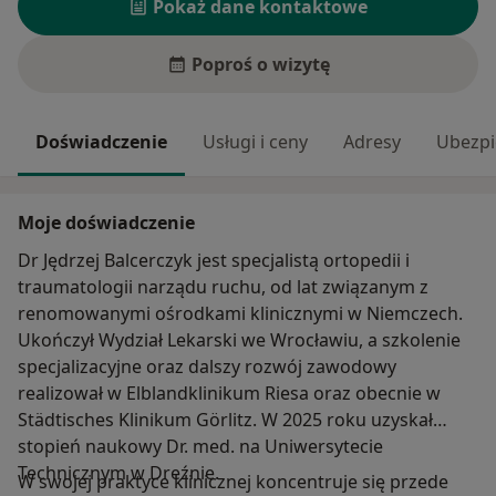
Pokaż dane kontaktowe
Poproś o wizytę
Doświadczenie
Usługi i ceny
Adresy
Ubezpi
Moje doświadczenie
Dr Jędrzej Balcerczyk jest specjalistą ortopedii i
traumatologii narządu ruchu, od lat związanym z
renomowanymi ośrodkami klinicznymi w Niemczech.
Ukończył Wydział Lekarski we Wrocławiu, a szkolenie
specjalizacyjne oraz dalszy rozwój zawodowy
realizował w Elblandklinikum Riesa oraz obecnie w
Städtisches Klinikum Görlitz. W 2025 roku uzyskał
stopień naukowy Dr. med. na Uniwersytecie
Technicznym w Dreźnie.
W swojej praktyce klinicznej koncentruje się przede