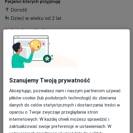
Pacjenci których przyjmuję
Dorośli
Dzieci w wieku od 2 lat
Rodzaje konsultacji
Stacjonarne
Zobacz lokalizacje (1)
Zdjęcia i filmy
Szanujemy Twoją prywatność
Akceptując, pozwalasz nam i naszym partnerom używać
plików cookie (lub podobnych technologii) do zbierania
danych do celów statystycznych i dostarczania treści w
Zobacz galerię (1)
oparciu o Twoje zwyczaje przeglądania stron
internetowych. W każdej chwili możesz sprawdzić i
Pokaż więcej
zaktualizować swoje preferencje w ustawieniach. W
o doświadczeniu