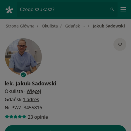
Me
Czego szukasz?
Strona Główna
Okulista
Gdańsk
Jakub Sadowski
Zmień miasto
lek.
Jakub Sadowski
O specjalizacjach
Okulista
·
Więcej
Gdańsk
1 adres
Nr PWZ: 3455816
23 opinie