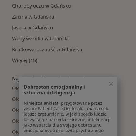
Choroby oczu w Gdańsku
Zaćma w Gdańsku
Jaskra w Gdańsku
Wady wzroku w Gdańsku
Krótkowzroczność w Gdańsku
Więcej (15)
Więcej w kategorii: Najczęście leczone chorob
Najpopularniejsze ubezpieczenia
Dobrostan emocjonalny i
Okuliści z TU Zdrowie w Gdańsku
sztuczna inteligencja
Okuliści z Medicover w Gdańsku
Niniejsza ankieta, przygotowana przez
zespół Patient Care Doctoralia, ma na celu
Okuliści z Allianz w Gdańsku
lepsze zrozumienie, w jaki sposób ludzie
korzystają z narzędzi sztucznej inteligencji
Okuliści z NFZ w Gdańsku
jako wsparcia dla swojego dobrostanu
emocjonalnego i zdrowia psychicznego.
Okuliści z Świat Zdrowia w Gdańsku