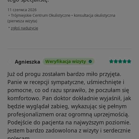
11 czerwca 2026
•
Trójmiejskie Centrum Okulistyczne
•
konsultacja okulistyczna
(pierwsza wizyta)
w opinii użytkownika AP
•
zgłoś nadużycie
Agnieszka
Weryfikacja wizyty
A
Już od progu zostałam bardzo miło przyjęta.
Panie w recepcji sympatyczne, uśmiechnięte i
pomocne, co od razu sprawiło, że poczułam się
komfortowo. Pan doktor dokładnie wyjaśnił, jak
będzie wyglądał zabieg, wykazując się pełnym
profesjonalizmem oraz ogromną uprzejmością.
Podejście do pacjenta na najwyższym poziomie.
Jestem bardzo zadowolona z wizyty i serdecznie
polecam.