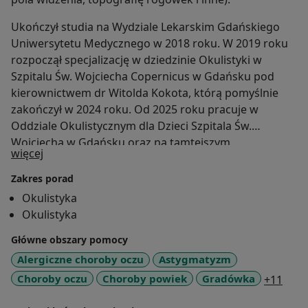
Ukończył studia na Wydziale Lekarskim Gdańskiego
Uniwersytetu Medycznego w 2018 roku. W 2019 roku
rozpoczął specjalizację w dziedzinie Okulistyki w
Szpitalu Św. Wojciecha Copernicus w Gdańsku pod
kierownictwem dr Witolda Kokota, którą pomyślnie
zakończył w 2024 roku. Od 2025 roku pracuje w
Oddziale Okulistycznym dla Dzieci Szpitala Św.
Wojciecha w Gdańsku oraz na tamtejszym
O mnie
więcej
Pododdziale Zachowawczego Leczenia Zeza i
Niedowidzenia.
Zakres porad
Okulistyka
Okulistyka
Główne obszary pomocy
Alergiczne choroby oczu
Astygmatyzm
a11y
Choroby oczu
Choroby powiek
Gradówka
+11