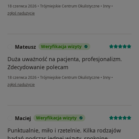
18 czerwca 2026
•
Trójmiejskie Centrum Okulistyczne
•
Inny
•
w opinii użytkownika Joanna
zgłoś nadużycie
Mateusz
Weryfikacja wizyty
M
Duża uważność na pacjenta, profesjonalizm.
Zdecydowanie polecam
18 czerwca 2026
•
Trójmiejskie Centrum Okulistyczne
•
Inny
•
w opinii użytkownika Mateusz
zgłoś nadużycie
Maciej
Weryfikacja wizyty
M
Punktualnie, miło i rzetelnie. Kilka rodzajów
badań podczas jednej wizyty, spokojne