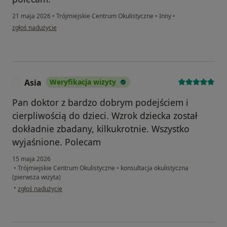
21 maja 2026
•
Trójmiejskie Centrum Okulistyczne
•
Inny
•
w opinii użytkownika Agnieszka
zgłoś nadużycie
Asia
Weryfikacja wizyty
A
Pan doktor z bardzo dobrym podejściem i
cierpliwością do dzieci. Wzrok dziecka został
dokładnie zbadany, kilkukrotnie. Wszystko
wyjaśnione. Polecam
15 maja 2026
•
Trójmiejskie Centrum Okulistyczne
•
konsultacja okulistyczna
(pierwsza wizyta)
w opinii użytkownika Asia
•
zgłoś nadużycie