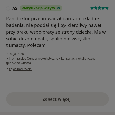
AS
Weryfikacja wizyty
A
Pan doktor przeprowadził bardzo dokładne
badania, nie poddał się i był cierpliwy nawet
przy braku współpracy ze strony dziecka. Ma w
sobie dużo empatii, spokojnie wszystko
tłumaczy. Polecam.
7 maja 2026
•
Trójmiejskie Centrum Okulistyczne
•
konsultacja okulistyczna
(pierwsza wizyta)
w opinii użytkownika AS
•
zgłoś nadużycie
Zobacz więcej
opinie powyżej