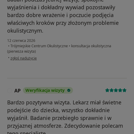
wyjaśnienia i dokładny wywiad pozostawiły
bardzo dobre wrażenie i poczucie podjęcia
właściwych kroków przy złożonym problemie
okulistycznym.
12 czerwca 2026
•
Trójmiejskie Centrum Okulistyczne
•
konsultacja okulistyczna
(pierwsza wizyta)
w opinii użytkownika Maciej
•
zgłoś nadużycie
AP
Weryfikacja wizyty
A
Bardzo pozytywna wizyta. Lekarz miał świetne
podejście do dziecka, wszystko dokładnie
wyjaśnił. Badanie przebiegło sprawnie i w
przyjaznej atmosferze. Zdecydowanie polecam
tego specjalistę.