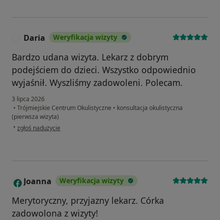
Daria
Weryfikacja wizyty
D
Bardzo udana wizyta. Lekarz z dobrym
podejściem do dzieci. Wszystko odpowiednio
wyjaśnił. Wyszliśmy zadowoleni. Polecam.
3 lipca 2026
•
Trójmiejskie Centrum Okulistyczne
•
konsultacja okulistyczna
(pierwsza wizyta)
w opinii użytkownika Daria
•
zgłoś nadużycie
Joanna
Weryfikacja wizyty
J
Merytoryczny, przyjazny lekarz. Córka
zadowolona z wizyty!