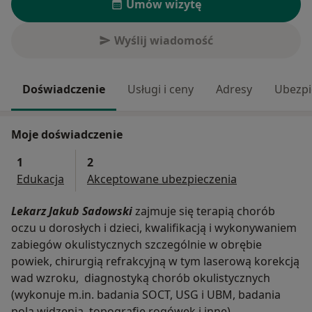
Umów wizytę
Wyślij wiadomość
Doświadczenie
Usługi i ceny
Adresy
Ubezpi
Moje doświadczenie
1
2
Edukacja
Akceptowane ubezpieczenia
Lekarz Jakub Sadowski
zajmuje się terapią chorób
oczu u dorosłych i dzieci, kwalifikacją i wykonywaniem
zabiegów okulistycznych szczególnie w obrębie
powiek, chirurgią refrakcyjną w tym laserową korekcją
wad wzroku, diagnostyką chorób okulistycznych
(wykonuje m.in. badania SOCT, USG i UBM, badania
pola widzenia, topografię rogówek i inne).