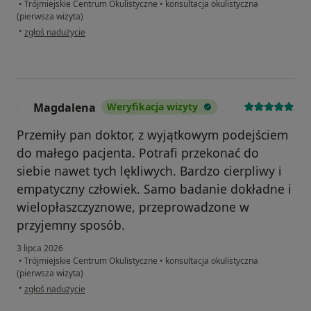
•
Trójmiejskie Centrum Okulistyczne
•
konsultacja okulistyczna
(pierwsza wizyta)
w opinii użytkownika WG
•
zgłoś nadużycie
Magdalena
Weryfikacja wizyty
M
Przemiły pan doktor, z wyjątkowym podejściem
do małego pacjenta. Potrafi przekonać do
siebie nawet tych lękliwych. Bardzo cierpliwy i
empatyczny człowiek. Samo badanie dokładne i
wielopłaszczyznowe, przeprowadzone w
przyjemny sposób.
3 lipca 2026
•
Trójmiejskie Centrum Okulistyczne
•
konsultacja okulistyczna
(pierwsza wizyta)
w opinii użytkownika Magdalena
•
zgłoś nadużycie