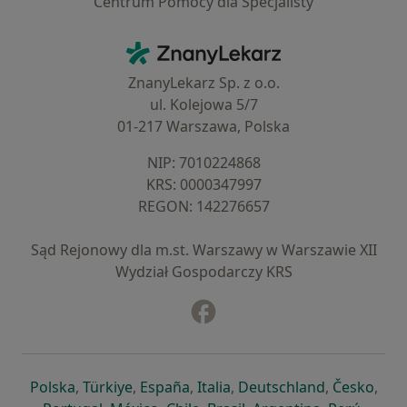
Centrum Pomocy dla Specjalisty
Kontakt
ZnanyLekarz - Strona główna
ZnanyLekarz Sp. z o.o.
ul. Kolejowa 5/7
01-217 Warszawa, Polska
NIP: ⁠7010224868
KRS: ⁠0000347997
REGON: ⁠142276657
Sąd Rejonowy dla m.st. Warszawy w Warszawie XII
Wydział Gospodarczy KRS
Facebook
otwiera się w nowej karcie
otwiera się w nowej karcie
otwiera się w nowej karcie
otwiera się w nowej karcie
otwiera się w nowej karci
otwiera się
otwi
Polska
,
Türkiye
,
España
,
Italia
,
Deutschland
,
Česko
,