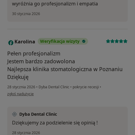
wyróżnia go profesjonalizm i empatia
30 stycznia 2026
Karolina
Weryfikacja wizyty
K
Pełen profesjonalizm
Jestem bardzo zadowolona
Najlepsza klinika stomatologiczna w Poznaniu
Dziękuję
28 stycznia 2026
•
Dyba Dental Clinic
•
pokrycie recesji
•
w opinii użytkownika Karolina
zgłoś nadużycie
Dyba Dental Clinic
Dziękujemy za podzielenie się opinią !
28 stycznia 2026