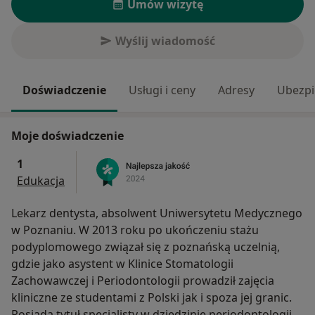
Umów wizytę
Wyślij wiadomość
Doświadczenie
Usługi i ceny
Adresy
Ubezpi
Moje doświadczenie
1
Edukacja
Lekarz dentysta, absolwent Uniwersytetu Medycznego
w Poznaniu. W 2013 roku po ukończeniu stażu
podyplomowego związał się z poznańską uczelnią,
gdzie jako asystent w Klinice Stomatologii
Zachowawczej i Periodontologii prowadził zajęcia
kliniczne ze studentami z Polski jak i spoza jej granic.
Posiada tytuł specjalisty w dziedzinie periodontologii -