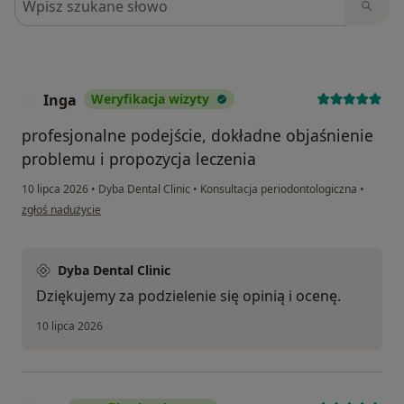
Inga
Weryfikacja wizyty
I
profesjonalne podejście, dokładne objaśnienie
problemu i propozycja leczenia
10 lipca 2026
•
Dyba Dental Clinic
•
Konsultacja periodontologiczna
•
w opinii użytkownika Inga
zgłoś nadużycie
Dyba Dental Clinic
Dziękujemy za podzielenie się opinią i ocenę.
10 lipca 2026