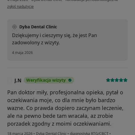
w opinii użytkownika EUGENIUSZ
zgłoś nadużycie
Dyba Dental Clinic
Dziękujemy i cieszymy się, że jest Pan
zadowolony z wizyty.
4 maja 2026
J.N
Weryfikacja wizyty
J
Pan doktor miły, profesjonalna opieka, pytał o
oczekiwania moje, co dla mnie było bardzo
wazne. Co prawda dopiero zaczynam leczenie,
ale na pewno bede tam wracała, az zrobie
porzadek zgodny z moimi oczekiwaniami.
18 marca 2026
•
Dyba Dental Clinic
•
diagnostyka RTG/CBCT
•