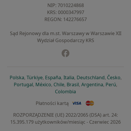
NIP: ⁠7010224868
KRS: ⁠0000347997
REGON: ⁠142276657
Sąd Rejonowy dla m.st. Warszawy w Warszawie XII
Wydział Gospodarczy KRS
Facebook
otwiera się w nowej karcie
otwiera się w nowej karcie
otwiera się w nowej karcie
otwiera się w nowej karcie
otwiera się w nowej karci
otwiera się
otwi
Polska
,
Türkiye
,
España
,
Italia
,
Deutschland
,
Česko
,
otwiera się w nowej karcie
otwiera się w nowej karcie
otwiera się w nowej karcie
otwiera się w nowej kar
otwiera się 
otwier
Portugal
,
México
,
Chile
,
Brasil
,
Argentina
,
Perú
,
otwiera się w nowej karc
Colombia
Płatności kartą
ROZPORZĄDZENIE (UE) 2022/2065 (DSA) art. 24:
15.395.179 użytkowników/miesiąc - Czerwiec 2026