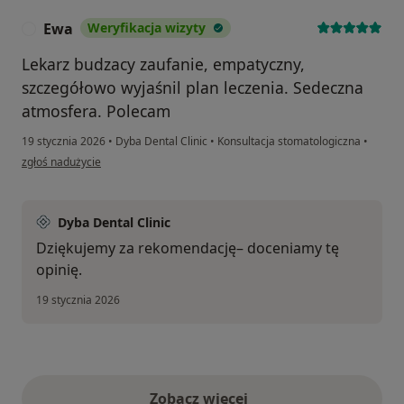
Ewa
Weryfikacja wizyty
E
Lekarz budzacy zaufanie, empatyczny,
szczegółowo wyjaśnil plan leczenia. Sedeczna
atmosfera. Polecam
19 stycznia 2026
•
Dyba Dental Clinic
•
Konsultacja stomatologiczna
•
w opinii użytkownika Ewa
zgłoś nadużycie
Dyba Dental Clinic
Dziękujemy za rekomendację– doceniamy tę
opinię.
19 stycznia 2026
Zobacz więcej