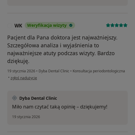
WK
Weryfikacja wizyty
W
Pacjent dla Pana doktora jest najważniejszy.
Szczegółowa analiza i wyjaśnienia to
najważniejsze atuty podczas wizyty. Bardzo
dziękuję.
19 stycznia 2026
•
Dyba Dental Clinic
•
Konsultacja periodontologiczna
w opinii użytkownika WK
•
zgłoś nadużycie
Dyba Dental Clinic
Miło nam czytać taką opinię – dziękujemy!
19 stycznia 2026