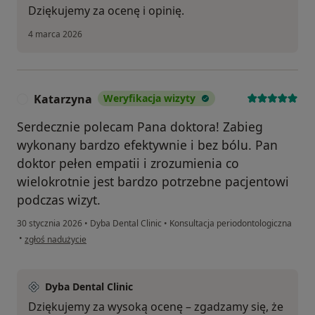
Dziękujemy za ocenę i opinię.
4 marca 2026
Katarzyna
Weryfikacja wizyty
K
Serdecznie polecam Pana doktora! Zabieg
wykonany bardzo efektywnie i bez bólu. Pan
doktor pełen empatii i zrozumienia co
wielokrotnie jest bardzo potrzebne pacjentowi
podczas wizyt.
30 stycznia 2026
•
Dyba Dental Clinic
•
Konsultacja periodontologiczna
w opinii użytkownika Katarzyna
•
zgłoś nadużycie
Dyba Dental Clinic
Dziękujemy za wysoką ocenę – zgadzamy się, że