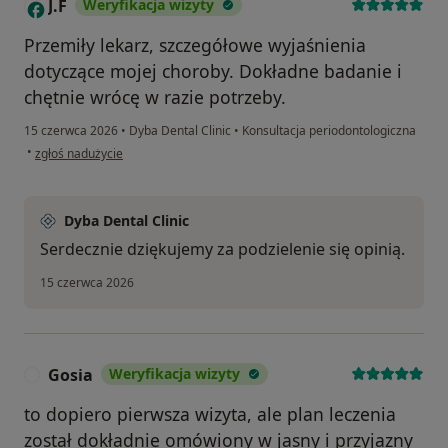
J.F
Weryfikacja wizyty
J
Przemiły lekarz, szczegółowe wyjaśnienia
dotyczące mojej choroby. Dokładne badanie i
chętnie wrócę w razie potrzeby.
15 czerwca 2026
•
Dyba Dental Clinic
•
Konsultacja periodontologiczna
w opinii użytkownika J.F
•
zgłoś nadużycie
Dyba Dental Clinic
Serdecznie dziękujemy za podzielenie się opinią.
15 czerwca 2026
Gosia
Weryfikacja wizyty
G
to dopiero pierwsza wizyta, ale plan leczenia
został dokładnie omówiony w jasny i przyjazny