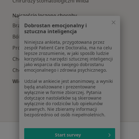
Chirurdzy stomatologiczni Wilda
Najczęście leczone choroby
Braki zębowe w Poznaniu
Dobrostan emocjonalny i
sztuczna inteligencja
Ból zęba w Poznaniu
Niniejsza ankieta, przygotowana przez
Próchnica w Poznaniu
zespół Patient Care Doctoralia, ma na celu
lepsze zrozumienie, w jaki sposób ludzie
Choroby dziąseł w Poznaniu
korzystają z narzędzi sztucznej inteligencji
jako wsparcia dla swojego dobrostanu
Choroby miazgi w Poznaniu
emocjonalnego i zdrowia psychicznego.
Więcej (15)
Udział w ankiecie jest anonimowy, a wyniki
będą analizowane i prezentowane
Więcej w kategorii: Najczęście leczone chorob
wyłącznie w formie zbiorczej. Pytania
dotyczące nastolatków są skierowane
wyłącznie do rodziców lub opiekunów
prawnych. Nie zbieramy informacji
bezpośrednio od osób niepełnoletnich.
Serwis
Start survey