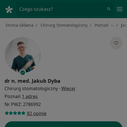
Me
Czego szukasz?
Strona Główna
Chirurg Stomatologiczny
Poznań
Ja
Zmień m
dr n. med.
Jakub Dyba
O specjalizacjach
Chirurg stomatologiczny
·
Więcej
Poznań
1 adres
Nr PWZ: 2786992
82 opinie