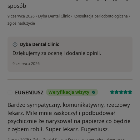
sposób
9 czerwca 2026
•
Dyba Dental Clinic
•
Konsultacja periodontologiczna
•
w opinii użytkownika Gosia
zgłoś nadużycie
Dyba Dental Clinic
Dziękujemy za ocenę i dodanie opinii.
9 czerwca 2026
EUGENIUSZ
Weryfikacja wizyty
E
Bardzo sympatyczny, komunikatywny, rzeczowy
lekarz. Mile mnie zaskoczył i podbudował
psychicznie że narysował na papierze co będzie
z zębem robił. Super lekarz. Eugeniusz.
4 maja 2026
•
Dyba Dental Clinic
•
Konsultacja periodontologiczna
•