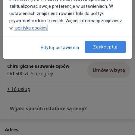
zaktualizować swoje preferencje w ustawieniach. W
ustawieniach znajdziesz również linki do polityk
Konsultacja implantologiczna
Umów wizytę
prywatności stron trzecich. Więcej informacji znajdziesz
250 zł
Szczegóły
w
polityka cookies
Konsultacja periodontologiczna
Umów wizytę
Zaakceptuj
250 zł
Szczegóły
Edytuj ustawienia
Chirurgiczne usuwanie zębów
Umów wizytę
Od 500 zł
Szczegóły
+ 16 usług
W jaki sposób ustalane są ceny?
Adres