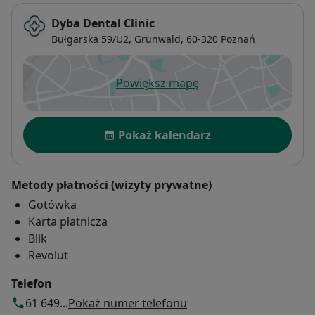
Dyba Dental Clinic
Bułgarska 59/U2,
Grunwald
, 60-320
Poznań
Powiększ mapę
otwiera się w nowej karcie
Dostępność
Pokaż kalendarz
Metody płatności (wizyty prywatne)
Gotówka
Karta płatnicza
Blik
Revolut
Telefon
61 649...
Pokaż numer telefonu