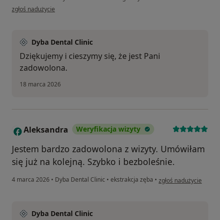
w opinii użytkownika J.N
zgłoś nadużycie
Dyba Dental Clinic
Dziękujemy i cieszymy się, że jest Pani
zadowolona.
18 marca 2026
Aleksandra
Weryfikacja wizyty
A
Jestem bardzo zadowolona z wizyty. Umówiłam
się już na kolejną. Szybko i bezboleśnie.
w opinii użytkownika 
4 marca 2026
•
Dyba Dental Clinic
•
ekstrakcja zęba
•
zgłoś nadużycie
Dyba Dental Clinic