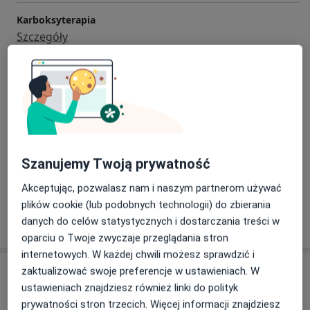
Karboksyterapia
Szczegóły
Kwas hialuronowy
Szczegóły
Laseroterapia zmarszczek
Szczegóły
Szanujemy Twoją prywatność
+ 11 usług
Akceptując, pozwalasz nam i naszym partnerom używać
plików cookie (lub podobnych technologii) do zbierania
danych do celów statystycznych i dostarczania treści w
W jaki sposób ustalane są ceny?
oparciu o Twoje zwyczaje przeglądania stron
internetowych. W każdej chwili możesz sprawdzić i
Adresy (2)
zaktualizować swoje preferencje w ustawieniach. W
ustawieniach znajdziesz również linki do polityk
prywatności stron trzecich. Więcej informacji znajdziesz
Adres 1
Adres 2