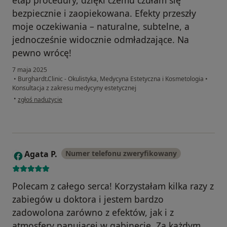
bezpiecznie i zaopiekowana. Efekty przeszły
moje oczekiwania – naturalne, subtelne, a
jednocześnie widocznie odmładzające. Na
pewno wrócę!
7 maja 2025
•
Burghardt.Clinic - Okulistyka, Medycyna Estetyczna i Kosmetologia
•
Konsultacja z zakresu medycyny estetycznej
w opinii użytkownika MK
•
zgłoś nadużycie
Agata P.
Numer telefonu zweryfikowany
A
Polecam z całego serca! Korzystałam kilka razy z
zabiegów u doktora i jestem bardzo
zadowolona zarówno z efektów, jak i z
atmosfery panującej w gabinecie. Za każdym