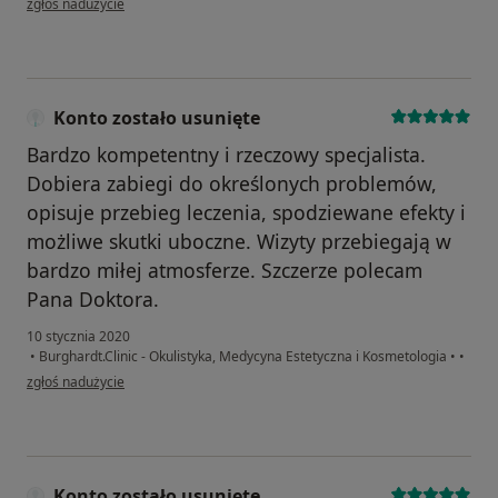
zgłoś nadużycie
Konto zostało usunięte
Bardzo kompetentny i rzeczowy specjalista.
Dobiera zabiegi do określonych problemów,
opisuje przebieg leczenia, spodziewane efekty i
możliwe skutki uboczne. Wizyty przebiegają w
bardzo miłej atmosferze. Szczerze polecam
Pana Doktora.
10 stycznia 2020
•
Burghardt.Clinic - Okulistyka, Medycyna Estetyczna i Kosmetologia
•
•
w opinii użytkownika Konto zostało usunięte
zgłoś nadużycie
Konto zostało usunięte