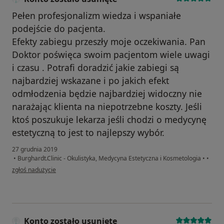
Pełen profesjonalizm wiedza i wspaniałe
podejście do pacjenta.
Efekty zabiegu przeszły moje oczekiwania. Pan
Doktor poświęca swoim pacjentom wiele uwagi
i czasu . Potrafi doradzić jakie zabiegi są
najbardziej wskazane i po jakich efekt
odmłodzenia będzie najbardziej widoczny nie
narażając klienta na niepotrzebne koszty. Jeśli
ktoś poszukuje lekarza jeśli chodzi o medycynę
estetyczną to jest to najlepszy wybór.
27 grudnia 2019
•
Burghardt.Clinic - Okulistyka, Medycyna Estetyczna i Kosmetologia
•
•
w opinii użytkownika Konto zostało usunięte
zgłoś nadużycie
Konto zostało usunięte