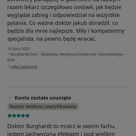
razem lekarz szczegółowo omówił, jak będzie
wyglądał zabieg i odpowiedział na wszystkie
pytania. Co ważne doktor Jakub doradził, co
będzie dla mnie najlepsze. Miły i kompetentny
specjalista, na pewno będę wracać.
19 lipca 2022
•
Burghardt.Clinic - Okulistyka, Medycyna Estetyczna i Kosmetologia
•
Inny
w opinii użytkownika Agata P.
•
zgłoś nadużycie
Konto zostało usunięte
Numer telefonu zweryfikowany
Doktor Burghardt to mistrz w swoim fachu,
jestem zachwycona efektami i pod wielkim