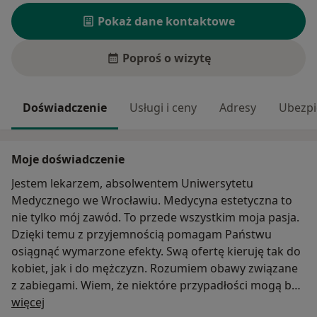
Pokaż dane kontaktowe
Poproś o wizytę
Doświadczenie
Usługi i ceny
Adresy
Ubezpi
Moje doświadczenie
Jestem lekarzem, absolwentem Uniwersytetu
Medycznego we Wrocławiu. Medycyna estetyczna to
nie tylko mój zawód. To przede wszystkim moja pasja.
Dzięki temu z przyjemnością pomagam Państwu
osiągnąć wymarzone efekty. Swą ofertę kieruję tak do
kobiet, jak i do mężczyzn. Rozumiem obawy związane
z zabiegami. Wiem, że niektóre przypadłości mogą być
O mnie
dla Państwa wstydliwe, ale będąc lekarzem jestem
więcej