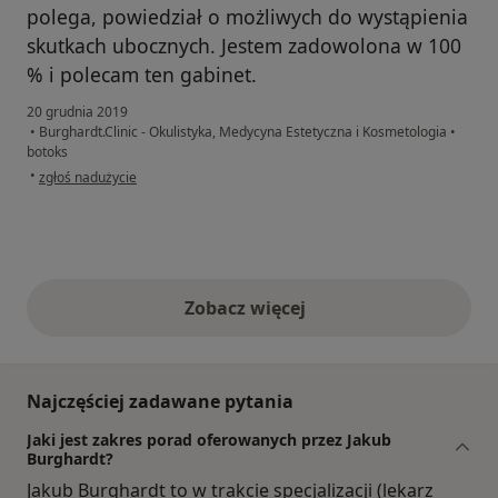
polega, powiedział o możliwych do wystąpienia
skutkach ubocznych. Jestem zadowolona w 100
% i polecam ten gabinet.
20 grudnia 2019
•
Burghardt.Clinic - Okulistyka, Medycyna Estetyczna i Kosmetologia
•
botoks
w opinii użytkownika Konto zostało usunięte
•
zgłoś nadużycie
Zobacz więcej
opinie powyżej
Najczęściej zadawane pytania
Jaki jest zakres porad oferowanych przez Jakub
Burghardt?
Jakub Burghardt to w trakcie specjalizacji (lekarz