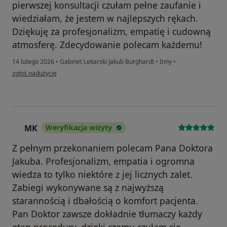
pierwszej konsultacji czułam pełne zaufanie i
wiedziałam, że jestem w najlepszych rękach.
Dziękuję za profesjonalizm, empatię i cudowną
atmosferę. Zdecydowanie polecam każdemu!
14 lutego 2026
•
Gabinet Lekarski Jakub Burghardt
•
Inny
•
w opinii użytkownika Monika G
zgłoś nadużycie
MK
Weryfikacja wizyty
M
Z pełnym przekonaniem polecam Pana Doktora
Jakuba. Profesjonalizm, empatia i ogromna
wiedza to tylko niektóre z jej licznych zalet.
Zabiegi wykonywane są z najwyższą
starannością i dbałością o komfort pacjenta.
Pan Doktor zawsze dokładnie tłumaczy każdy
etap procedury, dzięki czemu czułam się