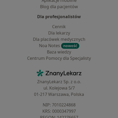
Aplikacje mobilne
Blog dla pacjentów
Dla profesjonalistów
Cennik
Dla lekarzy
Dla placówek medycznych
Noa Notes
nowość
Baza wiedzy
Centrum Pomocy dla Specjalisty
Kontakt
ZnanyLekarz - Strona główna
ZnanyLekarz Sp. z o.o.
ul. Kolejowa 5/7
01-217 Warszawa, Polska
NIP: ⁠7010224868
KRS: ⁠0000347997
REGON: ⁠142276657