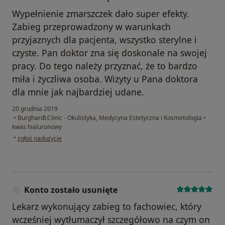
Wypełnienie zmarszczek dało super efekty.
Zabieg przeprowadzony w warunkach
przyjaznych dla pacjenta, wszystko sterylne i
czyste. Pan doktor zna się doskonale na swojej
pracy. Do tego należy przyznać, że to bardzo
miła i życzliwa osoba. Wizyty u Pana doktora
dla mnie jak najbardziej udane.
20 grudnia 2019
•
Burghardt.Clinic - Okulistyka, Medycyna Estetyczna i Kosmetologia
•
kwas hialuronowy
w opinii użytkownika Konto zostało usunięte
•
zgłoś nadużycie
Konto zostało usunięte
Lekarz wykonujący zabieg to fachowiec, który
wcześniej wytłumaczył szczegółowo na czym on