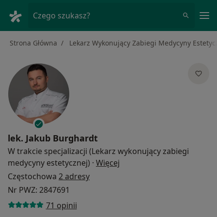
Me
Czego szukasz?
Strona Główna
Lekarz Wykonujący Zabiegi Medycyny Estetyc
lek.
Jakub Burghardt
W trakcie specjalizacji (Lekarz wykonujący zabiegi
O specjalizacjach
medycyny estetycznej)
·
Więcej
Częstochowa
2 adresy
Nr PWZ: 2847691
71 opinii