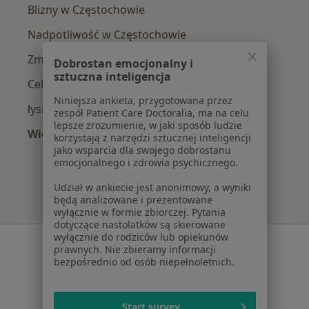
Blizny w Częstochowie
Nadpotliwość w Częstochowie
Zmarszczki w Częstochowie
Dobrostan emocjonalny i
sztuczna inteligencja
Cellulit w Częstochowie
Niniejsza ankieta, przygotowana przez
łysienie w Częstochowie
zespół Patient Care Doctoralia, ma na celu
lepsze zrozumienie, w jaki sposób ludzie
Więcej (15)
korzystają z narzędzi sztucznej inteligencji
Więcej w kategorii: Najczęście leczone chorob
jako wsparcia dla swojego dobrostanu
emocjonalnego i zdrowia psychicznego.
Udział w ankiecie jest anonimowy, a wyniki
będą analizowane i prezentowane
wyłącznie w formie zbiorczej. Pytania
dotyczące nastolatków są skierowane
wyłącznie do rodziców lub opiekunów
Serwis
prawnych. Nie zbieramy informacji
bezpośrednio od osób niepełnoletnich.
Regulamin
Polityka prywatności pacjentów
Polityka prywatności profesjonalistów
Start survey