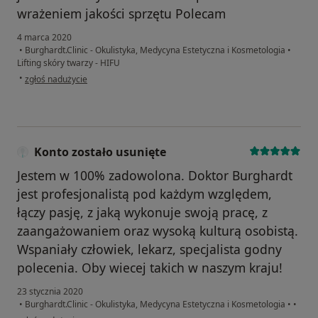
wrażeniem jakości sprzętu Polecam
4 marca 2020
•
Burghardt.Clinic - Okulistyka, Medycyna Estetyczna i Kosmetologia
•
Lifting skóry twarzy - HIFU
w opinii użytkownika Konto zostało usunięte
•
zgłoś nadużycie
Konto zostało usunięte
Jestem w 100% zadowolona. Doktor Burghardt
jest profesjonalistą pod każdym względem,
łączy pasję, z jaką wykonuje swoją pracę, z
zaangażowaniem oraz wysoką kulturą osobistą.
Wspaniały człowiek, lekarz, specjalista godny
polecenia. Oby wiecej takich w naszym kraju!
23 stycznia 2020
•
Burghardt.Clinic - Okulistyka, Medycyna Estetyczna i Kosmetologia
•
•
w opinii użytkownika Konto zostało usunięte