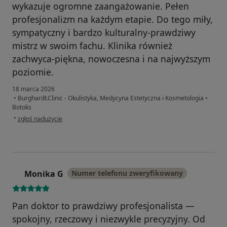
wykazuje ogromne zaangażowanie. Pełen
profesjonalizm na każdym etapie. Do tego miły,
sympatyczny i bardzo kulturalny-prawdziwy
mistrz w swoim fachu. Klinika również
zachwyca-piękna, nowoczesna i na najwyższym
poziomie.
18 marca 2026
•
Burghardt.Clinic - Okulistyka, Medycyna Estetyczna i Kosmetologia
•
Botoks
w opinii użytkownika Natalia
•
zgłoś nadużycie
Monika G
Numer telefonu zweryfikowany
M
Pan doktor to prawdziwy profesjonalista —
spokojny, rzeczowy i niezwykle precyzyjny. Od