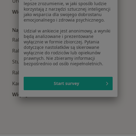
Urolodzy w Prudniku
lepsze zrozumienie, w jaki sposób ludzie
korzystają z narzędzi sztucznej inteligencji
Więcej (9)
jako wsparcia dla swojego dobrostanu
Więcej w kategorii: W pobliżu Opola
emocjonalnego i zdrowia psychicznego.
Najczęście leczone choroby
Udział w ankiecie jest anonimowy, a wyniki
będą analizowane i prezentowane
Rak pęcherza moczowego w Opolu
wyłącznie w formie zbiorczej. Pytania
dotyczące nastolatków są skierowane
Rak jądra w Opolu
wyłącznie do rodziców lub opiekunów
prawnych. Nie zbieramy informacji
Stulejka w Opolu
bezpośrednio od osób niepełnoletnich.
Rak prostaty w Opolu
Kamica moczowa w Opolu
Start survey
Więcej (15)
Więcej w kategorii: Najczęście leczone chorob