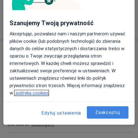
To idealny sposób, aby obdarować kogoś tym, co
naprawdę ma znaczenie – dobrym
samopoczuciem i troską o zdrowie.
Szanujemy Twoją prywatność
Elegancki, praktyczny i zawsze trafiony prezent.
Więcej informacji pod numerem telefonu 786 482
Akceptując, pozwalasz nam i naszym partnerom używać
477.
plików cookie (lub podobnych technologii) do zbierania
Usługi i ceny
danych do celów statystycznych i dostarczania treści w
oparciu o Twoje zwyczaje przeglądania stron
Konsultacja urologiczna
internetowych. W każdej chwili możesz sprawdzić i
Umów wizytę
Od 300 zł
Szczegóły
zaktualizować swoje preferencje w ustawieniach. W
ustawieniach znajdziesz również linki do polityk
prywatności stron trzecich. Więcej informacji znajdziesz
Kwalifikacja do biopsji fuzyjnej
prostaty
w
polityka cookies
Umów wizytę
300 zł
Szczegóły
Zaakceptuj
Edytuj ustawienia
Konsultacja urologiczna + USG
Od 360 zł
Szczegóły