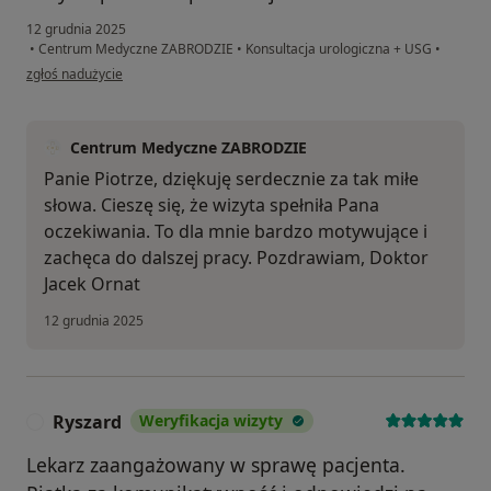
12 grudnia 2025
•
Centrum Medyczne ZABRODZIE
•
Konsultacja urologiczna + USG
•
w opinii użytkownika Piotr
zgłoś nadużycie
Centrum Medyczne ZABRODZIE
Panie Piotrze, dziękuję serdecznie za tak miłe
słowa. Cieszę się, że wizyta spełniła Pana
oczekiwania. To dla mnie bardzo motywujące i
zachęca do dalszej pracy. Pozdrawiam, Doktor
Jacek Ornat
12 grudnia 2025
Ryszard
Weryfikacja wizyty
R
Lekarz zaangażowany w sprawę pacjenta.