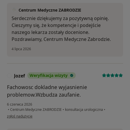
Centrum Medyczne ZABRODZIE
Serdecznie dziękujemy za pozytywną opinię.
Cieszymy się, że kompetencje i podejście
naszego lekarza zostały docenione.
Pozdrawiamy, Centrum Medyczne Zabrodzie.
4 lipca 2026
Jozef
Weryfikacja wizyty
J
Fachowosc dokladne wyjasnienie
problemow.Wzbudza zaufanie.
6 czerwca 2026
•
Centrum Medyczne ZABRODZIE
•
konsultacja urologiczna
•
w opinii użytkownika Jozef
zgłoś nadużycie