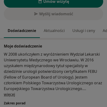
Umów wizytę
Wyślij wiadomość
Doświadczenie
Aktualności
Usługi i ceny
Ad
Moje doświadczenie
W 2008 ukończyłem z wyróżnieniem Wydział Lekarski
Uniwersytetu Medycznego we Wrocławiu. W 2016
uzyskałem międzynarodowy tytuł specjalisty w
dziedzinie urologii potwierdzony certyfikatem FEBU
(Fellow of European Board of Urology). Jestem
członkiem Polskiego Towarzystwa Urologicznego oraz
Europejskiego Towarzystwa Urologicznego.
O mnie
Doświadczenie zawodowe zdobywałem początkowo w
więcej
Wojewódzkim Centrum Medycznym w Opolu
Zakres porad
(aktualnie Uniwersytecki Szpital Kliniczny w Opolu). Od