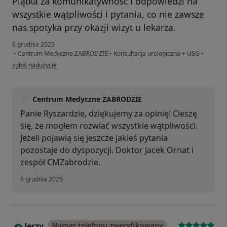
Piątka za komunikatywność i odpowiedzi na
wszystkie wątpliwości i pytania, co nie zawsze
nas spotyka przy okazji wizyt u lekarza.
6 grudnia 2025
•
Centrum Medyczne ZABRODZIE
•
Konsultacja urologiczna + USG
•
w opinii użytkownika Ryszard
zgłoś nadużycie
Centrum Medyczne ZABRODZIE
Panie Ryszardzie, dziękujemy za opinię! Cieszę
się, że mogłem rozwiać wszystkie wątpliwości.
Jeżeli pojawią się jeszcze jakieś pytania
pozostaje do dyspozycji. Doktor Jacek Ornat i
zespół CMZabrodzie.
6 grudnia 2025
Jerzy
Numer telefonu zweryfikowany
J