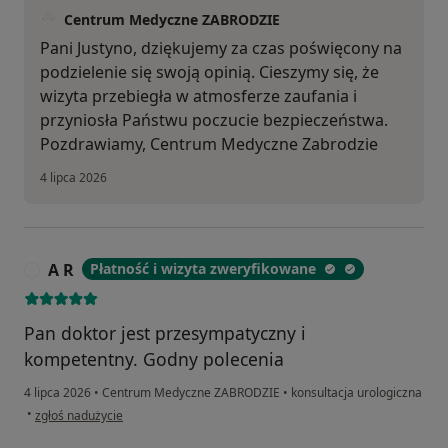
Centrum Medyczne ZABRODZIE
Pani Justyno, dziękujemy za czas poświęcony na
podzielenie się swoją opinią. Cieszymy się, że
wizyta przebiegła w atmosferze zaufania i
przyniosła Państwu poczucie bezpieczeństwa.
Pozdrawiamy, Centrum Medyczne Zabrodzie
4 lipca 2026
A R
Płatność i wizyta zweryfikowane
A
Pan doktor jest przesympatyczny i
kompetentny. Godny polecenia
4 lipca 2026
•
Centrum Medyczne ZABRODZIE
•
konsultacja urologiczna
w opinii użytkownika A R
•
zgłoś nadużycie