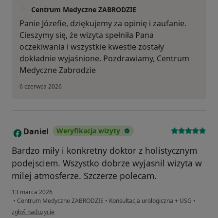
Centrum Medyczne ZABRODZIE
Panie Józefie, dziękujemy za opinię i zaufanie.
Cieszymy się, że wizyta spełniła Pana
oczekiwania i wszystkie kwestie zostały
dokładnie wyjaśnione. Pozdrawiamy, Centrum
Medyczne Zabrodzie
6 czerwca 2026
Daniel
Weryfikacja wizyty
D
Bardzo miły i konkretny doktor z holistycznym
podejsciem. Wszystko dobrze wyjasnil wizyta w
milej atmosferze. Szczerze polecam.
13 marca 2026
•
Centrum Medyczne ZABRODZIE
•
Konsultacja urologiczna + USG
•
w opinii użytkownika Daniel
zgłoś nadużycie