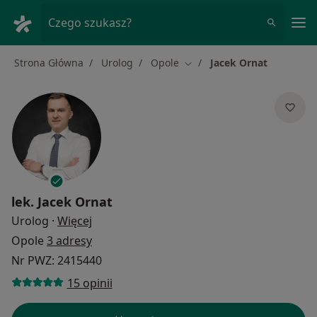
Me
Czego szukasz?
Strona Główna
Urolog
Opole
Jacek Ornat
Zmień miasto
lek.
Jacek Ornat
O specjalizacjach
Urolog
·
Więcej
Opole
3 adresy
Nr PWZ: 2415440
15 opinii