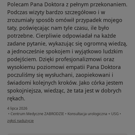
Polecam Pana Doktora z pełnym przekonaniem.
Podczas wizyty bardzo szczegółowo i w
zrozumiały sposób omówił przypadek mojego
taty, poświęcając nam tyle czasu, ile było
potrzebne. Cierpliwie odpowiadał na każde
zadane pytanie, wykazując się ogromną wiedzą,
a jednocześnie spokojem i wyjątkowo ludzkim
podejściem. Dzięki profesjonalizmowi oraz
wysokiemu poziomowi empatii Pana Doktora
poczuliśmy się wysłuchani, zaopiekowani i
świadomi kolejnych kroków. Jako córka jestem
spokojniejsza, wiedząc, że tata jest w dobrych
rękach.
4 lipca 2026
•
Centrum Medyczne ZABRODZIE
•
Konsultacja urologiczna + USG
•
w opinii użytkownika Justyna Laprus
zgłoś nadużycie