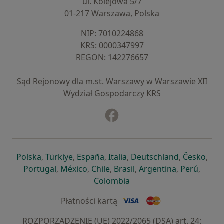
ul. Kolejowa 5/7
01-217 Warszawa, Polska
NIP: ⁠7010224868
KRS: ⁠0000347997
REGON: ⁠142276657
Sąd Rejonowy dla m.st. Warszawy w Warszawie XII
Wydział Gospodarczy KRS
Facebook
otwiera się w nowej karcie
otwiera się w nowej karcie
otwiera się w nowej karcie
otwiera się w nowej karcie
otwiera się w nowej karci
otwiera się
otwi
Polska
,
Türkiye
,
España
,
Italia
,
Deutschland
,
Česko
,
otwiera się w nowej karcie
otwiera się w nowej karcie
otwiera się w nowej karcie
otwiera się w nowej kar
otwiera się 
otwier
Portugal
,
México
,
Chile
,
Brasil
,
Argentina
,
Perú
,
otwiera się w nowej karc
Colombia
Płatności kartą
ROZPORZĄDZENIE (UE) 2022/2065 (DSA) art. 24: