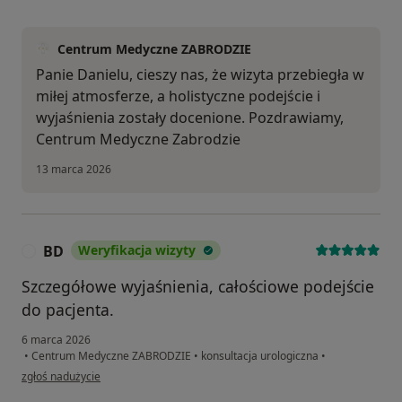
Centrum Medyczne ZABRODZIE
Panie Danielu, cieszy nas, że wizyta przebiegła w
miłej atmosferze, a holistyczne podejście i
wyjaśnienia zostały docenione. Pozdrawiamy,
Centrum Medyczne Zabrodzie
13 marca 2026
BD
Weryfikacja wizyty
B
Szczegółowe wyjaśnienia, całościowe podejście
do pacjenta.
6 marca 2026
•
Centrum Medyczne ZABRODZIE
•
konsultacja urologiczna
•
w opinii użytkownika BD
zgłoś nadużycie