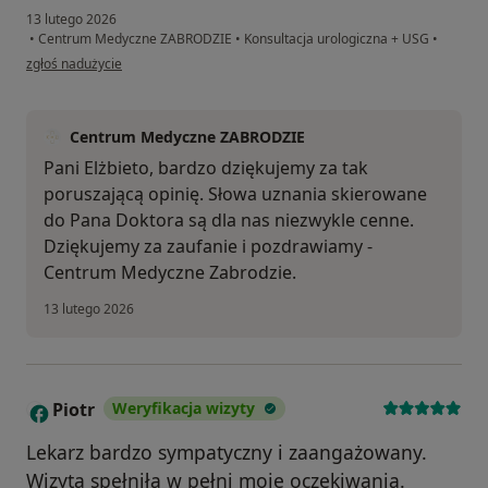
13 lutego 2026
•
Centrum Medyczne ZABRODZIE
•
Konsultacja urologiczna + USG
•
w opinii użytkownika Elżbieta Jeziorna
zgłoś nadużycie
Centrum Medyczne ZABRODZIE
Pani Elżbieto, bardzo dziękujemy za tak
poruszającą opinię. Słowa uznania skierowane
do Pana Doktora są dla nas niezwykle cenne.
Dziękujemy za zaufanie i pozdrawiamy -
Centrum Medyczne Zabrodzie.
13 lutego 2026
Piotr
Weryfikacja wizyty
P
Lekarz bardzo sympatyczny i zaangażowany.
Wizyta spełniła w pełni moje oczekiwania.