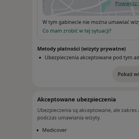
Powiększ
ot
Dostępność
W tym gabinecie nie można umawiać wizy
Co mam zrobić w tej sytuacji?
Metody płatności (wizyty prywatne)
Ubezpieczenia akceptowane pod tym a
Pokaż wi
o 
Akceptowane ubezpieczenia
Ubezpieczenia są akceptowane, ale zakres za
podczas umawiania wizyty.
Medicover