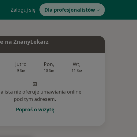
Zaloguj się
Dla profesjonalistów
e na ZnanyLekarz
Jutro
Pon,
Wt,
Śr,
Czw
9 Sie
10 Sie
11 Sie
12 Sie
13 Si
jalista nie oferuje umawiania online
pod tym adresem.
Poproś o wizytę