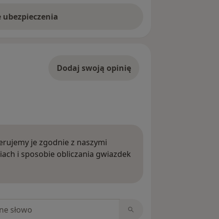
e ubezpieczenia
Dodaj swoją opinię
rujemy je zgodnie z naszymi
iach i sposobie obliczania gwiazdek
ięcej o opiniach
niach