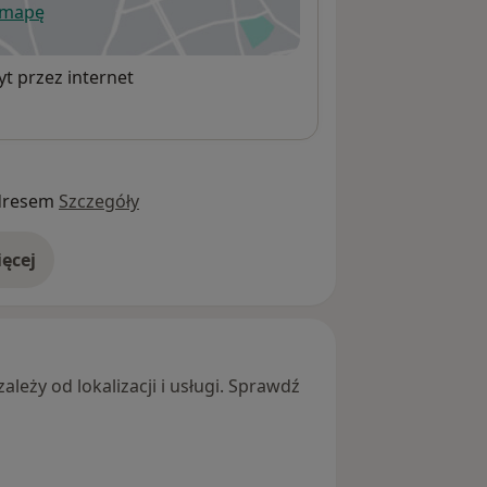
 mapę
wiera się w nowej karcie
t przez internet
dresem
Szczegóły
ęcej
adresie
leży od lokalizacji i usługi. Sprawdź