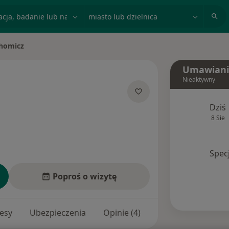
acja, badanie lub nazwisko
miasto lub dzielnica
homicz
Umawiani
Nieaktywny
lizacjach
Dziś
8 Sie
Spec
Poproś o wizytę
esy
Ubezpieczenia
Opinie (4)