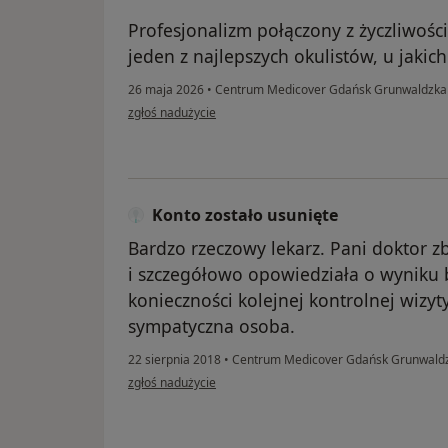
Profesjonalizm połączony z życzliwoś
jeden z najlepszych okulistów, u jakic
26 maja 2026
•
Centrum Medicover Gdańsk Grunwaldzka O
w opinii użytkownika MM
zgłoś nadużycie
Konto zostało usunięte
Bardzo rzeczowy lekarz. Pani doktor 
i szczegółowo opowiedziała o wyniku 
konieczności kolejnej kontrolnej wizyt
sympatyczna osoba.
22 sierpnia 2018
•
Centrum Medicover Gdańsk Grunwaldzk
w opinii użytkownika Konto zostało usunięte
zgłoś nadużycie