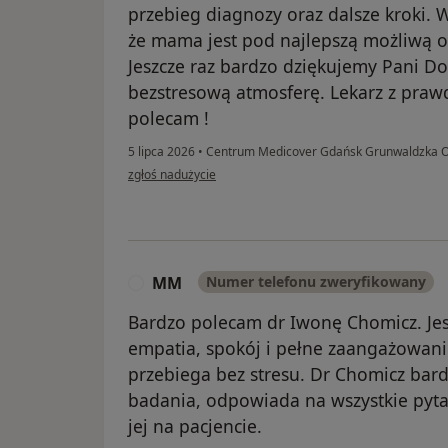
przebieg diagnozy oraz dalsze kroki. 
że mama jest pod najlepszą możliwą o
Jeszcze raz bardzo dziękujemy Pani Dok
bezstresową atmosferę. Lekarz z pra
polecam !
5 lipca 2026
•
Centrum Medicover Gdańsk Grunwaldzka Ol
w opinii użytkownika J.M.
zgłoś nadużycie
MM
Numer telefonu zweryfikowany
M
Bardzo polecam dr Iwonę Chomicz. Jes
empatia, spokój i pełne zaangażowanie
przebiega bez stresu. Dr Chomicz bar
badania, odpowiada na wszystkie pyta
jej na pacjencie.