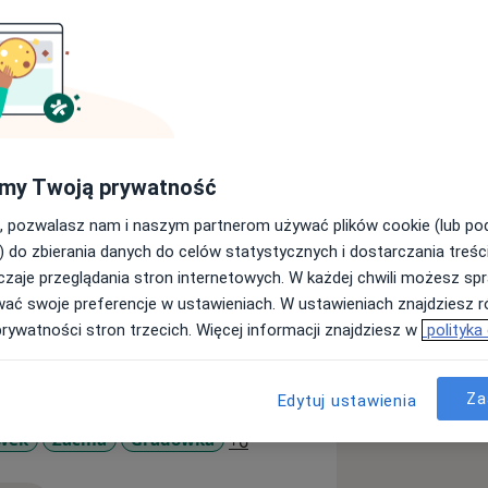
J RECEPCJĘ – BADANIA
my Twoją prywatność
, pozwalasz nam i naszym partnerom używać plików cookie (lub p
estracji z dowodem osobistym w celu
) do zbierania danych do celów statystycznych i dostarczania treśc
zaje przeglądania stron internetowych. W każdej chwili możesz spr
wać swoje preferencje w ustawieniach. W ustawieniach znajdziesz ró
prywatności stron trzecich. Więcej informacji znajdziesz w
polityka
Za
Edytuj ustawienia
07r.)
a11y_sr_more_diseases
ówek
Zaćma
Gradówka
+6