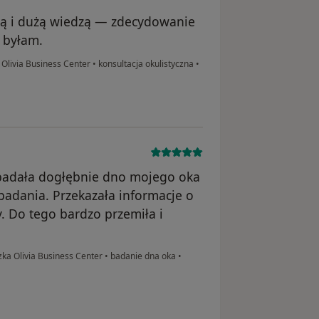
cią i dużą wiedzą — zdecydowanie
h byłam.
livia Business Center
•
konsultacja okulistyczna
•
zbadała dogłębnie dno mojego oka
badania. Przekazała informacje o
y. Do tego bardzo przemiła i
a Olivia Business Center
•
badanie dna oka
•