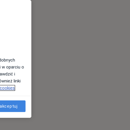
odobnych
i w oparciu o
awdzić i
wnież linki
 cookies
akceptuj