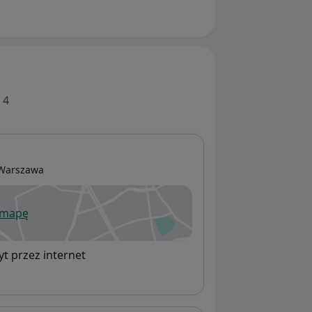
 4
Warszawa
 mapę
wiera się w nowej karcie
t przez internet