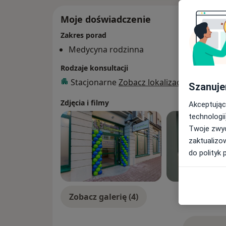
Moje doświadczenie
Zakres porad
Medycyna rodzinna
Rodzaje konsultacji
Stacjonarne
Zobacz lokalizacje (1)
Szanuje
Zdjęcia i filmy
Akceptując
technologii
Twoje zwyc
zaktualizo
do polityk 
Zobacz galerię (4)