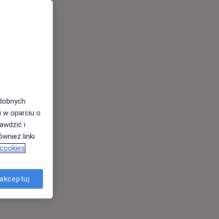
odobnych
i w oparciu o
awdzić i
wnież linki
 cookies
akceptuj