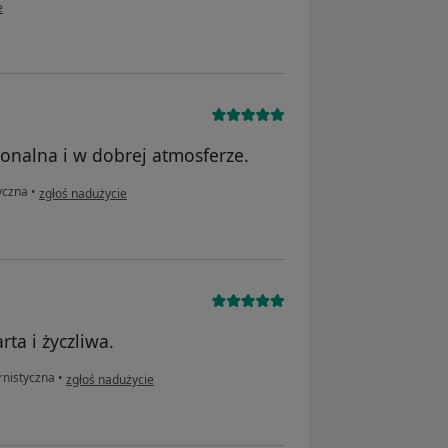
ownika Dominik
e
onalna i w dobrej atmosferze.
w opinii użytkownika MF
yczna
•
zgłoś nadużycie
ta i życzliwa.
w opinii użytkownika Anna
rnistyczna
•
zgłoś nadużycie