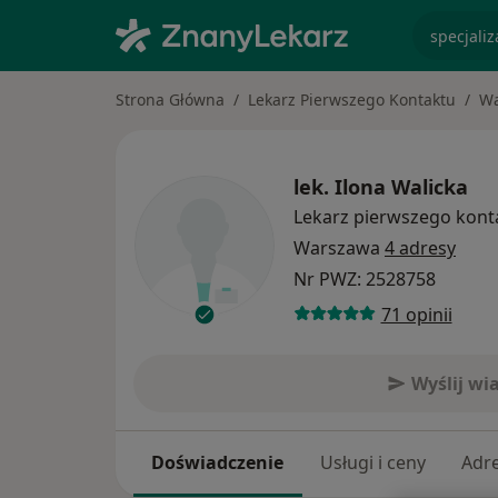
specjaliz
Strona Główna
Lekarz Pierwszego Kontaktu
Wa
lek.
Ilona Walicka
Lekarz pierwszego kont
Warszawa
4 adresy
Nr PWZ: 2528758
71 opinii
Wyślij w
Doświadczenie
Usługi i ceny
Adr