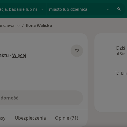
acja, badanie lub nazwisko
miasto lub dzielnica
rszawa
Ilona Walicka
Zmień miasto
Dziś
6 Sie
O specjalizacjach
aktu
·
Więcej
Ta kl
iadomość
esy
Ubezpieczenia
Opinie (71)