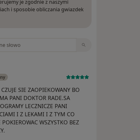
rujemy je zgodnie z naszymi
iach i sposobie obliczania gwiazdek
ięcej o opiniach
niach
any
 CZUJE SIE ZAOPIEKOWANY BO
MA PANI DOKTOR RADE.SA
OGRAMY LECZNICZE PANI
AMI I Z LEKAMI I Z TYM CO
E POKIEROWAC WSZYSTKO BEZ
Y.