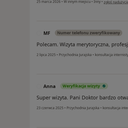
w opinii użytk
25 marca 2026
•
W innym miejscu
•
Inny
•
zgłoś nadużyci
MF
Numer telefonu zweryfikowany
M
Polecam. Wizyta merytoryczna, profesj
2 lipca 2025
•
Przychodnia Jurajska
•
konsultacja internist
Anna
Weryfikacja wizyty
A
Super wizyta. Pani Doktor bardzo otwar
23 czerwca 2025
•
Przychodnia Jurajska
•
konsultacja inte