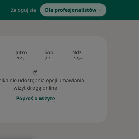
Zaloguj się
Dla profesjonalistów
Jutro
Sob,
Ndz,
Pon,
Wt,
7 Sie
8 Sie
9 Sie
10 Sie
11 Si
inika nie udostępnia opcji umawiania
wizyt drogą online
Poproś o wizytę