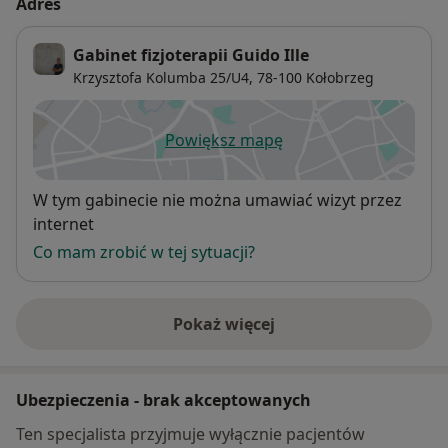
Adres
Gabinet fizjoterapii Guido Ille
Krzysztofa Kolumba 25/U4,
78-100
Kołobrzeg
Powiększ mapę
otwiera się w nowej karcie
Dostępność
W tym gabinecie nie można umawiać wizyt przez
internet
Co mam zrobić w tej sytuacji?
Pokaż więcej
o adresie
Ubezpieczenia - brak akceptowanych
Ten specjalista przyjmuje wyłącznie pacjentów