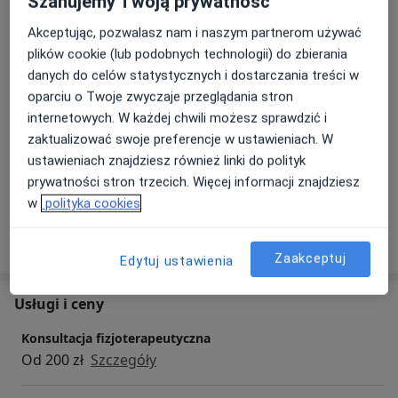
Szanujemy Twoją prywatność
O mnie
Akceptując, pozwalasz nam i naszym partnerom używać
więcej
plików cookie (lub podobnych technologii) do zbierania
Główne obszary pomocy
danych do celów statystycznych i dostarczania treści w
Asymetria ciała
Asymetria ułożeniowa
oparciu o Twoje zwyczaje przeglądania stron
a11y_sr
Ból barku
Ból biodra
Ból emocjonalny
+51
internetowych. W każdej chwili możesz sprawdzić i
zaktualizować swoje preferencje w ustawieniach. W
Pacjenci których przyjmuję
ustawieniach znajdziesz również linki do polityk
prywatności stron trzecich. Więcej informacji znajdziesz
Dorośli
w
polityka cookies
Pokaż więcej
o doświadczeniu
Zaakceptuj
Edytuj ustawienia
Usługi i ceny
Konsultacja fizjoterapeutyczna
Od 200 zł
Szczegóły