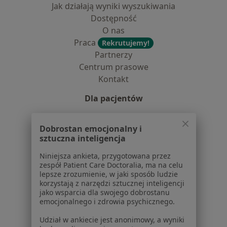
Jak działają wyniki wyszukiwania
Dostępność
O nas
Praca
Rekrutujemy!
Partnerzy
Centrum prasowe
Kontakt
Dla pacjentów
Lekarze
Dobrostan emocjonalny i
Placówki medyczne
sztuczna inteligencja
Pytania i odpowiedzi
Usługi i zabiegi
Niniejsza ankieta, przygotowana przez
zespół Patient Care Doctoralia, ma na celu
Choroby
lepsze zrozumienie, w jaki sposób ludzie
Pomoc
korzystają z narzędzi sztucznej inteligencji
Aplikacje mobilne
jako wsparcia dla swojego dobrostanu
emocjonalnego i zdrowia psychicznego.
Blog dla pacjentów
Udział w ankiecie jest anonimowy, a wyniki
Dla profesjonalistów