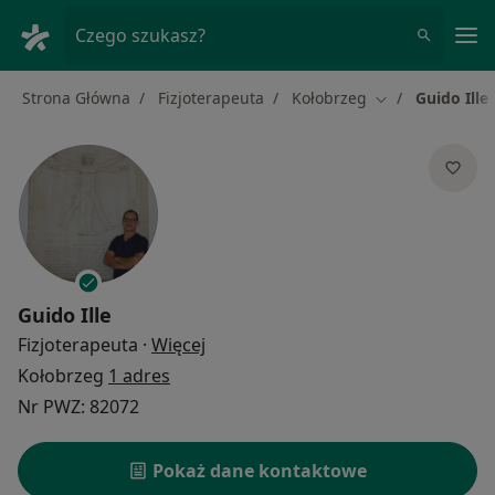
Me
Czego szukasz?
Strona Główna
Fizjoterapeuta
Kołobrzeg
Guido Ille
Zmień miasto
Guido Ille
O specjalizacjach
Fizjoterapeuta
·
Więcej
Kołobrzeg
1 adres
Nr PWZ: 82072
Pokaż dane kontaktowe