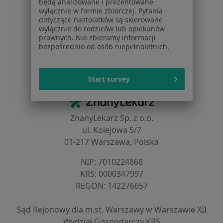
będą analizowane i prezentowane
wyłącznie w formie zbiorczej. Pytania
Cennik
dotyczące nastolatków są skierowane
Dla lekarzy
wyłącznie do rodziców lub opiekunów
Dla placówek medycznych
prawnych. Nie zbieramy informacji
bezpośrednio od osób niepełnoletnich.
Noa Notes
nowość
Baza wiedzy
Centrum Pomocy dla Specjalisty
Start survey
Kontakt
ZnanyLekarz - Strona główna
ZnanyLekarz Sp. z o.o.
ul. Kolejowa 5/7
01-217 Warszawa, Polska
NIP: ⁠7010224868
KRS: ⁠0000347997
REGON: ⁠142276657
Sąd Rejonowy dla m.st. Warszawy w Warszawie XII
Wydział Gospodarczy KRS