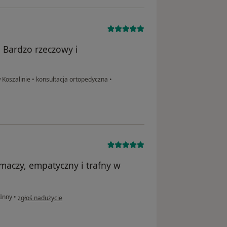
 Bardzo rzeczowy i
 Koszalinie
•
konsultacja ortopedyczna
•
umaczy, empatyczny i trafny w
w opinii użytkownika O.B.
Inny
•
zgłoś nadużycie