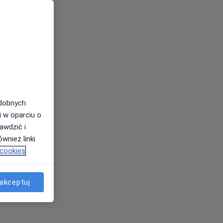
odobnych
i w oparciu o
awdzić i
wnież linki
 cookies
akceptuj