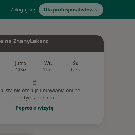
Zaloguj się
Dla profesjonalistów
e na ZnanyLekarz
Jutro
Wt,
Śr,
Czw,
Pt,
10 Sie
11 Sie
12 Sie
13 Sie
14 Si
jalista nie oferuje umawiania online
pod tym adresem.
Poproś o wizytę
nia (2)