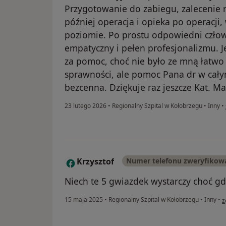
Przygotowanie do zabiegu, zalecenie r
później operacja i opieka po operacji
poziomie. Po prostu odpowiedni czło
empatyczny i pełen profesjonalizmu. J
za pomoc, choć nie było ze mną łatwo 
sprawności, ale pomoc Pana dr w cały
bezcenna. Dziękuje raz jeszcze Kat. Ma
23 lutego 2026
•
Regionalny Szpital w Kołobrzegu
•
Inny
•
Krzysztof
Numer telefonu zweryfikow
K
Niech te 5 gwiazdek wystarczy choć 
w
15 maja 2025
•
Regionalny Szpital w Kołobrzegu
•
Inny
•
z