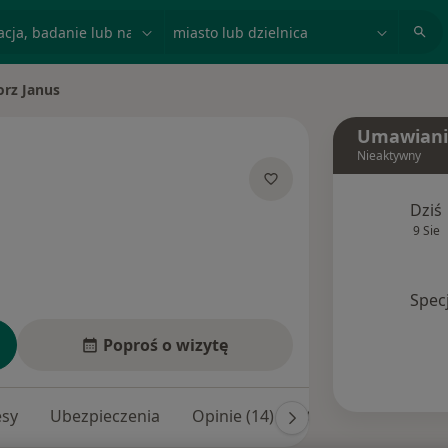
acja, badanie lub nazwisko
miasto lub dzielnica
orz Janus
to
Umawiani
Nieaktywny
jalizacjach
Dziś
9 Sie
Spec
Poproś o wizytę
esy
Ubezpieczenia
Opinie (14)
Odpowiedzi na pyta