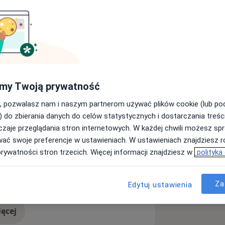
ii urazowej i ortopedycznej, ze
oinwazyjnej-artroskopowej i
my Twoją prywatność
u Medycznego w Szczecinie w 2011
, pozwalasz nam i naszym partnerom używać plików cookie (lub p
) do zbierania danych do celów statystycznych i dostarczania treśc
owy w Regionalnym Szpitalu w
zaje przeglądania stron internetowych. W każdej chwili możesz spr
u
ecjalizację z ortopedii i traumatologii
wać swoje preferencje w ustawieniach. W ustawieniach znajdziesz ró
 w 2019 roku.
prywatności stron trzecich. Więcej informacji znajdziesz w
polityka
Stany pourazowe
Ból barku
 i Ortopedycznej w Kołobrzegu,
ses
 krajowych i zagranicznych.
Za
Edytuj ustawienia
ęcej
doświadczeniu