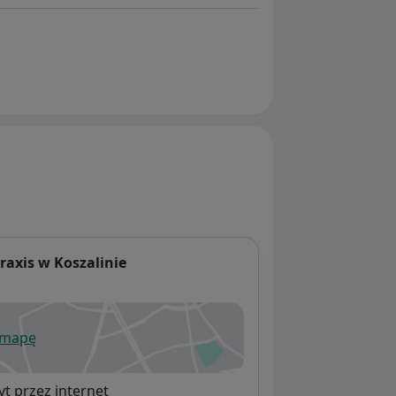
raxis w Koszalinie
 mapę
wiera się w nowej karcie
t przez internet