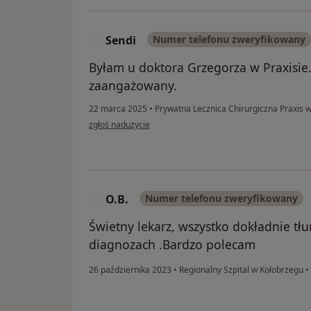
Sendi
Numer telefonu zweryfikowany
S
Byłam u doktora Grzegorza w Praxisie.
zaangażowany.
22 marca 2025
•
Prywatna Lecznica Chirurgiczna Praxis w
w opinii użytkownika Sendi
zgłoś nadużycie
O.B.
Numer telefonu zweryfikowany
O
Świetny lekarz, wszystko dokładnie tł
diagnozach .Bardzo polecam
26 października 2023
•
Regionalny Szpital w Kołobrzegu
•