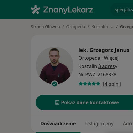
specjaliz
Strona Główna
Ortopeda
Koszalin
Grzeg
Zmień mias
lek.
Grzegorz Janus
O spec
Ortopeda
·
Więcej
Koszalin
3 adresy
Nr PWZ: 2168338
14 opinii
Pokaż dane kontaktowe
Doświadczenie
Usługi i ceny
Adr