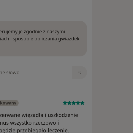
rujemy je zgodnie z naszymi
iach i sposobie obliczania gwiazdek
ięcej o opiniach
niach
ikowany
(zerwane więzadła i uszkodzenie
anus wszystko rzeczowo i
będzie przebiegało leczenie.