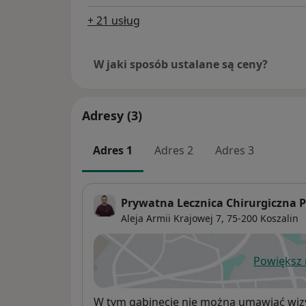
+ 21 usług
W jaki sposób ustalane są ceny?
Adresy (3)
Adres 1
Adres 2
Adres 3
Prywatna Lecznica Chirurgiczna P
Aleja Armii Krajowej 7,
75-200
Koszalin
Powiększ
ot
Dostępność
W tym gabinecie nie można umawiać wizy