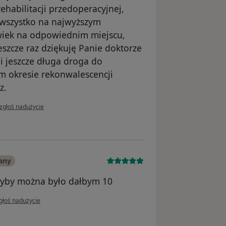
ehabilitacji przedoperacyjnej,
, wszystko na najwyższym
wiek na odpowiednim miejscu,
eszcze raz dziękuję Panie doktorze
i jeszcze długa droga do
m okresie rekonwalescencji
z.
w opinii użytkownika Katarzyna M.
zgłoś nadużycie
any
gdyby można było dałbym 10
 opinii użytkownika Krzysztof
głoś nadużycie