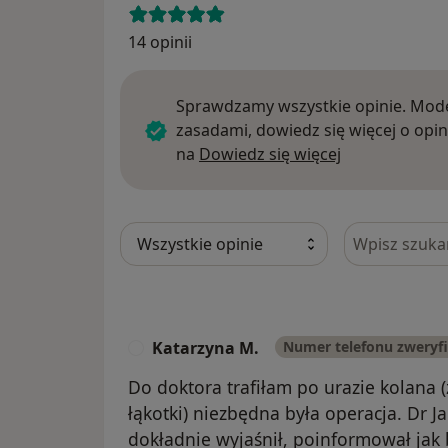
14 opinii
Sprawdzamy wszystkie opinie. Mode
zasadami, dowiedz się więcej o opin
Dowiedz się w
na
Dowiedz się więcej
Szukaj w opi
Katarzyna M.
Numer telefonu zweryf
K
Do doktora trafiłam po urazie kolana 
łąkotki) niezbędna była operacja. Dr J
dokładnie wyjaśnił, poinformował jak 