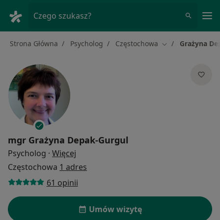
Me
Czego szukasz?
Strona Główna
Psycholog
Częstochowa
Grażyna De
Zmień miasto
mgr
Grażyna Depak-Gurgul
O specjalizacjach
Psycholog
·
Więcej
Częstochowa
1 adres
61 opinii
Umów wizytę