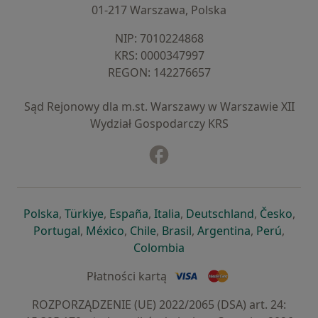
01-217 Warszawa, Polska
NIP: ⁠7010224868
KRS: ⁠0000347997
REGON: ⁠142276657
Sąd Rejonowy dla m.st. Warszawy w Warszawie XII
Wydział Gospodarczy KRS
Facebook
otwiera się w nowej karcie
otwiera się w nowej karcie
otwiera się w nowej karcie
otwiera się w nowej karcie
otwiera się w nowej karci
otwiera się
otwi
Polska
,
Türkiye
,
España
,
Italia
,
Deutschland
,
Česko
,
otwiera się w nowej karcie
otwiera się w nowej karcie
otwiera się w nowej karcie
otwiera się w nowej kar
otwiera się 
otwier
Portugal
,
México
,
Chile
,
Brasil
,
Argentina
,
Perú
,
otwiera się w nowej karc
Colombia
Płatności kartą
ROZPORZĄDZENIE (UE) 2022/2065 (DSA) art. 24: