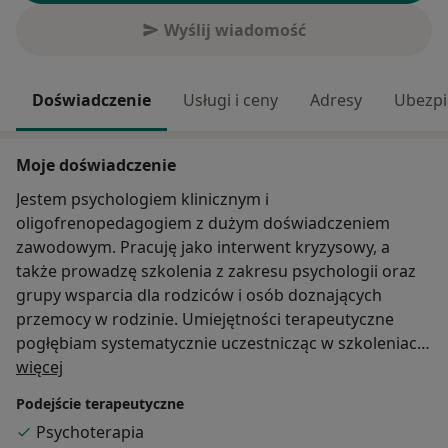
Wyślij wiadomość
Doświadczenie
Usługi i ceny
Adresy
Ubezpi
Moje doświadczenie
Jestem psychologiem klinicznym i
oligofrenopedagogiem z dużym doświadczeniem
zawodowym. Pracuję jako interwent kryzysowy, a
także prowadzę szkolenia z zakresu psychologii oraz
grupy wsparcia dla rodziców i osób doznających
przemocy w rodzinie. Umiejętności terapeutyczne
pogłębiam systematycznie uczestnicząc w szkoleniach,
O mnie
konferencjach i warsztatach organizowanych dla
więcej
kadry psychologicznej.
Podejście terapeutyczne
Psychoterapia
Oferuję profesjonalną pomoc psychologiczną w