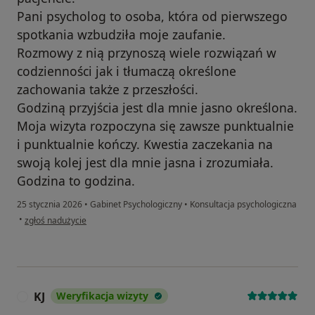
Pani psycholog to osoba, która od pierwszego
spotkania wzbudziła moje zaufanie.
Rozmowy z nią przynoszą wiele rozwiązań w
codzienności jak i tłumaczą określone
zachowania także z przeszłości.
Godziną przyjścia jest dla mnie jasno określona.
Moja wizyta rozpoczyna się zawsze punktualnie
i punktualnie kończy. Kwestia zaczekania na
swoją kolej jest dla mnie jasna i zrozumiała.
Godzina to godzina.
25 stycznia 2026
•
Gabinet Psychologiczny
•
Konsultacja psychologiczna
w opinii użytkownika Marta
•
zgłoś nadużycie
KJ
Weryfikacja wizyty
K