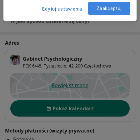
+ 2 usługi
Zaakceptuj
Edytuj ustawienia
W jaki sposób ustalane są ceny?
Adres
Gabinet Psychologiczny
PCK 6/48,
Tysiąclecie
, 42-200
Częstochowa
Powiększ mapę
otwiera się w nowej karcie
Dostępność
Pokaż kalendarz
Metody płatności (wizyty prywatne)
Gotówka