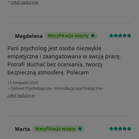
w opinii użytkownika Anna
•
zgłoś nadużycie
Magdalena
Weryfikacja wizyty
M
Pani psycholog jest osoba niezwykle
empatyczna i zaangażowana w swoją pracę.
Potrafi słuchać bez oceniania, tworzy
bezpieczną atmosferę. Polecam
12 listopada 2025
•
Gabinet Psychologiczny
•
Konsultacja psychologiczna
•
w opinii użytkownika Magdalena
zgłoś nadużycie
Marta
Weryfikacja wizyty
M