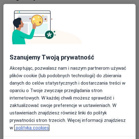
Konsultacja psychologiczna
Umów wizytę
Od 150 zł
Szczegóły
Psychoterapia indywidualna
Umów wizytę
150 zł
Szczegóły
Szanujemy Twoją prywatność
Diagnostyka psychologiczna
Umów wizytę
Akceptując, pozwalasz nam i naszym partnerom używać
Od 200 zł
Szczegóły
plików cookie (lub podobnych technologii) do zbierania
danych do celów statystycznych i dostarczania treści w
Interwencja kryzysowa
oparciu o Twoje zwyczaje przeglądania stron
Umów wizytę
Od 150 zł
Szczegóły
internetowych. W każdej chwili możesz sprawdzić i
zaktualizować swoje preferencje w ustawieniach. W
ustawieniach znajdziesz również linki do polityk
Psychoterapia dzieci
Umów wizytę
prywatności stron trzecich. Więcej informacji znajdziesz
150 zł
Szczegóły
w
polityka cookies