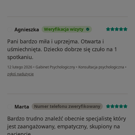
Agnieszka
Weryfikacja wizyty
A
Pani bardzo miła i uprzejma. Otwarta i
uśmiechnięta. Dziecko dobrze się czuło na 1
spotkaniu.
12 lutego 2026
•
Gabinet Psychologiczny
•
Konsultacja psychologiczna
•
w opinii użytkownika Agnieszka
zgłoś nadużycie
Marta
Numer telefonu zweryfikowany
M
Bardzo trudno znaleźć obecnie specjalistę który
jest zaangażowany, empatyczny, skupiony na
pacjencie.