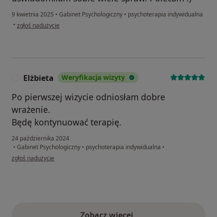
9 kwietnia 2025
•
Gabinet Psychologiczny
•
psychoterapia indywidualna
w opinii użytkownika Amelia
•
zgłoś nadużycie
Elżbieta
Weryfikacja wizyty
E
Po pierwszej wizycie odniosłam dobre
wrażenie.
Będę kontynuować terapię.
24 października 2024
•
Gabinet Psychologiczny
•
psychoterapia indywidualna
•
w opinii użytkownika Elżbieta
zgłoś nadużycie
Zobacz więcej