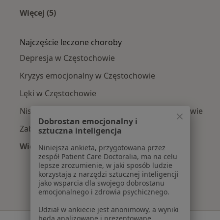
Więcej (5)
Więcej w kategorii: Psycholodzy w pobliżu
Najczęście leczone choroby
Depresja w Częstochowie
Kryzys emocjonalny w Częstochowie
Lęki w Częstochowie
Niskie poczucie własnej wartości w Częstochowie
Dobrostan emocjonalny i
Zaburzenia lękowe w Częstochowie
sztuczna inteligencja
Więcej (15)
Niniejsza ankieta, przygotowana przez
zespół Patient Care Doctoralia, ma na celu
Więcej w kategorii: Najczęście leczone chorob
lepsze zrozumienie, w jaki sposób ludzie
korzystają z narzędzi sztucznej inteligencji
jako wsparcia dla swojego dobrostanu
emocjonalnego i zdrowia psychicznego.
Udział w ankiecie jest anonimowy, a wyniki
będą analizowane i prezentowane