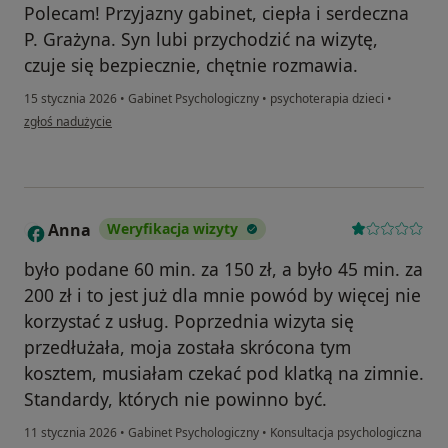
Polecam! Przyjazny gabinet, ciepła i serdeczna
P. Grażyna. Syn lubi przychodzić na wizytę,
czuje się bezpiecznie, chętnie rozmawia.
15 stycznia 2026
•
Gabinet Psychologiczny
•
psychoterapia dzieci
•
w opinii użytkownika KJ
zgłoś nadużycie
Anna
Weryfikacja wizyty
A
było podane 60 min. za 150 zł, a było 45 min. za
200 zł i to jest już dla mnie powód by więcej nie
korzystać z usług. Poprzednia wizyta się
przedłużała, moja została skrócona tym
kosztem, musiałam czekać pod klatką na zimnie.
Standardy, których nie powinno być.
11 stycznia 2026
•
Gabinet Psychologiczny
•
Konsultacja psychologiczna