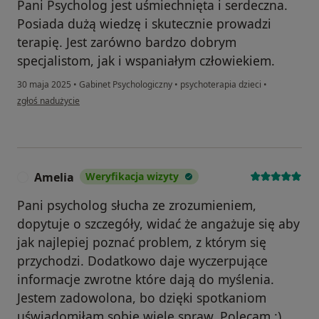
Pani Psycholog jest uśmiechnięta i serdeczna.
Posiada dużą wiedzę i skutecznie prowadzi
terapię. Jest zarówno bardzo dobrym
specjalistom, jak i wspaniałym człowiekiem.
30 maja 2025
•
Gabinet Psychologiczny
•
psychoterapia dzieci
•
w opinii użytkownika Marta
zgłoś nadużycie
Amelia
Weryfikacja wizyty
A
Pani psycholog słucha ze zrozumieniem,
dopytuje o szczegóły, widać że angażuje się aby
jak najlepiej poznać problem, z którym się
przychodzi. Dodatkowo daje wyczerpujące
informacje zwrotne które dają do myślenia.
Jestem zadowolona, bo dzięki spotkaniom
uświadomiłam sobie wiele spraw. Polecam :)