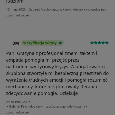
ludziom.
15 maja 2026
•
Gabinet Psychologiczny
•
psychoterapia indywidualna
•
w opinii użytkownika Jarek
zgłoś nadużycie
BM
Weryfikacja wizyty
B
Pani Grażyna z profesjonalizmem, taktem i
empatią pomogła mi przejść przez
najtrudniejszy życiowy kryzys. Zaangażowana i
skupiona stworzyła mi bezpieczną przestrzeń do
wyrażenia trudnych emocji i pomogła rozumieć
mechanizmy, które mną kierowały. Terapia
zdecydowanie pomogła. Dziękuję
29 kwietnia 2026
•
Gabinet Psychologiczny
•
psychoterapia indywidualna
•
w opinii użytkownika BM
zgłoś nadużycie