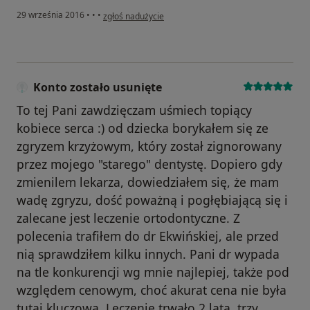
w opinii użytkownika Konto zostało usunięte
29 września 2016
•
•
•
zgłoś nadużycie
Konto zostało usunięte
To tej Pani zawdzięczam uśmiech topiący
kobiece serca :) od dziecka borykałem się ze
zgryzem krzyżowym, który został zignorowany
przez mojego "starego" dentystę. Dopiero gdy
zmienilem lekarza, dowiedziałem się, że mam
wadę zgryzu, dość poważną i pogłębiającą się i
zalecane jest leczenie ortodontyczne. Z
polecenia trafiłem do dr Ekwińskiej, ale przed
nią sprawdziłem kilku innych. Pani dr wypada
na tle konkurencji wg mnie najlepiej, także pod
względem cenowym, choć akurat cena nie była
tutaj kluczowa. Leczenie trwało 2 lata, trzy