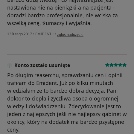
nastawiona nie na pieniążki a na pacjenta -
doradzi bardzo profesjonalnie, nie wciska za
wszelką cenę, tłumaczy i wyjaśnia.
w opinii użytkownika Konto zostało usunięte
13 lutego 2017
•
EMIDENT
•
•
zgłoś nadużycie
Konto zostało usunięte
Po długim reaserchu, sprawdzaniu cen i opinii
trafiłam do Emident. Już po kilku minutach
wiedziałam że to bardzo dobra decyzja. Pani
doktor to ciepła i życzliwa osoba o ogromnej
wiedzy i doświadczeniu. Zdecydowanie jest to
jeden z najlepszych jeśli nie najlepszy gabinet w
okolicy, który na dodatek ma bardzo pzystępne
ceny.