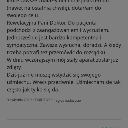
które zawsze znalazły dla mnie jakiś termin
(nawet na ostatnią chwilę), dotarłam do
swojego celu.
Rewelacyjna Pani Doktor. Do pacjenta
podchodzi z zaangażowaniem i wyczuciem.
Jednocześnie jest bardzo kompetentna i
sympatyczna. Zawsze wysłucha, doradzi. A kiedy
trzeba potrafi też przemówić do rozsądku.
W dniu wczorajszym mój stały aparat został już
zdjęty.
Dziś już nie muszę wstydzić się swojego
uśmiechu. Wręcz przeciwnie. Uśmiecham się tak
często jak tylko się da.
w opinii użytkownika Konto zostało usunięte
9 kwietnia 2019
•
EMIDENT
•
•
zgłoś nadużycie