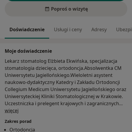
Poproś o wizytę
Doświadczenie
Usługi i ceny
Adresy
Ubezpi
Moje doświadczenie
Lekarz stomatolog Elżbieta Ekwińska, specjalizacja
stomatologia dziecięca, ortodoncja.Absolwentka CM
Uniwersytetu Jagiellońskiego.Wieloletni asystent
naukowo-dydaktyczny Katedry i Zakładu Ortodoncji
Collegium Medicum Uniwersytetu Jagiellońskiego oraz
Uniwersyteckiej Kliniki Stomatologicznej w Krakowie.
Uczestniczka i prelegent krajowych i zagranicznych
O mnie
sympozjów i konferencji naukowych z zakresu
więcej
ortodoncji współczesnej, stomatologii wieku
Zakres porad
rozwojowego. Aktywny Członek Polskiego
Ortodoncja
Towarzystwa Stomatologicznego (PTS), sekcji