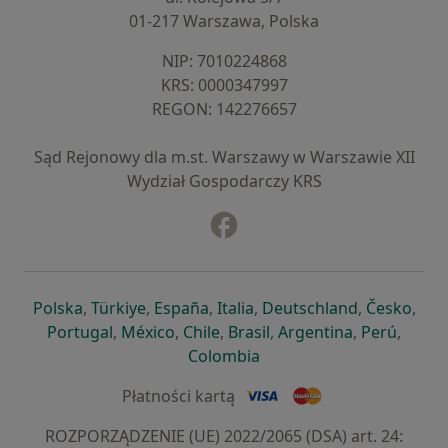
01-217 Warszawa, Polska
NIP: ⁠7010224868
KRS: ⁠0000347997
REGON: ⁠142276657
Sąd Rejonowy dla m.st. Warszawy w Warszawie XII
Wydział Gospodarczy KRS
Facebook
otwiera się w nowej karcie
otwiera się w nowej karcie
otwiera się w nowej karcie
otwiera się w nowej karcie
otwiera się w nowej karci
otwiera się
otwi
Polska
,
Türkiye
,
España
,
Italia
,
Deutschland
,
Česko
,
otwiera się w nowej karcie
otwiera się w nowej karcie
otwiera się w nowej karcie
otwiera się w nowej kar
otwiera się 
otwier
Portugal
,
México
,
Chile
,
Brasil
,
Argentina
,
Perú
,
otwiera się w nowej karc
Colombia
Płatności kartą
ROZPORZĄDZENIE (UE) 2022/2065 (DSA) art. 24: