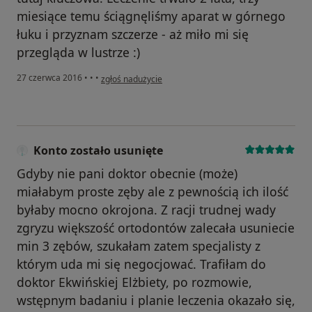
miesiące temu ściągnęliśmy aparat w górnego
łuku i przyznam szczerze - aż miło mi się
przegląda w lustrze :)
w opinii użytkownika Konto zostało usunięte
27 czerwca 2016
•
•
•
zgłoś nadużycie
Konto zostało usunięte
Gdyby nie pani doktor obecnie (może)
miałabym proste zęby ale z pewnością ich ilość
byłaby mocno okrojona. Z racji trudnej wady
zgryzu większość ortodontów zalecała usuniecie
min 3 zębów, szukałam zatem specjalisty z
którym uda mi się negocjować. Trafiłam do
doktor Ekwińskiej Elżbiety, po rozmowie,
wstępnym badaniu i planie leczenia okazało się,