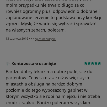
moim przypadku nie trwało długo za co
również ogromny plus, odpowiednio dobrane i
zaplanowane leczenie to podstawa przy korekcji
zgryzu. Myślę że warto się wybrać i sprawdzić
na własnych zębach, polecam.
w opinii użytkownika Konto zostało usunięte
13 czerwca 2016
•
•
•
zgłoś nadużycie
Konto zostało usunięte
Bardzo dobry lekarz ma dobre podejscie do
pacjentow. Ceny sa nizsze niż w większych
miastach a obsluga na bardzo dobrym
poziomie do tego wyposazony gabinet w
ktorym wszystko sie robi na miejscu i nie trzeba
chodzic szukac. Bardzo polecam wszystkim.