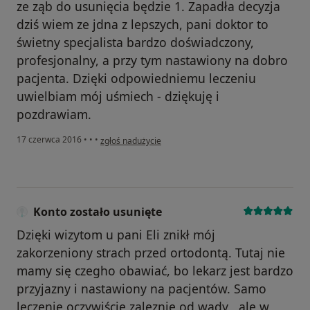
ze ząb do usunięcia będzie 1. Zapadła decyzja
dziś wiem ze jdna z lepszych, pani doktor to
świetny specjalista bardzo doświadczony,
profesjonalny, a przy tym nastawiony na dobro
pacjenta. Dzięki odpowiedniemu leczeniu
uwielbiam mój uśmiech - dziękuję i
pozdrawiam.
w opinii użytkownika Konto zostało usunięte
17 czerwca 2016
•
•
•
zgłoś nadużycie
Konto zostało usunięte
Dzięki wizytom u pani Eli znikł mój
zakorzeniony strach przed ortodontą. Tutaj nie
mamy się czegho obawiać, bo lekarz jest bardzo
przyjazny i nastawiony na pacjentów. Samo
leczenie oczywiście zaleznie od wady , ale w