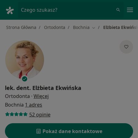
Me
Czego szukasz?
Strona Główna
Ortodonta
Bochnia
Elżbieta Ekwińs
Zmień miasto
lek. dent.
Elżbieta Ekwińska
O specjalizacjach
Ortodonta
·
Więcej
Bochnia
1 adres
52 opinie
Pokaż dane kontaktowe