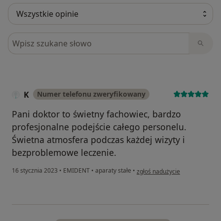
Szukaj w opiniach
K
Numer telefonu zweryfikowany
Pani doktor to świetny fachowiec, bardzo
profesjonalne podejście całego personelu.
Świetna atmosfera podczas każdej wizyty i
bezproblemowe leczenie.
w opinii użytkownika K
16 stycznia 2023
•
EMIDENT
•
aparaty stałe
•
zgłoś nadużycie