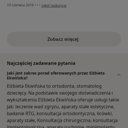
w opinii użytkownika Konto zostało usunięte
10 czerwca 2016
•
•
•
zgłoś nadużycie
Zobacz więcej
opinie powyżej
Najczęściej zadawane pytania
Jaki jest zakres porad oferowanych przez Elżbieta
Ekwińska?
Elżbieta Ekwińska to ortodonta, stomatolog
dziecięcy. Na podstawie swojego doświadczenia i
wykształcenia Elżbieta Ekwińska oferuje usługi takie
jak: leczenie wad zgryzu, aparaty stałe estetyczne,
badanie RTG, konsultacja ortodontyczna, licówki,
aparaty stałe, Konsultacja chirurgiczna, konsultacja
implantologiczna, aparaty ruchome, miniimplanty