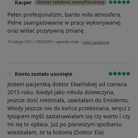
Kacper
Numer telefonu zweryfikowany
K
Pełen profesjonalizm, bardo miła atmosfera.
Pełne zaangażowanie w pracy wykonywanej
oraz widać pozytywną zmianę .
w opinii użytkownika Kacper
16 lutego 2021
•
EMIDENT
•
aparaty stałe
•
zgłoś nadużycie
Konto zostało usunięte
Jestem pacjentką doktor Ekwińskiej od czerwca
2015 roku. Kiedyś jako młoda dziewczyna,
jeszcze dość nieśmiała, zawitałam do Emidentu.
Wtedy jeszcze nie do końca przekonana, wręcz z
tysiącem myśli zastanawiałam się czy warto i czy
mi się to opłaca. Już po pierwszym spotkaniu
wiedziałam, że ta kobieta (Doktor Ela)