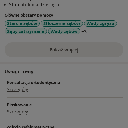
Stomatologia dziecięca
ortodontycznej krakowskiego oddziału PTS, oraz
Polskiego Towarzystwa Ortodontycznego.
Główne obszary pomocy
Starcie zębów
Stłoczenie zębów
Wady zgryzu
a11y_sr_more_dise
Zęby zatrzymane
Wady zębów
+3
Pokaż więcej
o doświadczeniu
Usługi i ceny
Konsultacja ortodontyczna
Szczegóły
Piaskowanie
Szczegóły
Zdjęcia cefalometryczne