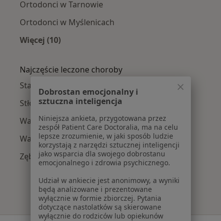
Ortodonci w Tarnowie
Ortodonci w Myślenicach
Więcej (10)
Więcej w kategorii: W pobliżu Bochni
Najczęście leczone choroby
Starcie zębów w Bochni
Dobrostan emocjonalny i
sztuczna inteligencja
Stłoczenie zębów w Bochni
Niniejsza ankieta, przygotowana przez
Wady zębów w Bochni
zespół Patient Care Doctoralia, ma na celu
lepsze zrozumienie, w jaki sposób ludzie
Wady zgryzu w Bochni
korzystają z narzędzi sztucznej inteligencji
jako wsparcia dla swojego dobrostanu
Zęby zatrzymane w Bochni
emocjonalnego i zdrowia psychicznego.
Udział w ankiecie jest anonimowy, a wyniki
będą analizowane i prezentowane
wyłącznie w formie zbiorczej. Pytania
dotyczące nastolatków są skierowane
wyłącznie do rodziców lub opiekunów