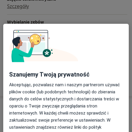
Szczegóły
Wybielanie zębów
Szczegóły
Usuwanie zębów
Szczegóły
+ 14 usług
Szanujemy Twoją prywatność
Akceptując, pozwalasz nam i naszym partnerom używać
W jaki sposób ustalane są ceny?
plików cookie (lub podobnych technologii) do zbierania
danych do celów statystycznych i dostarczania treści w
Adres
oparciu o Twoje zwyczaje przeglądania stron
internetowych. W każdej chwili możesz sprawdzić i
zaktualizować swoje preferencje w ustawieniach. W
EMIDENT
ustawieniach znajdziesz również linki do polityk
Sądecka 12,
32-700
Bochnia