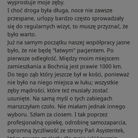
wyprostuje moje zęby.
I choć droga była długa, noce nie zawsze
przespane, urlopy bardzo często sprowadzały
się do regularnych wizyt, to muszę przyznać, że
było warto.
Już na samym początku naszej współpracy jasne
było, że nie będę "łatwym" pacjentem. Po
pierwsze odległość. Między moim miejscem
zamieszkania a Bochnią jest prawie 1000 km.
Do tego ząb który jeszcze był w kości, ponieważ
nie było na niego miejsca w łuku; wszystkie
zęby mądrości, które też musiały zostać
usunięte. Na samą myśl o tych zabiegach
marszczyłam czoło. Nie miałam jednak innego
wyboru. Szłam za ciosem. I tak poprzez
profesjonalną opiekę, odrobinę samozaparcia,
ogromną życzliwość ze strony Pań Asystentek,