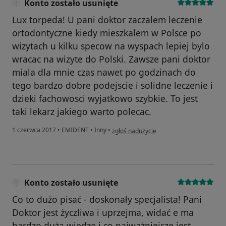
Konto zostało usunięte
Lux torpeda! U pani doktor zaczalem leczenie
ortodontyczne kiedy mieszkalem w Polsce po
wizytach u kilku specow na wyspach lepiej bylo
wracac na wizyte do Polski. Zawsze pani doktor
miala dla mnie czas nawet po godzinach do
tego bardzo dobre podejscie i solidne leczenie i
dzieki fachowosci wyjatkowo szybkie. To jest
taki lekarz jakiego warto polecac.
w opinii użytkownika Konto zostało usuni
1 czerwca 2017
•
EMIDENT
•
Inny
•
zgłoś nadużycie
Konto zostało usunięte
Co to dużo pisać - doskonały specjalista! Pani
Doktor jest życzliwa i uprzejma, widać e ma
bardzo dużą wiedzę i co najważniejsze jest