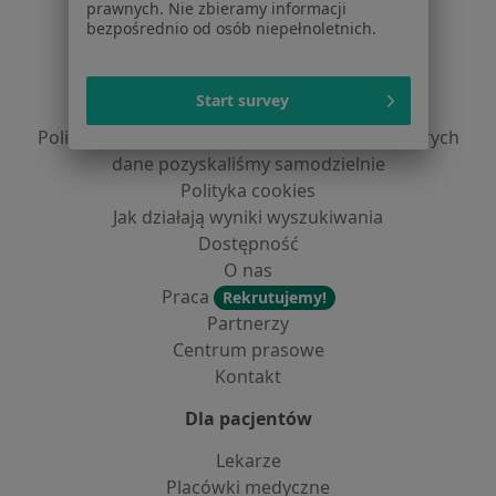
prawnych. Nie zbieramy informacji
Serwis
bezpośrednio od osób niepełnoletnich.
Regulamin
Polityka prywatności pacjentów
Start survey
Polityka prywatności profesjonalistów
Polityka prywatności dla profesjonalistów, których
dane pozyskaliśmy samodzielnie
Polityka cookies
Jak działają wyniki wyszukiwania
Dostępność
O nas
Praca
Rekrutujemy!
Partnerzy
Centrum prasowe
Kontakt
Dla pacjentów
Lekarze
Placówki medyczne