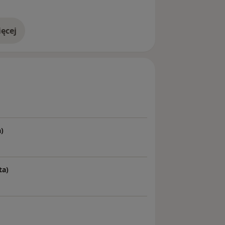
ęcej
doświadczeniu
a)
ta)