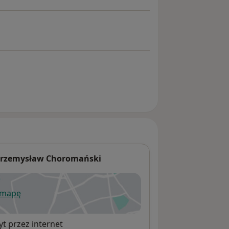
a Przemysław Choromański
 mapę
wiera się w nowej karcie
t przez internet