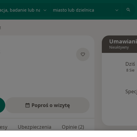
acja, badanie lub nazwisko
miasto lub dzielnica
z
Umawiani
Nieaktywny
z
 specjalizacjach
Dziś
8 Sie
Spec
Poproś o wizytę
esy
Ubezpieczenia
Opinie (2)