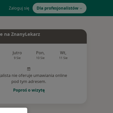
Zaloguj się
Dla profesjonalistów
e na ZnanyLekarz
Jutro
Pon,
Wt,
Śr,
Czw
9 Sie
10 Sie
11 Sie
12 Sie
13 Si
jalista nie oferuje umawiania online
pod tym adresem.
Poproś o wizytę