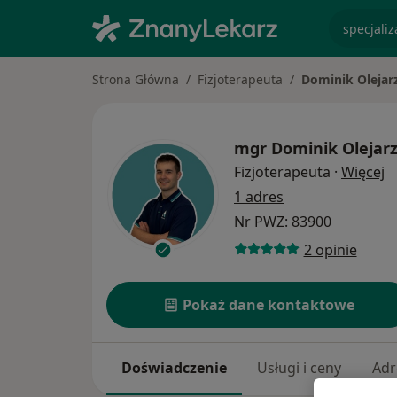
specjaliz
Strona Główna
Fizjoterapeuta
Dominik Olejar
mgr
Dominik Olejar
O
Fizjoterapeuta
·
Więcej
1 adres
Nr PWZ: 83900
2 opinie
Pokaż dane kontaktowe
Doświadczenie
Usługi i ceny
Adr