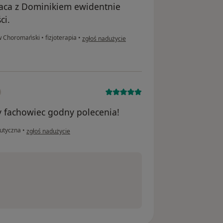
raca z Dominikiem ewidentnie
ci.
w opinii użytkownika Przemek
aw Choromański
•
fizjoterapia
•
zgłoś nadużycie
y fachowiec godny polecenia!
w opinii użytkownika Jakub
eutyczna
•
zgłoś nadużycie