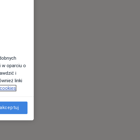
odobnych
i w oparciu o
awdzić i
wnież linki
 cookies
akceptuj