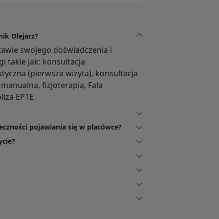
ik Olejarz?
stawie swojego doświadczenia i
i takie jak: konsultacja
utyczna (pierwsza wizyta), konsultacja
 manualna, fizjoterapia, Fala
liza EPTE.
eczności pojawiania się w placówce?
ycie?
?
?