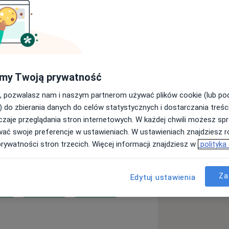
ngu medycznym, wspierając pacjentów w
alce z bólem, niezależnie od tego czy
ąc z empatią i zrozumieniem, łączę
ia tkanek oraz indywidualnie dobranym
my Twoją prywatność
ycie się bólu, ale również zapobieganie
, pozwalasz nam i naszym partnerom używać plików cookie (lub p
ch pacjentów.
) do zbierania danych do celów statystycznych i dostarczania treśc
zaje przeglądania stron internetowych. W każdej chwili możesz spr
wać swoje preferencje w ustawieniach. W ustawieniach znajdziesz ró
prywatności stron trzecich. Więcej informacji znajdziesz w
polityka
Za
Edytuj ustawienia
a11y_sr_more_diseases
arku
Ból kolana
Ból biodra
+12