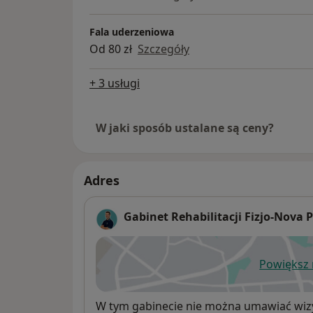
Fala uderzeniowa
Od 80 zł
Szczegóły
+ 3 usługi
W jaki sposób ustalane są ceny?
Adres
Gabinet Rehabilitacji Fizjo-Nov
Powiększ
ot
Dostępność
W tym gabinecie nie można umawiać wizy