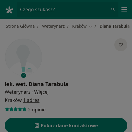
Me
Czego szukasz?
Strona Główna
Weterynarz
Kraków
Diana Tarabuła
Zmień miasto
lek. wet.
Diana Tarabuła
O specjalizacjach
Weterynarz
·
Więcej
Kraków
1 adres
2 opinie
Pokaż dane kontaktowe