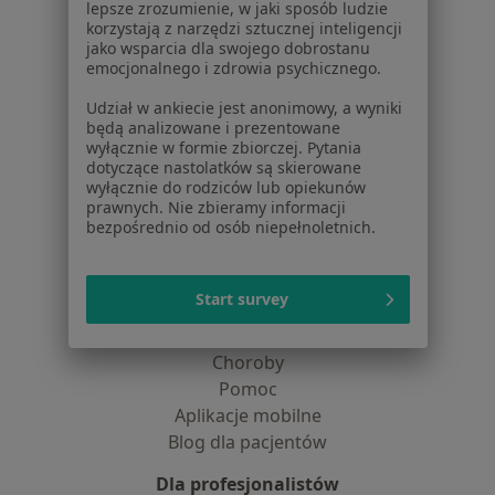
lepsze zrozumienie, w jaki sposób ludzie
Jak działają wyniki wyszukiwania
korzystają z narzędzi sztucznej inteligencji
Dostępność
jako wsparcia dla swojego dobrostanu
O nas
emocjonalnego i zdrowia psychicznego.
Praca
Rekrutujemy!
Udział w ankiecie jest anonimowy, a wyniki
Partnerzy
będą analizowane i prezentowane
Centrum prasowe
wyłącznie w formie zbiorczej. Pytania
dotyczące nastolatków są skierowane
Kontakt
wyłącznie do rodziców lub opiekunów
prawnych. Nie zbieramy informacji
Dla pacjentów
bezpośrednio od osób niepełnoletnich.
Lekarze
Placówki medyczne
Start survey
Pytania i odpowiedzi
Usługi i zabiegi
Choroby
Pomoc
Aplikacje mobilne
Blog dla pacjentów
Dla profesjonalistów