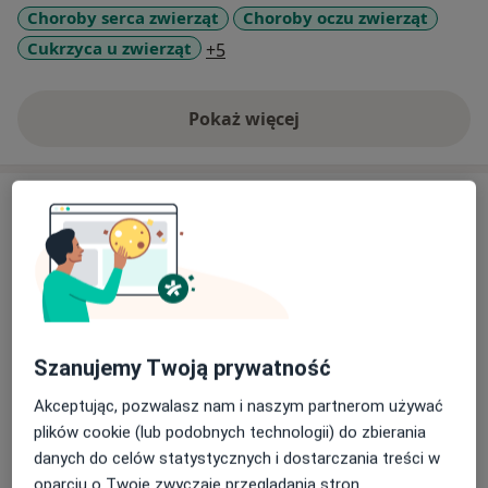
Choroby serca zwierząt
Choroby oczu zwierząt
a11y_sr_more_diseases
Cukrzyca u zwierząt
+5
Pokaż więcej
o doświadczeniu
Usługi i ceny
Badanie RTG zwierząt
Szczegóły
Chirurgia ogólna zwierząt
Szczegóły
Szanujemy Twoją prywatność
Akceptując, pozwalasz nam i naszym partnerom używać
Dermatologia zwierząt
plików cookie (lub podobnych technologii) do zbierania
Szczegóły
danych do celów statystycznych i dostarczania treści w
oparciu o Twoje zwyczaje przeglądania stron