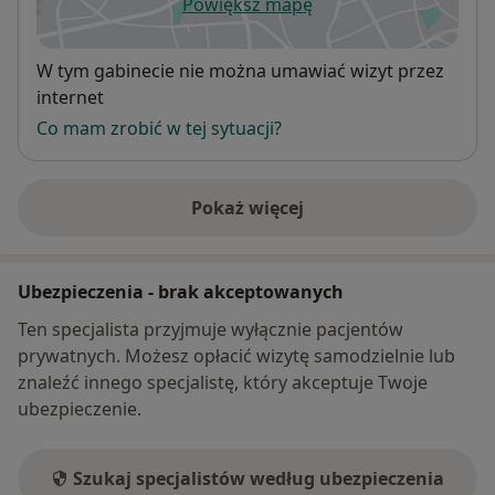
Powiększ mapę
otwiera się w nowej karcie
Dostępność
W tym gabinecie nie można umawiać wizyt przez
internet
Co mam zrobić w tej sytuacji?
Pokaż więcej
o adresie
Ubezpieczenia - brak akceptowanych
Ten specjalista przyjmuje wyłącznie pacjentów
prywatnych. Możesz opłacić wizytę samodzielnie lub
znaleźć innego specjalistę, który akceptuje Twoje
ubezpieczenie.
Szukaj specjalistów według ubezpieczenia