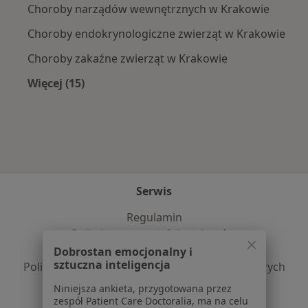
Choroby narządów wewnętrznych w Krakowie
Choroby endokrynologiczne zwierząt w Krakowie
Choroby zakaźne zwierząt w Krakowie
Więcej (15)
Więcej w kategorii: Najczęście leczone chorob
Serwis
Regulamin
Polityka prywatności pacjentów
Polityka prywatności profesjonalistów
Dobrostan emocjonalny i
sztuczna inteligencja
Polityka prywatności dla profesjonalistów, których
dane pozyskaliśmy samodzielnie
Niniejsza ankieta, przygotowana przez
Polityka cookies
zespół Patient Care Doctoralia, ma na celu