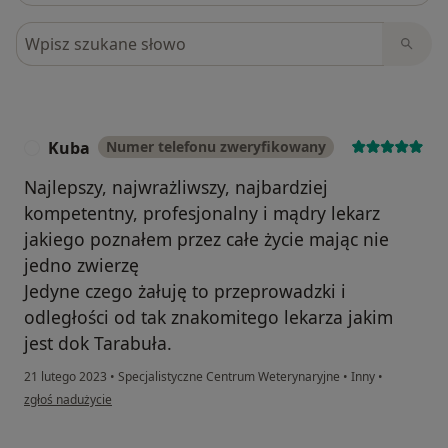
Szukaj w opiniach
Kuba
Numer telefonu zweryfikowany
K
Najlepszy, najwrażliwszy, najbardziej
kompetentny, profesjonalny i mądry lekarz
jakiego poznałem przez całe życie mając nie
jedno zwierzę
Jedyne czego żałuję to przeprowadzki i
odległości od tak znakomitego lekarza jakim
jest dok Tarabuła.
21 lutego 2023
•
Specjalistyczne Centrum Weterynaryjne
•
Inny
•
w opinii użytkownika Kuba
zgłoś nadużycie