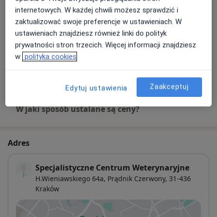
Diagnostyka chorób zwierząt
internetowych. W każdej chwili możesz sprawdzić i
Szczegóły
zaktualizować swoje preferencje w ustawieniach. W
ustawieniach znajdziesz również linki do polityk
ECHO serca zwierząt
prywatności stron trzecich. Więcej informacji znajdziesz
Szczegóły
w
polityka cookies
+ 3 usługi
Zaakceptuj
Edytuj ustawienia
W jaki sposób ustalane są ceny?
Adres
Specjalistyczne Centrum Weterynaryjne
H.Wieniawskiego 64a,
Prądnik Czerwony
, 31-436
Kraków