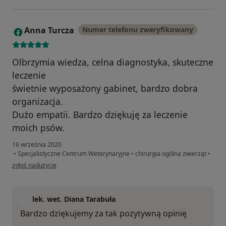
Anna Turcza
Numer telefonu zweryfikowany
A
Olbrzymia wiedza, celna diagnostyka, skuteczne
leczenie
świetnie wyposażony gabinet, bardzo dobra
organizacja.
Dużo empatii. Bardzo dziękuję za leczenie
moich psów.
16 września 2020
•
Specjalistyczne Centrum Weterynaryjne
•
chirurgia ogólna zwierząt
•
w opinii użytkownika Anna Turcza
zgłoś nadużycie
lek. wet. Diana Tarabuła
Bardzo dziękujemy za tak pozytywną opinię