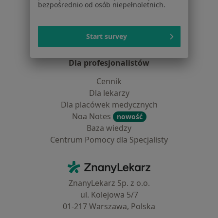
bezpośrednio od osób niepełnoletnich.
Choroby
Pomoc
Aplikacje mobilne
Start survey
Blog dla pacjentów
Dla profesjonalistów
Cennik
Dla lekarzy
Dla placówek medycznych
Noa Notes
nowość
Baza wiedzy
Centrum Pomocy dla Specjalisty
Kontakt
ZnanyLekarz - Strona główna
ZnanyLekarz Sp. z o.o.
ul. Kolejowa 5/7
01-217 Warszawa, Polska