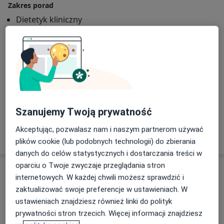
Zakres porad
Dietetyk kliniczny
Główne obszary pomocy
Alergia pokarmowa
Anemia
a11y_sr_mor
Nadciśnienie tętnicze
Choroby jelit
+12
Pacjenci których przyjmuję
Dorośli
Szanujemy Twoją prywatność
Akceptując, pozwalasz nam i naszym partnerom używać
Pokaż więcej
o doświadczeniu
plików cookie (lub podobnych technologii) do zbierania
danych do celów statystycznych i dostarczania treści w
oparciu o Twoje zwyczaje przeglądania stron
Usługi i ceny
internetowych. W każdej chwili możesz sprawdzić i
zaktualizować swoje preferencje w ustawieniach. W
Konsultacja dietetyczna (pierwsza wizyta)
ustawieniach znajdziesz również linki do polityk
150 zł
Szczegóły
prywatności stron trzecich. Więcej informacji znajdziesz