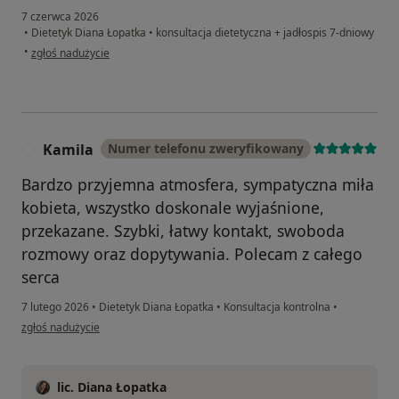
7 czerwca 2026
•
Dietetyk Diana Łopatka
•
konsultacja dietetyczna + jadłospis 7-dniowy
w opinii użytkownika Wg
•
zgłoś nadużycie
Kamila
Numer telefonu zweryfikowany
K
Bardzo przyjemna atmosfera, sympatyczna miła
kobieta, wszystko doskonale wyjaśnione,
przekazane. Szybki, łatwy kontakt, swoboda
rozmowy oraz dopytywania. Polecam z całego
serca
7 lutego 2026
•
Dietetyk Diana Łopatka
•
Konsultacja kontrolna
•
w opinii użytkownika Kamila
zgłoś nadużycie
lic. Diana Łopatka