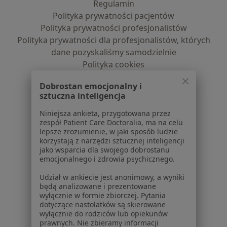
Regulamin
Polityka prywatności pacjentów
Polityka prywatności profesjonalistów
Polityka prywatności dla profesjonalistów, których
dane pozyskaliśmy samodzielnie
Polityka cookies
Jak działają wyniki wyszukiwania
Dobrostan emocjonalny i
Dostępność
sztuczna inteligencja
O nas
Praca
Rekrutujemy!
Niniejsza ankieta, przygotowana przez
zespół Patient Care Doctoralia, ma na celu
Partnerzy
lepsze zrozumienie, w jaki sposób ludzie
Centrum prasowe
korzystają z narzędzi sztucznej inteligencji
Kontakt
jako wsparcia dla swojego dobrostanu
emocjonalnego i zdrowia psychicznego.
Dla pacjentów
Udział w ankiecie jest anonimowy, a wyniki
będą analizowane i prezentowane
Lekarze
wyłącznie w formie zbiorczej. Pytania
Placówki medyczne
dotyczące nastolatków są skierowane
Pytania i odpowiedzi
wyłącznie do rodziców lub opiekunów
prawnych. Nie zbieramy informacji
Usługi i zabiegi