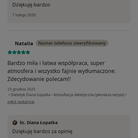
Dziękuję bardzo
7 lutego 2026
Natalia
Numer telefonu zweryfikowany
N
Bardzo miła i łatwa współpraca, super
atmosfera i wszystko fajnie wytłumaczone.
Zdecydowanie polecam!!
23 grudnia 2025
•
Dietetyk Diana Łopatka
•
konsultacja dietetyczna (pierwsza wizyta)
•
w opinii użytkownika Natalia
zgłoś nadużycie
lic. Diana Łopatka
Dziękuję bardzo za opinię