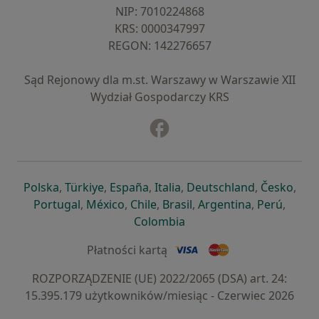
NIP: ⁠7010224868
KRS: ⁠0000347997
REGON: ⁠142276657
Sąd Rejonowy dla m.st. Warszawy w Warszawie XII
Wydział Gospodarczy KRS
Facebook
otwiera się w nowej karcie
otwiera się w nowej karcie
otwiera się w nowej karcie
otwiera się w nowej karcie
otwiera się w nowej karci
otwiera się
otwi
Polska
,
Türkiye
,
España
,
Italia
,
Deutschland
,
Česko
,
otwiera się w nowej karcie
otwiera się w nowej karcie
otwiera się w nowej karcie
otwiera się w nowej kar
otwiera się 
otwier
Portugal
,
México
,
Chile
,
Brasil
,
Argentina
,
Perú
,
otwiera się w nowej karc
Colombia
Płatności kartą
ROZPORZĄDZENIE (UE) 2022/2065 (DSA) art. 24:
15.395.179 użytkowników/miesiąc - Czerwiec 2026