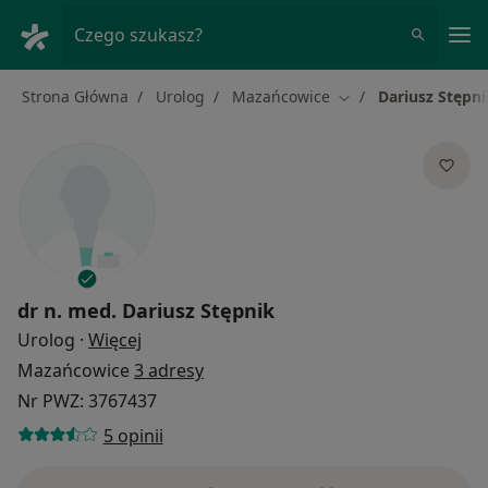
Me
Czego szukasz?
Strona Główna
Urolog
Mazańcowice
Dariusz Stępni
Zmień miasto
dr n. med.
Dariusz Stępnik
O specjalizacjach
Urolog
·
Więcej
Mazańcowice
3 adresy
Nr PWZ: 3767437
5 opinii