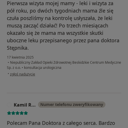
Pierwsza wizyta mojej mamy - leki i wizyta za
pół roku, po dwóch tygodniach mama źle się
czuła poszliśmy na kontrolę usłyszała, że leki
muszą zacząć działać! Po trzech miesiącach
okazało się że mama ma wszystkie skutki
uboczne leku przepisanego przez pana doktora
Stępnika.
17 kwietnia 2025
•
Niepubliczny Zakład Opieki Zdrowotnej Beskidzkie Centrum Medyczne
Sp. z o.o.
•
konsultacja urologiczna
w opinii użytkownika M
•
zgłoś nadużycie
Kamil R...
Numer telefonu zweryfikowany
K
Polecam Pana Doktora z całego serca. Bardzo