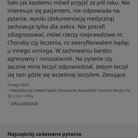
było jak kazdemu mówił przyjść za pół roku. Nie
interesuje się pacjentem, nie odpowiada na
pytania, wyniki (dokumentację medyczną)
zachowuje tylko dla siebie. Nie potrafi
zdiagnozować, mówi rzeczy nieprawdziwe nt.
Choroby czy leczenia, co zweryfikowalem będąc
u innego urologa. W zachowaniu bardzo
agresywny i nonszalancki. Na pytanie czy
zacznie mnie leczyć odpowiedział, żebym leczył
się tam gdzie się wcześniej leczylem. Zenujące.
9 maja 2024
•
Niepubliczny Zakład Opieki Zdrowotnej Beskidzkie Centrum Medyczne
Sp. z o.o.
•
Inny
w opinii użytkownika Łukasz
•
zgłoś nadużycie
Najczęściej zadawane pytania