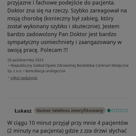
przyjazne i fachowe podejście do pacjenta.
Doktor zna się na rzeczy. Szybko zareagował na
moją chorobę (konieczny był zabieg, który
został wykonany szybko i skutecznie). Jestem
bardzo zadowolony Pan Doktor jest bardzo
sympatyczny usmiechniety i zaangazowany w
swoją pracę. Polecam !!!
26 października 2024
•
Niepubliczny Zakład Opieki Zdrowotnej Beskidzkie Centrum Medyczne
Sp. z o.o.
•
konsultacja urologiczna
w opinii użytkownika Kamil R...
•
zgłoś nadużycie
Łukasz
Numer telefonu zweryfikowany
Ł
W ciągu 10 minut przyjął przy mnie 4 pacjentów
(2 minuty na pacjenta) gdzie z zza drzwi słychać