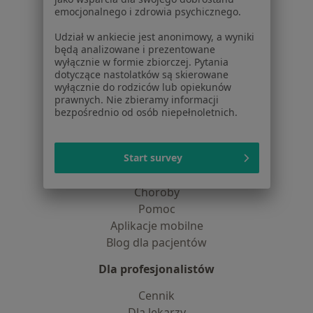
O nas
emocjonalnego i zdrowia psychicznego.
Praca
Rekrutujemy!
Udział w ankiecie jest anonimowy, a wyniki
Partnerzy
będą analizowane i prezentowane
Centrum prasowe
wyłącznie w formie zbiorczej. Pytania
Kontakt
dotyczące nastolatków są skierowane
wyłącznie do rodziców lub opiekunów
Dla pacjentów
prawnych. Nie zbieramy informacji
bezpośrednio od osób niepełnoletnich.
Lekarze
Placówki medyczne
Start survey
Pytania i odpowiedzi
Usługi i zabiegi
Choroby
Pomoc
Aplikacje mobilne
Blog dla pacjentów
Dla profesjonalistów
Cennik
Dla lekarzy