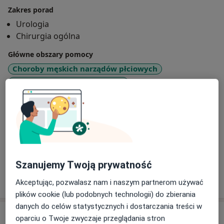
Zakres porad
Urologia
Chirurgia ogólna
Główne obszary pomocy
Choroby męskich narządów płciowych
Choroby narządów płciowych
Choroby układu moczowego
Wady układu moczowego
Rodzaje konsultacji
Stacjonarne
Zobacz lokalizacje (1)
Szanujemy Twoją prywatność
Pokaż więcej
o doświadczeniu
Akceptując, pozwalasz nam i naszym partnerom używać
plików cookie (lub podobnych technologii) do zbierania
danych do celów statystycznych i dostarczania treści w
Usługi i ceny
oparciu o Twoje zwyczaje przeglądania stron