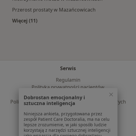
Przerost prostaty w Mazańcowicach
Więcej (11)
Więcej w kategorii: Najczęście leczone chorob
Serwis
Regulamin
Polityka prywatności pacjentów
Polityka prywatności profesjonalistów
Dobrostan emocjonalny i
Polityka prywatności dla profesjonalistów, których
sztuczna inteligencja
dane pozyskaliśmy samodzielnie
Niniejsza ankieta, przygotowana przez
Polityka cookies
zespół Patient Care Doctoralia, ma na celu
Jak działają wyniki wyszukiwania
lepsze zrozumienie, w jaki sposób ludzie
korzystają z narzędzi sztucznej inteligencji
Dostępność
jako wsparcia dla swojego dobrostanu