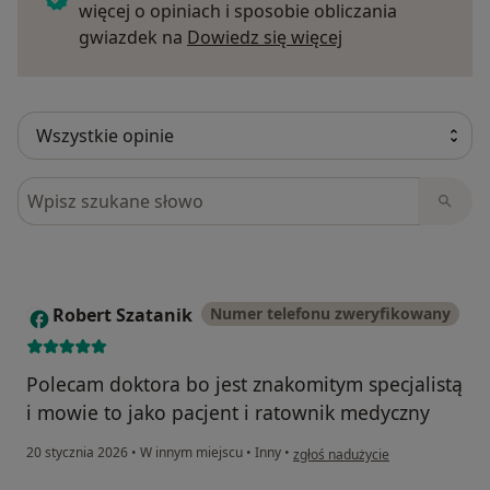
więcej o opiniach i sposobie obliczania
Dowiedz się więce
gwiazdek na
Dowiedz się więcej
Szukaj w opiniach
Robert Szatanik
Numer telefonu zweryfikowany
R
Polecam doktora bo jest znakomitym specjalistą
i mowie to jako pacjent i ratownik medyczny
w opinii użytkownika Robert Szat
20 stycznia 2026
•
W innym miejscu
•
Inny
•
zgłoś nadużycie