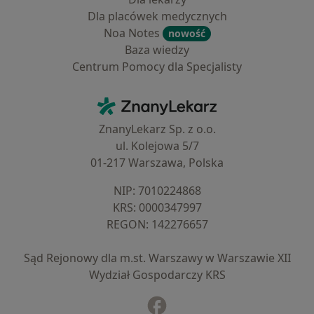
Dla placówek medycznych
Noa Notes
nowość
Baza wiedzy
Centrum Pomocy dla Specjalisty
Kontakt
ZnanyLekarz - Strona główna
ZnanyLekarz Sp. z o.o.
ul. Kolejowa 5/7
01-217 Warszawa, Polska
NIP: ⁠7010224868
KRS: ⁠0000347997
REGON: ⁠142276657
Sąd Rejonowy dla m.st. Warszawy w Warszawie XII
Wydział Gospodarczy KRS
Facebook
otwiera się w nowej karcie