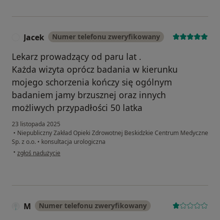
Jacek
Numer telefonu zweryfikowany
J
Lekarz prowadzący od paru lat .
Każda wizyta oprócz badania w kierunku
mojego schorzenia kończy się ogólnym
badaniem jamy brzusznej oraz innych
możliwych przypadłości 50 latka
23 listopada 2025
•
Niepubliczny Zakład Opieki Zdrowotnej Beskidzkie Centrum Medyczne
Sp. z o.o.
•
konsultacja urologiczna
w opinii użytkownika Jacek
•
zgłoś nadużycie
M
Numer telefonu zweryfikowany