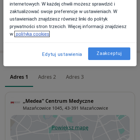
internetowych. W każdej chwili możesz sprawdzić i
Konsultacja urologiczna
zaktualizować swoje preferencje w ustawieniach. W
Szczegóły
ustawieniach znajdziesz również linki do polityk
prywatności stron trzecich. Więcej informacji znajdziesz
w
polityka cookies
W jaki sposób ustalane są ceny?
Zaakceptuj
Edytuj ustawienia
Adresy (3)
Adres 1
Adres 2
Adres 3
„Medea” Centrum Medyczne
Mazańcowice 1045,
43-391
Mazańcowice
Powiększ mapę
otwiera się w nowej karcie