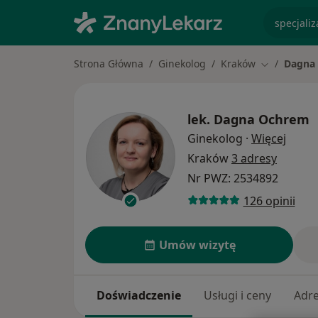
specjaliz
Strona Główna
Ginekolog
Kraków
Dagna
Zmień mias
lek.
Dagna Ochrem
O spec
Ginekolog
·
Więcej
Kraków
3 adresy
Nr PWZ: 2534892
126 opinii
Umów wizytę
Doświadczenie
Usługi i ceny
Adr