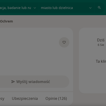
acja, badanie lub nazwisko
miasto lub dzielnica
 Ochrem
to
Dziś
6 Sie
jalizacjach
Ta kl
Wyślij wiadomość
esy
Ubezpieczenia
Opinie (126)