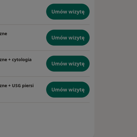
Umów wizytę
czne
Umów wizytę
zne + cytologia
Umów wizytę
zne + USG piersi
Umów wizytę