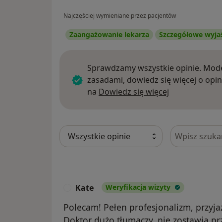
Najczęściej wymieniane przez pacjentów
Zaangażowanie lekarza
Szczegółowe wyja
Sprawdzamy wszystkie opinie. Mode
zasadami, dowiedz się więcej o opin
Dowiedz się w
na
Dowiedz się więcej
Szukaj w opi
Kate
Weryfikacja wizyty
K
Polecam! Pełen profesjonalizm, przyja
Doktor dużo tłumaczy, nie zostawia prz