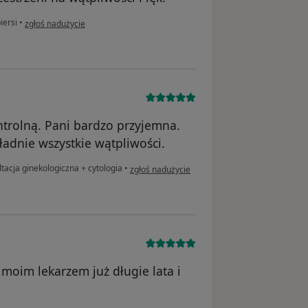
w opinii użytkownika Kate
iersi
•
zgłoś nadużycie
trolną. Pani bardzo przyjemna.
ładnie wszystkie wątpliwości.
w opinii użytkownika Isabel
tacja ginekologiczna + cytologia
•
zgłoś nadużycie
moim lekarzem już długie lata i