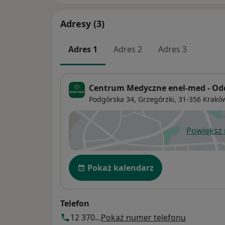
Adresy (3)
Adres 1
Adres 2
Adres 3
Centrum Medyczne enel-med - Odd
Podgórska 34,
Grzegórzki
, 31-356
Krakó
Powiększ
ot
Dostępność
Pokaż kalendarz
Telefon
12 370...
Pokaż numer telefonu