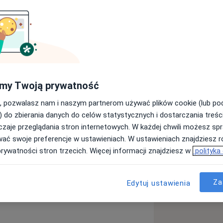
 głównie kompleksową opiekę nad
znej jak i w ciąży wysokiego ryzyka,
cznej, endokrynologię ginekologiczną
inekologów i Położników oraz
my Twoją prywatność
nej.
, pozwalasz nam i naszym partnerom używać plików cookie (lub p
) do zbierania danych do celów statystycznych i dostarczania treśc
zaje przeglądania stron internetowych. W każdej chwili możesz spr
wać swoje preferencje w ustawieniach. W ustawieniach znajdziesz ró
prywatności stron trzecich. Więcej informacji znajdziesz w
polityka
tórymi adresami)
Za
Edytuj ustawienia