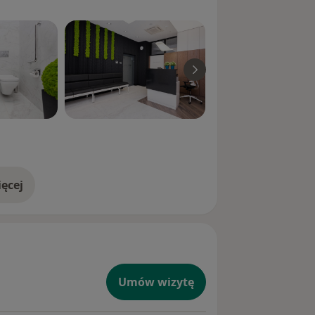
ęcej
doświadczeniu
Umów wizytę