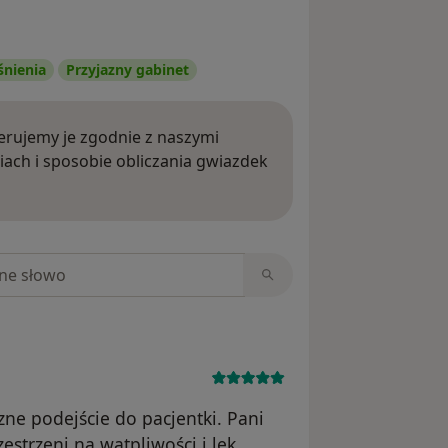
śnienia
Przyjazny gabinet
rujemy je zgodnie z naszymi
iach i sposobie obliczania gwiazdek
ięcej o opiniach
niach
zne podejście do pacjentki. Pani
estrzeni na wątpliwości i lęk.