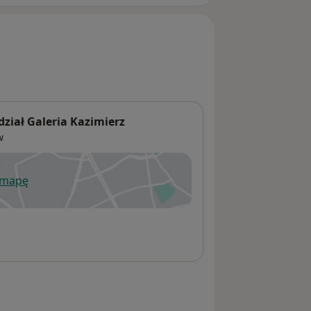
ział Galeria Kazimierz
w
 mapę
wiera się w nowej karcie