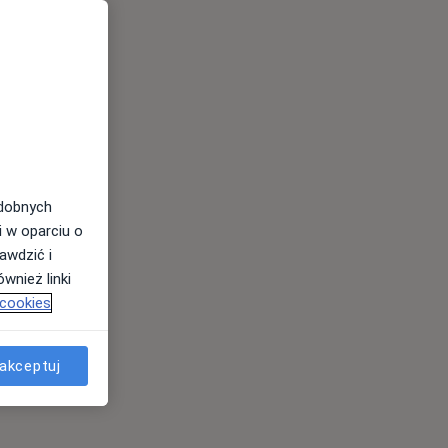
odobnych
i w oparciu o
awdzić i
wnież linki
 cookies
akceptuj