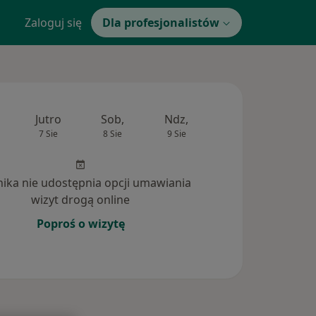
Zaloguj się
Dla profesjonalistów
Jutro
Sob,
Ndz,
Pon,
Wt,
7 Sie
8 Sie
9 Sie
10 Sie
11 Si
inika nie udostępnia opcji umawiania
wizyt drogą online
Poproś o wizytę