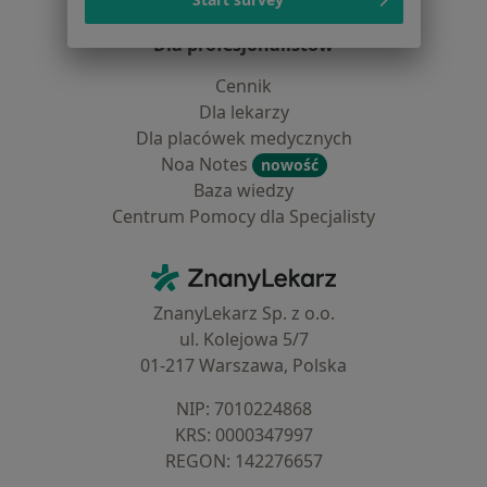
Blog dla pacjentów
Dla profesjonalistów
Cennik
Dla lekarzy
Dla placówek medycznych
Noa Notes
nowość
Baza wiedzy
Centrum Pomocy dla Specjalisty
Kontakt
ZnanyLekarz - Strona główna
ZnanyLekarz Sp. z o.o.
ul. Kolejowa 5/7
01-217 Warszawa, Polska
NIP: ⁠7010224868
KRS: ⁠0000347997
REGON: ⁠142276657