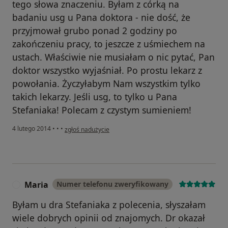
tego słowa znaczeniu. Byłam z córką na
badaniu usg u Pana doktora - nie dość, że
przyjmował grubo ponad 2 godziny po
zakończeniu pracy, to jeszcze z uśmiechem na
ustach. Właściwie nie musiałam o nic pytać, Pan
doktor wszystko wyjaśniał. Po prostu lekarz z
powołania. Życzyłabym Nam wszystkim tylko
takich lekarzy. Jeśli usg, to tylko u Pana
Stefaniaka! Polecam z czystym sumieniem!
w opinii użytkownika Konto zostało usunięte
4 lutego 2014
•
•
•
zgłoś nadużycie
Maria
Numer telefonu zweryfikowany
M
Byłam u dra Stefaniaka z polecenia, słyszałam
wiele dobrych opinii od znajomych. Dr okazał