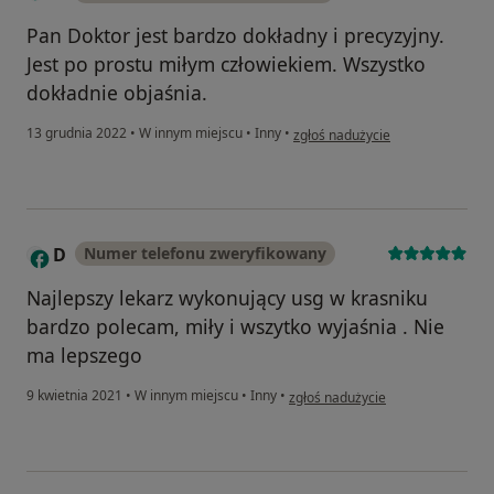
Pan Doktor jest bardzo dokładny i precyzyjny.
Jest po prostu miłym człowiekiem. Wszystko
dokładnie objaśnia.
w opinii użytkownika K
13 grudnia 2022
•
W innym miejscu
•
Inny
•
zgłoś nadużycie
D
Numer telefonu zweryfikowany
Najlepszy lekarz wykonujący usg w krasniku
bardzo polecam, miły i wszytko wyjaśnia . Nie
ma lepszego
w opinii użytkownika D
9 kwietnia 2021
•
W innym miejscu
•
Inny
•
zgłoś nadużycie