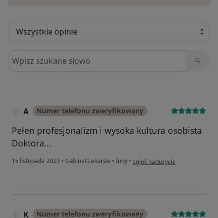
Szukaj w opiniach
A
Numer telefonu zweryfikowany
Pełen profesjonalizm i wysoka kultura osobista
Doktora...
w opinii użytkownika A
15 listopada 2023
•
Gabinet Lekarski
•
Inny
•
zgłoś nadużycie
K
Numer telefonu zweryfikowany