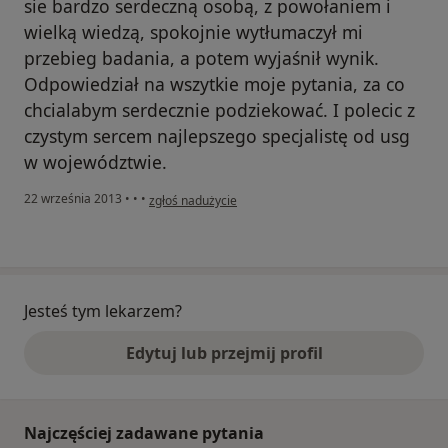
sie bardzo serdeczną osobą, z powołaniem i
wielką wiedzą, spokojnie wytłumaczył mi
przebieg badania, a potem wyjaśnił wynik.
Odpowiedział na wszytkie moje pytania, za co
chcialabym serdecznie podziekować. I polecic z
czystym sercem najlepszego specjalistę od usg
w województwie.
w opinii użytkownika Maria
22 września 2013
•
•
•
zgłoś nadużycie
Jesteś tym lekarzem?
Edytuj lub przejmij profil
Najczęściej zadawane pytania