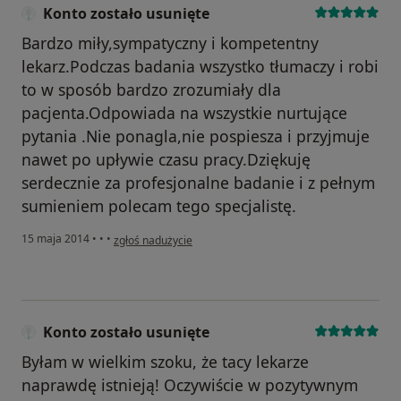
Konto zostało usunięte
Bardzo miły,sympatyczny i kompetentny
lekarz.Podczas badania wszystko tłumaczy i robi
to w sposób bardzo zrozumiały dla
pacjenta.Odpowiada na wszystkie nurtujące
pytania .Nie ponagla,nie pospiesza i przyjmuje
nawet po upływie czasu pracy.Dziękuję
serdecznie za profesjonalne badanie i z pełnym
sumieniem polecam tego specjalistę.
w opinii użytkownika Konto zostało usunięte
15 maja 2014
•
•
•
zgłoś nadużycie
Konto zostało usunięte
Byłam w wielkim szoku, że tacy lekarze
naprawdę istnieją! Oczywiście w pozytywnym