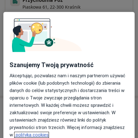
Przychodnia Poz
Piaskowa 61,
22-300
Kraśnik
Powiększ mapę
otwiera się w nowej karcie
Dostępność
W tym gabinecie nie można umawiać wizyt przez
internet
Co mam zrobić w tej sytuacji?
Szanujemy Twoją prywatność
Akceptując, pozwalasz nam i naszym partnerom używać
Pokaż więcej
plików cookie (lub podobnych technologii) do zbierania
o adresie
danych do celów statystycznych i dostarczania treści w
oparciu o Twoje zwyczaje przeglądania stron
internetowych. W każdej chwili możesz sprawdzić i
Ubezpieczenia - brak akceptowanych
zaktualizować swoje preferencje w ustawieniach. W
Ten specjalista przyjmuje wyłącznie pacjentów
ustawieniach znajdziesz również linki do polityk
prywatnych. Możesz opłacić wizytę samodzielnie lub
prywatności stron trzecich. Więcej informacji znajdziesz
znaleźć innego specjalistę, który akceptuje Twoje
w
polityka cookies