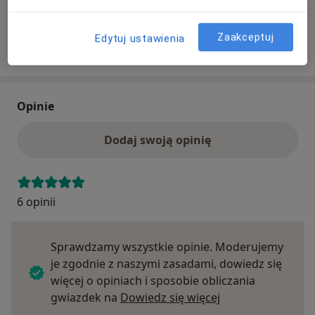
ubezpieczenie.
Zaakceptuj
Edytuj ustawienia
Szukaj specjalistów według ubezpieczenia
Opinie
Dodaj swoją opinię
6 opinii
Sprawdzamy wszystkie opinie. Moderujemy
je zgodnie z naszymi zasadami, dowiedz się
więcej o opiniach i sposobie obliczania
Dowiedz się więce
gwiazdek na
Dowiedz się więcej