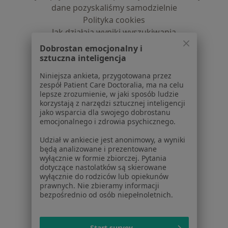
dane pozyskaliśmy samodzielnie
Polityka cookies
Jak działają wyniki wyszukiwania
Dostępność
Dobrostan emocjonalny i
O nas
sztuczna inteligencja
Praca
Rekrutujemy!
Niniejsza ankieta, przygotowana przez
Partnerzy
zespół Patient Care Doctoralia, ma na celu
Centrum prasowe
lepsze zrozumienie, w jaki sposób ludzie
korzystają z narzędzi sztucznej inteligencji
Kontakt
jako wsparcia dla swojego dobrostanu
emocjonalnego i zdrowia psychicznego.
Dla pacjentów
Udział w ankiecie jest anonimowy, a wyniki
Lekarze
będą analizowane i prezentowane
Placówki medyczne
wyłącznie w formie zbiorczej. Pytania
dotyczące nastolatków są skierowane
Pytania i odpowiedzi
wyłącznie do rodziców lub opiekunów
Usługi i zabiegi
prawnych. Nie zbieramy informacji
Choroby
bezpośrednio od osób niepełnoletnich.
Pomoc
Aplikacje mobilne
Start survey