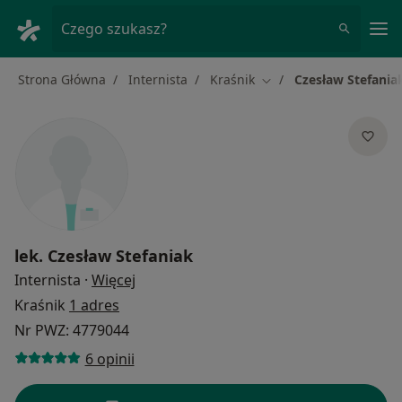
Me
Czego szukasz?
Strona Główna
Internista
Kraśnik
Czesław Stefania
Zmień miasto
lek.
Czesław Stefaniak
O specjalizacjach
Internista
·
Więcej
Kraśnik
1 adres
Nr PWZ: 4779044
6 opinii