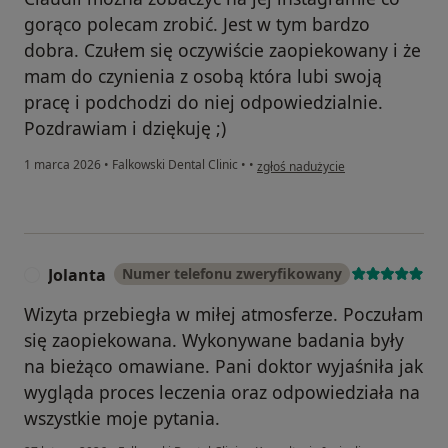
gorąco polecam zrobić. Jest w tym bardzo
dobra. Czułem się oczywiście zaopiekowany i że
mam do czynienia z osobą która lubi swoją
pracę i podchodzi do niej odpowiedzialnie.
Pozdrawiam i dziękuję ;)
w opinii użytkownika Patryk
1 marca 2026
•
Falkowski Dental Clinic
•
•
zgłoś nadużycie
Jolanta
Numer telefonu zweryfikowany
J
Wizyta przebiegła w miłej atmosferze. Poczułam
się zaopiekowana. Wykonywane badania były
na bieżąco omawiane. Pani doktor wyjaśniła jak
wygląda proces leczenia oraz odpowiedziała na
wszystkie moje pytania.