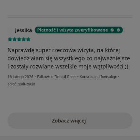
Jessika
Płatność i wizyta zweryfikowane
J
Naprawdę super rzeczowa wizyta, na której
dowiedziałam się wszystkiego co najważniejsze
i zostały rozwiane wszelkie moje wątpliwości ;)
16 lutego 2026
•
Falkowski Dental Clinic
•
Konsultacja Invisalign
•
w opinii użytkownika Jessika
zgłoś nadużycie
Zobacz więcej
opinie powyżej