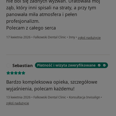
nie boi się żadnych wyzwań. Uratowała mój
ząb, który inni spisali na straty, a przy tym
panowała miła atmosfera i pełen
profesjonalizm.
Polecam z całego serca
w opinii użytkownika Klaud
17 kwietnia 2026
•
Falkowski Dental Clinic
•
Inny
•
zgłoś nadużycie
Sebastian
Płatność i wizyta zweryfikowane
S
Bardzo kompleksowa opieka, szczegółowe
wyjaśnienia, polecam każdemu!
13 kwietnia 2026
•
Falkowski Dental Clinic
•
Konsultacja Invisalign
•
w opinii użytkownika Sebastian
zgłoś nadużycie