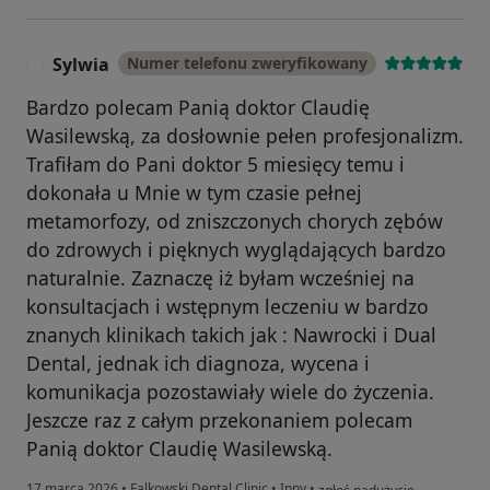
Sylwia
Numer telefonu zweryfikowany
S
Bardzo polecam Panią doktor Claudię
Wasilewską, za dosłownie pełen profesjonalizm.
Trafiłam do Pani doktor 5 miesięcy temu i
dokonała u Mnie w tym czasie pełnej
metamorfozy, od zniszczonych chorych zębów
do zdrowych i pięknych wyglądających bardzo
naturalnie. Zaznaczę iż byłam wcześniej na
konsultacjach i wstępnym leczeniu w bardzo
znanych klinikach takich jak : Nawrocki i Dual
Dental, jednak ich diagnoza, wycena i
komunikacja pozostawiały wiele do życzenia.
Jeszcze raz z całym przekonaniem polecam
Panią doktor Claudię Wasilewską.
w opinii użytkownika Sylwia
17 marca 2026
•
Falkowski Dental Clinic
•
Inny
•