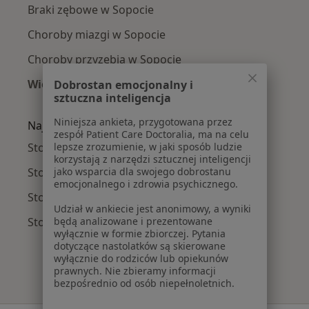
Braki zębowe w Sopocie
Choroby miazgi w Sopocie
Choroby przyzębia w Sopocie
Więcej (15)
Dobrostan emocjonalny i
sztuczna inteligencja
Więcej w kategorii: Najczęście leczone chorob
Niniejsza ankieta, przygotowana przez
Najpopularniejsze ubezpieczenia
zespół Patient Care Doctoralia, ma na celu
Stomatolodzy z Signal Iduna w Sopocie
lepsze zrozumienie, w jaki sposób ludzie
korzystają z narzędzi sztucznej inteligencji
Stomatolodzy z POLMED w Sopocie
jako wsparcia dla swojego dobrostanu
emocjonalnego i zdrowia psychicznego.
Stomatolodzy z TU Zdrowie w Sopocie
Udział w ankiecie jest anonimowy, a wyniki
Stomatolodzy z Medicover w Sopocie
będą analizowane i prezentowane
wyłącznie w formie zbiorczej. Pytania
dotyczące nastolatków są skierowane
wyłącznie do rodziców lub opiekunów
prawnych. Nie zbieramy informacji
bezpośrednio od osób niepełnoletnich.