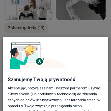
Zobacz galerię (13)
Płatność online akceptowana
Oszczędź swój czas przed wizytą.
Pokaż więcej
o doświadczeniu
Szanujemy Twoją prywatność
Akceptując, pozwalasz nam i naszym partnerom używać
Usługi i ceny
plików cookie (lub podobnych technologii) do zbierania
Konsultacja Invisalign
danych do celów statystycznych i dostarczania treści w
Umów wizytę
200 zł
Szczegóły
oparciu o Twoje zwyczaje przeglądania stron