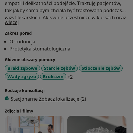
empatii i delikatności podejście. Traktuję pacjentów,
tak jakby sama bym chciała być traktowana podczas
wizyt lekarskich. Aktywnie uczestniczę w kursach oraz
O mnie
więcej
konferencjach stomatologicznych, aby stale podnosić
kwalifikacje zawodowe.
Zakres porad
Ortodoncja
Protetyka stomatologiczna
Główne obszary pomocy
Braki zębowe
Starcie zębów
Stłoczenie zębów
a11y_sr_more_diseases
Wady zgryzu
Bruksizm
+2
Rodzaje konsultacji
Stacjonarne
Zobacz lokalizacje (2)
Zdjęcia i filmy