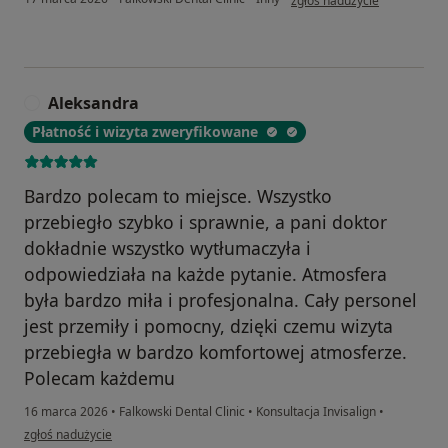
zgłoś nadużycie
Aleksandra
A
Płatność i wizyta zweryfikowane
Bardzo polecam to miejsce. Wszystko
przebiegło szybko i sprawnie, a pani doktor
dokładnie wszystko wytłumaczyła i
odpowiedziała na każde pytanie. Atmosfera
była bardzo miła i profesjonalna. Cały personel
jest przemiły i pomocny, dzięki czemu wizyta
przebiegła w bardzo komfortowej atmosferze.
Polecam każdemu
16 marca 2026
•
Falkowski Dental Clinic
•
Konsultacja Invisalign
•
w opinii użytkownika Aleksandra
zgłoś nadużycie