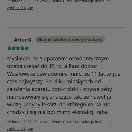
27 lutego 2026
•
Falkowski Dental Clinic
•
Konsultacja Invisalign
•
w opinii użytkownika Jolanta
zgłoś nadużycie
Artur G.
Numer telefonu zweryfikowany
A
Myślałem, że z aparatem ortodontycznym
trzeba czekać do 15 r.ż, a Pani doktor
Wasilewska uświadomiła mnie, że 11 lat to juz
czas najwyższy. Po kilku miesiącach od
założenia aparatu zgryz córki i krzywe zęby
naprostowały się znacząco tak, że nawet ja
widzę. Jedyny lekarz, do którego córka lubi
chodzic i się nie boi mimo ekstrakcji zęba
26 lutego 2026
•
Falkowski Dental Clinic
•
Konsultacja Invisalign
•
w opinii użytkownika Artur G.
zgłoś nadużycie