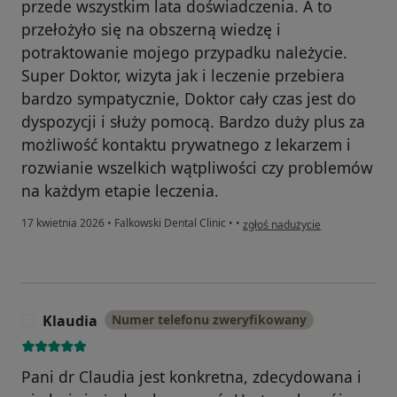
przede wszystkim lata doświadczenia. A to
przełożyło się na obszerną wiedzę i
potraktowanie mojego przypadku należycie.
Super Doktor, wizyta jak i leczenie przebiera
bardzo sympatycznie, Doktor cały czas jest do
dyspozycji i służy pomocą. Bardzo duży plus za
możliwość kontaktu prywatnego z lekarzem i
rozwianie wszelkich wątpliwości czy problemów
na każdym etapie leczenia.
w opinii użytkownika Julia
17 kwietnia 2026
•
Falkowski Dental Clinic
•
•
zgłoś nadużycie
Klaudia
Numer telefonu zweryfikowany
K
Pani dr Claudia jest konkretna, zdecydowana i