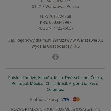
ul. Kolejowa 5/7
01-217 Warszawa, Polska
NIP: ⁠7010224868
KRS: ⁠0000347997
REGON: ⁠142276657
Sąd Rejonowy dla m.st. Warszawy w Warszawie XII
Wydział Gospodarczy KRS
Facebook
otwiera się w nowej karcie
otwiera się w nowej karcie
otwiera się w nowej karcie
otwiera się w nowej karcie
otwiera się w nowej karci
otwiera się
otwi
Polska
,
Türkiye
,
España
,
Italia
,
Deutschland
,
Česko
,
otwiera się w nowej karcie
otwiera się w nowej karcie
otwiera się w nowej karcie
otwiera się w nowej kar
otwiera się 
otwier
Portugal
,
México
,
Chile
,
Brasil
,
Argentina
,
Perú
,
otwiera się w nowej karc
Colombia
Płatności kartą
ROZPORZĄDZENIE (UE) 2022/2065 (DSA) art. 24: