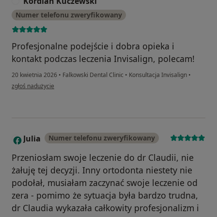
Kordian Kuczewski
K
Numer telefonu zweryfikowany
Profesjonalne podejście i dobra opieka i
kontakt podczas leczenia Invisalign, polecam!
20 kwietnia 2026
•
Falkowski Dental Clinic
•
Konsultacja Invisalign
•
w opinii użytkownika Kordian Kuczewski
zgłoś nadużycie
Julia
Numer telefonu zweryfikowany
J
Przeniosłam swoje leczenie do dr Claudii, nie
żałuję tej decyzji. Inny ortodonta niestety nie
podołał, musiałam zaczynać swoje leczenie od
zera - pomimo że sytuacja była bardzo trudna,
dr Claudia wykazała całkowity profesjonalizm i