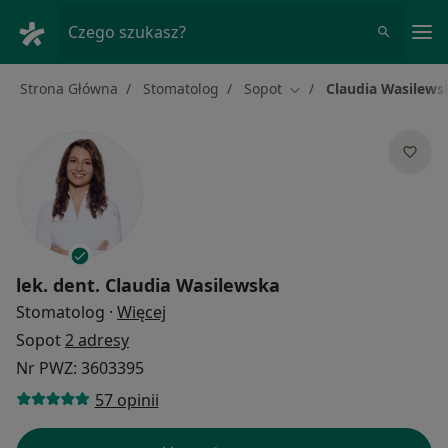
Me
Czego szukasz?
Strona Główna
Stomatolog
Sopot
Claudia Wasilews
Zmień miasto
lek. dent.
Claudia Wasilewska
O specjalizacjach
Stomatolog
·
Więcej
Sopot
2 adresy
Nr PWZ: 3603395
57 opinii