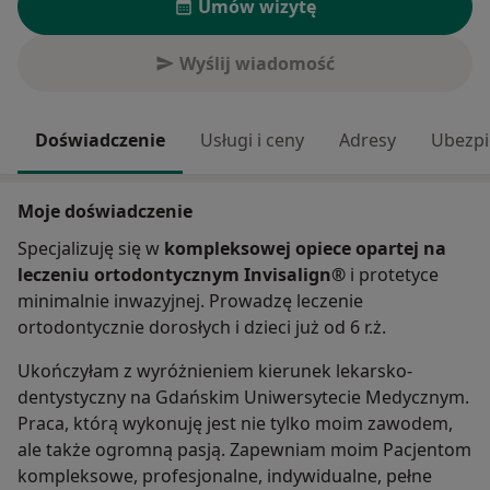
Umów wizytę
Wyślij wiadomość
Doświadczenie
Usługi i ceny
Adresy
Ubezpi
Moje doświadczenie
Specjalizuję się w
kompleksowej opiece opartej na
leczeniu ortodontycznym Invisalign®
i protetyce
minimalnie inwazyjnej. Prowadzę leczenie
ortodontycznie dorosłych i dzieci już od 6 r.ż.
Ukończyłam z wyróżnieniem kierunek lekarsko-
dentystyczny na Gdańskim Uniwersytecie Medycznym.
Praca, którą wykonuję jest nie tylko moim zawodem,
ale także ogromną pasją. Zapewniam moim Pacjentom
kompleksowe, profesjonalne, indywidualne, pełne