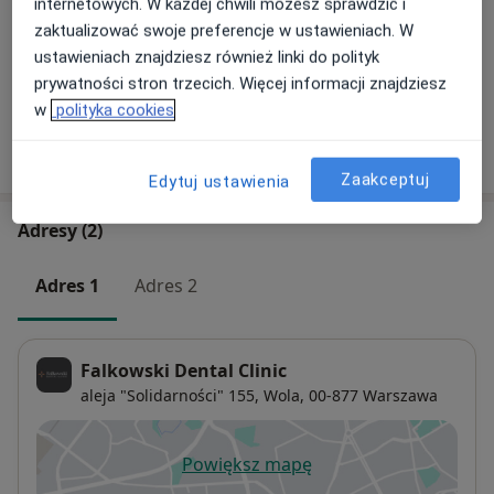
internetowych. W każdej chwili możesz sprawdzić i
zaktualizować swoje preferencje w ustawieniach. W
Konsultacja stomatologiczna
ustawieniach znajdziesz również linki do polityk
200 zł
Szczegóły
prywatności stron trzecich. Więcej informacji znajdziesz
w
polityka cookies
W jaki sposób ustalane są ceny?
Zaakceptuj
Edytuj ustawienia
Adresy (2)
Adres 1
Adres 2
Falkowski Dental Clinic
aleja "Solidarności" 155,
Wola
, 00-877
Warszawa
Powiększ mapę
otwiera się w nowej karcie