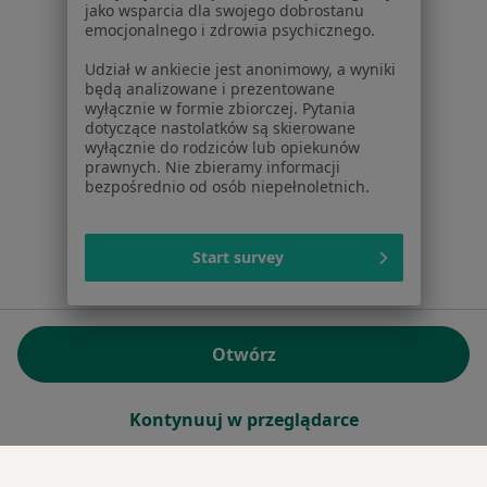
jako wsparcia dla swojego dobrostanu
emocjonalnego i zdrowia psychicznego.
Sąd Rejonowy dla m.st. Warszawy w Warszawie XII
Wydział Gospodarczy KRS
Udział w ankiecie jest anonimowy, a wyniki
będą analizowane i prezentowane
wyłącznie w formie zbiorczej. Pytania
Facebook
otwiera się w nowej karcie
dotyczące nastolatków są skierowane
wyłącznie do rodziców lub opiekunów
prawnych. Nie zbieramy informacji
bezpośrednio od osób niepełnoletnich.
otwiera się w nowej karcie
otwiera się w nowej karcie
otwiera się w nowej karcie
otwiera się w nowej karci
otwiera się
otwi
Polska
,
Türkiye
,
España
,
Italia
,
Deutschland
,
Česko
,
otwiera się w nowej karcie
otwiera się w nowej karcie
otwiera się w nowej karcie
otwiera się w nowej kar
otwiera się 
otwier
Portugal
,
México
,
Chile
,
Brasil
,
Argentina
,
Perú
,
otwiera się w nowej karc
Colombia
Start survey
Płatności kartą
ROZPORZĄDZENIE (UE) 2022/2065 (DSA) art. 24:
Otwórz
15.395.179 użytkowników/miesiąc - Czerwiec 2026
www.znanylekarz.pl © 2026 - Znajdź lekarza i umów
Kontynuuj w przeglądarce
wizytę