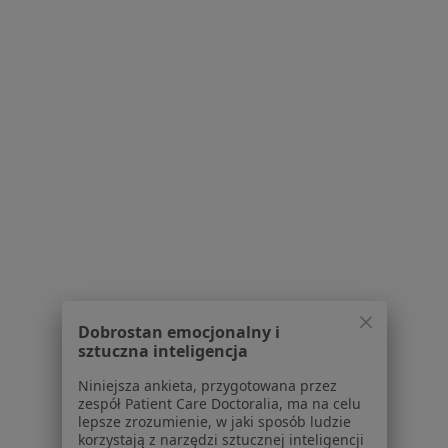
Blog dla pacjentów
Dla profesjonalistów
Cennik
Dla lekarzy
Dla placówek medycznych
Noa Notes
nowość
Baza wiedzy
Centrum Pomocy dla Specjalisty
Kontakt
ZnanyLekarz - Strona główna
ZnanyLekarz Sp. z o.o.
ul. Kolejowa 5/7
Dobrostan emocjonalny i
01-217 Warszawa, Polska
sztuczna inteligencja
Niniejsza ankieta, przygotowana przez
NIP: ⁠7010224868
zespół Patient Care Doctoralia, ma na celu
KRS: ⁠0000347997
lepsze zrozumienie, w jaki sposób ludzie
REGON: ⁠142276657
korzystają z narzędzi sztucznej inteligencji