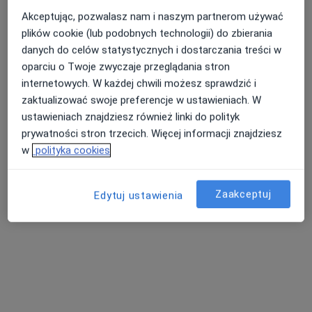
Akceptując, pozwalasz nam i naszym partnerom używać
plików cookie (lub podobnych technologii) do zbierania
danych do celów statystycznych i dostarczania treści w
Nasza średnia ocena na App Store to 4.9 i 4.1 na
Nie znaleźliśmy specjalistów spełniających
oparciu o Twoje zwyczaje przeglądania stron
Google Play Store
podane kryteria
internetowych. W każdej chwili możesz sprawdzić i
zaktualizować swoje preferencje w ustawieniach. W
Rozważ usunięcie niektórych filtrów:
ustawieniach znajdziesz również linki do polityk
Ubezpieczenia
prywatności stron trzecich. Więcej informacji znajdziesz
w
polityka cookies
Zaakceptuj
Edytuj ustawienia
Serwis
Regulamin
Polityka prywatności pacjentów
Polityka prywatności profesjonalistów