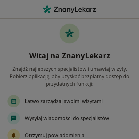
Me
Zaburzenia Miesiączkowania • Kobyłka, mazowieckie
Filtry
• 1
Ubezpieczenie
Map
Zaburzenia miesiączkowania specjaliści w
Witaj na ZnanyLekarz
Kobyłce
Jak działają wyniki wyszukiwania
Znajdź najlepszych specjalistów i umawiaj wizyty.
Pobierz aplikację, aby uzyskać bezpłatny dostęp do
przydatnych funkcji:
Jakiego specjalisty szukasz?
Ginekolog
Ultrasonografista
Alergolog
Łatwo zarządzaj swoimi wizytami
Wysyłaj wiadomości do specjalistów
Otrzymuj powiadomienia