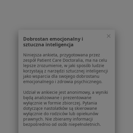
Kontakt
Dla pacjentów
Lekarze
Placówki medyczne
Dobrostan emocjonalny i
Pytania i odpowiedzi
sztuczna inteligencja
Usługi i zabiegi
Choroby
Niniejsza ankieta, przygotowana przez
zespół Patient Care Doctoralia, ma na celu
Pomoc
lepsze zrozumienie, w jaki sposób ludzie
Aplikacje mobilne
korzystają z narzędzi sztucznej inteligencji
Blog dla pacjentów
jako wsparcia dla swojego dobrostanu
emocjonalnego i zdrowia psychicznego.
Dla profesjonalistów
Udział w ankiecie jest anonimowy, a wyniki
będą analizowane i prezentowane
Cennik
wyłącznie w formie zbiorczej. Pytania
Dla lekarzy
dotyczące nastolatków są skierowane
Dla placówek medycznych
wyłącznie do rodziców lub opiekunów
prawnych. Nie zbieramy informacji
Noa Notes
nowość
bezpośrednio od osób niepełnoletnich.
Baza wiedzy