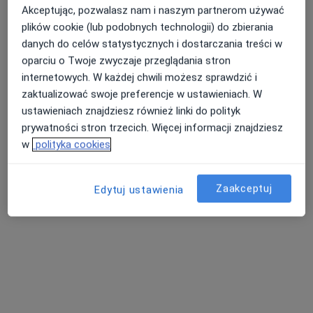
Akceptując, pozwalasz nam i naszym partnerom używać
plików cookie (lub podobnych technologii) do zbierania
danych do celów statystycznych i dostarczania treści w
oparciu o Twoje zwyczaje przeglądania stron
lek. Ija Sanocka
internetowych. W każdej chwili możesz sprawdzić i
·
Więcej
Ginekolog, Ultrasonografista
zaktualizować swoje preferencje w ustawieniach. W
135 opinii
ustawieniach znajdziesz również linki do polityk
prywatności stron trzecich. Więcej informacji znajdziesz
Adres
Online
w
polityka cookies
Leśna 8, Kobyłka
•
Mapa
Gabinet Położniczo-Ginekologiczny Ija Sanocka
Zaakceptuj
Edytuj ustawienia
Konsultacja ginekologiczna
od 200 zł
Specjalista nie oferuje umawiania online pod tym adresem.
Poproś o wizytę