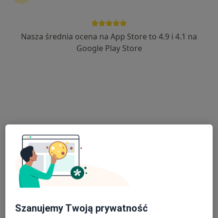
Nasza średnia ocena na App Store to 4.9 i 4.1 na
dr n. med. Rafał Zdun
Google Play Store
·
Więcej
Ginekolog, Perinatolog, Ultrasonografista
232 opinie
Leśna 8, Kobyłka
•
Mapa
Kobyłka Prywatny Gabinet Lekarski Rafał Zdun
Konsultacja ginekologiczna
300 zł
Specjalista nie oferuje umawiania online pod tym adresem.
Poproś o wizytę
Szanujemy Twoją prywatność