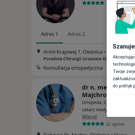
142 opinie
Adres 1
Adres 2
Szanuje
Armii Krajowej 1, Oleśnica
•
Mapa
Akceptując
technologii
Konsultacja ortopedyczna
Twoje zwyc
zaktualizo
do polityk 
dr n. med. Leszek
Majchrowski
Ortopeda, Chirurg dziecię
Lekarz medycyny sportow
Więcej
32 opinie