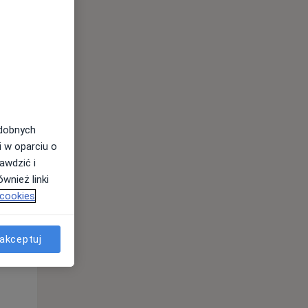
odobnych
i w oparciu o
awdzić i
wnież linki
 cookies
Śr,
Czw,
Pt,
12 Sie
13 Sie
14 Sie
akceptuj