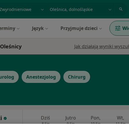
acja, badanie lub nazwisko
miasto lub dzielnica
erminy
Język
Przyjmuje dzieci
Wi
 Oleśnicy
Jak działają wyniki wysz
urolog
Anestezjolog
Chirurg
i
Dziś
Jutro
Pon,
Wt,
8 Sie
9 Sie
10 Sie
11 Sie