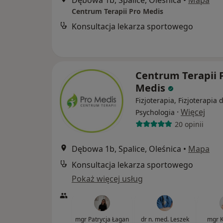
Dębowa 1b, Spalice, Oleśnica
•
Mapa
Centrum Terapii Pro Medis
Konsultacja lekarza sportowego
Centrum Terapii 
Medis
Fizjoterapia, Fizjoterapia 
·
Więcej
Psychologia
20 opinii
Dębowa 1b, Spalice, Oleśnica
•
Mapa
Konsultacja lekarza sportowego
Pokaż więcej usług
mgr Patrycja Łagan
dr n. med. Leszek
mgr K