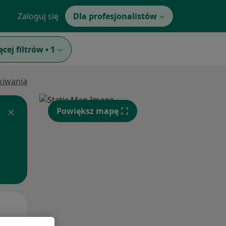
Zaloguj się
Dla profesjonalistów
ęcej filtrów
•
1
ukiwania
Powiększ mapę
Śr,
Czw,
Pt,
12 Sie
13 Sie
14 Sie