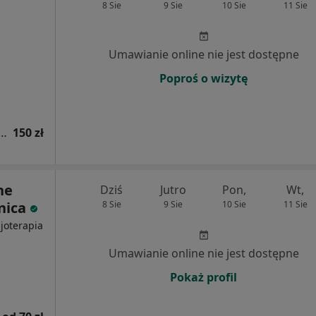
8 Sie
9 Sie
10 Sie
11 Sie
Umawianie online nie jest dostępne
Poproś o wizytę
 fizjoterapeutyczna (pierwsza wizyta)
150 zł
ne
Dziś
Jutro
Pon,
Wt,
snica
8 Sie
9 Sie
10 Sie
11 Sie
zjoterapia
Umawianie online nie jest dostępne
Pokaż profil