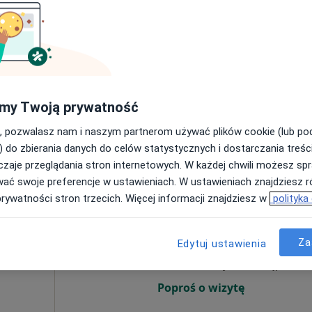
Umawianie online nie jest dostępne
Pokaż numer
my Twoją prywatność
, pozwalasz nam i naszym partnerom używać plików cookie (lub p
Poradnia Chirurgii Urazowo-Ortopedycznej - POWIATOWY ZESPÓŁ SZPITALI
) do zbierania danych do celów statystycznych i dostarczania treśc
300 zł
zaje przeglądania stron internetowych. W każdej chwili możesz spr
wać swoje preferencje w ustawieniach. W ustawieniach znajdziesz ró
prywatności stron trzecich. Więcej informacji znajdziesz w
polityka
Dziś
Jutro
Pon,
Wt,
8 Sie
9 Sie
10 Sie
11 Sie
cy,
Za
Edytuj ustawienia
·
ej
Umawianie online nie jest dostępne
Poproś o wizytę