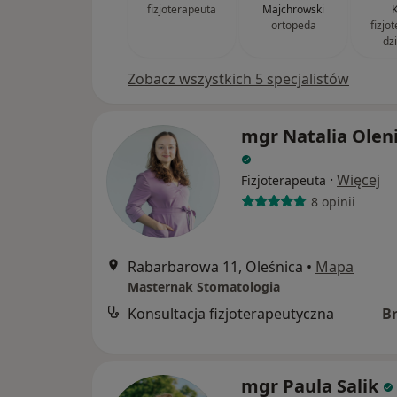
fizjoterapeuta
Majchrowski
K
ortopeda
fizjo
dz
Zobacz wszystkich 5 specjalistów
mgr Natalia Olen
·
Więcej
Fizjoterapeuta
8 opinii
Rabarbarowa 11, Oleśnica
•
Mapa
Masternak Stomatologia
Konsultacja fizjoterapeutyczna
B
mgr Paula Salik