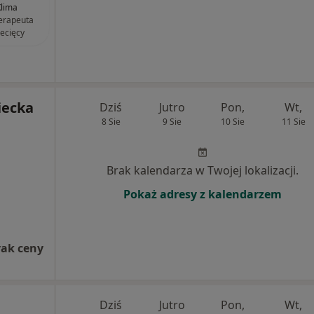
lima
terapeuta
iecięcy
iecka
Dziś
Jutro
Pon,
Wt,
8 Sie
9 Sie
10 Sie
11 Sie
Brak kalendarza w Twojej lokalizacji.
Pokaż adresy z kalendarzem
rak ceny
Dziś
Jutro
Pon,
Wt,