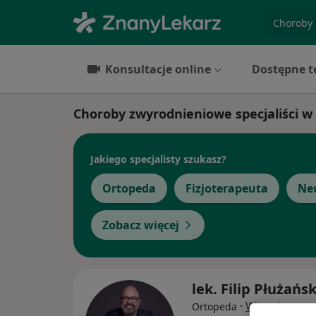
specjaliz
Konsultacje online
Dostępne t
Choroby zwyrodnieniowe specjaliści w
Jakiego specjalisty szukasz?
Ortopeda
Fizjoterapeuta
Ne
Zobacz więcej
lek. Filip Płużańsk
·
Więcej
Ortopeda