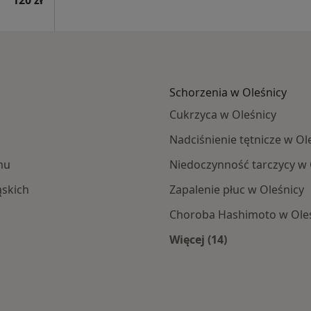
120 zł
Schorzenia w Oleśnicy
Cukrzyca w Oleśnicy
Nadciśnienie tętnicze w Ol
mu
Niedoczynność tarczycy w 
skich
Zapalenie płuc w Oleśnicy
Choroba Hashimoto w Ole
Więcej (14)
icy
Więcej w kategorii: 