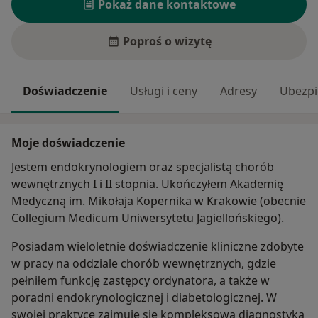
Pokaż dane kontaktowe
Poproś o wizytę
Doświadczenie
Usługi i ceny
Adresy
Ubezpi
Moje doświadczenie
Jestem endokrynologiem oraz specjalistą chorób
wewnętrznych I i II stopnia. Ukończyłem Akademię
Medyczną im. Mikołaja Kopernika w Krakowie (obecnie
Collegium Medicum Uniwersytetu Jagiellońskiego).
Posiadam wieloletnie doświadczenie kliniczne zdobyte
w pracy na oddziale chorób wewnętrznych, gdzie
pełniłem funkcję zastępcy ordynatora, a także w
poradni endokrynologicznej i diabetologicznej. W
swojej praktyce zajmuję się kompleksową diagnostyką