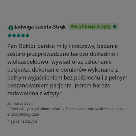
Jadwiga Lasota-Stręk
Weryfikacja wizyty
J
Pan Doktor bardzo miły i rzeczowy, badanie
zostało przeprowadzone bardzo dokładnie i
wieloaspektowo, wywiad oraz osłuchanie
pacjenta, dokonanie pomiarów wykonano z
pełnym wyjaśnieniem bez pośpiechu i z pełnym
poszanowaniem pacjenta. Jestem bardzo
zadowolona z wizyty.”
20 marca 2024
•
Specjalistyczny Gabinet Lekarski Bolesław Komorowski
•
Konsultacja
endokrynologiczna
w opinii użytkownika Jadwiga Lasota-Stręk
•
zgłoś nadużycie