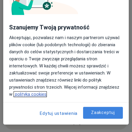
podejściem do pacjenta. Dużą wagę przykładam do
rzetelnej diagnostyki, jasnej komunikacji i
długofalowej kontroli chorób przewlekłych. Regularnie
podnoszę swoje kwalifikacje, uczestnicząc w
Szanujemy Twoją prywatność
szkoleniach i konferencjach naukowych w kraju i za
granicą.
Akceptując, pozwalasz nam i naszym partnerom używać
O mnie
więcej
plików cookie (lub podobnych technologii) do zbierania
danych do celów statystycznych i dostarczania treści w
Zakres porad
oparciu o Twoje zwyczaje przeglądania stron
Endokrynologia
internetowych. W każdej chwili możesz sprawdzić i
Diabetologia
zaktualizować swoje preferencje w ustawieniach. W
Główne obszary pomocy
ustawieniach znajdziesz również linki do polityk
Choroby metaboliczne
Guzy tarczycy
prywatności stron trzecich. Więcej informacji znajdziesz
w
polityka cookies
Nadczynność tarczycy
Zespół Cushinga
a11y_sr_more_diseases
Rak tarczycy
+13
Zaakceptuj
Edytuj ustawienia
Pokaż więcej
o doświadczeniu