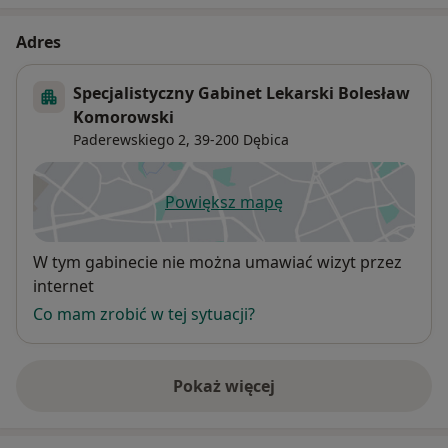
Adres
Specjalistyczny Gabinet Lekarski Bolesław
Komorowski
Paderewskiego 2,
39-200
Dębica
Powiększ mapę
otwiera się w nowej karcie
Dostępność
W tym gabinecie nie można umawiać wizyt przez
internet
Co mam zrobić w tej sytuacji?
Pokaż więcej
o adresie