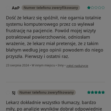
AaP
Numer telefonu zweryfikowany
A
Dość że lekarz się spóźnił, nie ogarnia totalnie
systemu komputerowego przez co wylewał
frustrację na pacjencie. Powód mojej wizyty
potraktował powierzchownie, odniosłam
wrażenie, że lekarz miał pretensje, że z takim
błahym według jego opinii powodem do niego
przyszła. Pierwszy i ostatni raz.
w opinii użytkownika AaP
23 sierpnia 2024
•
W innym miejscu
•
Inny
•
zgłoś nadużycie
SJ
Numer telefonu zweryfikowany
S
Lekarz dokładnie wszystko tłumaczy, bardzo
miły, po analizie wyników dobrał odpowiednie