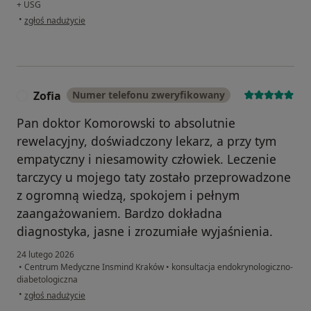
+ USG
w opinii użytkownika Nadia N.
•
zgłoś nadużycie
Zofia
Numer telefonu zweryfikowany
Z
Pan doktor Komorowski to absolutnie
rewelacyjny, doświadczony lekarz, a przy tym
empatyczny i niesamowity człowiek. Leczenie
tarczycy u mojego taty zostało przeprowadzone
z ogromną wiedzą, spokojem i pełnym
zaangażowaniem. Bardzo dokładna
diagnostyka, jasne i zrozumiałe wyjaśnienia.
24 lutego 2026
•
Centrum Medyczne Insmind Kraków
•
konsultacja endokrynologiczno-
diabetologiczna
w opinii użytkownika Zofia
•
zgłoś nadużycie