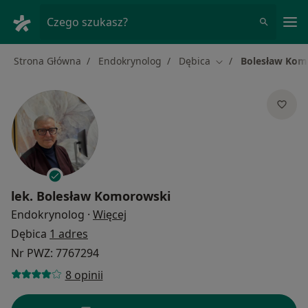
Me
Czego szukasz?
Strona Główna
Endokrynolog
Dębica
Bolesław Kom
Zmień miasto
lek.
Bolesław Komorowski
O specjalizacjach
Endokrynolog
·
Więcej
Dębica
1 adres
Nr PWZ: 7767294
8 opinii