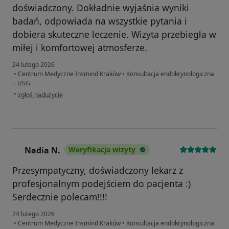
doświadczony. Dokładnie wyjaśnia wyniki
badań, odpowiada na wszystkie pytania i
dobiera skuteczne leczenie. Wizyta przebiegła w
miłej i komfortowej atmosferze.
24 lutego 2026
•
Centrum Medyczne Insmind Kraków
•
Konsultacja endokrynologiczna
+ USG
w opinii użytkownika A.P.
•
zgłoś nadużycie
Nadia N.
Weryfikacja wizyty
N
Przesympatyczny, doświadczony lekarz z
profesjonalnym podejściem do pacjenta :)
Serdecznie polecam!!!!
24 lutego 2026
•
Centrum Medyczne Insmind Kraków
•
Konsultacja endokrynologiczna