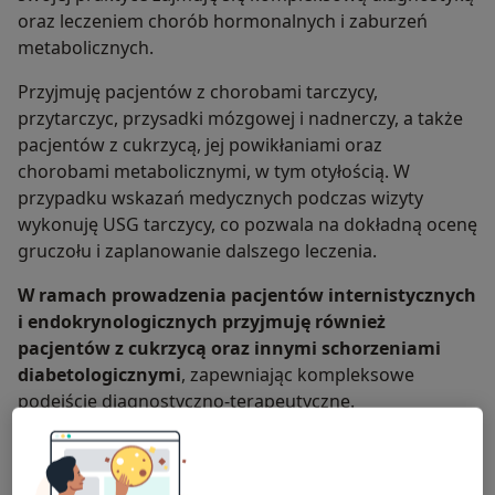
oraz leczeniem chorób hormonalnych i zaburzeń
metabolicznych.
Przyjmuję pacjentów z chorobami tarczycy,
przytarczyc, przysadki mózgowej i nadnerczy, a także
pacjentów z cukrzycą, jej powikłaniami oraz
chorobami metabolicznymi, w tym otyłością. W
przypadku wskazań medycznych podczas wizyty
wykonuję USG tarczycy, co pozwala na dokładną ocenę
gruczołu i zaplanowanie dalszego leczenia.
W ramach prowadzenia pacjentów internistycznych
i endokrynologicznych przyjmuję również
pacjentów z cukrzycą oraz innymi schorzeniami
diabetologicznymi
, zapewniając kompleksowe
podejście diagnostyczno-terapeutyczne.
W pracy kieruję się aktualnymi standardami
medycznymi oraz indywidualnym, empatycznym