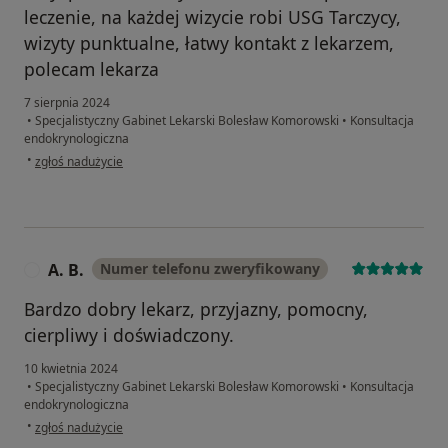
leczenie, na każdej wizycie robi USG Tarczycy,
wizyty punktualne, łatwy kontakt z lekarzem,
polecam lekarza
7 sierpnia 2024
•
Specjalistyczny Gabinet Lekarski Bolesław Komorowski
•
Konsultacja
endokrynologiczna
w opinii użytkownika SJ
•
zgłoś nadużycie
A. B.
Numer telefonu zweryfikowany
A
Bardzo dobry lekarz, przyjazny, pomocny,
cierpliwy i doświadczony.
10 kwietnia 2024
•
Specjalistyczny Gabinet Lekarski Bolesław Komorowski
•
Konsultacja
endokrynologiczna
w opinii użytkownika A. B.
•
zgłoś nadużycie