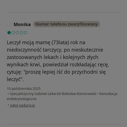
Monika
Numer telefonu zweryfikowany
M
Leczył moją mamę (73lata) rok na
niedoczynność tarczycy, po nieskutecznie
zastosowanych lekach i kolejnych złych
wynikach krwi, powiedział rozkładając ręcę,
cytuję: "proszę lepiej iść do przychodni się
leczyć".
10 października 2025
•
Specjalistyczny Gabinet Lekarski Bolesław Komorowski
•
Konsultacja
endokrynologiczna
w opinii użytkownika Monika
•
zgłoś nadużycie