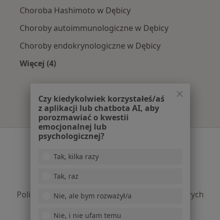
Choroba Hashimoto w Dębicy
Choroby autoimmunologiczne w Dębicy
Choroby endokrynologiczne w Dębicy
Więcej (4)
Więcej w kategorii: Najczęście leczone choroby
Czy kiedykolwiek korzystałeś/aś
z aplikacji lub chatbota AI, aby
porozmawiać o kwestii
emocjonalnej lub
psychologicznej?
Serwis
Tak, kilka razy
Regulamin
Polityka prywatności pacjentów
Tak, raz
Polityka prywatności profesjonalistów
Polityka prywatności dla profesjonalistów, których
Nie, ale bym rozważył/a
dane pozyskaliśmy samodzielnie
Nie, i nie ufam temu
Polityka cookies