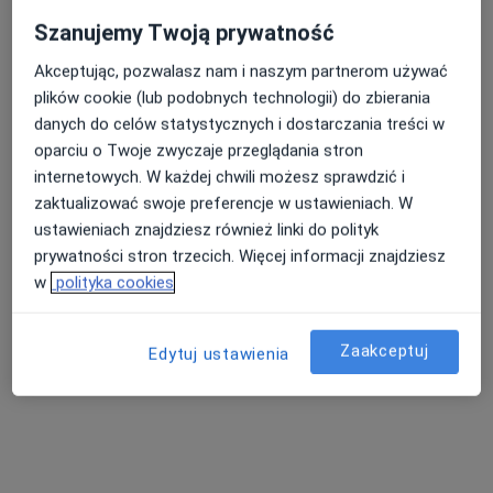
Szanujemy Twoją prywatność
Akceptując, pozwalasz nam i naszym partnerom używać
Nasza średnia ocena na App Store to 4.9 i 4.1 na
plików cookie (lub podobnych technologii) do zbierania
Google Play Store
danych do celów statystycznych i dostarczania treści w
oparciu o Twoje zwyczaje przeglądania stron
internetowych. W każdej chwili możesz sprawdzić i
zaktualizować swoje preferencje w ustawieniach. W
ustawieniach znajdziesz również linki do polityk
prywatności stron trzecich. Więcej informacji znajdziesz
w
polityka cookies
Zaakceptuj
Edytuj ustawienia
Nie znaleźliśmy specjalistów spełniających
podane kryteria
Rozważ usunięcie niektórych filtrów: