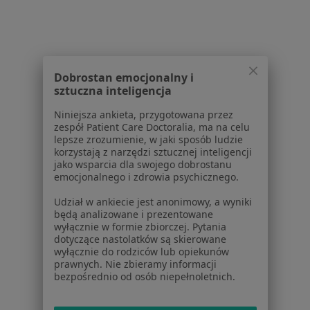
Baza wiedzy
Centrum Pomocy dla Specjalisty
Kontakt
ZnanyLekarz - Strona główna
Dobrostan emocjonalny i
ZnanyLekarz Sp. z o.o.
sztuczna inteligencja
ul. Kolejowa 5/7
Niniejsza ankieta, przygotowana przez
01-217 Warszawa, Polska
zespół Patient Care Doctoralia, ma na celu
lepsze zrozumienie, w jaki sposób ludzie
NIP: ⁠7010224868
korzystają z narzędzi sztucznej inteligencji
KRS: ⁠0000347997
jako wsparcia dla swojego dobrostanu
emocjonalnego i zdrowia psychicznego.
REGON: ⁠142276657
Udział w ankiecie jest anonimowy, a wyniki
Sąd Rejonowy dla m.st. Warszawy w Warszawie XII
będą analizowane i prezentowane
wyłącznie w formie zbiorczej. Pytania
Wydział Gospodarczy KRS
dotyczące nastolatków są skierowane
wyłącznie do rodziców lub opiekunów
Facebook
otwiera się w nowej karcie
prawnych. Nie zbieramy informacji
bezpośrednio od osób niepełnoletnich.