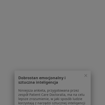
Blog dla pacjentów
Dla profesjonalistów
Cennik
Dla lekarzy
Dla placówek medycznych
Noa Notes
nowość
Baza wiedzy
Centrum Pomocy dla Specjalisty
Kontakt
ZnanyLekarz - Strona główna
ZnanyLekarz Sp. z o.o.
ul. Kolejowa 5/7
Dobrostan emocjonalny i
01-217 Warszawa, Polska
sztuczna inteligencja
Niniejsza ankieta, przygotowana przez
NIP: ⁠7010224868
zespół Patient Care Doctoralia, ma na celu
KRS: ⁠0000347997
lepsze zrozumienie, w jaki sposób ludzie
REGON: ⁠142276657
korzystają z narzędzi sztucznej inteligencji