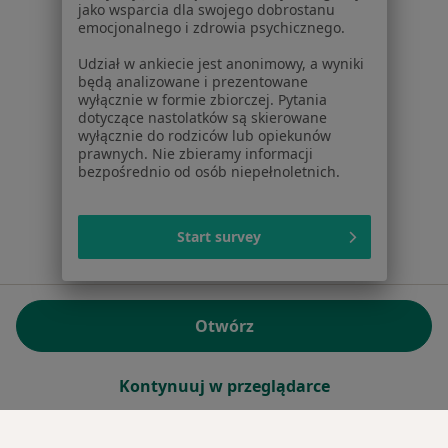
jako wsparcia dla swojego dobrostanu
emocjonalnego i zdrowia psychicznego.
Sąd Rejonowy dla m.st. Warszawy w Warszawie XII
Wydział Gospodarczy KRS
Udział w ankiecie jest anonimowy, a wyniki
będą analizowane i prezentowane
wyłącznie w formie zbiorczej. Pytania
Facebook
otwiera się w nowej karcie
dotyczące nastolatków są skierowane
wyłącznie do rodziców lub opiekunów
prawnych. Nie zbieramy informacji
bezpośrednio od osób niepełnoletnich.
otwiera się w nowej karcie
otwiera się w nowej karcie
otwiera się w nowej karcie
otwiera się w nowej karci
otwiera się
otwi
Polska
,
Türkiye
,
España
,
Italia
,
Deutschland
,
Česko
,
otwiera się w nowej karcie
otwiera się w nowej karcie
otwiera się w nowej karcie
otwiera się w nowej kar
otwiera się 
otwier
Portugal
,
México
,
Chile
,
Brasil
,
Argentina
,
Perú
,
otwiera się w nowej karc
Colombia
Start survey
Płatności kartą
ROZPORZĄDZENIE (UE) 2022/2065 (DSA) art. 24:
Otwórz
15.395.179 użytkowników/miesiąc - Czerwiec 2026
www.znanylekarz.pl © 2026 - Znajdź lekarza i umów
Kontynuuj w przeglądarce
wizytę