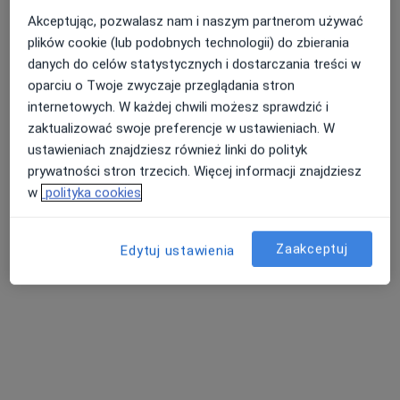
Akceptując, pozwalasz nam i naszym partnerom używać
plików cookie (lub podobnych technologii) do zbierania
danych do celów statystycznych i dostarczania treści w
Nasza średnia ocena na App Store to 4.9 i 4.1 na
Nie znaleźliśmy specjalistów spełniających
oparciu o Twoje zwyczaje przeglądania stron
Google Play Store
podane kryteria
internetowych. W każdej chwili możesz sprawdzić i
zaktualizować swoje preferencje w ustawieniach. W
Rozważ usunięcie niektórych filtrów:
ustawieniach znajdziesz również linki do polityk
Ubezpieczenia
prywatności stron trzecich. Więcej informacji znajdziesz
w
polityka cookies
Zaakceptuj
Edytuj ustawienia
Serwis
Regulamin
Polityka prywatności pacjentów
Polityka prywatności profesjonalistów