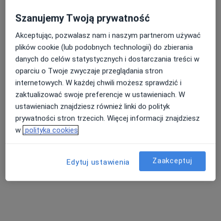
Szanujemy Twoją prywatność
Akceptując, pozwalasz nam i naszym partnerom używać
Nasza średnia ocena na App Store to 4.9 i 4.1 na
plików cookie (lub podobnych technologii) do zbierania
Google Play Store
danych do celów statystycznych i dostarczania treści w
oparciu o Twoje zwyczaje przeglądania stron
internetowych. W każdej chwili możesz sprawdzić i
zaktualizować swoje preferencje w ustawieniach. W
ustawieniach znajdziesz również linki do polityk
prywatności stron trzecich. Więcej informacji znajdziesz
w
polityka cookies
Zaakceptuj
Edytuj ustawienia
Nie znaleźliśmy specjalistów spełniających
podane kryteria