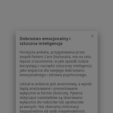
Dla placówek medycznych
Noa Notes
nowość
Baza wiedzy
Centrum Pomocy dla Specjalisty
Kontakt
ZnanyLekarz - Strona główna
Dobrostan emocjonalny i
ZnanyLekarz Sp. z o.o.
sztuczna inteligencja
ul. Kolejowa 5/7
Niniejsza ankieta, przygotowana przez
01-217 Warszawa, Polska
zespół Patient Care Doctoralia, ma na celu
lepsze zrozumienie, w jaki sposób ludzie
NIP: ⁠7010224868
korzystają z narzędzi sztucznej inteligencji
jako wsparcia dla swojego dobrostanu
KRS: ⁠0000347997
emocjonalnego i zdrowia psychicznego.
REGON: ⁠142276657
Udział w ankiecie jest anonimowy, a wyniki
będą analizowane i prezentowane
Sąd Rejonowy dla m.st. Warszawy w Warszawie XII
wyłącznie w formie zbiorczej. Pytania
Wydział Gospodarczy KRS
dotyczące nastolatków są skierowane
wyłącznie do rodziców lub opiekunów
Facebook
otwiera się w nowej karcie
prawnych. Nie zbieramy informacji
bezpośrednio od osób niepełnoletnich.