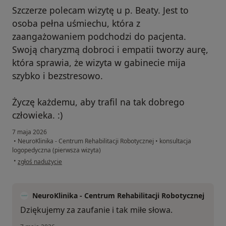
Szczerze polecam wizytę u p. Beaty. Jest to
osoba pełna uśmiechu, która z
zaangażowaniem podchodzi do pacjenta.
Swoją charyzmą dobroci i empatii tworzy aurę,
która sprawia, że wizyta w gabinecie mija
szybko i bezstresowo.
Życzę każdemu, aby trafil na tak dobrego
człowieka. :)
7 maja 2026
•
NeuroKlinika - Centrum Rehabilitacji Robotycznej
•
konsultacja
logopedyczna (pierwsza wizyta)
w opinii użytkownika Aleksander
•
zgłoś nadużycie
NeuroKlinika - Centrum Rehabilitacji Robotycznej
Dziękujemy za zaufanie i tak miłe słowa.