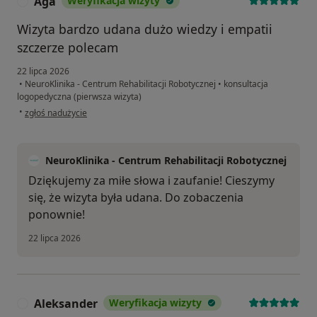
Aga
Weryfikacja wizyty
A
Wizyta bardzo udana dużo wiedzy i empatii
szczerze polecam
22 lipca 2026
•
NeuroKlinika - Centrum Rehabilitacji Robotycznej
•
konsultacja
logopedyczna (pierwsza wizyta)
w opinii użytkownika Aga
•
zgłoś nadużycie
NeuroKlinika - Centrum Rehabilitacji Robotycznej
Dziękujemy za miłe słowa i zaufanie! Cieszymy
się, że wizyta była udana. Do zobaczenia
ponownie!
22 lipca 2026
Aleksander
Weryfikacja wizyty
A