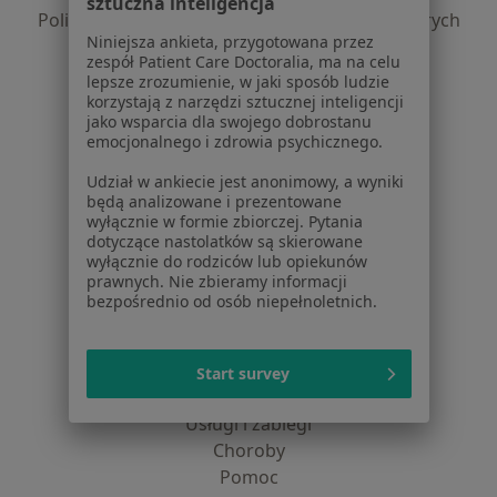
sztuczna inteligencja
Polityka prywatności dla profesjonalistów, których
Niniejsza ankieta, przygotowana przez
dane pozyskaliśmy samodzielnie
zespół Patient Care Doctoralia, ma na celu
Polityka cookies
lepsze zrozumienie, w jaki sposób ludzie
Jak działają wyniki wyszukiwania
korzystają z narzędzi sztucznej inteligencji
jako wsparcia dla swojego dobrostanu
Dostępność
emocjonalnego i zdrowia psychicznego.
O nas
Praca
Rekrutujemy!
Udział w ankiecie jest anonimowy, a wyniki
będą analizowane i prezentowane
Partnerzy
wyłącznie w formie zbiorczej. Pytania
Centrum prasowe
dotyczące nastolatków są skierowane
Kontakt
wyłącznie do rodziców lub opiekunów
prawnych. Nie zbieramy informacji
Dla pacjentów
bezpośrednio od osób niepełnoletnich.
Lekarze
Placówki medyczne
Start survey
Pytania i odpowiedzi
Usługi i zabiegi
Choroby
Pomoc