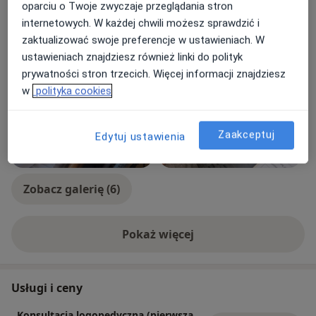
oparciu o Twoje zwyczaje przeglądania stron
Rodzaje konsultacji
internetowych. W każdej chwili możesz sprawdzić i
Stacjonarne
Zobacz lokalizacje (1)
zaktualizować swoje preferencje w ustawieniach. W
ustawieniach znajdziesz również linki do polityk
Zdjęcia i filmy
prywatności stron trzecich. Więcej informacji znajdziesz
w
polityka cookies
Zaakceptuj
Edytuj ustawienia
Zobacz galerię (6)
Pokaż więcej
o doświadczeniu
Usługi i ceny
Konsultacja logopedyczna (pierwsza