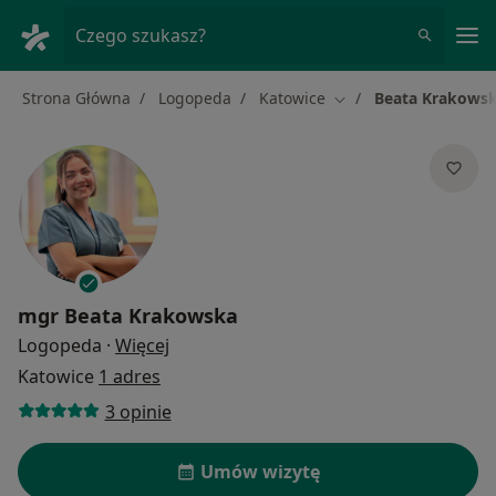
Me
Czego szukasz?
Strona Główna
Logopeda
Katowice
Beata Krakows
Zmień miasto
mgr
Beata Krakowska
O specjalizacjach
Logopeda
·
Więcej
Katowice
1 adres
3 opinie
Umów wizytę