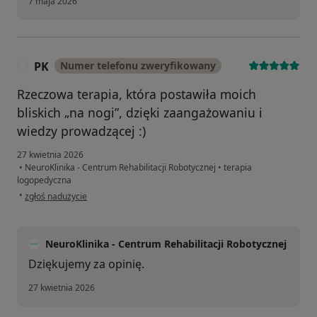
7 maja 2026
PK
Numer telefonu zweryfikowany
P
Rzeczowa terapia, która postawiła moich
bliskich „na nogi”, dzięki zaangażowaniu i
wiedzy prowadzącej :)
27 kwietnia 2026
•
NeuroKlinika - Centrum Rehabilitacji Robotycznej
•
terapia
logopedyczna
w opinii użytkownika PK
•
zgłoś nadużycie
NeuroKlinika - Centrum Rehabilitacji Robotycznej
Dziękujemy za opinię.
27 kwietnia 2026