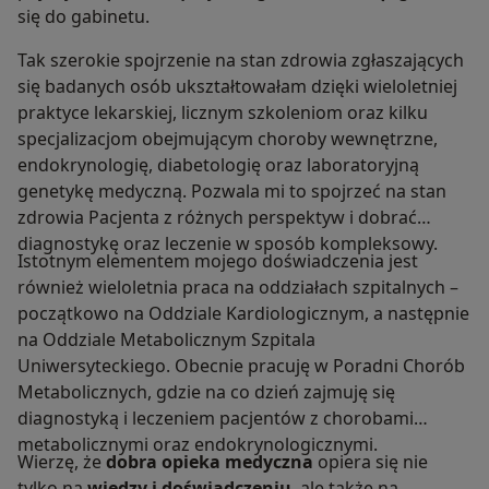
się do gabinetu.
Tak szerokie spojrzenie na stan zdrowia zgłaszających
się badanych osób ukształtowałam dzięki wieloletniej
praktyce lekarskiej, licznym szkoleniom oraz kilku
specjalizacjom obejmującym choroby wewnętrzne,
endokrynologię, diabetologię oraz laboratoryjną
genetykę medyczną. Pozwala mi to spojrzeć na stan
zdrowia Pacjenta z różnych perspektyw i dobrać
diagnostykę oraz leczenie w sposób kompleksowy.
Istotnym elementem mojego doświadczenia jest
również wieloletnia praca na oddziałach szpitalnych –
początkowo na Oddziale Kardiologicznym, a następnie
na Oddziale Metabolicznym Szpitala
Uniwersyteckiego. Obecnie pracuję w Poradni Chorób
Metabolicznych, gdzie na co dzień zajmuję się
diagnostyką i leczeniem pacjentów z chorobami
metabolicznymi oraz endokrynologicznymi.
Wierzę, że
dobra opieka medyczna
opiera się nie
tylko na
wiedzy i doświadczeniu
, ale także na