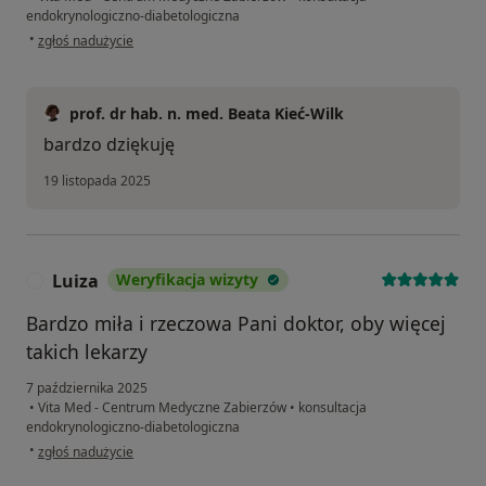
endokrynologiczno-diabetologiczna
w opinii użytkownika P.U.
•
zgłoś nadużycie
prof. dr hab. n. med. Beata Kieć-Wilk
bardzo dziękuję
19 listopada 2025
Luiza
Weryfikacja wizyty
L
Bardzo miła i rzeczowa Pani doktor, oby więcej
takich lekarzy
7 października 2025
•
Vita Med - Centrum Medyczne Zabierzów
•
konsultacja
endokrynologiczno-diabetologiczna
w opinii użytkownika Luiza
•
zgłoś nadużycie