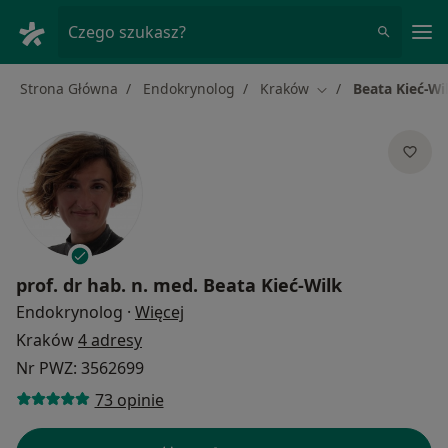
Me
Czego szukasz?
Strona Główna
Endokrynolog
Kraków
Beata Kieć-Wi
Zmień miasto
prof. dr hab. n. med.
Beata Kieć-Wilk
O specjalizacjach
Endokrynolog
·
Więcej
Kraków
4 adresy
Nr PWZ: 3562699
73 opinie