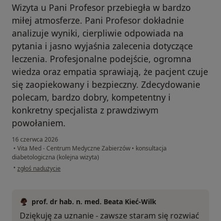
Wizyta u Pani Profesor przebiegła w bardzo
miłej atmosferze. Pani Profesor dokładnie
analizuje wyniki, cierpliwie odpowiada na
pytania i jasno wyjaśnia zalecenia dotyczące
leczenia. Profesjonalne podejście, ogromna
wiedza oraz empatia sprawiają, że pacjent czuje
się zaopiekowany i bezpieczny. Zdecydowanie
polecam, bardzo dobry, kompetentny i
konkretny specjalista z prawdziwym
powołaniem.
16 czerwca 2026
•
Vita Med - Centrum Medyczne Zabierzów
•
konsultacja
diabetologiczna (kolejna wizyta)
w opinii użytkownika Anna R.
•
zgłoś nadużycie
prof. dr hab. n. med. Beata Kieć-Wilk
Dziękuję za uznanie - zawsze staram się rozwiać