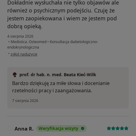
Dokładnie wysłuchała nie tylko objawów ale
również o psychicznym podejściu. Czuję że
jestem zaopiekowana i wiem ze jestem pod
dobrą opieką.
4 sierpnia 2026
•
Medistica. Osteomed
•
Konsultacja diabetologiczno-
endokrynologiczna
w opinii użytkownika Magda
•
zgłoś nadużycie
prof. dr hab. n. med. Beata Kieć-Wilk
Bardzo dziękuję za miłe słowa i docenianie
rzetelności pracy i zaangażowania.
7 sierpnia 2026
Anna R.
Weryfikacja wizyty
A