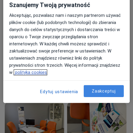
Zakres porad
Szanujemy Twoją prywatność
Choroby wewnętrzne
Akceptując, pozwalasz nam i naszym partnerom używać
Endokrynologia
plików cookie (lub podobnych technologii) do zbierania
Diabetologia
danych do celów statystycznych i dostarczania treści w
oparciu o Twoje zwyczaje przeglądania stron
Główne obszary pomocy
internetowych. W każdej chwili możesz sprawdzić i
Otyłość
Choroby metaboliczne
zaktualizować swoje preferencje w ustawieniach. W
Choroba Hashimoto
Choroby tarczycy
ustawieniach znajdziesz również linki do polityk
a11y_sr_more_diseases
Cukrzyca typu 2
+13
prywatności stron trzecich. Więcej informacji znajdziesz
w
polityka cookies
Rodzaje konsultacji
Stacjonarne
Zobacz lokalizacje (4)
Zaakceptuj
Edytuj ustawienia
Zdjęcia i filmy