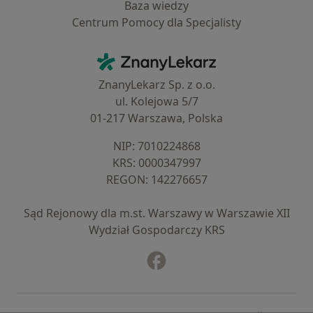
Baza wiedzy
Centrum Pomocy dla Specjalisty
Kontakt
ZnanyLekarz - Strona główna
ZnanyLekarz Sp. z o.o.
ul. Kolejowa 5/7
01-217 Warszawa, Polska
NIP: ⁠7010224868
KRS: ⁠0000347997
REGON: ⁠142276657
Sąd Rejonowy dla m.st. Warszawy w Warszawie XII
Wydział Gospodarczy KRS
Facebook
otwiera się w nowej karcie