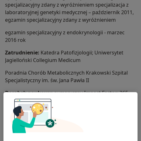
specjalizacyjny zdany z wyróżnieniem specjalizacja z
laboratoryjnej genetyki medycznej – październik 2011,
egzamin specjalizacyjny zdany z wyróżnieniem
egzamin specjalizacyjny z endokrynologii - marzec
2016 rok
Zatrudnienie:
Katedra Patofizjologii; Uniwersytet
Jagielloński Collegium Medicum
Poradnia Chorób Metabolicznych Krakowski Szpital
Specjalistyczny im. św. Jana Pawła II
Dorobek naukowy:
sumaryczny Impact Factor: 265
wartość indeksu H: 26; autorka i współautorka ponad
150 artykułów naukowych z dziedziny genetyki,
diabetologii, wrodzonych wad metabolizmu.
O mnie
więcej