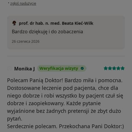
w opinii użytkownika Szymon
•
zgłoś nadużycie
prof. dr hab. n. med. Beata Kieć-Wilk
Bardzo dziękuję i do zobaczenia
26 czerwca 2026
Monika J
Weryfikacja wizyty
M
Polecam Panią Doktor! Bardzo miła i pomocna.
Dostosowane leczenie pod pacjenta, chce dla
niego dobrze i robi wszystko by pacjent czuł się
dobrze i zaopiekowany. Każde pytanie
wyjaśnione bez żadnych pretensji że zbyt dużo
pytań.
Serdecznie polecam. Przekochana Pani Doktor:)