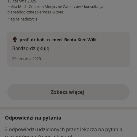
18 czerwca 2025
•
Vita Med - Centrum Medyczne Zabierzów
•
konsultacja
diabetologiczna (pierwsza wizyta)
w opinii użytkownika Anna
•
zgłoś nadużycie
prof. dr hab. n. med. Beata Kieć-Wilk
Bardzo dziękuję
20 czerwca 2025
Zobacz więcej
opinie powyżej
Odpowiedzi na pytania
2 odpowiedzi udzielonych przez lekarza na pytania
pacjentów na ZnanyLekarz.pl