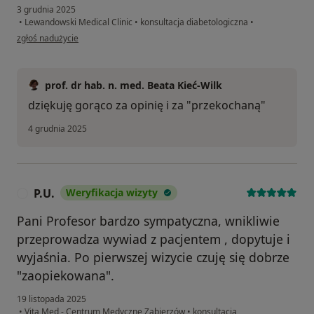
3 grudnia 2025
•
Lewandowski Medical Clinic
•
konsultacja diabetologiczna
•
w opinii użytkownika Monika J
zgłoś nadużycie
prof. dr hab. n. med. Beata Kieć-Wilk
dziękuję gorąco za opinię i za "przekochaną"
4 grudnia 2025
P.U.
Weryfikacja wizyty
P
Pani Profesor bardzo sympatyczna, wnikliwie
przeprowadza wywiad z pacjentem , dopytuje i
wyjaśnia. Po pierwszej wizycie czuję się dobrze
"zaopiekowana".
19 listopada 2025
•
Vita Med - Centrum Medyczne Zabierzów
•
konsultacja