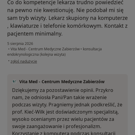
Co do kompetencje lekarza trudno powiedzieć
na pewno nie kwestionuję. Nie podobał mi się
sam tryb wizyty. Lekarz skupiony na komputerze
, klawiaturze i telefonie komórkowym. Kontakt z
pacjentem minimalny.
5 sierpnia 2026
•
Vita Med - Centrum Medyczne Zabierzów
•
konsultacja
endokrynologiczna (kolejna wizyta)
w opinii użytkownika BTW
•
zgłoś nadużycie
Vita Med - Centrum Medyczne Zabierzów
Dziękujemy za pozostawienie opinii. Przykro
nam, że odniosła Pani/Pan takie wrażenie
podczas wizyty. Pragniemy jednak podkreślić, że
prof. Kieć-Wilk jest doświadczonym specjalistą,
wysoko ocenianym przez wielu pacjentów za
swoje zaangażowanie i profesjonalizm.
Korzystanie z komputera podczas konsultacji