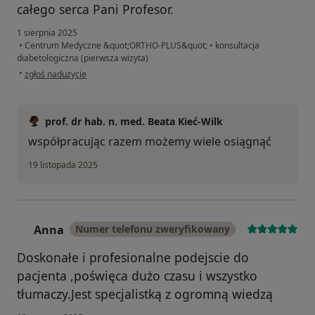
całego serca Pani Profesor.
1 sierpnia 2025
•
Centrum Medyczne &quot;ORTHO-PLUS&quot;
•
konsultacja
diabetologiczna (pierwsza wizyta)
w opinii użytkownika Joanna S
•
zgłoś nadużycie
prof. dr hab. n. med. Beata Kieć-Wilk
współpracując razem możemy wiele osiągnąć
19 listopada 2025
Anna
Numer telefonu zweryfikowany
A
Doskonałe i profesionalne podejscie do
pacjenta ,poświęca dużo czasu i wszystko
tłumaczy.Jest specjalistką z ogromną wiedzą