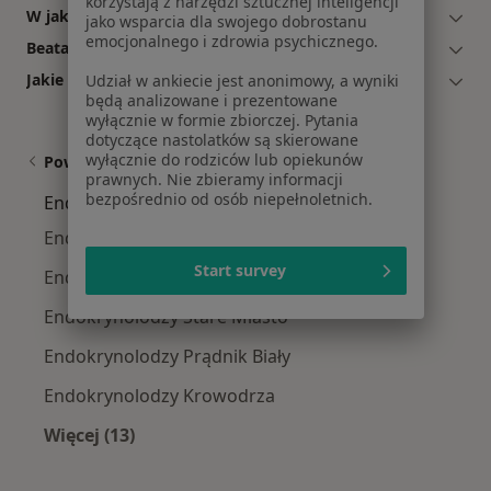
korzystają z narzędzi sztucznej inteligencji
W jakich godzinach przyjmuje Beata Kieć-Wilk?
jako wsparcia dla swojego dobrostanu
emocjonalnego i zdrowia psychicznego.
Beata Kieć-Wilk: co mówią pacjenci?
Jakie ubezpieczenia akceptuje Beata Kieć-Wilk?
Udział w ankiecie jest anonimowy, a wyniki
będą analizowane i prezentowane
wyłącznie w formie zbiorczej. Pytania
dotyczące nastolatków są skierowane
wyłącznie do rodziców lub opiekunów
Powiązane wyszukiwania
prawnych. Nie zbieramy informacji
bezpośrednio od osób niepełnoletnich.
Endokrynolodzy w pobliżu
Endokrynolodzy Grzegórzki
Start survey
Endokrynolodzy Podgórze
Endokrynolodzy Stare Miasto
Endokrynolodzy Prądnik Biały
Endokrynolodzy Krowodrza
Więcej (13)
Więcej w kategorii: Endokrynolodzy w pobliżu