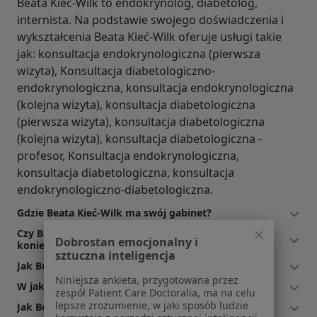
Beata Kieć-Wilk to endokrynolog, diabetolog,
internista. Na podstawie swojego doświadczenia i
wykształcenia Beata Kieć-Wilk oferuje usługi takie
jak: konsultacja endokrynologiczna (pierwsza
wizyta), Konsultacja diabetologiczno-
endokrynologiczna, konsultacja endokrynologiczna
(kolejna wizyta), konsultacja diabetologiczna
(pierwsza wizyta), konsultacja diabetologiczna
(kolejna wizyta), konsultacja diabetologiczna -
profesor, Konsultacja endokrynologiczna,
konsultacja diabetologiczna, konsultacja
endokrynologiczno-diabetologiczna.
Gdzie Beata Kieć-Wilk ma swój gabinet?
Czy Beata Kieć-Wilk przyjmuje online, bez
Dobrostan emocjonalny i
konieczności pojawiania się w placówce?
sztuczna inteligencja
Jak Beata Kieć-Wilk akceptuje płatności po wizycie?
Niniejsza ankieta, przygotowana przez
W jakich językach konsultuje Beata Kieć-Wilk?
zespół Patient Care Doctoralia, ma na celu
lepsze zrozumienie, w jaki sposób ludzie
Jak Beata Kieć-Wilk umawia wizyty?