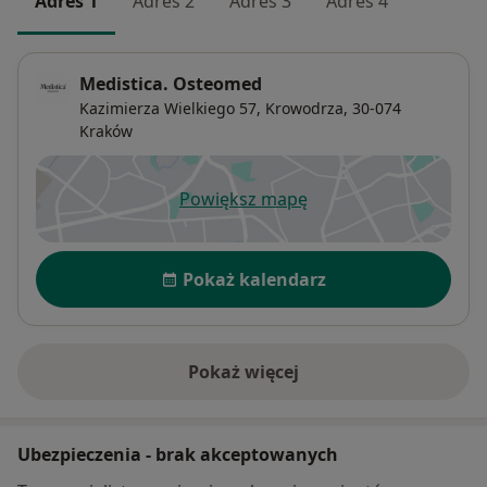
Adres 1
Adres 2
Adres 3
Adres 4
Medistica. Osteomed
Kazimierza Wielkiego 57,
Krowodrza
, 30-074
Kraków
Powiększ mapę
otwiera się w nowej karcie
Dostępność
Pokaż kalendarz
Pokaż więcej
o adresie
Ubezpieczenia - brak akceptowanych