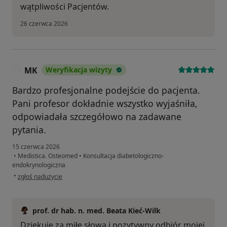
wątpliwości Pacjentów.
26 czerwca 2026
MK
Weryfikacja wizyty
M
Bardzo profesjonalne podejście do pacjenta.
Pani profesor dokładnie wszystko wyjaśniła,
odpowiadała szczegółowo na zadawane
pytania.
15 czerwca 2026
•
Medistica. Osteomed
•
Konsultacja diabetologiczno-
endokrynologiczna
w opinii użytkownika MK
•
zgłoś nadużycie
prof. dr hab. n. med. Beata Kieć-Wilk
Dziękuję za miłe słowa i pozytywny odbiór mojej