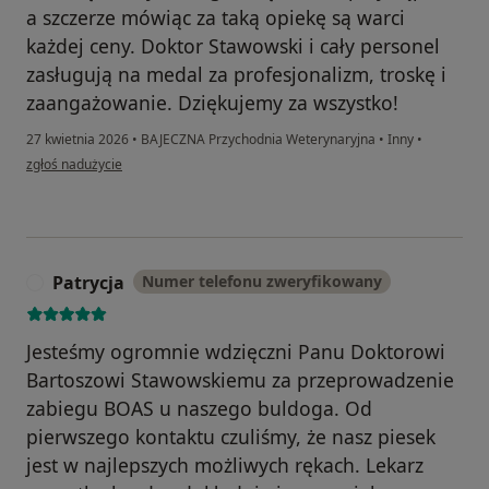
a szczerze mówiąc za taką opiekę są warci
każdej ceny. Doktor Stawowski i cały personel
zasługują na medal za profesjonalizm, troskę i
zaangażowanie. Dziękujemy za wszystko!
27 kwietnia 2026
•
BAJECZNA Przychodnia Weterynaryjna
•
Inny
•
w opinii użytkownika Ania
zgłoś nadużycie
Patrycja
Numer telefonu zweryfikowany
P
Jesteśmy ogromnie wdzięczni Panu Doktorowi
Bartoszowi Stawowskiemu za przeprowadzenie
zabiegu BOAS u naszego buldoga. Od
pierwszego kontaktu czuliśmy, że nasz piesek
jest w najlepszych możliwych rękach. Lekarz