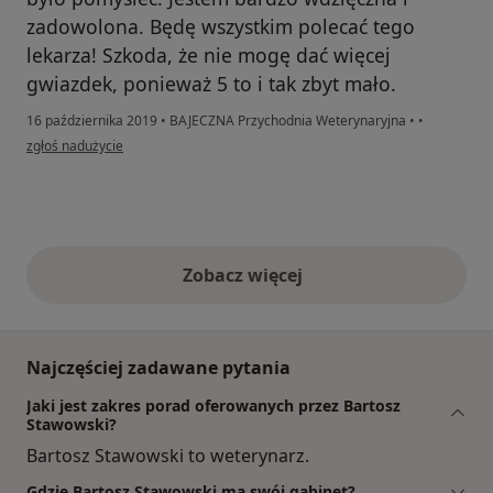
zadowolona. Będę wszystkim polecać tego
lekarza! Szkoda, że nie mogę dać więcej
gwiazdek, ponieważ 5 to i tak zbyt mało.
16 października 2019
•
BAJECZNA Przychodnia Weterynaryjna
•
•
w opinii użytkownika Mariola Jurek
zgłoś nadużycie
Zobacz więcej
opinie powyżej
Najczęściej zadawane pytania
Jaki jest zakres porad oferowanych przez Bartosz
Stawowski?
Bartosz Stawowski to weterynarz.
Gdzie Bartosz Stawowski ma swój gabinet?