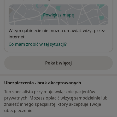
Powiększ mapę
otwiera się w nowej karcie
Dostępność
W tym gabinecie nie można umawiać wizyt przez
internet
Co mam zrobić w tej sytuacji?
Pokaż więcej
o adresie
Ubezpieczenia - brak akceptowanych
Ten specjalista przyjmuje wyłącznie pacjentów
prywatnych. Możesz opłacić wizytę samodzielnie lub
znaleźć innego specjalistę, który akceptuje Twoje
ubezpieczenie.