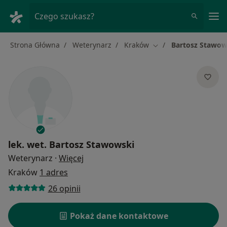
Me
Czego szukasz?
Strona Główna
Weterynarz
Kraków
Bartosz Stawow
Zmień miasto
lek. wet.
Bartosz Stawowski
O specjalizacjach
Weterynarz
·
Więcej
Kraków
1 adres
26 opinii
Pokaż dane kontaktowe