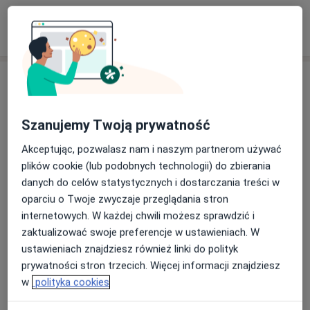
Szukaj specjalistów według ubezpieczenia
Opinie
Dodaj swoją opinię
Szanujemy Twoją prywatność
Akceptując, pozwalasz nam i naszym partnerom używać
plików cookie (lub podobnych technologii) do zbierania
26 opinii
danych do celów statystycznych i dostarczania treści w
oparciu o Twoje zwyczaje przeglądania stron
internetowych. W każdej chwili możesz sprawdzić i
Sprawdzamy wszystkie opinie. Moderujemy
zaktualizować swoje preferencje w ustawieniach. W
je zgodnie z naszymi zasadami, dowiedz się
ustawieniach znajdziesz również linki do polityk
więcej o opiniach i sposobie obliczania
prywatności stron trzecich. Więcej informacji znajdziesz
Dowiedz się więce
gwiazdek na
Dowiedz się więcej
w
polityka cookies