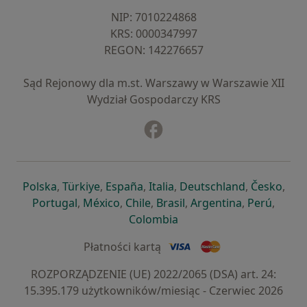
NIP: ⁠7010224868
KRS: ⁠0000347997
REGON: ⁠142276657
Sąd Rejonowy dla m.st. Warszawy w Warszawie XII
Wydział Gospodarczy KRS
Facebook
otwiera się w nowej karcie
otwiera się w nowej karcie
otwiera się w nowej karcie
otwiera się w nowej karcie
otwiera się w nowej karci
otwiera się
otwi
Polska
,
Türkiye
,
España
,
Italia
,
Deutschland
,
Česko
,
otwiera się w nowej karcie
otwiera się w nowej karcie
otwiera się w nowej karcie
otwiera się w nowej kar
otwiera się 
otwier
Portugal
,
México
,
Chile
,
Brasil
,
Argentina
,
Perú
,
otwiera się w nowej karc
Colombia
Płatności kartą
ROZPORZĄDZENIE (UE) 2022/2065 (DSA) art. 24:
15.395.179 użytkowników/miesiąc - Czerwiec 2026