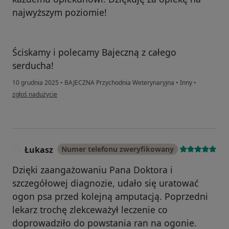
najwyższym poziomie!
Ściskamy i polecamy Bajeczną z całego
serducha!
10 grudnia 2025
•
BAJECZNA Przychodnia Weterynaryjna
•
Inny
•
w opinii użytkownika Patrycja
zgłoś nadużycie
Łukasz
Numer telefonu zweryfikowany
Ł
Dzięki zaangażowaniu Pana Doktora i
szczegółowej diagnozie, udało się uratować
ogon psa przed kolejną amputacją. Poprzedni
lekarz trochę zlekceważył leczenie co
doprowadziło do powstania ran na ogonie.