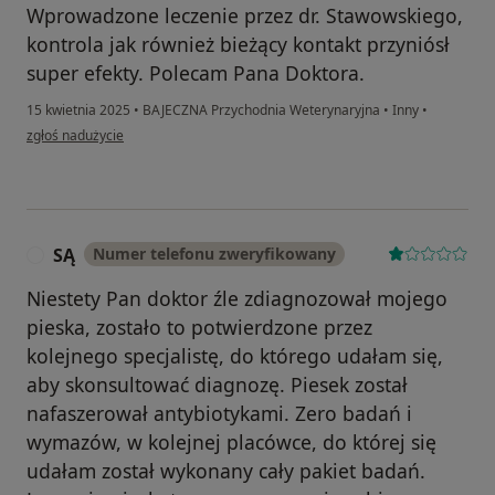
Wprowadzone leczenie przez dr. Stawowskiego,
kontrola jak również bieżący kontakt przyniósł
super efekty. Polecam Pana Doktora.
15 kwietnia 2025
•
BAJECZNA Przychodnia Weterynaryjna
•
Inny
•
w opinii użytkownika Łukasz
zgłoś nadużycie
SĄ
Numer telefonu zweryfikowany
S
Niestety Pan doktor źle zdiagnozował mojego
pieska, zostało to potwierdzone przez
kolejnego specjalistę, do którego udałam się,
aby skonsultować diagnozę. Piesek został
nafaszerował antybiotykami. Zero badań i
wymazów, w kolejnej placówce, do której się
udałam został wykonany cały pakiet badań.