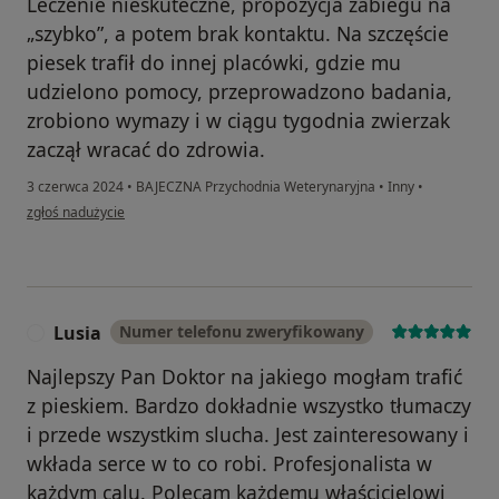
Leczenie nieskuteczne, propozycja zabiegu na
„szybko”, a potem brak kontaktu. Na szczęście
piesek trafił do innej placówki, gdzie mu
udzielono pomocy, przeprowadzono badania,
zrobiono wymazy i w ciągu tygodnia zwierzak
zaczął wracać do zdrowia.
3 czerwca 2024
•
BAJECZNA Przychodnia Weterynaryjna
•
Inny
•
w opinii użytkownika SĄ
zgłoś nadużycie
Lusia
Numer telefonu zweryfikowany
L
Najlepszy Pan Doktor na jakiego mogłam trafić
z pieskiem. Bardzo dokładnie wszystko tłumaczy
i przede wszystkim slucha. Jest zainteresowany i
wkłada serce w to co robi. Profesjonalista w
każdym calu. Polecam każdemu właścicielowi