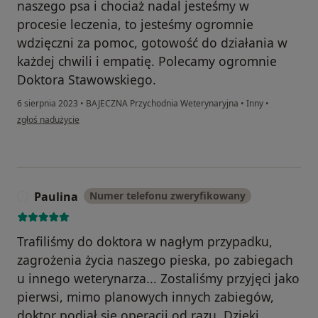
naszego psa i chociaż nadal jesteśmy w
procesie leczenia, to jesteśmy ogromnie
wdzięczni za pomoc, gotowość do działania w
każdej chwili i empatię. Polecamy ogromnie
Doktora Stawowskiego.
6 sierpnia 2023
•
BAJECZNA Przychodnia Weterynaryjna
•
Inny
•
w opinii użytkownika Anna Mikulska
zgłoś nadużycie
Paulina
Numer telefonu zweryfikowany
P
Trafiliśmy do doktora w nagłym przypadku,
zagrożenia życia naszego pieska, po zabiegach
u innego weterynarza... Zostaliśmy przyjęci jako
pierwsi, mimo planowych innych zabiegów,
doktor podjął się operacji od razu. Dzięki