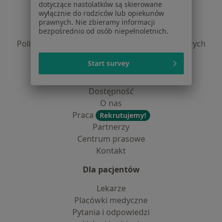
dotyczące nastolatków są skierowane
Regulamin
wyłącznie do rodziców lub opiekunów
Polityka prywatności pacjentów
prawnych. Nie zbieramy informacji
bezpośrednio od osób niepełnoletnich.
Polityka prywatności profesjonalistów
Polityka prywatności dla profesjonalistów, których
dane pozyskaliśmy samodzielnie
Start survey
Polityka cookies
Jak działają wyniki wyszukiwania
Dostępność
O nas
Praca
Rekrutujemy!
Partnerzy
Centrum prasowe
Kontakt
Dla pacjentów
Lekarze
Placówki medyczne
Pytania i odpowiedzi