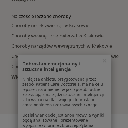
Więcej w kategorii: Weterynarze w pobliżu
Najczęście leczone choroby
Choroby nerek zwierząt w Krakowie
Choroby wewnętrzne zwierząt w Krakowie
Choroby narządów wewnętrznych w Krakowie
Choroby endokrynologiczne zwierząt w Krakowie
Dobrostan emocjonalny i
Choroby zakaźne zwierząt w Krakowie
sztuczna inteligencja
Więcej (15)
Niniejsza ankieta, przygotowana przez
Więcej w kategorii: Najczęście leczone chorob
zespół Patient Care Doctoralia, ma na celu
lepsze zrozumienie, w jaki sposób ludzie
korzystają z narzędzi sztucznej inteligencji
jako wsparcia dla swojego dobrostanu
emocjonalnego i zdrowia psychicznego.
Udział w ankiecie jest anonimowy, a wyniki
będą analizowane i prezentowane
Serwis
wyłącznie w formie zbiorczej. Pytania