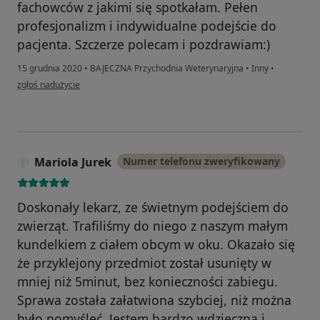
fachowców z jakimi się spotkałam. Pełen
profesjonalizm i indywidualne podejście do
pacjenta. Szczerze polecam i pozdrawiam:)
15 grudnia 2020
•
BAJECZNA Przychodnia Weterynaryjna
•
Inny
•
w opinii użytkownika Izabela Rogoda
zgłoś nadużycie
Mariola Jurek
Numer telefonu zweryfikowany
Doskonały lekarz, ze świetnym podejściem do
zwierząt. Trafiliśmy do niego z naszym małym
kundelkiem z ciałem obcym w oku. Okazało się
że przyklejony przedmiot został usunięty w
mniej niż 5minut, bez konieczności zabiegu.
Sprawa została załatwiona szybciej, niż można
było pomyśleć. Jestem bardzo wdzięczna i