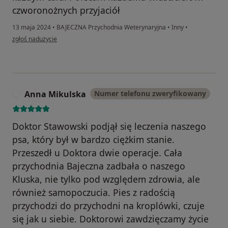
czworonożnych przyjaciół
13 maja 2024
•
BAJECZNA Przychodnia Weterynaryjna
•
Inny
•
w opinii użytkownika Lusia
zgłoś nadużycie
Anna Mikulska
Numer telefonu zweryfikowany
A
Doktor Stawowski podjął się leczenia naszego
psa, który był w bardzo ciężkim stanie.
Przeszedł u Doktora dwie operacje. Cała
przychodnia Bajeczna zadbała o naszego
Kluska, nie tylko pod względem zdrowia, ale
również samopoczucia. Pies z radością
przychodzi do przychodni na kroplówki, czuje
się jak u siebie. Doktorowi zawdzięczamy życie