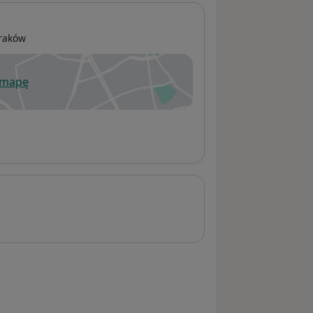
raków
 mapę
wiera się w nowej karcie