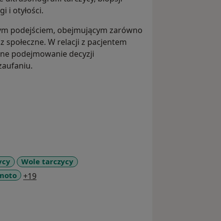
 i otyłości.
cznym podejściem, obejmującym zarówno
z społeczne. W relacji z pacjentem
lne podejmowanie decyzji
zaufaniu.
ycy
Wole tarczycy
a11y_sr_more_diseases
moto
+19