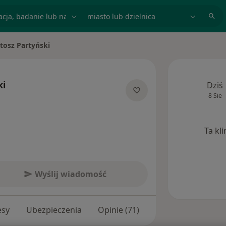
acja, badanie lub nazwisko
miasto lub dzielnica
tosz Partyński
iasto
ki
Dziś
8 Sie
specjalizacjach
Ta kl
Wyślij wiadomość
esy
Ubezpieczenia
Opinie (71)