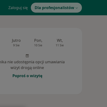
Zaloguj się
Dla profesjonalistów
Jutro
Pon,
Wt,
Śr,
Czw
9 Sie
10 Sie
11 Sie
12 Sie
13 Si
inika nie udostępnia opcji umawiania
wizyt drogą online
Poproś o wizytę