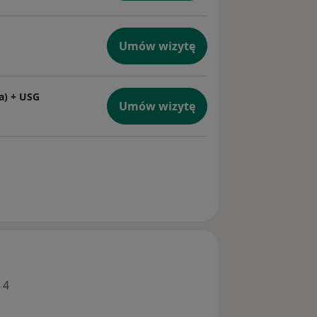
Umów wizytę
a) + USG
Umów wizytę
 4