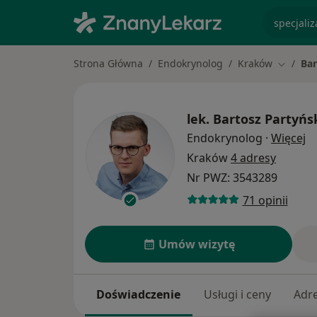
specjaliz
Strona Główna
Endokrynolog
Kraków
Bar
Zmień m
lek.
Bartosz Partyńs
O 
Endokrynolog
·
Więcej
Kraków
4 adresy
Nr PWZ: 3543289
71 opinii
Umów wizytę
Doświadczenie
Usługi i ceny
Adr