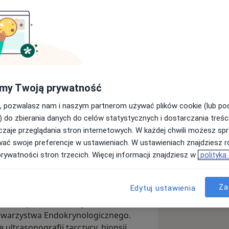
 Collegium Medicum Uniwersytetu
my Twoją prywatność
lom z wyróżnieniem, a w trakcie
ndium Rektora.
, pozwalasz nam i naszym partnerom używać plików cookie (lub p
) do zbierania danych do celów statystycznych i dostarczania treśc
, zdając w 2024 roku Państwowy
zaje przeglądania stron internetowych. W każdej chwili możesz spr
iem w kraju. Na co dzień pracuję jako
wać swoje preferencje w ustawieniach. W ustawieniach znajdziesz ró
rynologii, Endokrynologii
prywatności stron trzecich. Więcej informacji znajdziesz w
polityka
rób Wewnętrznych Szpitala
enie zawodowe zdobywałem również w
ologii Onkologicznej Narodowego
Za
Edytuj ustawienia
cia dla studentów UJ CM. Nieustannie
 w licznych konferencjach i
Towarzystwa Endokrynologicznego.
ultrasonografii tarczycy, biopsji