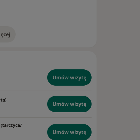
ęcej
doświadczeniu
Umów wizytę
ta)
Umów wizytę
(tarczyca/
Umów wizytę