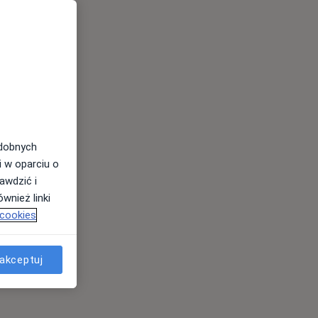
odobnych
i w oparciu o
awdzić i
wnież linki
 cookies
akceptuj