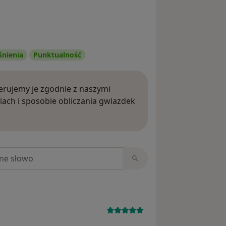
śnienia
Punktualność
rujemy je zgodnie z naszymi
iach i sposobie obliczania gwiazdek
ięcej o opiniach
niach