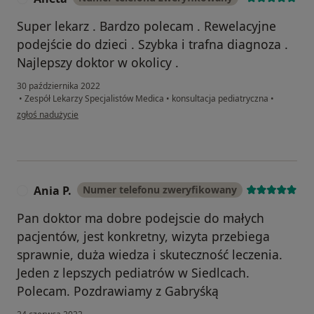
Super lekarz . Bardzo polecam . Rewelacyjne
podejście do dzieci . Szybka i trafna diagnoza .
Najlepszy doktor w okolicy .
30 października 2022
•
Zespół Lekarzy Specjalistów Medica
•
konsultacja pediatryczna
•
w opinii użytkownika Aneta
zgłoś nadużycie
Ania P.
Numer telefonu zweryfikowany
A
Pan doktor ma dobre podejscie do małych
pacjentów, jest konkretny, wizyta przebiega
sprawnie, duża wiedza i skuteczność leczenia.
Jeden z lepszych pediatrów w Siedlcach.
Polecam. Pozdrawiamy z Gabryśką