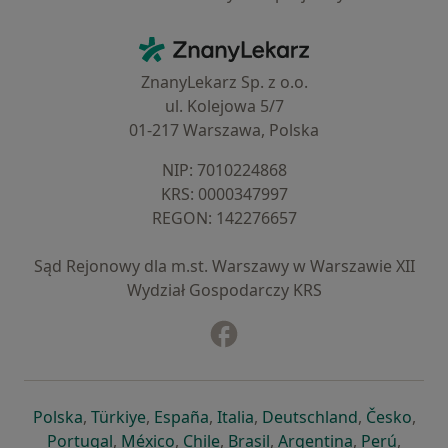
Kontakt
ZnanyLekarz - Strona główna
ZnanyLekarz Sp. z o.o.
ul. Kolejowa 5/7
01-217 Warszawa, Polska
NIP: ⁠7010224868
KRS: ⁠0000347997
REGON: ⁠142276657
Sąd Rejonowy dla m.st. Warszawy w Warszawie XII
Wydział Gospodarczy KRS
Facebook
otwiera się w nowej karcie
otwiera się w nowej karcie
otwiera się w nowej karcie
otwiera się w nowej karcie
otwiera się w nowej karci
otwiera się
otwi
Polska
,
Türkiye
,
España
,
Italia
,
Deutschland
,
Česko
,
otwiera się w nowej karcie
otwiera się w nowej karcie
otwiera się w nowej karcie
otwiera się w nowej kar
otwiera się 
otwier
Portugal
,
México
,
Chile
,
Brasil
,
Argentina
,
Perú
,