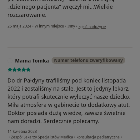
„dzielnego pacjenta” wręczył mi…Wielkie
rozczarowanie.
w opinii użytkownika Agnieszka
25 maja 2024
•
W innym miejscu
•
Inny
•
zgłoś nadużycie
Mama Tomka
Numer telefonu zweryfikowany
M
Do dr Pałdyny trafiliśmy pod koniec listopada
2022 i zostaliśmy na stałe. Jest to jedyny lekarz,
który potrafi skutecznie wyleczyć nasze dziecko.
Miła atmosfera w gabinecie to dodatkowy atut.
Doktor posiada dużą wiedzę, zawsze świetnie
nam doradzi. Serdecznie polecamy.
11 kwietnia 2023
•
Zespół Lekarzy Specjalistów Medica
•
konsultacja pediatryczna
•