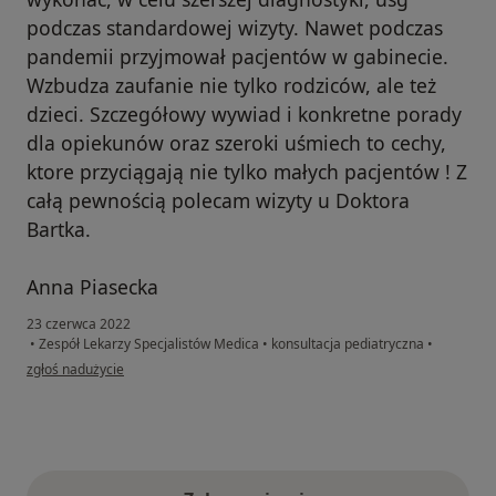
podczas standardowej wizyty. Nawet podczas
pandemii przyjmował pacjentów w gabinecie.
Wzbudza zaufanie nie tylko rodziców, ale też
dzieci. Szczegółowy wywiad i konkretne porady
dla opiekunów oraz szeroki uśmiech to cechy,
ktore przyciągają nie tylko małych pacjentów ! Z
całą pewnością polecam wizyty u Doktora
Bartka.
Anna Piasecka
23 czerwca 2022
•
Zespół Lekarzy Specjalistów Medica
•
konsultacja pediatryczna
•
w opinii użytkownika Anna Piasecka
zgłoś nadużycie