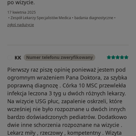
po wizycie.
17 kwietnia 2025
•
Zespół Lekarzy Specjalistów Medica
•
badania diagnostyczne
•
w opinii użytkownika Kamil
zgłoś nadużycie
KK
Numer telefonu zweryfikowany
K
Pierwszy raz piszę opinię ponieważ jestem pod
ogromnym wrażeniem Pana Doktora, za szybka
poprawną diagnozę . Córka 10 MSC przewlekła
infekcja leczona 3 tyg u dwóch różnych lekarzy.
Na wizycie USG płuc, zapalenie oskrzeli, które
wcześniej nie było rozpoznane u dwóch innych
bardzo doświadczonych pediatrów. Dodatkowo
dwie inne schorzenia rozpoznane na wizycie .
Lekarz miły , rzeczowy , kompetentny . Wizyta