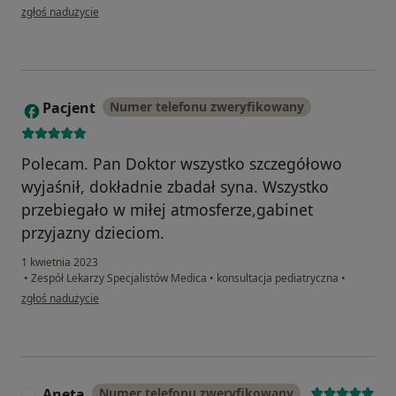
w opinii użytkownika Mama Tomka
zgłoś nadużycie
Pacjent
Numer telefonu zweryfikowany
P
Polecam. Pan Doktor wszystko szczegółowo
wyjaśnił, dokładnie zbadał syna. Wszystko
przebiegało w miłej atmosferze,gabinet
przyjazny dzieciom.
1 kwietnia 2023
•
Zespół Lekarzy Specjalistów Medica
•
konsultacja pediatryczna
•
w opinii użytkownika Pacjent
zgłoś nadużycie
Aneta
Numer telefonu zweryfikowany
A