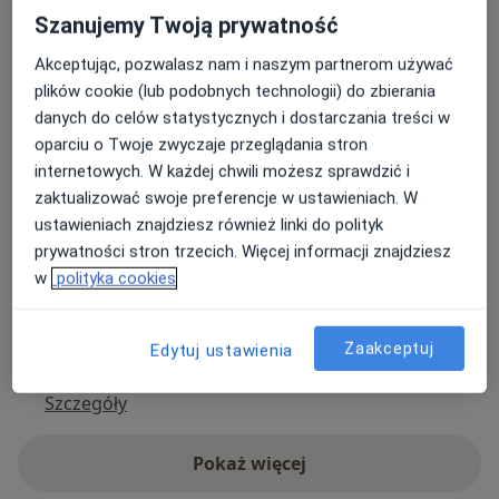
Szanujemy Twoją prywatność
Zespół Lekarzy Specjalistów Medica
Akceptując, pozwalasz nam i naszym partnerom używać
3 Maja 3,
08-110
Siedlce
plików cookie (lub podobnych technologii) do zbierania
danych do celów statystycznych i dostarczania treści w
oparciu o Twoje zwyczaje przeglądania stron
Powiększ mapę
otwiera się w nowej karcie
internetowych. W każdej chwili możesz sprawdzić i
zaktualizować swoje preferencje w ustawieniach. W
Dostępność
W tym gabinecie nie można umawiać wizyt przez
ustawieniach znajdziesz również linki do polityk
internet
prywatności stron trzecich. Więcej informacji znajdziesz
w
polityka cookies
Co mam zrobić w tej sytuacji?
Metody płatności (wizyty prywatne)
Zaakceptuj
Edytuj ustawienia
Ubezpieczenia akceptowane pod tym adresem
Szczegóły
Pokaż więcej
o adresie