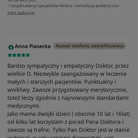
24 czerwca 2022
•
Zespół Lekarzy Specjalistów Medica
•
konsultacja pediatryczna
•
w opinii użytkownika Ania P.
zgłoś nadużycie
Anna Piasecka
Numer telefonu zweryfikowany
A
Bardzo sympatyczny i empatyczny Doktor, przez
wielkie D. Niezwykle zaangażowany w leczenie
małych i starszych pacjentów. Punktualny i
wnikliwy. Zawsze przygotowany merytorycznie,
toteż leczy zgodnie z najnowszymi standardami
medycznymi.
Jako mama dwójki dzieci ( obecnie 10 lat i 16lat)
od kilku lat korzystam z porad Pana Doktora i
zawsze są trafne. Tylko Pan Doktor jest w stanie
wykonać, w celu szerszej diagnostyki, usg