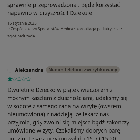
sprawnie przeprowadzona . Będę korzystać
napewno w przyszłości! Dziękuję
15 stycznia 2025
•
Zespół Lekarzy Specjalistów Medica
•
konsultacja pediatryczna
•
w opinii użytkownika KK
zgłoś nadużycie
Aleksandra
Numer telefonu zweryfikowany
A
Dwuletnie Dziecko w piątek wieczorem z
mocnym kaszlem z dusznościami, udaliśmy się
w sobotę z samego rana na wizytę (owszem
nieumówiona) z nadzieją, że lekarz nas
przyjmie, gdy zwolni się miejsce bądź zakończy
umówione wizyty. Czekaliśmy dobrych parę
godzin. Lekarz przyjmował do 15. O 15:20