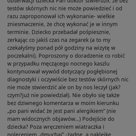
obserwacji dziecka Pan doktor stwierdził, że bez
testów skórnych nic nie może powiedzieć i od
razu zaproponował ich wykonanie- wielkie
zniesmaczenie, że chcę wykonać je w innym
terminie. Dziecko przebadał pośpiesznie,
zerkając co jakiś czas na zegarek (a to my
czekałyśmy ponad pół godziny na wizytę w
poczekalni). Poproszony o doradzenie co robić
w przypadku męczącego nocnego kaszlu
kontynuował wywód dotyczący pogłębionej
diagnostyki i oczywiście bez testów skórnych nic
nie może stwierdzić ale on by nos leczył (jak?
czym?już nie powiedział). Nie obyło się także
bez dziwnego komentarza w moim kierunku
„po pani widać że jest pani alergikiem” (nie
mam widocznych objawów…) Podejście do
dziecka? Poza wręczeniem wiatraczka i
poleceniem „dmuchaj” -żadne, a naklejkę