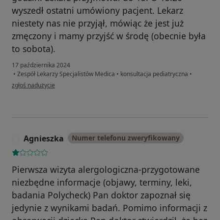
wyszedł ostatni umówiony pacjent. Lekarz
niestety nas nie przyjął, mówiąc że jest już
zmęczony i mamy przyjść w środę (obecnie była
to sobota).
17 października 2024
•
Zespół Lekarzy Specjalistów Medica
•
konsultacja pediatryczna
•
w opinii użytkownika Aleksandra
zgłoś nadużycie
Agnieszka
Numer telefonu zweryfikowany
A
Pierwsza wizyta alergologiczna-przygotowane
niezbędne informacje (objawy, terminy, leki,
badania Polycheck) Pan doktor zapoznał się
jedynie z wynikami badań. Pomimo informacji z