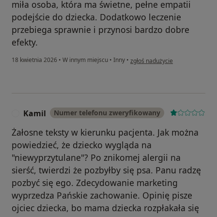
miła osoba, która ma świetne, pełne empatii
podejście do dziecka. Dodatkowo leczenie
przebiega sprawnie i przynosi bardzo dobre
efekty.
w opinii użytkownika Mama Filip
18 kwietnia 2026
•
W innym miejscu
•
Inny
•
zgłoś nadużycie
Kamil
Numer telefonu zweryfikowany
K
Żałosne teksty w kierunku pacjenta. Jak można
powiedzieć, że dziecko wygląda na
"niewyprzytulane"? Po znikomej alergii na
sierść, twierdzi że pozbyłby się psa. Panu radzę
pozbyć się ego. Zdecydowanie marketing
wyprzedza Pańskie zachowanie. Opinię pisze
ojciec dziecka, bo mama dziecka rozpłakała się