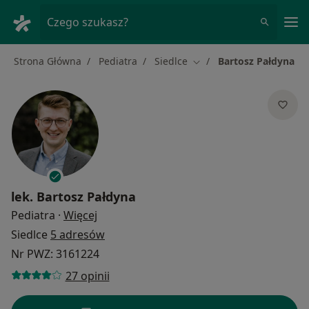
Me
Czego szukasz?
Strona Główna
Pediatra
Siedlce
Bartosz Pałdyna
Zmień miasto
lek.
Bartosz Pałdyna
O specjalizacjach
Pediatra
·
Więcej
Siedlce
5 adresów
Nr PWZ: 3161224
27 opinii