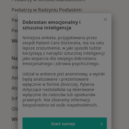
Pediatrzy w Radzyniu Podlaskim
Pediatrzy w Sokołowie Podlaskim
Dobrostan emocjonalny i
sztuczna inteligencja
Pediatrzy w Łosicach
Niniejsza ankieta, przygotowana przez
Więcej (9)
zespół Patient Care Doctoralia, ma na celu
Więcej w kategorii: W pobliżu Siedlec
lepsze zrozumienie, w jaki sposób ludzie
korzystają z narzędzi sztucznej inteligencji
Najczęście leczone choroby
jako wsparcia dla swojego dobrostanu
emocjonalnego i zdrowia psychicznego.
Alergia w Siedlcach
Udział w ankiecie jest anonimowy, a wyniki
Astma oskrzelowa w Siedlcach
będą analizowane i prezentowane
wyłącznie w formie zbiorczej. Pytania
Atopowe zapalenie skóry w Siedlcach
dotyczące nastolatków są skierowane
wyłącznie do rodziców lub opiekunów
Infekcje dróg oddechowych w Siedlcach
prawnych. Nie zbieramy informacji
bezpośrednio od osób niepełnoletnich.
Obrzęk alergiczny w Siedlcach
Więcej (15)
Start survey
Więcej w kategorii: Najczęście leczone chorob