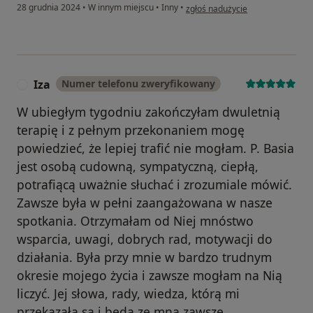
w opinii użytkownika Zuzanna
28 grudnia 2024
•
W innym miejscu
•
Inny
•
zgłoś nadużycie
Iza
Numer telefonu zweryfikowany
I
W ubiegłym tygodniu zakończyłam dwuletnią
terapię i z pełnym przekonaniem mogę
powiedzieć, że lepiej trafić nie mogłam. P. Basia
jest osobą cudowną, sympatyczną, ciepłą,
potrafiącą uważnie słuchać i zrozumiale mówić.
Zawsze była w pełni zaangażowana w nasze
spotkania. Otrzymałam od Niej mnóstwo
wsparcia, uwagi, dobrych rad, motywacji do
działania. Była przy mnie w bardzo trudnym
okresie mojego życia i zawsze mogłam na Nią
liczyć. Jej słowa, rady, wiedza, którą mi
przekazała są i będą ze mną zawsze.