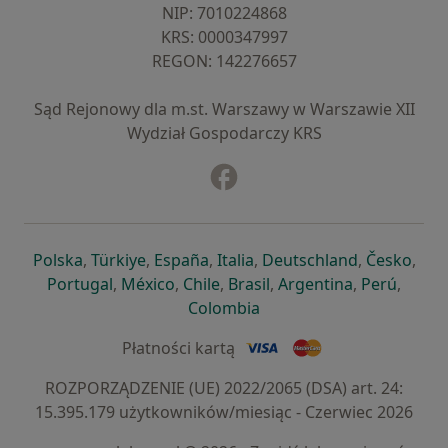
NIP: ⁠7010224868
KRS: ⁠0000347997
REGON: ⁠142276657
Sąd Rejonowy dla m.st. Warszawy w Warszawie XII
Wydział Gospodarczy KRS
Facebook
otwiera się w nowej karcie
otwiera się w nowej karcie
otwiera się w nowej karcie
otwiera się w nowej karcie
otwiera się w nowej karci
otwiera się
otwi
Polska
,
Türkiye
,
España
,
Italia
,
Deutschland
,
Česko
,
otwiera się w nowej karcie
otwiera się w nowej karcie
otwiera się w nowej karcie
otwiera się w nowej kar
otwiera się 
otwier
Portugal
,
México
,
Chile
,
Brasil
,
Argentina
,
Perú
,
otwiera się w nowej karc
Colombia
Płatności kartą
ROZPORZĄDZENIE (UE) 2022/2065 (DSA) art. 24:
15.395.179 użytkowników/miesiąc - Czerwiec 2026