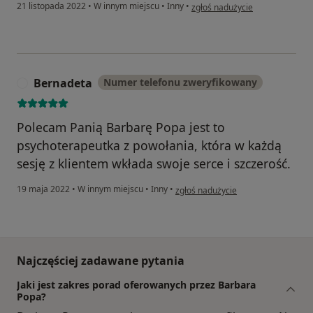
w opinii użytkownika Magda
21 listopada 2022
•
W innym miejscu
•
Inny
•
zgłoś nadużycie
Bernadeta
Numer telefonu zweryfikowany
B
Polecam Panią Barbarę Popa jest to
psychoterapeutka z powołania, która w każdą
sesję z klientem wkłada swoje serce i szczerość.
w opinii użytkownika Bernadeta
19 maja 2022
•
W innym miejscu
•
Inny
•
zgłoś nadużycie
Najczęściej zadawane pytania
Jaki jest zakres porad oferowanych przez Barbara
Popa?