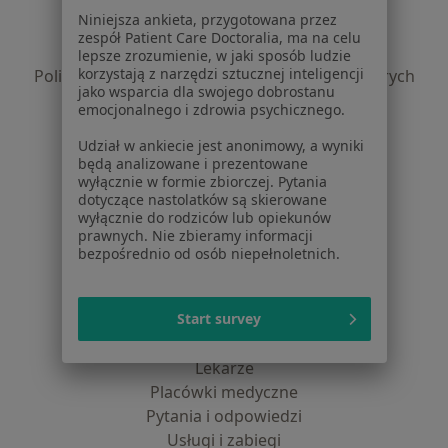
Regulamin
Niniejsza ankieta, przygotowana przez
Polityka prywatności pacjentów
zespół Patient Care Doctoralia, ma na celu
Polityka prywatności profesjonalistów
lepsze zrozumienie, w jaki sposób ludzie
korzystają z narzędzi sztucznej inteligencji
Polityka prywatności dla profesjonalistów, których
jako wsparcia dla swojego dobrostanu
dane pozyskaliśmy samodzielnie
emocjonalnego i zdrowia psychicznego.
Polityka cookies
Udział w ankiecie jest anonimowy, a wyniki
Jak działają wyniki wyszukiwania
będą analizowane i prezentowane
Dostępność
wyłącznie w formie zbiorczej. Pytania
O nas
dotyczące nastolatków są skierowane
wyłącznie do rodziców lub opiekunów
Praca
Rekrutujemy!
prawnych. Nie zbieramy informacji
Partnerzy
bezpośrednio od osób niepełnoletnich.
Centrum prasowe
Kontakt
Start survey
Dla pacjentów
Lekarze
Placówki medyczne
Pytania i odpowiedzi
Usługi i zabiegi