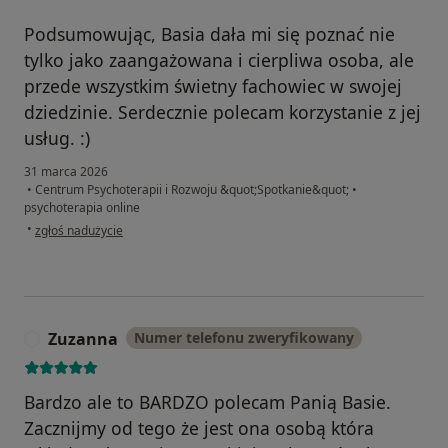
Podsumowując, Basia dała mi się poznać nie
tylko jako zaangażowana i cierpliwa osoba, ale
przede wszystkim świetny fachowiec w swojej
dziedzinie. Serdecznie polecam korzystanie z jej
usług. :)
31 marca 2026
•
Centrum Psychoterapii i Rozwoju &quot;Spotkanie&quot;
•
psychoterapia online
w opinii użytkownika Dominika
•
zgłoś nadużycie
Zuzanna
Numer telefonu zweryfikowany
Z
Bardzo ale to BARDZO polecam Panią Basie.
Zacznijmy od tego że jest ona osobą która