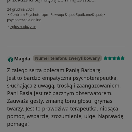
24 grudnia 2024
•
Centrum Psychoterapii i Rozwoju &quot;Spotkanie&quot;
•
psychoterapia online
w opinii użytkownika Iza
•
zgłoś nadużycie
Magda
Numer telefonu zweryfikowany
M
Z całego serca polecam Panią Barbarę.
Jest to bardzo empatyczna psychoterapeutka,
słuchająca z uwagą, troską i zaangażowaniem.
Pani Basia jest też bacznym obserwatorem.
Zauważa gesty, zmianę tonu głosu, grymas
twarzy. Jest to prawdziwa terapeutka, niosąca
pomoc, wsparcie, zrozumienie, ulgę. Naprawdę
pomaga!