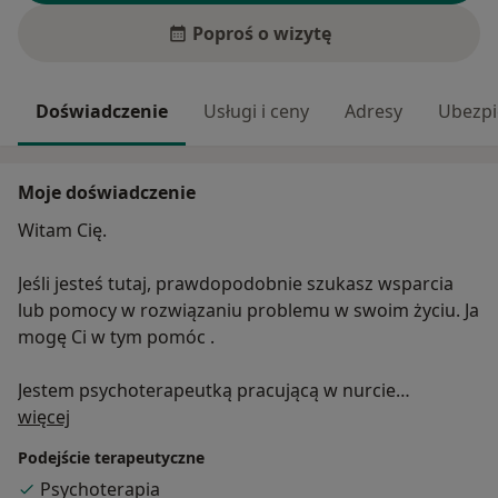
Poproś o wizytę
Doświadczenie
Usługi i ceny
Adresy
Ubezpi
Moje doświadczenie
Witam Cię.
Jeśli jesteś tutaj, prawdopodobnie szukasz wsparcia
lub pomocy w rozwiązaniu problemu w swoim życiu. Ja
mogę Ci w tym pomóc .
Jestem psychoterapeutką pracującą w nurcie
O mnie
psychoterapii Gestalt – nurcie nastawionym na
więcej
kontakt, poszerzanie świadomości i leczenie w relacji
Podejście terapeutyczne
równoległej między Klientem i terapeutą. Jestem też
Psychoterapia
pedagogiem i biologiem rozwoju człowieka. Szkolenie