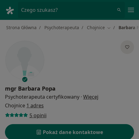
Me
Czego szukasz?
Strona Główna
Psychoterapeuta
Chojnice
Barbara 
Zmień miasto
mgr
Barbara Popa
O specjalizacjach
Psychoterapeuta certyfikowany
·
Więcej
Chojnice
1 adres
5 opinii
Pokaż dane kontaktowe