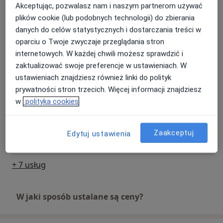
komfort życia.
Akceptując, pozwalasz nam i naszym partnerom używać
Konsultacja psychoterapeutyczna (pierwsza wizyta)
plików cookie (lub podobnych technologii) do zbierania
Od 200 zł
Szczegóły
Pracuję zgodnie z zasadami Kodeksu Etycznego
danych do celów statystycznych i dostarczania treści w
Europejskiego Stowarzyszenia Terapii Gestalt. Moją
oparciu o Twoje zwyczaje przeglądania stron
Psychoterapia indywidualna
pracę poddaję stałej superwizji. Poszerzam i
internetowych. W każdej chwili możesz sprawdzić i
Od 200 zł
Szczegóły
aktualizuję swoją wiedzę i doświadczenie podczas
zaktualizować swoje preferencje w ustawieniach. W
kursów i warsztatów.
ustawieniach znajdziesz również linki do polityk
Psychoterapia online
prywatności stron trzecich. Więcej informacji znajdziesz
Gwarantuję bezpieczną atmosferę i dyskrecję.
Od 200 zł
Szczegóły
w
polityka cookies
Sesje psychoterapii odbywają się w moim gabinecie w
Konsultacja online
Zaakceptuj
Edytuj ustawienia
Poznaniu i Chojnicach lub w formie psychoterapii
200 zł
Szczegóły
online, która cieszy się coraz większą popularnością
wśród moich Klientów.
+ 7 usług
W jaki sposób ustalane są ceny?