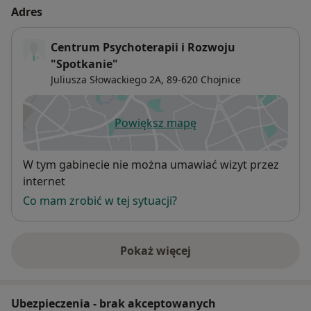
Adres
Centrum Psychoterapii i Rozwoju
"Spotkanie"
Juliusza Słowackiego 2A,
89-620
Chojnice
Powiększ mapę
otwiera się w nowej karcie
Dostępność
W tym gabinecie nie można umawiać wizyt przez
internet
Co mam zrobić w tej sytuacji?
Pokaż więcej
o adresie
Ubezpieczenia - brak akceptowanych