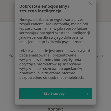
Dobrostan emocjonalny i
sztuczna inteligencja
Niniejsza ankieta, przygotowana przez
zespół Patient Care Doctoralia, ma na celu
Serwis
lepsze zrozumienie, w jaki sposób ludzie
korzystają z narzędzi sztucznej inteligencji
jako wsparcia dla swojego dobrostanu
Regulamin
emocjonalnego i zdrowia psychicznego.
Polityka prywatności pacjentów
Polityka prywatności profesjonalistów
Udział w ankiecie jest anonimowy, a wyniki
będą analizowane i prezentowane
Polityka prywatności dla profesjonalistów, których
wyłącznie w formie zbiorczej. Pytania
dane pozyskaliśmy samodzielnie
dotyczące nastolatków są skierowane
Polityka cookies
wyłącznie do rodziców lub opiekunów
prawnych. Nie zbieramy informacji
Jak działają wyniki wyszukiwania
bezpośrednio od osób niepełnoletnich.
Dostępność
O nas
Praca
Rekrutujemy!
Start survey
Partnerzy
Centrum prasowe
Kontakt