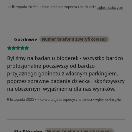
w opinii użytkownika
11 listopada 2025
•
•
konsultacja ortopedyczna dzieci
•
zgłoś nadużycie
Gazdowie
Numer telefonu zweryfikowany
G
Byliśmy na badaniu bioderek - wszystko bardzo
profesjonalne począwszy od bardzo
przyjaznego gabinetu z własnym parkingiem,
poprzez sprawne badanie dziecka i skończywszy
na obszernym wyjaśnieniu dla nas wyników.
w opinii użytkownika 
9 listopada 2025
•
•
konsultacja ortopedyczna dzieci
•
zgłoś nadużycie
Ela-Pińczów
Numer telefonu zweryfikowany
E