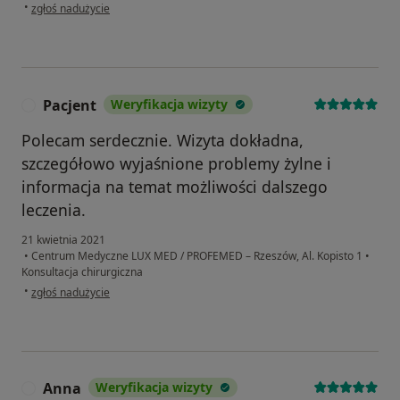
w opinii użytkownika Patrycja Dudzińska
•
zgłoś nadużycie
Pacjent
Weryfikacja wizyty
P
Polecam serdecznie. Wizyta dokładna,
szczegółowo wyjaśnione problemy żylne i
informacja na temat możliwości dalszego
leczenia.
21 kwietnia 2021
•
Centrum Medyczne LUX MED / PROFEMED – Rzeszów, Al. Kopisto 1
•
Konsultacja chirurgiczna
w opinii użytkownika Pacjent
•
zgłoś nadużycie
Anna
Weryfikacja wizyty
A