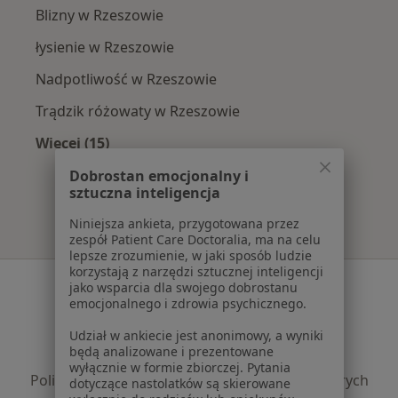
Blizny w Rzeszowie
łysienie w Rzeszowie
Nadpotliwość w Rzeszowie
Trądzik różowaty w Rzeszowie
Więcej (15)
Więcej w kategorii: Najczęście leczone chorob
Dobrostan emocjonalny i
sztuczna inteligencja
Niniejsza ankieta, przygotowana przez
zespół Patient Care Doctoralia, ma na celu
lepsze zrozumienie, w jaki sposób ludzie
korzystają z narzędzi sztucznej inteligencji
Serwis
jako wsparcia dla swojego dobrostanu
emocjonalnego i zdrowia psychicznego.
Regulamin
Udział w ankiecie jest anonimowy, a wyniki
Polityka prywatności pacjentów
będą analizowane i prezentowane
Polityka prywatności profesjonalistów
wyłącznie w formie zbiorczej. Pytania
Polityka prywatności dla profesjonalistów, których
dotyczące nastolatków są skierowane