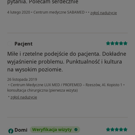
pytania. Polecam serdecznie
w opinii użytkownika Pacje
4 lutego 2020
•
Centrum medyczne SABAMED
•
•
zgłoś nadużycie
Pacjent
P
Miłe i rzetelne podejście do pacjenta. Dokładne
wyjaśnienie problemu. Punktualność i kultura
na wysokim poziomie.
26 listopada 2019
•
Centrum Medyczne LUX MED / PROFEMED – Rzeszów, Al. Kopisto 1
•
konsultacja chirurgiczna (pierwsza wizyta)
w opinii użytkownika Pacjent
•
zgłoś nadużycie
Domi
Weryfikacja wizyty
D