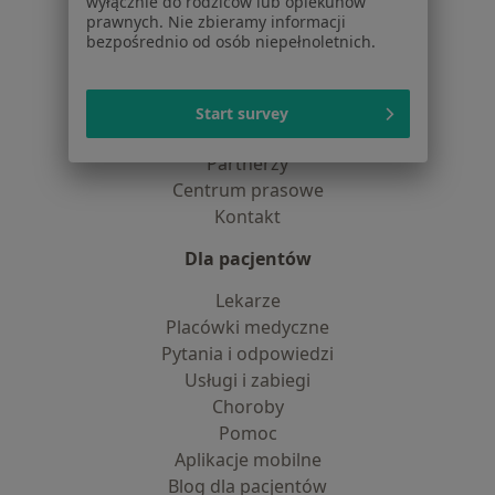
wyłącznie do rodziców lub opiekunów
dane pozyskaliśmy samodzielnie
prawnych. Nie zbieramy informacji
Polityka cookies
bezpośrednio od osób niepełnoletnich.
Jak działają wyniki wyszukiwania
Dostępność
O nas
Start survey
Praca
Rekrutujemy!
Partnerzy
Centrum prasowe
Kontakt
Dla pacjentów
Lekarze
Placówki medyczne
Pytania i odpowiedzi
Usługi i zabiegi
Choroby
Pomoc
Aplikacje mobilne
Blog dla pacjentów