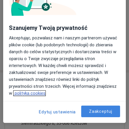
Laseroterapia zmian skórnych
Szczegóły
Szanujemy Twoją prywatność
Skleroterapia
Szczegóły
Akceptując, pozwalasz nam i naszym partnerom używać
plików cookie (lub podobnych technologii) do zbierania
danych do celów statystycznych i dostarczania treści w
oparciu o Twoje zwyczaje przeglądania stron
W jaki sposób ustalane są ceny?
internetowych. W każdej chwili możesz sprawdzić i
zaktualizować swoje preferencje w ustawieniach. W
ustawieniach znajdziesz również linki do polityk
Adresy (2)
prywatności stron trzecich. Więcej informacji znajdziesz
w
polityka cookies
Adres 1
Adres 2
Zaakceptuj
Edytuj ustawienia
Centrum medyczne SABAMED
Siemiradzkiego 6,
35-006
Rzeszów