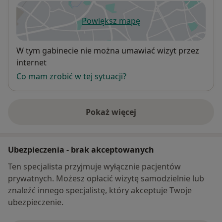
Powiększ mapę
otwiera się w nowej karcie
Dostępność
W tym gabinecie nie można umawiać wizyt przez
internet
Co mam zrobić w tej sytuacji?
Pokaż więcej
o adresie
Ubezpieczenia - brak akceptowanych
Ten specjalista przyjmuje wyłącznie pacjentów
prywatnych. Możesz opłacić wizytę samodzielnie lub
znaleźć innego specjalistę, który akceptuje Twoje
ubezpieczenie.