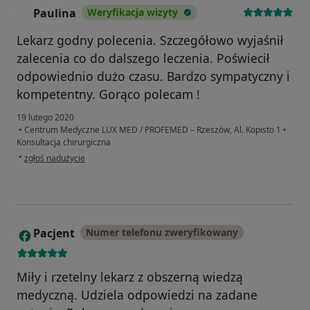
Paulina
Weryfikacja wizyty
P
Lekarz godny polecenia. Szczegółowo wyjaśnił
zalecenia co do dalszego leczenia. Poświecił
odpowiednio dużo czasu. Bardzo sympatyczny i
kompetentny. Gorąco polecam !
19 lutego 2020
•
Centrum Medyczne LUX MED / PROFEMED – Rzeszów, Al. Kopisto 1
•
Konsultacja chirurgiczna
w opinii użytkownika Paulina
•
zgłoś nadużycie
Pacjent
Numer telefonu zweryfikowany
P
Miły i rzetelny lekarz z obszerną wiedzą
medyczną. Udziela odpowiedzi na zadane