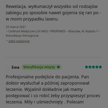
Rewelacja, wytłumaczył wszystko od rodzajów
zabiegu po sposobie nawet gojenia się ran po -
w moim przypadku laseru.
25 marca 2021
•
Centrum Medyczne LUX MED / PROFEMED – Rzeszów, Al. Kopisto 1
•
Konsultacja chirurgiczna
w opinii użytkownika Anna
•
zgłoś nadużycie
Ewa
Weryfikacja wizyty
E
Profesjonalne podejście do pacjenta. Pan
doktor wysłuchał a później zaproponował
leczenie. Wyjaśnił dokładnie jak mamy
postępować i co robić żeby przyspieszyć proces
leczenia. Miły i uśmiechnięty . Polecam