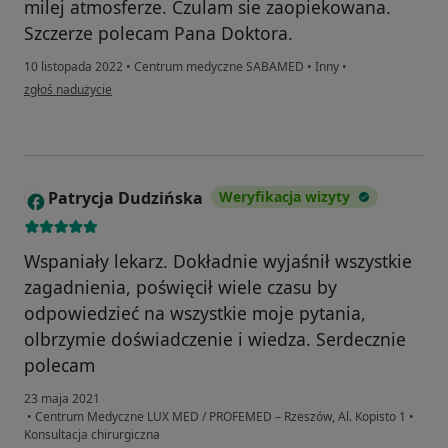
milej atmosferze. Czulam sie zaopiekowana.
Szczerze polecam Pana Doktora.
10 listopada 2022
•
Centrum medyczne SABAMED
•
Inny
•
w opinii użytkownika Alexandra Bakos
zgłoś nadużycie
Patrycja Dudzińska
Weryfikacja wizyty
P
Wspaniały lekarz. Dokładnie wyjaśnił wszystkie
zagadnienia, poświęcił wiele czasu by
odpowiedzieć na wszystkie moje pytania,
olbrzymie doświadczenie i wiedza. Serdecznie
polecam
23 maja 2021
•
Centrum Medyczne LUX MED / PROFEMED – Rzeszów, Al. Kopisto 1
•
Konsultacja chirurgiczna