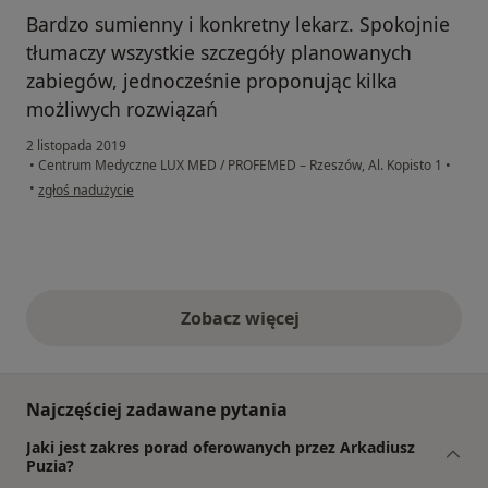
Bardzo sumienny i konkretny lekarz. Spokojnie
tłumaczy wszystkie szczegóły planowanych
zabiegów, jednocześnie proponując kilka
możliwych rozwiązań
2 listopada 2019
•
Centrum Medyczne LUX MED / PROFEMED – Rzeszów, Al. Kopisto 1
•
w opinii użytkownika Domi
•
zgłoś nadużycie
Zobacz więcej
opinie powyżej
Najczęściej zadawane pytania
Jaki jest zakres porad oferowanych przez Arkadiusz
Puzia?