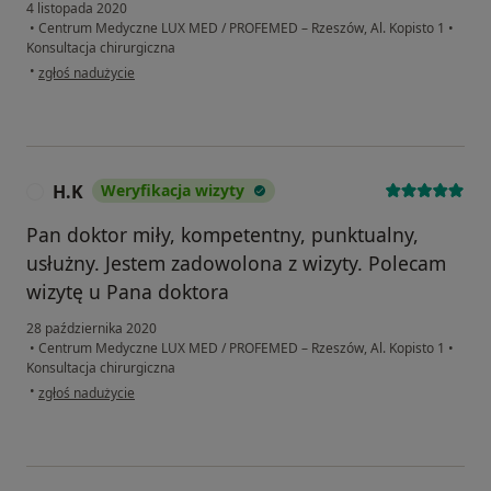
4 listopada 2020
•
Centrum Medyczne LUX MED / PROFEMED – Rzeszów, Al. Kopisto 1
•
Konsultacja chirurgiczna
w opinii użytkownika Ewa
•
zgłoś nadużycie
H.K
Weryfikacja wizyty
H
Pan doktor miły, kompetentny, punktualny,
usłużny. Jestem zadowolona z wizyty. Polecam
wizytę u Pana doktora
28 października 2020
•
Centrum Medyczne LUX MED / PROFEMED – Rzeszów, Al. Kopisto 1
•
Konsultacja chirurgiczna
w opinii użytkownika H.K
•
zgłoś nadużycie