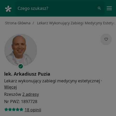
Me
Czego szukasz?
Strona Główna
Lekarz Wykonujący Zabiegi Medycyny Estetyc
lek.
Arkadiusz Puzia
Lekarz wykonujący zabiegi medycyny estetycznej
·
O specjalizacjach
Więcej
Rzeszów
2 adresy
Nr PWZ: 1897728
18 opinii