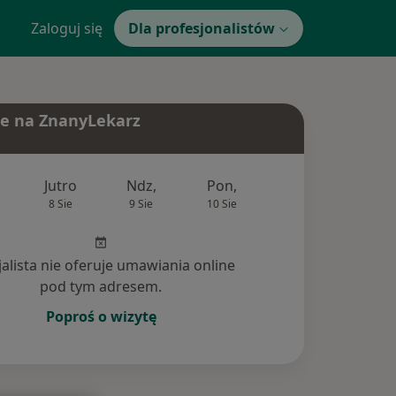
Zaloguj się
Dla profesjonalistów
e na ZnanyLekarz
Jutro
Ndz,
Pon,
Wt,
Śr,
8 Sie
9 Sie
10 Sie
11 Sie
12 Si
jalista nie oferuje umawiania online
pod tym adresem.
Poproś o wizytę