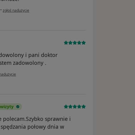
w opinii użytkownika Pacjent
•
zgłoś nadużycie
adowolony i pani doktor
estem zadowolony .
ii użytkownika dariusz
 nadużycie
 wizyty
e polecam.Szybko sprawnie i
 spędzania połowy dnia w