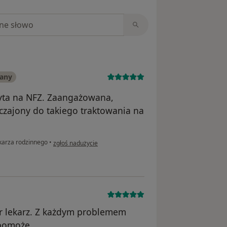
niach
wany
zyta na NFZ. Zaangażowana,
yczajony do takiego traktowania na
w opinii użytkownika Mokkana
ekarza rodzinnego
•
zgłoś nadużycie
er lekarz. Z każdym problemem
 pomoże.