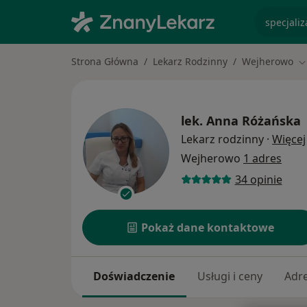
specjaliz
Strona Główna
Lekarz Rodzinny
Wejherowo
Z
lek.
Anna Różańska
Lekarz rodzinny
·
Więcej
Wejherowo
1 adres
34 opinie
Pokaż dane kontaktowe
Doświadczenie
Usługi i ceny
Adr