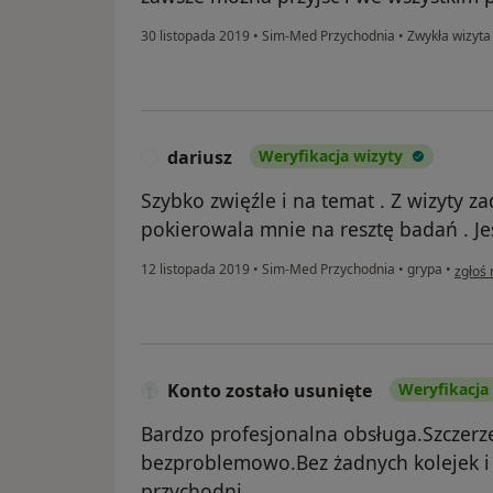
30 listopada 2019
•
Sim-Med Przychodnia
•
Zwykła wizyta
dariusz
Weryfikacja wizyty
D
Szybko zwięźle i na temat . Z wizyty z
pokierowala mnie na resztę badań . J
w opin
12 listopada 2019
•
Sim-Med Przychodnia
•
grypa
•
zgłoś
Konto zostało usunięte
Weryfikacja
Bardzo profesjonalna obsługa.Szczerz
bezproblemowo.Bez żadnych kolejek i
przychodni.