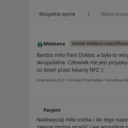
Szukaj w opi
Mokkana
Numer telefonu zweryfiko
M
Bardzo miło Pani Doktor, a była to wi
skrupulatna. Człowiek nie jest przyzw
co dzień przez lekarzy NFZ ;)
29 września 2022
•
Sim-Med Przychodnia
•
konsultacja l
Pacjent
P
Nadzwyczaj miła osoba i do tego sup
zawsze można przyjść i we wszystkim