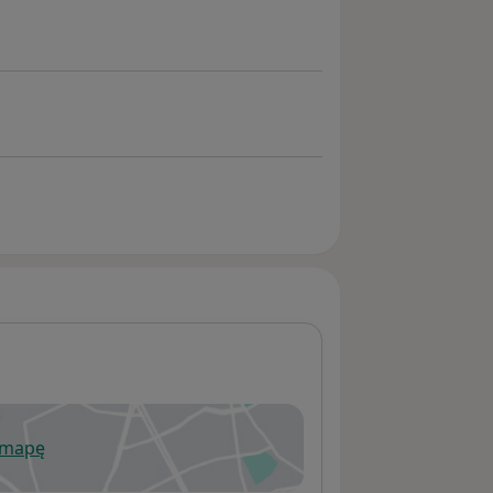
 mapę
wiera się w nowej karcie