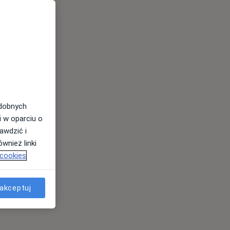
odobnych
i w oparciu o
awdzić i
wnież linki
 cookies
akceptuj