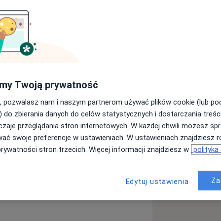
 Gdańsku (obecnie Gdański
my Twoją prywatność
, pozwalasz nam i naszym partnerom używać plików cookie (lub p
y rodzinnej.
) do zbierania danych do celów statystycznych i dostarczania treśc
zaje przeglądania stron internetowych. W każdej chwili możesz spr
pitalu Copernicus Gdańsku,
wać swoje preferencje w ustawieniach. W ustawieniach znajdziesz ró
gu, oraz w zespołach ratownictwa
prywatności stron trzecich. Więcej informacji znajdziesz w
polityka
Za
Edytuj ustawienia
a11y_sr_more_diseases
fekcje
Choroby dorosłych
+11