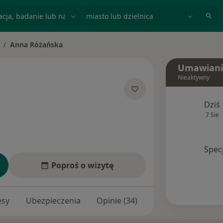
acja, badanie lub nazwisko
miasto lub dzielnica
Anna Różańska
mień miasto
Umawiani
Nieaktywny
O specjalizacjach
Dziś
7 Sie
Spec
Poproś o wizytę
esy
Ubezpieczenia
Opinie (34)