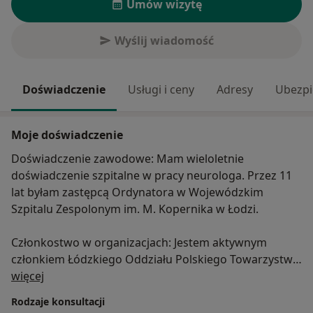
Umów wizytę
Wyślij wiadomość
Doświadczenie
Usługi i ceny
Adresy
Ubezpi
Moje doświadczenie
Doświadczenie zawodowe: Mam wieloletnie
doświadczenie szpitalne w pracy neurologa. Przez 11
lat byłam zastępcą Ordynatora w Wojewódzkim
Szpitalu Zespolonym im. M. Kopernika w Łodzi.
Członkostwo w organizacjach: Jestem aktywnym
członkiem Łódzkiego Oddziału Polskiego Towarzystwa
O mnie
Neurologicznego, biorę udział w konferencjach
więcej
naukowych i zjazdach neurologicznych, dbam o ciągłe
Rodzaje konsultacji
poszerzanie i aktualizowanie wiedzy specjalistycznej.