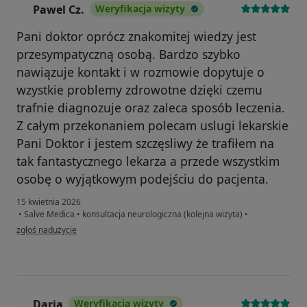
Pawel Cz.
Weryfikacja wizyty
P
Pani doktor oprócz znakomitej wiedzy jest
przesympatyczną osobą. Bardzo szybko
nawiązuje kontakt i w rozmowie dopytuje o
wzystkie problemy zdrowotne dzięki czemu
trafnie diagnozuje oraz zaleca sposób leczenia.
Z całym przekonaniem polecam uslugi lekarskie
Pani Doktor i jestem szczęsliwy że trafiłem na
tak fantastycznego lekarza a przede wszystkim
osobę o wyjątkowym podejściu do pacjenta.
15 kwietnia 2026
•
Salve Medica
•
konsultacja neurologiczna (kolejna wizyta)
•
w opinii użytkownika Pawel Cz.
zgłoś nadużycie
Daria
Weryfikacja wizyty
D