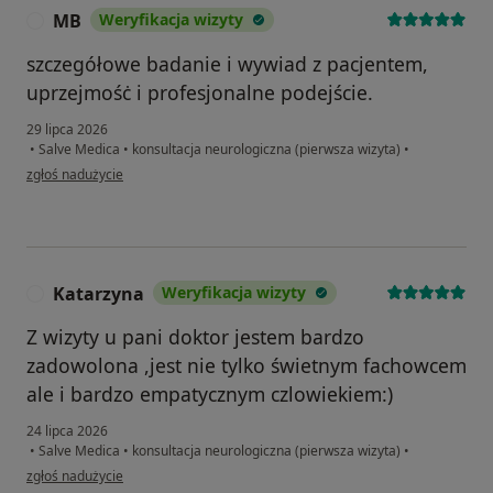
MB
Weryfikacja wizyty
M
szczegółowe badanie i wywiad z pacjentem,
uprzejmośċ i profesjonalne podejście.
29 lipca 2026
•
Salve Medica
•
konsultacja neurologiczna (pierwsza wizyta)
•
w opinii użytkownika MB
zgłoś nadużycie
Katarzyna
Weryfikacja wizyty
K
Z wizyty u pani doktor jestem bardzo
zadowolona ,jest nie tylko świetnym fachowcem
ale i bardzo empatycznym czlowiekiem:)
24 lipca 2026
•
Salve Medica
•
konsultacja neurologiczna (pierwsza wizyta)
•
w opinii użytkownika Katarzyna
zgłoś nadużycie