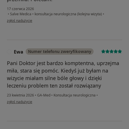
17 czerwca 2026
•
Salve Medica
•
konsultacja neurologiczna (kolejna wizyta)
•
w opinii użytkownika Jerzy
zgłoś nadużycie
Ewa
Numer telefonu zweryfikowany
E
Pani Doktor jest bardzo komptentna, uprzejma
miła, stara się pomóc. Kiedyś już byłam na
wizycie miałam silne bóle głowy i dzięki
leczeniu problem ten został rozwiązany
23 kwietnia 2026
•
GA-Med
•
Konsultacja neurologiczna
•
w opinii użytkownika Ewa
zgłoś nadużycie