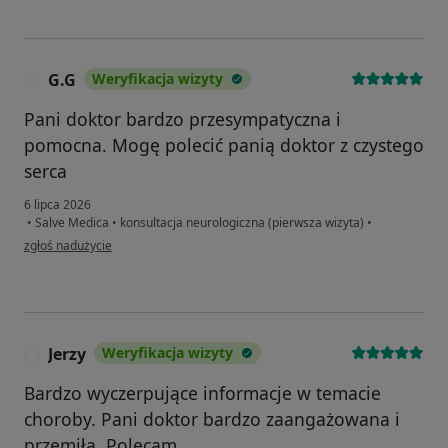
G.G
Weryfikacja wizyty
G
Pani doktor bardzo przesympatyczna i
pomocna. Mogę polecić panią doktor z czystego
serca
6 lipca 2026
•
Salve Medica
•
konsultacja neurologiczna (pierwsza wizyta)
•
w opinii użytkownika G.G
zgłoś nadużycie
Jerzy
Weryfikacja wizyty
J
Bardzo wyczerpujące informacje w temacie
choroby. Pani doktor bardzo zaangażowana i
przemiła. Polecam.