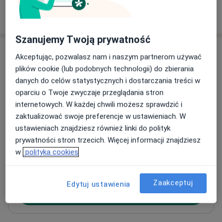
W jaki sposób ustalane są ceny?
Szanujemy Twoją prywatność
Adresy (2)
Akceptując, pozwalasz nam i naszym partnerom używać
plików cookie (lub podobnych technologii) do zbierania
Adres 1
Adres 2
danych do celów statystycznych i dostarczania treści w
oparciu o Twoje zwyczaje przeglądania stron
internetowych. W każdej chwili możesz sprawdzić i
Salve Medica
zaktualizować swoje preferencje w ustawieniach. W
Szparagowa 10,
Bałuty
, 91-211
Łódź
ustawieniach znajdziesz również linki do polityk
prywatności stron trzecich. Więcej informacji znajdziesz
w
polityka cookies
Powiększ mapę
otwiera się w nowej karcie
Dostępność
Zaakceptuj
Edytuj ustawienia
Pokaż kalendarz