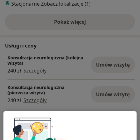
Stacjonarne
Zobacz lokalizacje (1)
Pokaż więcej
o doświadczeniu
Usługi i ceny
Konsultacja neurologiczna (kolejna
wizyta)
Umów wizytę
240 zł
Szczegóły
Konsultacja neurologiczna
(pierwsza wizyta)
Umów wizytę
240 zł
Szczegóły
Konsultacja neurologiczna
Szczegóły