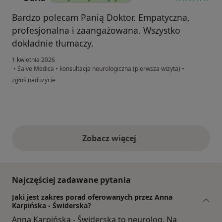
Bardzo polecam Panią Doktor. Empatyczna,
profesjonalna i zaangażowana. Wszystko
dokładnie tłumaczy.
1 kwietnia 2026
•
Salve Medica
•
konsultacja neurologiczna (pierwsza wizyta)
•
w opinii użytkownika Daria
zgłoś nadużycie
Zobacz więcej
opinie powyżej
Najczęściej zadawane pytania
Jaki jest zakres porad oferowanych przez Anna
Karpińska - Świderska­?
Anna Karpińska - Świderska­ to neurolog. Na