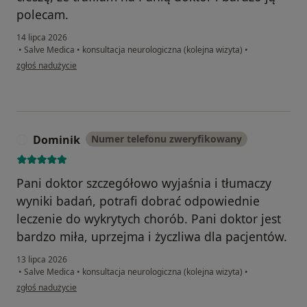
polecam.
14 lipca 2026
•
Salve Medica
•
konsultacja neurologiczna (kolejna wizyta)
•
w opinii użytkownika KB
zgłoś nadużycie
Dominik
Numer telefonu zweryfikowany
D
Pani doktor szczegółowo wyjaśnia i tłumaczy
wyniki badań, potrafi dobrać odpowiednie
leczenie do wykrytych chorób. Pani doktor jest
bardzo miła, uprzejma i życzliwa dla pacjentów.
13 lipca 2026
•
Salve Medica
•
konsultacja neurologiczna (kolejna wizyta)
•
w opinii użytkownika Dominik
zgłoś nadużycie