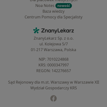
Noa Notes
nowość
Baza wiedzy
Centrum Pomocy dla Specjalisty
Kontakt
ZnanyLekarz - Strona główna
ZnanyLekarz Sp. z o.o.
ul. Kolejowa 5/7
01-217 Warszawa, Polska
NIP: ⁠7010224868
KRS: ⁠0000347997
REGON: ⁠142276657
Sąd Rejonowy dla m.st. Warszawy w Warszawie XII
Wydział Gospodarczy KRS
Facebook
otwiera się w nowej karcie