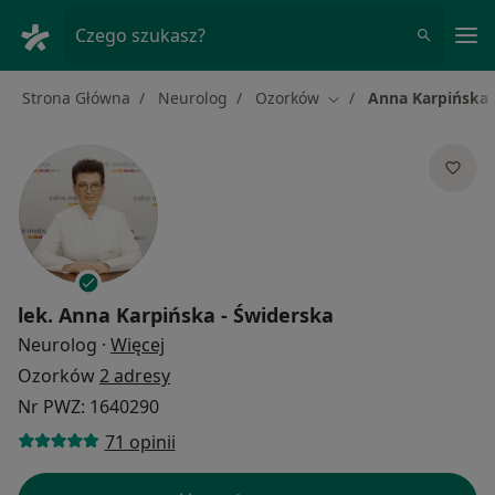
Me
Czego szukasz?
Strona Główna
Neurolog
Ozorków
Anna Karpińska -
Zmień miasto
lek.
Anna Karpińska - Świderska­
O specjalizacjach
Neurolog
·
Więcej
Ozorków
2 adresy
Nr PWZ: 1640290
71 opinii