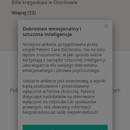
Bóle kręgosłupa w Ozorkowie
Więcej (12)
Więcej w kategorii: Najczęście leczone chorob
Dobrostan emocjonalny i
sztuczna inteligencja
Niniejsza ankieta, przygotowana przez
zespół Patient Care Doctoralia, ma na celu
lepsze zrozumienie, w jaki sposób ludzie
Serwis
korzystają z narzędzi sztucznej inteligencji
jako wsparcia dla swojego dobrostanu
Regulamin
emocjonalnego i zdrowia psychicznego.
Polityka prywatności pacjentów
Udział w ankiecie jest anonimowy, a wyniki
Polityka prywatności profesjonalistów
będą analizowane i prezentowane
Polityka prywatności dla profesjonalistów, których
wyłącznie w formie zbiorczej. Pytania
dotyczące nastolatków są skierowane
dane pozyskaliśmy samodzielnie
wyłącznie do rodziców lub opiekunów
Polityka cookies
prawnych. Nie zbieramy informacji
Jak działają wyniki wyszukiwania
bezpośrednio od osób niepełnoletnich.
Dostępność
O nas