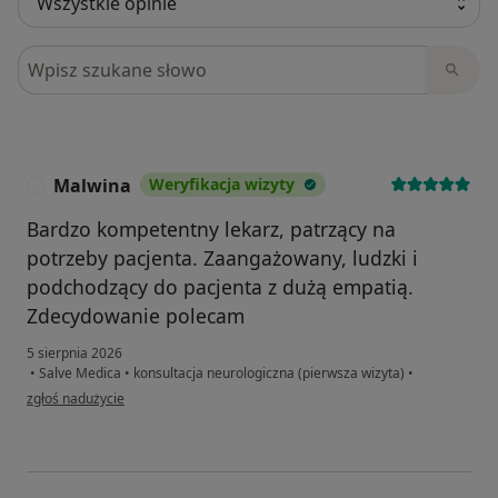
Szukaj w opiniach
Malwina
Weryfikacja wizyty
M
Bardzo kompetentny lekarz, patrzący na
potrzeby pacjenta. Zaangażowany, ludzki i
podchodzący do pacjenta z dużą empatią.
Zdecydowanie polecam
5 sierpnia 2026
•
Salve Medica
•
konsultacja neurologiczna (pierwsza wizyta)
•
w opinii użytkownika Malwina
zgłoś nadużycie