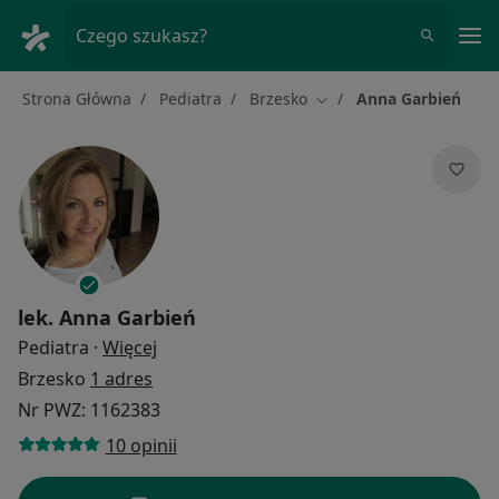
Me
Czego szukasz?
Strona Główna
Pediatra
Brzesko
Anna Garbień
Zmień miasto
lek.
Anna Garbień
O specjalizacjach
Pediatra
·
Więcej
Brzesko
1 adres
Nr PWZ: 1162383
10 opinii