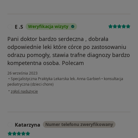
E .S
Weryfikacja wizyty
E
Pani doktor bardzo serdeczna , dobrała
odpowiednie leki które córce po zastosowaniu
odrazu pomogły, stawia trafne diagnozy bardzo
kompetentna osoba. Polecam
26 września 2023
•
Specjalistyczna Praktyka Lekarska lek. Anna Garbień
•
konsultacja
pediatryczna (dzieci chore)
w opinii użytkownika E .S
•
zgłoś nadużycie
Katarzyna
Numer telefonu zweryfikowany
K