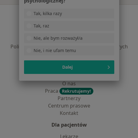
psychologicznej?
Serwis
Tak, kilka razy
Regulamin
Tak, raz
Polityka prywatności pacjentów
Nie, ale bym rozważył/a
Polityka prywatności profesjonalistów
Polityka prywatności dla profesjonalistów, których
Nie, i nie ufam temu
dane pozyskaliśmy samodzielnie
Polityka cookies
Dalej
Jak działają wyniki wyszukiwania
Dostępność
O nas
Praca
Rekrutujemy!
Partnerzy
Centrum prasowe
Kontakt
Dla pacjentów
Lekarze