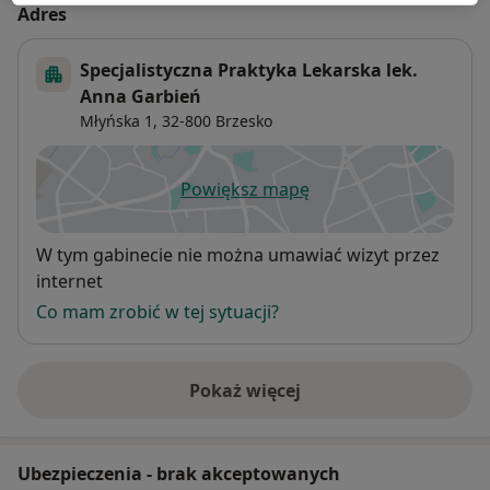
Adres
Specjalistyczna Praktyka Lekarska lek.
Anna Garbień
Młyńska 1,
32-800
Brzesko
Powiększ mapę
otwiera się w nowej karcie
Dostępność
W tym gabinecie nie można umawiać wizyt przez
internet
Co mam zrobić w tej sytuacji?
Pokaż więcej
o adresie
Ubezpieczenia - brak akceptowanych