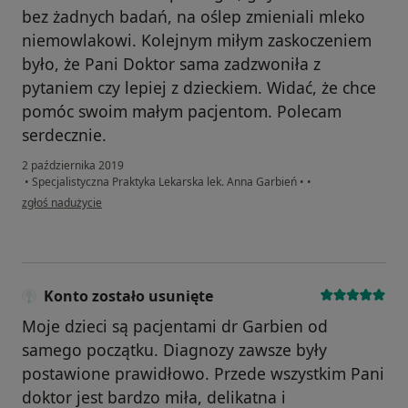
bez żadnych badań, na oślep zmieniali mleko
niemowlakowi. Kolejnym miłym zaskoczeniem
było, że Pani Doktor sama zadzwoniła z
pytaniem czy lepiej z dzieckiem. Widać, że chce
pomóc swoim małym pacjentom. Polecam
serdecznie.
2 października 2019
•
Specjalistyczna Praktyka Lekarska lek. Anna Garbień
•
•
w opinii użytkownika justynan
zgłoś nadużycie
Konto zostało usunięte
Moje dzieci są pacjentami dr Garbien od
samego początku. Diagnozy zawsze były
postawione prawidłowo. Przede wszystkim Pani
doktor jest bardzo miła, delikatna i