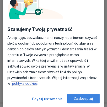
Bilans zdrowia
100 zł
Szczegóły
Dieta dla dzieci
Szanujemy Twoją prywatność
Szczegóły
Akceptując, pozwalasz nam i naszym partnerom używać
Konsultacja pediatryczna (dzieci chore)
plików cookie (lub podobnych technologii) do zbierania
100 zł
Szczegóły
danych do celów statystycznych i dostarczania treści w
oparciu o Twoje zwyczaje przeglądania stron
Konsultacja pediatryczna (dzieci zdrowe)
internetowych. W każdej chwili możesz sprawdzić i
Od 100 zł
Szczegóły
zaktualizować swoje preferencje w ustawieniach. W
ustawieniach znajdziesz również linki do polityk
+ 6 usług
prywatności stron trzecich. Więcej informacji znajdziesz
w
polityka cookies
W jaki sposób ustalane są ceny?
Zaakceptuj
Edytuj ustawienia