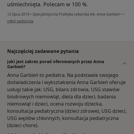
uśmiechnięta. Polecam w 100 %.
12 lipca 2019
•
Specjalistyczna Praktyka Lekarska lek. Anna Garbień
•
•
w opinii użytkownika Konto zostało usunięte
zgłoś nadużycie
Najczęściej zadawane pytania
Jaki jest zakres porad oferowanych przez Anna
Garbień?
Anna Garbień to pediatra. Na podstawie swojego
doświadczenia i wykształcenia Anna Garbień oferuje
usługi takie jak: USG, bilans zdrowia, USG stawów
biodrowych niemowląt, dieta dla dzieci, badania
niemowląt i dzieci, ocena rozwoju dziecka,
konsultacja pediatryczna (dzieci zdrowe), USG dzieci,
USG węzłów chłonnych, konsultacja pediatryczna
(dzieci chore).