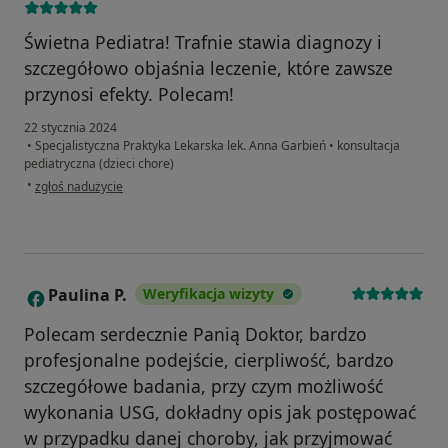
Świetna Pediatra! Trafnie stawia diagnozy i
szczegółowo objaśnia leczenie, które zawsze
przynosi efekty. Polecam!
22 stycznia 2024
•
Specjalistyczna Praktyka Lekarska lek. Anna Garbień
•
konsultacja
pediatryczna (dzieci chore)
w opinii użytkownika Sylwia P
•
zgłoś nadużycie
Paulina P.
Weryfikacja wizyty
P
Polecam serdecznie Panią Doktor, bardzo
profesjonalne podejście, cierpliwość, bardzo
szczegółowe badania, przy czym możliwość
wykonania USG, dokładny opis jak postępować
w przypadku danej choroby, jak przyjmować