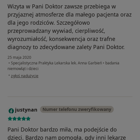
Wizyta w Pani Doktor zawsze przebiega w
przyjaznej atmosferze dla małego pacjenta oraz
dla jego rodziców. Szczegółowo
przeprowadzany wywiad, cierpliwość,
wyrozumiałość, konsekwencja oraz trafne
diagnozy to zdecydowane zalety Pani Doktor.
25 maja 2020
•
Specjalistyczna Praktyka Lekarska lek. Anna Garbień
•
badania
niemowląt i dzieci
w opinii użytkownika Katarzyna
•
zgłoś nadużycie
justynan
Numer telefonu zweryfikowany
J
Pani Doktor bardzo miła, ma podejście do
dzieci. Bardzo nam pomogła, gdy inni lekarze