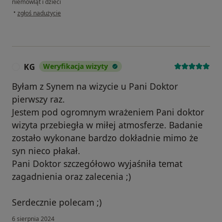
niemowląt i dzieci
w opinii użytkownika Magadalena
•
zgłoś nadużycie
KG
Weryfikacja wizyty
K
Byłam z Synem na wizycie u Pani Doktor
pierwszy raz.
Jestem pod ogromnym wrażeniem Pani doktor
wizyta przebiegła w miłej atmosferze. Badanie
zostało wykonane bardzo dokładnie mimo że
syn nieco płakał.
Pani Doktor szczegółowo wyjaśniła temat
zagadnienia oraz zalecenia ;)
Serdecznie polecam ;)
6 sierpnia 2024