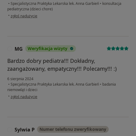
•
Specjalistyczna Praktyka Lekarska lek. Anna Garbień
•
konsultacja
pediatryczna (dzieci chore)
w opinii użytkownika KG
•
zgłoś nadużycie
MG
Weryfikacja wizyty
M
Bardzo dobry pediatra!!! Dokładny,
zaangażowany, empatyczny!!! Polecamy!!! :)
6 sierpnia 2024
•
Specjalistyczna Praktyka Lekarska lek. Anna Garbień
•
badania
niemowląt i dzieci
w opinii użytkownika MG
•
zgłoś nadużycie
Sylwia P
Numer telefonu zweryfikowany
S