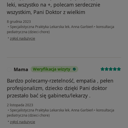
leki, wszystko na +, polecam serdecznie
wszystkim, Pani Doktor z wielkim
8 grudnia 2023
•
Specjalistyczna Praktyka Lekarska lek. Anna Garbień
•
konsultacja
pediatryczna (dzieci chore)
w opinii użytkownika Paulina P.
•
zgłoś nadużycie
Mama
Weryfikacja wizyty
M
Bardzo polecamy-rzetelność, empatia , pełen
profesjonalizm, dziecko dzięki Pani doktor
przestało bać się gabinetu/lekarzy .
2 listopada 2023
•
Specjalistyczna Praktyka Lekarska lek. Anna Garbień
•
konsultacja
pediatryczna (dzieci chore)
w opinii użytkownika Mama
•
zgłoś nadużycie