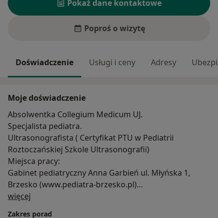
Pokaż dane kontaktowe
Poproś o wizytę
Doświadczenie
Usługi i ceny
Adresy
Ubezpi
Moje doświadczenie
Absolwentka Collegium Medicum UJ.
Specjalista pediatra.
Ultrasonografista ( Certyfikat PTU w Pediatrii
Roztoczańskiej Szkole Ultrasonografii)
Miejsca pracy:
Gabinet pediatryczny Anna Garbień ul. Młyńska 1,
Brzesko (www.pediatra-brzesko.pl)
O mnie
Oddział Dziecięcy SP ZOZ w Brzesku.
więcej
CM Plus Medica Brzesko.
Zakres porad