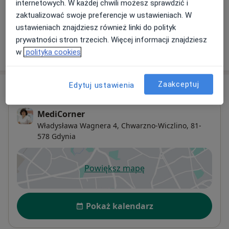
internetowych. W każdej chwili możesz sprawdzić i
zaktualizować swoje preferencje w ustawieniach. W
+ 32 usługi
ustawieniach znajdziesz również linki do polityk
prywatności stron trzecich. Więcej informacji znajdziesz
W jaki sposób ustalane są ceny?
w
polityka cookies
Zaakceptuj
Edytuj ustawienia
Adres
MediCorner
Władysława Wagnera 4,
Chwarzno-Wiczlino
, 81-
578
Gdynia
Powiększ mapę
otwiera się w nowej karcie
Dostępność
Pokaż kalendarz