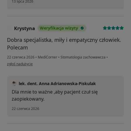
13 lipca 2026
Krystyna
Weryfikacja wizyty
K
Dobra specjalistka, miły i empatyczny człowiek.
Polecam
22 czerwca 2026
•
MediCorner
•
Stomatologia zachowawcza
•
w opinii użytkownika Krystyna
zgłoś nadużycie
lek. dent. Anna Adrianowska-Piskulak
Dla mnie to ważne ,aby pacjent czuł się
zaopiekowany.
22 czerwca 2026