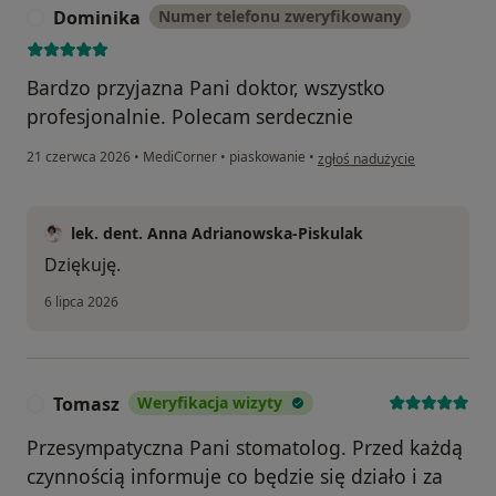
Dominika
Numer telefonu zweryfikowany
D
Bardzo przyjazna Pani doktor, wszystko
profesjonalnie. Polecam serdecznie
w opinii użytkownika Domini
21 czerwca 2026
•
MediCorner
•
piaskowanie
•
zgłoś nadużycie
lek. dent. Anna Adrianowska-Piskulak
Dziękuję.
6 lipca 2026
Tomasz
Weryfikacja wizyty
T
Przesympatyczna Pani stomatolog. Przed każdą
czynnością informuje co będzie się działo i za