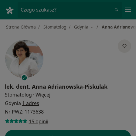
Me
Czego szukasz?
Strona Główna
Stomatolog
Gdynia
Anna Adrianows
Zmień miasto
lek. dent.
Anna Adrianowska-Piskulak
O specjalizacjach
Stomatolog
·
Więcej
Gdynia
1 adres
Nr PWZ: 1173638
15 opinii