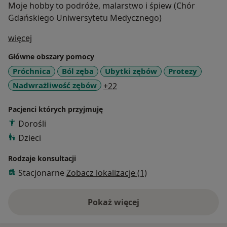
Moje hobby to podróże, malarstwo i śpiew (Chór
Gdańskiego Uniwersytetu Medycznego)
O mnie
więcej
Główne obszary pomocy
Próchnica
Ból zęba
Ubytki zębów
Protezy
a11y_sr_more_diseases
Nadwrażliwość zębów
+22
Pacjenci których przyjmuję
Dorośli
Dzieci
Rodzaje konsultacji
Stacjonarne
Zobacz lokalizacje (1)
Pokaż więcej
o doświadczeniu