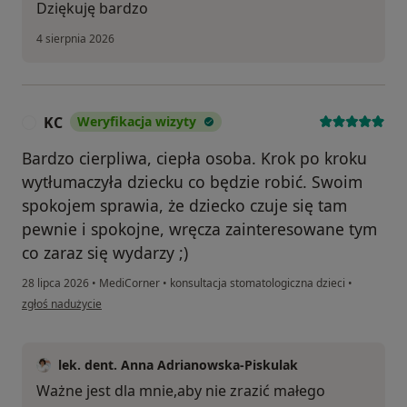
Dziękuję bardzo
4 sierpnia 2026
KC
Weryfikacja wizyty
K
Bardzo cierpliwa, ciepła osoba. Krok po kroku
wytłumaczyła dziecku co będzie robić. Swoim
spokojem sprawia, że dziecko czuje się tam
pewnie i spokojne, wręcza zainteresowane tym
co zaraz się wydarzy ;)
28 lipca 2026
•
MediCorner
•
konsultacja stomatologiczna dzieci
•
w opinii użytkownika KC
zgłoś nadużycie
lek. dent. Anna Adrianowska-Piskulak
Ważne jest dla mnie,aby nie zrazić małego