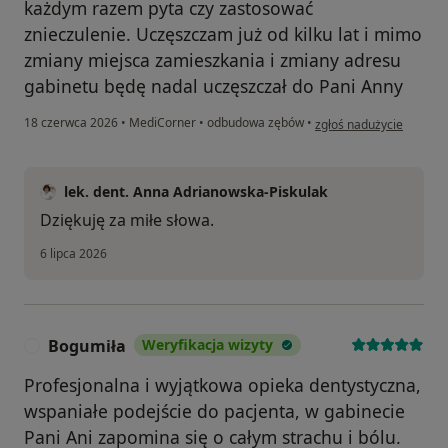
każdym razem pyta czy zastosować
znieczulenie. Uczęszczam już od kilku lat i mimo
zmiany miejsca zamieszkania i zmiany adresu
gabinetu będę nadal uczęszczał do Pani Anny
w opinii użytkownika T
18 czerwca 2026
•
MediCorner
•
odbudowa zębów
•
zgłoś nadużycie
lek. dent. Anna Adrianowska-Piskulak
Dziękuję za miłe słowa.
6 lipca 2026
Bogumiła
Weryfikacja wizyty
B
Profesjonalna i wyjątkowa opieka dentystyczna,
wspaniałe podejście do pacjenta, w gabinecie
Pani Ani zapomina się o całym strachu i bólu.