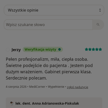
Szukaj w opiniach
Jerzy
Weryfikacja wizyty
J
Pełen profesjonalizm, miła, ciepła osoba.
Świetne podejście do pacjenta . Jestem pod
dużym wrażeniem. Gabinet pierwsza klasa.
Serdecznie polecam.
w opinii użytkownika Jerzy
4 sierpnia 2026
•
MediCorner
•
Wypełnienie
•
zgłoś nadużycie
lek. dent. Anna Adrianowska-Piskulak