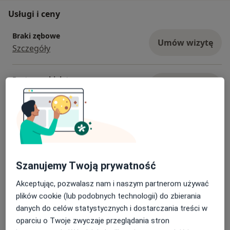
Usługi i ceny
Braki zębowe
Umów wizytę
Szczegóły
Protezy szkieletowe
Umów wizytę
3 000 zł
Szczegóły
Naprawa protez
Umów wizytę
350 zł
Szczegóły
Szanujemy Twoją prywatność
Odbudowa zębów
Umów wizytę
Szczegóły
Akceptując, pozwalasz nam i naszym partnerom używać
plików cookie (lub podobnych technologii) do zbierania
danych do celów statystycznych i dostarczania treści w
Piaskowanie
Umów wizytę
oparciu o Twoje zwyczaje przeglądania stron
Szczegóły