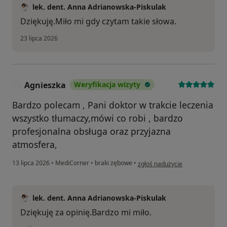
lek. dent. Anna Adrianowska-Piskulak
Dziękuję.Miło mi gdy czytam takie słowa.
23 lipca 2026
Agnieszka
Weryfikacja wizyty
A
Bardzo polecam , Pani doktor w trakcie leczenia
wszystko tłumaczy,mówi co robi , bardzo
profesjonalna obsługa oraz przyjazna
atmosfera,
w opinii użytkownika Agnieszka
13 lipca 2026
•
MediCorner
•
braki zębowe
•
zgłoś nadużycie
lek. dent. Anna Adrianowska-Piskulak
Dziękuję za opinię.Bardzo mi miło.