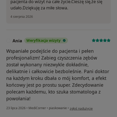
pacjenta do wizyt na całe życie.Cieszę się,że się
udało.Dziękuję za miłe słowa.
4 sierpnia 2026
Ania
Weryfikacja wizyty
A
Wspaniałe podejście do pacjenta i pełen
profesjonalizm! Zabieg czyszczenia zębów
został wykonany niezwykle dokładnie,
delikatnie i całkowicie bezboleśnie. Pani doktor
na każdym kroku dbała o mój komfort, a efekt
końcowy jest po prostu super. Zdecydowanie
polecam każdemu, kto szuka stomatologa z
powołania!
w opinii użytkownika Ania
23 lipca 2026
•
MediCorner
•
piaskowanie
•
zgłoś nadużycie