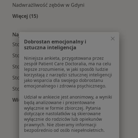
Nadwrażliwość zębów w Gdyni
Więcej (15)
Więcej w kategorii: Najczęście leczone chorob
Najpopularniejsze ubezpieczenia
Dobrostan emocjonalny i
Stomatolodzy z Medicover w Gdyni
sztuczna inteligencja
Stomatolodzy z TU Zdrowie w Gdyni
Niniejsza ankieta, przygotowana przez
zespół Patient Care Doctoralia, ma na celu
Stomatolodzy z Allianz w Gdyni
lepsze zrozumienie, w jaki sposób ludzie
korzystają z narzędzi sztucznej inteligencji
Stomatolodzy z Signal Iduna w Gdyni
jako wsparcia dla swojego dobrostanu
emocjonalnego i zdrowia psychicznego.
Stomatolodzy z POLMED w Gdyni
Udział w ankiecie jest anonimowy, a wyniki
Więcej (7)
będą analizowane i prezentowane
Więcej w kategorii: Najpopularniejsze ubezpie
wyłącznie w formie zbiorczej. Pytania
dotyczące nastolatków są skierowane
wyłącznie do rodziców lub opiekunów
prawnych. Nie zbieramy informacji
bezpośrednio od osób niepełnoletnich.