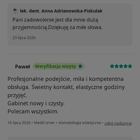
lek. dent. Anna Adrianowska-Piskulak
Pani zadowolenie jest dla mnie dużą
przyjemnością.Dziękuję za miłe słowa.
23 lipca 2026
Paweł
Weryfikacja wizyty
P
Profesjonalne podejście, miła i kompetentna
obsługa. Świetny kontakt, elastyczne godziny
przyjęć.
Gabinet nowy i czysty.
Polecam wszystkim.
w opinii użytkownika
16 lipca 2026
•
MediCorner
•
stomatologia estetyczna
•
zgłoś nadużycie