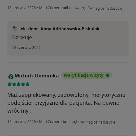
w opinii użytkownika B
18 czerwca 2026
•
MediCorner
•
odbudowa zębów
•
zgłoś nadużycie
lek. dent. Anna Adrianowska-Piskulak
Dziękuję
18 czerwca 2026
Michał i Dominika
Weryfikacja wizyty
M
Mąż zaopiekowany, zadowolony, merytoryczne
podejście, przyjazne dla pacjenta. Na pewno
wrócimy .
w opinii użytkownika Michał
15 czerwca 2026
•
MediCorner
•
braki zębowe
•
zgłoś nadużycie