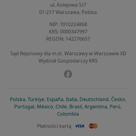
ul. Kolejowa 5/7
01-217 Warszawa, Polska
NIP: ⁠7010224868
KRS: ⁠0000347997
REGON: ⁠142276657
Sąd Rejonowy dla m.st. Warszawy w Warszawie XII
Wydział Gospodarczy KRS
Facebook
otwiera się w nowej karcie
otwiera się w nowej karcie
otwiera się w nowej karcie
otwiera się w nowej karcie
otwiera się w nowej karci
otwiera się
otwi
Polska
,
Türkiye
,
España
,
Italia
,
Deutschland
,
Česko
,
otwiera się w nowej karcie
otwiera się w nowej karcie
otwiera się w nowej karcie
otwiera się w nowej kar
otwiera się 
otwier
Portugal
,
México
,
Chile
,
Brasil
,
Argentina
,
Perú
,
otwiera się w nowej karc
Colombia
Płatności kartą