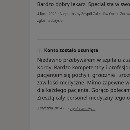
Bardzo dobry lekarz. Specialista w swo
4 lipca 2023
•
Niepubliczny Zespół Zakładów Opieki Zdro
w opinii użytkownika Mironenko Natalia
zgłoś nadużycie
Konto zostało usunięte
Niedawno przebywałem w szpitalu z z
Kordy. Bardzo kompetentny i profesjo
pacjentem się pochyli, grzecznie i zr
zawiłości medyczne. Mimo zapewne wi
dla każdego pacjenta. Gorąco polecam
Zresztą cały personel medyczny tego od
w opinii użytkownika Konto zostało u
2 stycznia 2014
•
•
•
zgłoś nadużycie