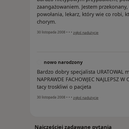
zaangażowaniem. Jestem przekonany, ż
powołania, lekarz, który wie co robi,
chorym.
w opinii użytkownika Konto zostało
30 listopada 2008
•
•
•
zgłoś nadużycie
nowo narodzony
N
Bardzo dobry specjalista URATOWAL 
NAPRAWDE FACHOWJEC NAJLEPSZ W OKO
tacy troskliwi o pacjeta
w opinii użytkownika nowo narodz
30 listopada 2008
•
•
•
zgłoś nadużycie
Najczęściej zadawane pytania