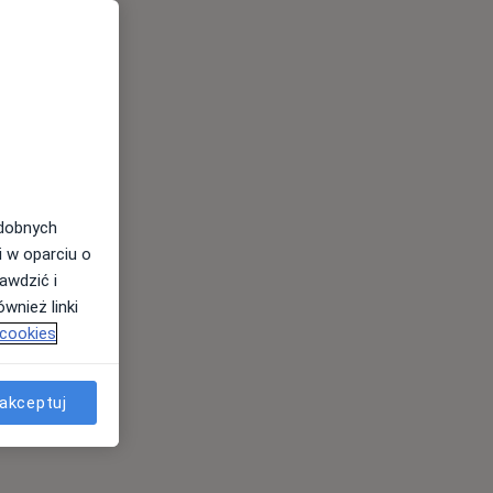
odobnych
i w oparciu o
awdzić i
wnież linki
 cookies
akceptuj