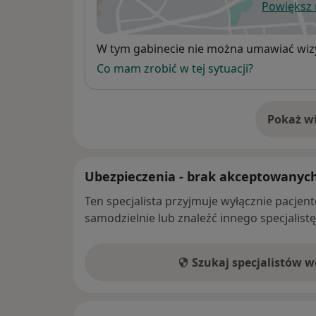
Powiększ
ot
Dostępność
W tym gabinecie nie można umawiać wizy
Co mam zrobić w tej sytuacji?
Pokaż wi
o 
Ubezpieczenia - brak akceptowanyc
Ten specjalista przyjmuje wyłącznie pacje
samodzielnie lub znaleźć innego specjalist
Szukaj specjalistów 