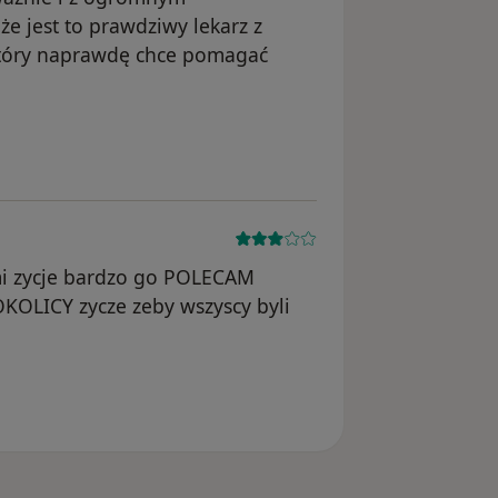
e jest to prawdziwy lekarz z
 który naprawdę chce pomagać
 usunięte
mi zycje bardzo go POLECAM
LICY zycze zeby wszyscy byli
ony