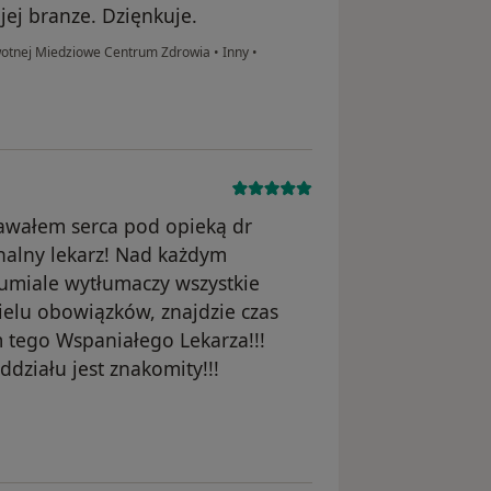
jej branze. Dzięnkuje.
wotnej Miedziowe Centrum Zdrowia
•
Inny
•
awałem serca pod opieką dr
nalny lekarz! Nad każdym
ozumiale wytłumaczy wszystkie
elu obowiązków, znajdzie czas
 tego Wspaniałego Lekarza!!!
działu jest znakomity!!!
sunięte