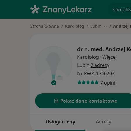
specjaliz
Strona Główna
Kardiolog
Lubin
Andrzej 
Zmień miasto
dr n. med.
Andrzej K
O spec
Kardiolog
·
Więcej
Lubin
2 adresy
Nr PWZ: 1760203
7 opinii
Pokaż dane kontaktowe
Usługi i ceny
Adresy