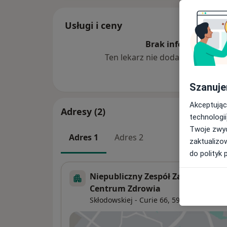
Usługi i ceny
Brak informacji o u
Ten lekarz nie dodał jeszcze inf
Szanuje
Akceptując
Adresy (2)
technologii
Twoje zwyc
Adres 1
Adres 2
zaktualizo
do polityk 
Niepubliczny Zespół Zakładów Op
Centrum Zdrowia
Skłodowskiej - Curie 66,
59-301
Lubin