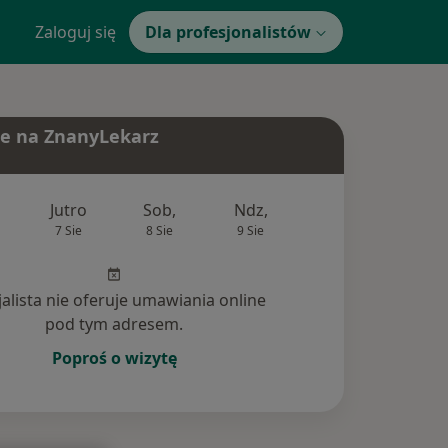
Zaloguj się
Dla profesjonalistów
e na ZnanyLekarz
Jutro
Sob,
Ndz,
Pon,
Wt,
7 Sie
8 Sie
9 Sie
10 Sie
11 Si
jalista nie oferuje umawiania online
pod tym adresem.
Poproś o wizytę