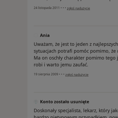
w opinii użytkownika teresa
24 listopada 2011
•
•
•
zgłoś nadużycie
Ania
A
Uważam, że jest to jeden z najlepszych
sytuacjach potrafi pomóc pomimo, że 
Ma on oschły charakter pomimo tego j
robi i warto jemu zaufać.
w opinii użytkownika Ania
19 sierpnia 2009
•
•
•
zgłoś nadużycie
Konto zostało usunięte
Doskonały specjalista, lekarz, który ja
bardzo nietypowym przypadkiem, pow