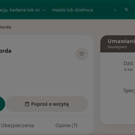
acja, badanie lub nazwisko
miasto lub dzielnica
Korda
Umawiani
Nieaktywny
orda
jalizacjach
Dziś
6 Sie
Spec
Poproś o wizytę
Ubezpieczenia
Opinie (7)