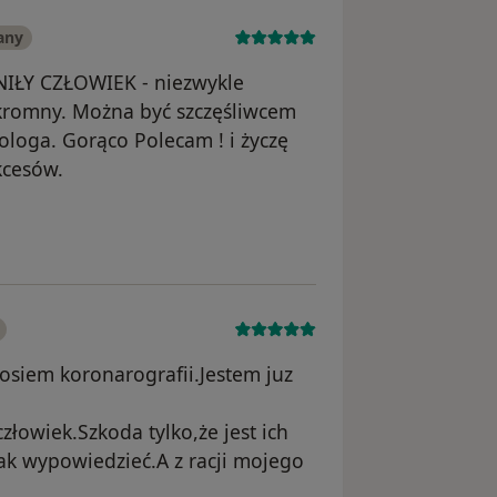
any
NIŁY CZŁOWIEK - niezwykle
kromny. Można być szczęśliwcem
iologa. Gorąco Polecam ! i życzę
kcesów.
osiem koronarografii.Jestem juz
łowiek.Szkoda tylko,że jest ich
ak wypowiedzieć.A z racji mojego