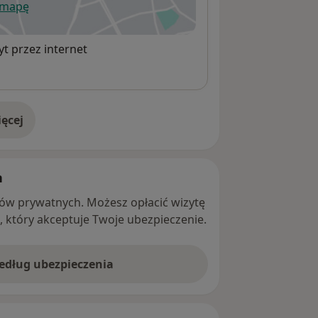
 mapę
wiera się w nowej karcie
t przez internet
ęcej
adresie
h
ntów prywatnych. Możesz opłacić wizytę
ę, który akceptuje Twoje ubezpieczenie.
według ubezpieczenia