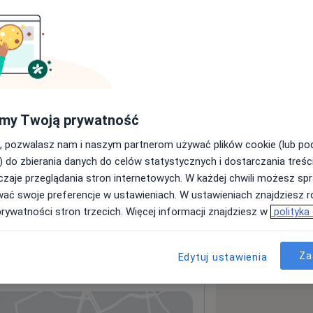
sługach i cenach
ormacji o usługach i cenach.
my Twoją prywatność
, pozwalasz nam i naszym partnerom używać plików cookie (lub p
) do zbierania danych do celów statystycznych i dostarczania treśc
zaje przeglądania stron internetowych. W każdej chwili możesz spr
wać swoje preferencje w ustawieniach. W ustawieniach znajdziesz ró
prywatności stron trzecich. Więcej informacji znajdziesz w
polityka
ieki Zdrowotnej Miedziowe
Za
Edytuj ustawienia