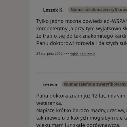
Leszek K.
Numer telefonu zweryfikow
L
Tylko jedno można powiedzieć -WSPA
kompetentny ,a przy tym wyjątkowo s
że trafilo się do tak znakomitego kard
Panu doktorowi zdrowia i dalszych su
w opinii użytkownika Leszek K.
24 sierpnia 2012
•
•
•
zgłoś nadużycie
teresa
Numer telefonu zweryfikowany
T
Pana doktora znam już 12 lat, miałam 
weteranką.
Napiszę krótko bardzo mądry,uczciwy,cz
tak niewielu o których mogłabym sie t
wieku,mam juz skalę porównawczą.