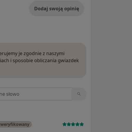
Dodaj swoją opinię
rujemy je zgodnie z naszymi
iach i sposobie obliczania gwiazdek
ięcej o opiniach
niach
zweryfikowany