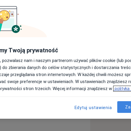
na Uniwersytecie Jagiellońskim w
awodowo z 5. Wojskowym Szpitalem
szkolenie specjalizacyjne z neurologii.
my Twoją prywatność
, pozwalasz nam i naszym partnerom używać plików cookie (lub p
) do zbierania danych do celów statystycznych i dostarczania treśc
zaje przeglądania stron internetowych. W każdej chwili możesz spr
a11y_sr_more_diseases
le głowy
Bóle korzeniowe
+55
wać swoje preferencje w ustawieniach. W ustawieniach znajdziesz ró
prywatności stron trzecich. Więcej informacji znajdziesz w
polityka
Za
Edytuj ustawienia