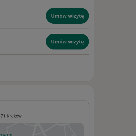
Umów wizytę
Umów wizytę
-571
Kraków
 mapę