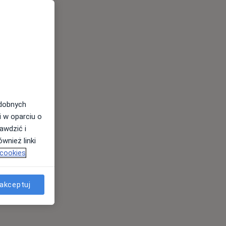
odobnych
i w oparciu o
awdzić i
wnież linki
 cookies
akceptuj