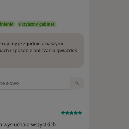
śnienia
Przyjazny gabinet
rujemy je zgodnie z naszymi
iach i sposobie obliczania gwiazdek
ięcej o opiniach
niach
 wysłuchała wszystkich