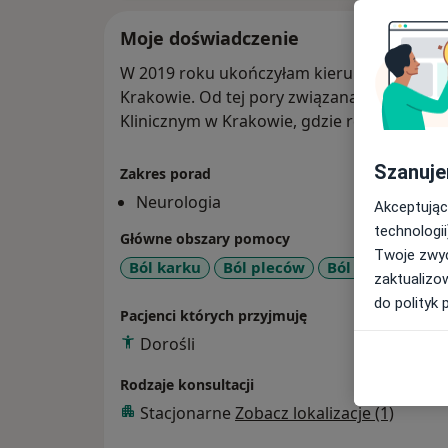
Moje doświadczenie
W 2019 roku ukończyłam kierunek lekarski 
Krakowie. Od tej pory związana jestem z
Klinicznym w Krakowie, gdzie realizowałam 
Szanuje
Zakres porad
Neurologia
Akceptując
technologii
Główne obszary pomocy
Twoje zwyc
Ból karku
Ból pleców
Ból twarzy
Bó
zaktualizo
do polityk 
Pacjenci których przyjmuję
Dorośli
Rodzaje konsultacji
Stacjonarne
Zobacz lokalizacje (1)