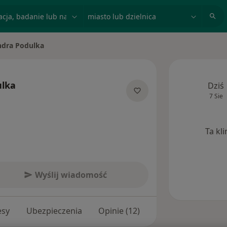
acja, badanie lub nazwisko
miasto lub dzielnica
ndra Podulka
o
ulka
Dziś
7 Sie
jalizacjach
Ta kl
Wyślij wiadomość
esy
Ubezpieczenia
Opinie (12)