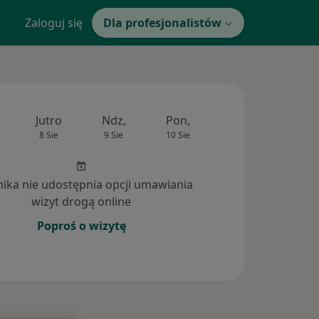
Zaloguj się
Dla profesjonalistów
Jutro
Ndz,
Pon,
Wt,
Śr,
8 Sie
9 Sie
10 Sie
11 Sie
12 Si
inika nie udostępnia opcji umawiania
wizyt drogą online
Poproś o wizytę