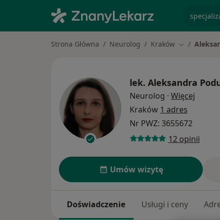
specjaliz
Strona Główna
Neurolog
Kraków
Aleksa
Zmień miast
lek.
Aleksandra Pod
O spec
Neurolog
·
Więcej
Kraków
1 adres
Nr PWZ: 3655672
12 opinii
Umów wizytę
Doświadczenie
Usługi i ceny
Adr