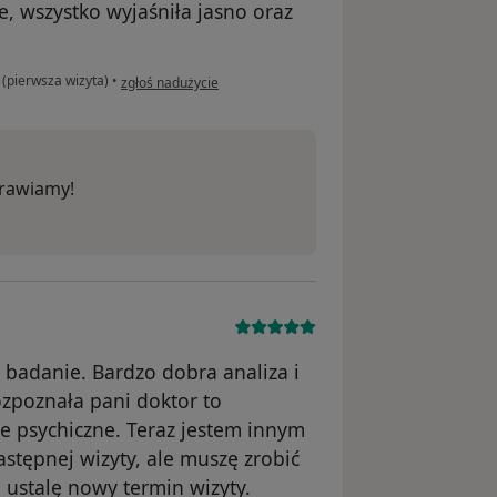
, wszystko wyjaśniła jasno oraz
w opinii użytkownika Damian
 (pierwsza wizyta)
•
zgłoś nadużycie
drawiamy!
 badanie. Bardzo dobra analiza i
zpoznała pani doktor to
 psychiczne. Teraz jestem innym
stępnej wizyty, ale muszę zrobić
 ustalę nowy termin wizyty.