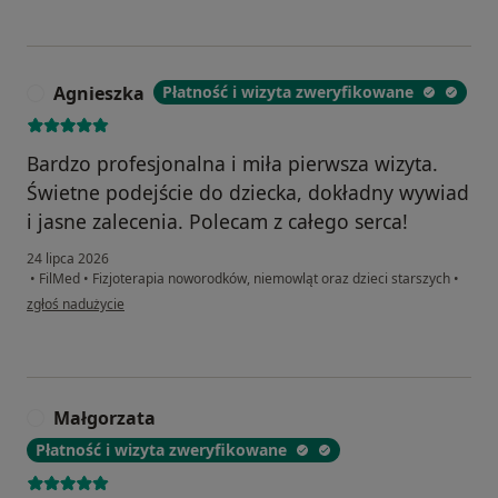
Agnieszka
Płatność i wizyta zweryfikowane
A
Bardzo profesjonalna i miła pierwsza wizyta.
Świetne podejście do dziecka, dokładny wywiad
i jasne zalecenia. Polecam z całego serca!
24 lipca 2026
•
FilMed
•
Fizjoterapia noworodków, niemowląt oraz dzieci starszych
•
w opinii użytkownika Agnieszka
zgłoś nadużycie
Małgorzata
M
Płatność i wizyta zweryfikowane