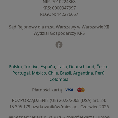
NIP: ⁠7010224868
KRS: ⁠0000347997
REGON: ⁠142276657
Sąd Rejonowy dla m.st. Warszawy w Warszawie XII
Wydział Gospodarczy KRS
Facebook
otwiera się w nowej karcie
otwiera się w nowej karcie
otwiera się w nowej karcie
otwiera się w nowej karcie
otwiera się w nowej karci
otwiera się
otwi
Polska
,
Türkiye
,
España
,
Italia
,
Deutschland
,
Česko
,
otwiera się w nowej karcie
otwiera się w nowej karcie
otwiera się w nowej karcie
otwiera się w nowej kar
otwiera się 
otwier
Portugal
,
México
,
Chile
,
Brasil
,
Argentina
,
Perú
,
otwiera się w nowej karc
Colombia
Płatności kartą
ROZPORZĄDZENIE (UE) 2022/2065 (DSA) art. 24:
15.395.179 użytkowników/miesiąc - Czerwiec 2026
www.znanylekarz.pl © 2026 - Znajdź lekarza i umów