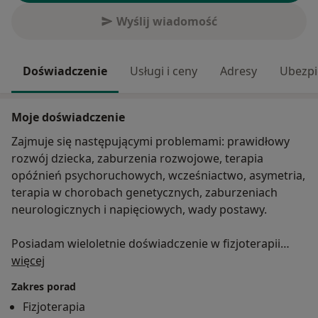
Wyślij wiadomość
Doświadczenie
Usługi i ceny
Adresy
Ubezpi
Moje doświadczenie
Zajmuje się następującymi problemami: prawidłowy
rozwój dziecka, zaburzenia rozwojowe, terapia
opóźnień psychoruchowych, wcześniactwo, asymetria,
terapia w chorobach genetycznych, zaburzeniach
neurologicznych i napięciowych, wady postawy.
Posiadam wieloletnie doświadczenie w fizjoterapii
O mnie
dzieci od już urodzenia, w tym terapii wcześniaków.
więcej
Jestem terapeutką NDT-Bobath Basic, NDT-Bobath
Zakres porad
Baby, Kinesio Tapingu, PNF oraz Neurac 1 i 2. Na
Fizjoterapia
młodego pacjenta zawsze patrzę całościowo: rozwój,