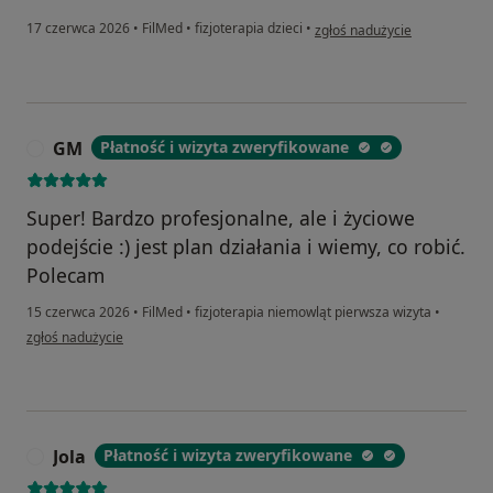
w opinii użytkownika Karolin
17 czerwca 2026
•
FilMed
•
fizjoterapia dzieci
•
zgłoś nadużycie
GM
Płatność i wizyta zweryfikowane
G
Super! Bardzo profesjonalne, ale i życiowe
podejście :) jest plan działania i wiemy, co robić.
Polecam
15 czerwca 2026
•
FilMed
•
fizjoterapia niemowląt pierwsza wizyta
•
w opinii użytkownika GM
zgłoś nadużycie
Jola
Płatność i wizyta zweryfikowane
J