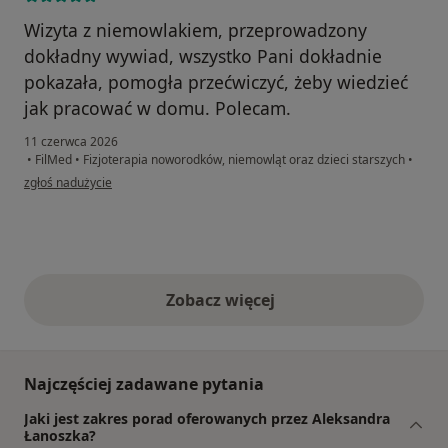
Wizyta z niemowlakiem, przeprowadzony
dokładny wywiad, wszystko Pani dokładnie
pokazała, pomogła przećwiczyć, żeby wiedzieć
jak pracować w domu. Polecam.
11 czerwca 2026
•
FilMed
•
Fizjoterapia noworodków, niemowląt oraz dzieci starszych
•
w opinii użytkownika Jola
zgłoś nadużycie
Zobacz więcej
opinie powyżej
Najczęściej zadawane pytania
Jaki jest zakres porad oferowanych przez Aleksandra
Łanoszka?