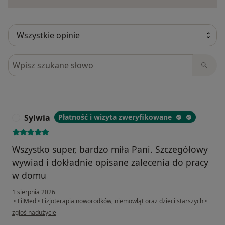
Szukaj w opiniach
Sylwia
Płatność i wizyta zweryfikowane
S
Wszystko super, bardzo miła Pani. Szczegółowy
wywiad i dokładnie opisane zalecenia do pracy
w domu
1 sierpnia 2026
•
FilMed
•
Fizjoterapia noworodków, niemowląt oraz dzieci starszych
•
w opinii użytkownika Sylwia
zgłoś nadużycie