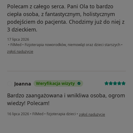
Polecam z całego serca. Pani Ola to bardzo
ciepła osoba, z fantastycznym, holistycznym
podejściem do pacjenta. Chodzimy już do niej z
3 dzieckiem.
17 lipca 2026
•
FilMed
•
Fizjoterapia noworodków, niemowląt oraz dzieci starszych
•
w opinii użytkownika Małgorzata
zgłoś nadużycie
Joanna
Weryfikacja wizyty
J
Bardzo zaangażowana i wnikliwa osoba, ogrom
wiedzy! Polecam!
w opinii użytkownika Joanna
16 lipca 2026
•
FilMed
•
fizjoterapia dzieci
•
zgłoś nadużycie