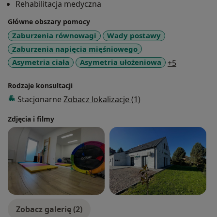
Rehabilitacja medyczna
zachowanie, żywienie. Serdecznie zapraszam!
Główne obszary pomocy
Zaburzenia równowagi
Wady postawy
Zaburzenia napięcia mięśniowego
a11y_sr_mo
Asymetria ciała
Asymetria ułożeniowa
+5
Rodzaje konsultacji
Stacjonarne
Zobacz lokalizacje (1)
Zdjęcia i filmy
Zobacz galerię (2)