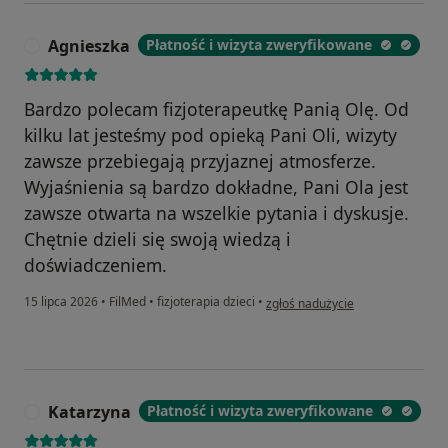
Agnieszka
Płatność i wizyta zweryfikowane
A
Bardzo polecam fizjoterapeutkę Panią Olę. Od
kilku lat jesteśmy pod opieką Pani Oli, wizyty
zawsze przebiegają przyjaznej atmosferze.
Wyjaśnienia są bardzo dokładne, Pani Ola jest
zawsze otwarta na wszelkie pytania i dyskusje.
Chętnie dzieli się swoją wiedzą i
doświadczeniem.
w opinii użytkownika Agnieszka
15 lipca 2026
•
FilMed
•
fizjoterapia dzieci
•
zgłoś nadużycie
Katarzyna
Płatność i wizyta zweryfikowane
K