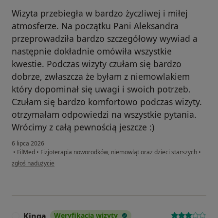
Wizyta przebiegła w bardzo życzliwej i miłej
atmosferze. Na początku Pani Aleksandra
przeprowadziła bardzo szczegółowy wywiad a
następnie dokładnie omówiła wszystkie
kwestie. Podczas wizyty czułam się bardzo
dobrze, zwłaszcza że byłam z niemowlakiem
który dopominał się uwagi i swoich potrzeb.
Czułam się bardzo komfortowo podczas wizyty.
otrzymałam odpowiedzi na wszystkie pytania.
Wrócimy z całą pewnością jeszcze :)
6 lipca 2026
•
FilMed
•
Fizjoterapia noworodków, niemowląt oraz dzieci starszych
•
w opinii użytkownika Katarzyna
zgłoś nadużycie
Kinga
Weryfikacja wizyty
K