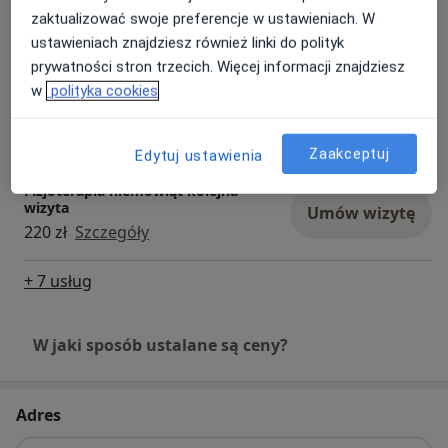
Rehabilitacja dziecięca -
zaktualizować swoje preferencje w ustawieniach. W
neurologiczna
Umów wizytę
ustawieniach znajdziesz również linki do polityk
220 zł
Szczegóły
prywatności stron trzecich. Więcej informacji znajdziesz
w
polityka cookies
Fizjoterapia dzieci
Umów wizytę
220 zł
Szczegóły
Zaakceptuj
Edytuj ustawienia
Fizjoterapia niemowląt kolejna
wizyta
Umów wizytę
220 zł
Szczegóły
+ 7 usług
W jaki sposób ustalane są ceny?
Adres