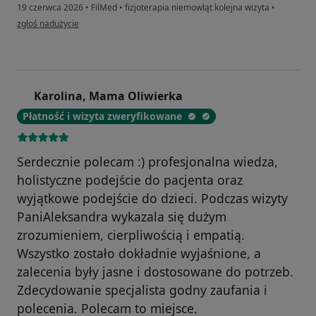
19 czerwca 2026
•
FilMed
•
fizjoterapia niemowląt kolejna wizyta
•
w opinii użytkownika Kinga
zgłoś nadużycie
Karolina, Mama Oliwierka
K
Płatność i wizyta zweryfikowane
Serdecznie polecam :) profesjonalna wiedza,
holistyczne podejście do pacjenta oraz
wyjątkowe podejście do dzieci. Podczas wizyty
PaniAleksandra wykazala się dużym
zrozumieniem, cierpliwością i empatią.
Wszystko zostało dokładnie wyjaśnione, a
zalecenia były jasne i dostosowane do potrzeb.
Zdecydowanie specjalista godny zaufania i
polecenia. Polecam to miejsce.