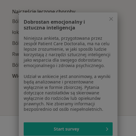
Więcej w kategorii: W pobliżu Niepołomic
Najczęście leczone choroby
Bóle kręgosłupa w Niepołomicach
Dobrostan emocjonalny i
sztuczna inteligencja
łokieć tenisisty w Niepołomicach
Niniejsza ankieta, przygotowana przez
Ból kolana w Niepołomicach
zespół Patient Care Doctoralia, ma na celu
lepsze zrozumienie, w jaki sposób ludzie
Rwa kulszowa w Niepołomicach
korzystają z narzędzi sztucznej inteligencji
jako wsparcia dla swojego dobrostanu
Ból barku w Niepołomicach
emocjonalnego i zdrowia psychicznego.
Więcej (15)
Udział w ankiecie jest anonimowy, a wyniki
będą analizowane i prezentowane
Więcej w kategorii: Najczęście leczone chorob
wyłącznie w formie zbiorczej. Pytania
dotyczące nastolatków są skierowane
wyłącznie do rodziców lub opiekunów
prawnych. Nie zbieramy informacji
bezpośrednio od osób niepełnoletnich.
Serwis
Start survey
Regulamin