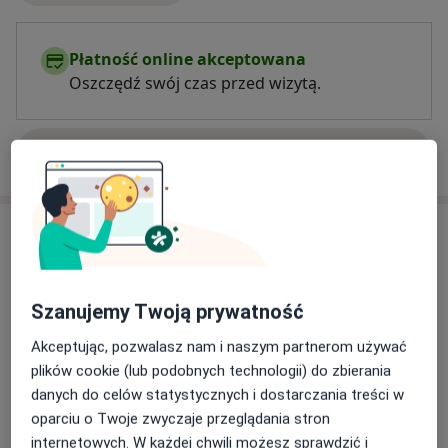
Płatność online akceptowana
Oszczędź swój czas przed wizytą.
Pokaż więcej
o doświadczeniu
Usługi i ceny
Fizjoterapia noworodków,
niemowląt oraz dzieci starszych
Umów wizytę
220 zł - 250 zł
Szczegóły
Szanujemy Twoją prywatność
Akceptując, pozwalasz nam i naszym partnerom używać
Rehabilitacja dzieci metodą NDT
plików cookie (lub podobnych technologii) do zbierania
Bobath
Umów wizytę
danych do celów statystycznych i dostarczania treści w
220 zł
Szczegóły
oparciu o Twoje zwyczaje przeglądania stron
internetowych. W każdej chwili możesz sprawdzić i