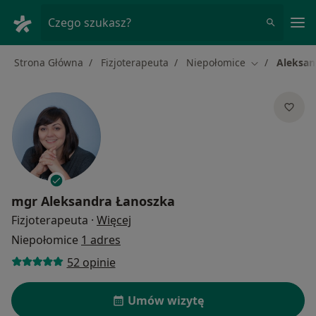
Me
Czego szukasz?
Strona Główna
Fizjoterapeuta
Niepołomice
Aleksan
Zmień miasto
mgr
Aleksandra Łanoszka
O specjalizacjach
Fizjoterapeuta
·
Więcej
Niepołomice
1 adres
52 opinie
Umów wizytę