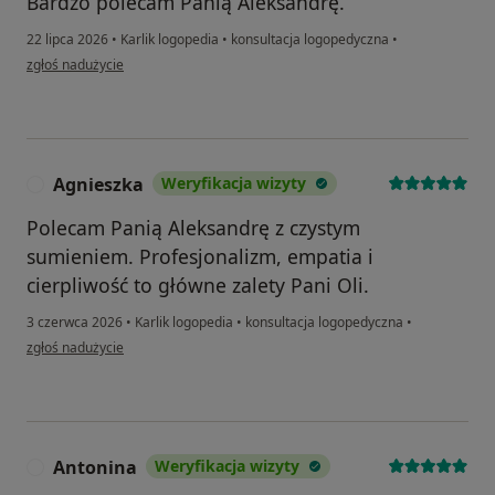
Bardzo polecam Panią Aleksandrę.
22 lipca 2026
•
Karlik logopedia
•
konsultacja logopedyczna
•
w opinii użytkownika GRZEGORZ
zgłoś nadużycie
Agnieszka
Weryfikacja wizyty
A
Polecam Panią Aleksandrę z czystym
sumieniem. Profesjonalizm, empatia i
cierpliwość to główne zalety Pani Oli.
3 czerwca 2026
•
Karlik logopedia
•
konsultacja logopedyczna
•
w opinii użytkownika Agnieszka
zgłoś nadużycie
Antonina
Weryfikacja wizyty
A