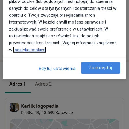
plików cookie (lub podobnych technologii) do zbierania
„Jak doskonalić pisanie dłuższych form wypowiedzi”.
danych do celów statystycznych i dostarczania treści w
Nowe tendencje w nauczaniu języka polskiego w
Stymulacja rozwoju mowy
Umów wizytę
oparciu o Twoje zwyczaje przeglądania stron
150 zł
Szczegóły
zreformowanej szkole. Nowe egzaminy a nowe
internetowych. W każdej chwili możesz sprawdzić i
podręczniki.
zaktualizować swoje preferencje w ustawieniach. W
+ 2 usługi
ustawieniach znajdziesz również linki do polityk
prywatności stron trzecich. Więcej informacji znajdziesz
W jaki sposób ustalane są ceny?
w
polityka cookies
Zaakceptuj
Edytuj ustawienia
Adresy (2)
Adres 1
Adres 2
Karlik logopedia
Krótka 43,
40-639
Katowice