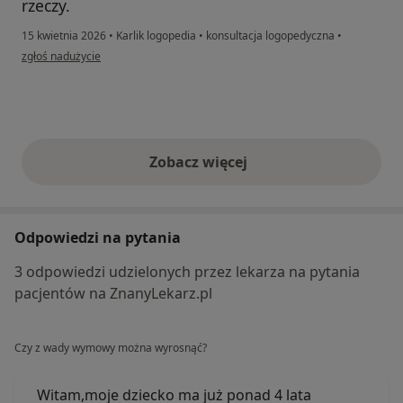
rzeczy.
15 kwietnia 2026
•
Karlik logopedia
•
konsultacja logopedyczna
•
w opinii użytkownika K
zgłoś nadużycie
Zobacz więcej
opinie powyżej
Odpowiedzi na pytania
3 odpowiedzi udzielonych przez lekarza na pytania
pacjentów na ZnanyLekarz.pl
Czy z wady wymowy można wyrosnąć?
Witam,moje dziecko ma już ponad 4 lata