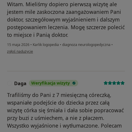
Witam. Mieliśmy dopiero pierwszą wizytę ale
jestem mile zaskoczona zaangażowaniem Pani
doktor, szczegółowym wyjaśnieniem i dalszym
postępowaniem leczenia. Mogę szczerze polecić
to miejsce i Panią doktor.
15 maja 2026
•
Karlik logopedia
•
diagnoza neurologopedyczna
•
w opinii użytkownika Antonina
zgłoś nadużycie
Daga
Weryfikacja wizyty
D
Trafiliśmy do Pani z 7 miesięczną córeczką,
wspaniałe podejście do dziecka przez całą
wizytę córka się śmiała i dała sobie popracować
przy buzi z uśmiechem, a nie z płaczem.
Wszystko wyjaśnione i wytłumaczone. Polecam