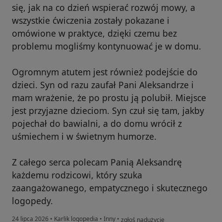
się, jak na co dzień wspierać rozwój mowy, a
wszystkie ćwiczenia zostały pokazane i
omówione w praktyce, dzięki czemu bez
problemu mogliśmy kontynuować je w domu.
Ogromnym atutem jest również podejście do
dzieci. Syn od razu zaufał Pani Aleksandrze i
mam wrażenie, że po prostu ją polubił. Miejsce
jest przyjazne dzieciom. Syn czuł się tam, jakby
pojechał do bawialni, a do domu wrócił z
uśmiechem i w świetnym humorze.
Z całego serca polecam Panią Aleksandrę
każdemu rodzicowi, który szuka
zaangażowanego, empatycznego i skutecznego
logopedy.
w opinii użytkownika Karina
24 lipca 2026
•
Karlik logopedia
•
Inny
•
zgłoś nadużycie