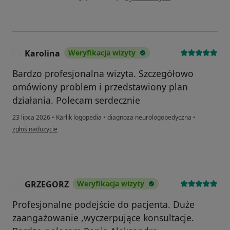
Karolina
Weryfikacja wizyty
K
Bardzo profesjonalna wizyta. Szczegółowo
omówiony problem i przedstawiony plan
działania. Polecam serdecznie
23 lipca 2026
•
Karlik logopedia
•
diagnoza neurologopedyczna
•
w opinii użytkownika Karolina
zgłoś nadużycie
GRZEGORZ
Weryfikacja wizyty
G
Profesjonalne podejście do pacjenta. Duże
zaangażowanie ,wyczerpujące konsultacje.