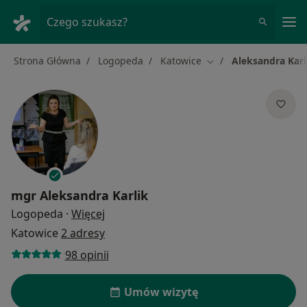
Me
Czego szukasz?
Strona Główna
Logopeda
Katowice
Aleksandra Karl
Zmień miasto
mgr
Aleksandra Karlik
O specjalizacjach
Logopeda
·
Więcej
Katowice
2 adresy
98 opinii
Umów wizytę