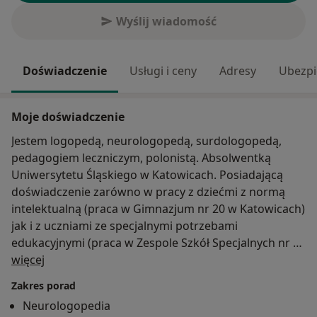
Wyślij wiadomość
Doświadczenie
Usługi i ceny
Adresy
Ubezpi
Moje doświadczenie
Jestem logopedą, neurologopedą, surdologopedą,
pedagogiem leczniczym, polonistą. Absolwentką
Uniwersytetu Śląskiego w Katowicach. Posiadającą
doświadczenie zarówno w pracy z dziećmi z normą
intelektualną (praca w Gimnazjum nr 20 w Katowicach)
jak i z uczniami ze specjalnymi potrzebami
edukacyjnymi (praca w Zespole Szkół Specjalnych nr 6
O mnie
w Katowicach, która znajduje się na terenie
więcej
Górnośląskiego Centrum Zdrowia Dziecka) z którymi
Zakres porad
pracuję na oddziałach onkologii, hematologii i
Neurologopedia
chemioterapii, a także neurochirurgii dziecięcej.