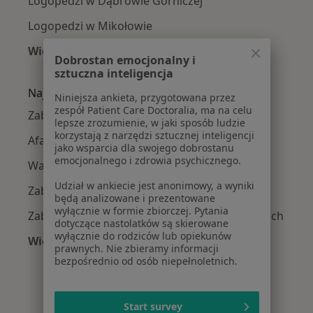
Logopedzi w Dąbrowie Górniczej
Logopedzi w Mikołowie
Więcej (14)
Dobrostan emocjonalny i
Więcej w kategorii: W pobliżu Katowic
sztuczna inteligencja
Najczęście leczone choroby
Niniejsza ankieta, przygotowana przez
zespół Patient Care Doctoralia, ma na celu
Zaburzenia mowy w Katowicach
lepsze zrozumienie, w jaki sposób ludzie
korzystają z narzędzi sztucznej inteligencji
Afazja w Katowicach
jako wsparcia dla swojego dobrostanu
emocjonalnego i zdrowia psychicznego.
Wady wymowy w Katowicach
Udział w ankiecie jest anonimowy, a wyniki
Zaburzenia połykania w Katowicach
będą analizowane i prezentowane
wyłącznie w formie zbiorczej. Pytania
Zaburzenia napięcia mięśniowego w Katowicach
dotyczące nastolatków są skierowane
wyłącznie do rodziców lub opiekunów
Więcej (15)
prawnych. Nie zbieramy informacji
Więcej w kategorii: Najczęście leczone chorob
bezpośrednio od osób niepełnoletnich.
Start survey