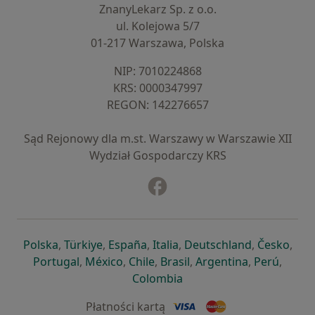
ZnanyLekarz Sp. z o.o.
ul. Kolejowa 5/7
01-217 Warszawa, Polska
NIP: ⁠7010224868
KRS: ⁠0000347997
REGON: ⁠142276657
Sąd Rejonowy dla m.st. Warszawy w Warszawie XII
Wydział Gospodarczy KRS
Facebook
otwiera się w nowej karcie
otwiera się w nowej karcie
otwiera się w nowej karcie
otwiera się w nowej karcie
otwiera się w nowej karci
otwiera się
otwi
Polska
,
Türkiye
,
España
,
Italia
,
Deutschland
,
Česko
,
otwiera się w nowej karcie
otwiera się w nowej karcie
otwiera się w nowej karcie
otwiera się w nowej kar
otwiera się 
otwier
Portugal
,
México
,
Chile
,
Brasil
,
Argentina
,
Perú
,
otwiera się w nowej karc
Colombia
Płatności kartą