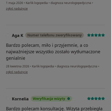
1 maja 2026
•
Karlik logopedia
•
diagnoza neurologopedyczna
•
w opinii użytkownika Daga
zgłoś nadużycie
Aga K
Numer telefonu zweryfikowany
A
Bardzo polecam, miło i przyjemnie, a co
najważniejsze wszystko zostało wytłumaczone
genialnie
28 kwietnia 2026
•
Karlik logopedia
•
diagnoza neurologopedyczna
•
w opinii użytkownika Aga K
zgłoś nadużycie
Kornelia
Weryfikacja wizyty
K
Bardzo polecam konsultację. Wizyta przebiegła