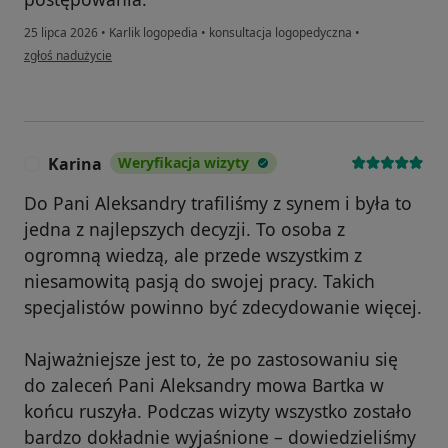
25 lipca 2026
•
Karlik logopedia
•
konsultacja logopedyczna
•
w opinii użytkownika Daria
zgłoś nadużycie
Karina
Weryfikacja wizyty
K
Do Pani Aleksandry trafiliśmy z synem i była to
jedna z najlepszych decyzji. To osoba z
ogromną wiedzą, ale przede wszystkim z
niesamowitą pasją do swojej pracy. Takich
specjalistów powinno być zdecydowanie więcej.
Najważniejsze jest to, że po zastosowaniu się
do zaleceń Pani Aleksandry mowa Bartka w
końcu ruszyła. Podczas wizyty wszystko zostało
bardzo dokładnie wyjaśnione – dowiedzieliśmy