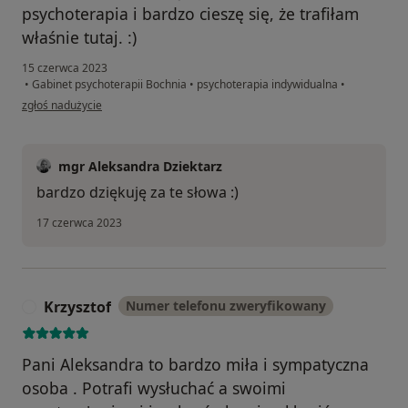
psychoterapia i bardzo cieszę się, że trafiłam
właśnie tutaj. :)
15 czerwca 2023
•
Gabinet psychoterapii Bochnia
•
psychoterapia indywidualna
•
w opinii użytkownika M. Kowalska
zgłoś nadużycie
mgr Aleksandra Dziektarz
bardzo dziękuję za te słowa :)
17 czerwca 2023
Krzysztof
Numer telefonu zweryfikowany
K
Pani Aleksandra to bardzo miła i sympatyczna
osoba . Potrafi wysłuchać a swoimi