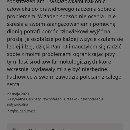
spostrzeżeniami i wskazówkami nakłonić
człowieka do prawidłowego radzenia sobie z
problemem. W żaden sposób nie ocenia , nie
skreśla a swoim zaangażowaniem i pomocną
dłonią potrafi pomóc człowiekowi wyjść na
prostą. Ja osobiście po każdej wizycie czułem się
lepiej i lżej, dzięki Pani Oli nauczyłem się radzić
sobie z moimi problemami ograniczając przy
tym ilość środków farmokologicznych które
wcześniej wydawały mi się być niezbędne..
Fachowiec w swoim zawodzie polecam z całego
serca.
22 maja 2023
•
Prywatne Gabinety Psychoterapii Brzesko
•
psychoterapia
indywidualna
w opinii użytkownika Krzysztof
•
zgłoś nadużycie