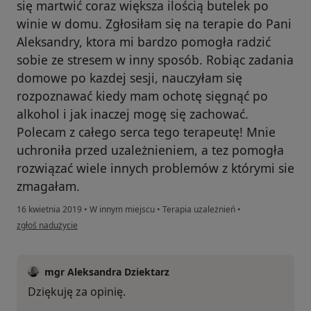
się martwić coraz większa ilością butelek po
winie w domu. Zgłosiłam się na terapie do Pani
Aleksandry, ktora mi bardzo pomogła radzić
sobie ze stresem w inny sposób. Robiąc zadania
domowe po kazdej sesji, nauczyłam się
rozpoznawać kiedy mam ochotę sięgnąć po
alkohol i jak inaczej mogę się zachować.
Polecam z całego serca tego terapeutę! Mnie
uchroniła przed uzależnieniem, a tez pomogła
rozwiązać wiele innych problemów z którymi sie
zmagałam.
16 kwietnia 2019
•
W innym miejscu
•
Terapia uzależnień
•
w opinii użytkownika Konto zostało usunięte
zgłoś nadużycie
mgr Aleksandra Dziektarz
Dziękuję za opinię.