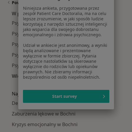
Powiązane wyszukiwania
Niniejsza ankieta, przygotowana przez
W pobliżu Bochni
zespół Patient Care Doctoralia, ma na celu
lepsze zrozumienie, w jaki sposób ludzie
Psychoterapeuci w Krakowie
korzystają z narzędzi sztucznej inteligencji
jako wsparcia dla swojego dobrostanu
Psychoterapeuci w Tarnowie
emocjonalnego i zdrowia psychicznego.
Psychoterapeuci w Nowym Sączu
Udział w ankiecie jest anonimowy, a wyniki
będą analizowane i prezentowane
Psychoterapeuci w Wieliczce
wyłącznie w formie zbiorczej. Pytania
dotyczące nastolatków są skierowane
Psychoterapeuci w Niepołomicach
wyłącznie do rodziców lub opiekunów
prawnych. Nie zbieramy informacji
Więcej (13)
bezpośrednio od osób niepełnoletnich.
Więcej w kategorii: W pobliżu Bochni
Najczęście leczone choroby
Start survey
Depresja w Bochni
Zaburzenia lękowe w Bochni
Kryzys emocjonalny w Bochni