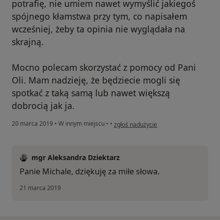
potrafię, nie umiem nawet wymyślić jakiegoś
spójnego kłamstwa przy tym, co napisałem
wcześniej, żeby ta opinia nie wyglądała na
skrajną.
Mocno polecam skorzystać z pomocy od Pani
Oli. Mam nadzieję, że będziecie mogli się
spotkać z taką samą lub nawet większą
dobrocią jak ja.
w opinii użytkownika Michał
20 marca 2019
•
W innym miejscu
•
•
zgłoś nadużycie
mgr Aleksandra Dziektarz
Panie Michale, dziękuję za miłe słowa.
21 marca 2019