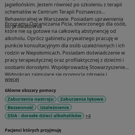
Jagiellońskim. Jestem również po szkoleniu z terapii
schematów w Centrum Terapii Poznawczo
Behawioralnej w Warszawie. Posiadam uprawnienia
Programu Ograniczania Picia, stworzonego dla osób,
do prowadzenia
które nie są gotowe na całkowitą abstynencję od
alkoholu. Oprócz gabinetu prywatnego pracuję w
punkcie konsultacyjnym dla osób uzależnionych i ich
rodzin w Niepołomicach. Posiadam doświadczenie w
pracy terapeutycznej oraz profilaktycznej z dziećmi i
osobami dorosłymi. Współprowadzę Stowarzyszenie
Widnokrąg zajmujące się promocją zdrowia i
O mnie
więcej
profilaktyką zachowań ryzykownych. Jestem członkiem
Polskiego Towarzystwa Terapii Poznawczej i
Główne obszary pomocy
Behawioralnej. W swojej pracy korzystam głównie z
Zaburzenia nastroju
Zaburzenia lękowe
dorobku terapii poznawczo-behawioralnej. Istotna jest
Bezsenność
Uzależnienie
dla mnie atmosfera empatii, szacunku i akceptacji.
a11y_sr_more_dise
DDA - dorosłe dzieci alkoholików
+4
Stale rozwijam swoje kompetencje poprzez udział w
szkoleniach i superwizji.
Pacjenci których przyjmuję