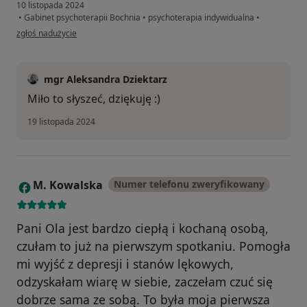
10 listopada 2024
•
Gabinet psychoterapii Bochnia
•
psychoterapia indywidualna
•
w opinii użytkownika Kinga
zgłoś nadużycie
mgr Aleksandra Dziektarz
Miło to słyszeć, dziękuję :)
19 listopada 2024
M. Kowalska
Numer telefonu zweryfikowany
M
Pani Ola jest bardzo ciepłą i kochaną osobą,
czułam to już na pierwszym spotkaniu. Pomogła
mi wyjść z depresji i stanów lękowych,
odzyskałam wiarę w siebie, zaczełam czuć się
dobrze sama ze sobą. To była moja pierwsza