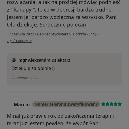
rozwiązania, a tak najprościej mówiąc podnieść
z " kanapy ", to co w depresji bardzo trudne.
Jestem jej bardzo wdzięczna za wszystko. Pani
Olu dziękuję. Serdecznie polecam.
17 czerwca 2022
•
Gabinet psychoterapii Bochnia
•
Inny
•
w opinii użytkownika AJ
zgłoś nadużycie
mgr Aleksandra Dziektarz
Dziękuję za opinię :)
22 czerwca 2022
Marcin
Numer telefonu zweryfikowany
M
Minął już prawie rok od zakończenia terapii i
teraz już jestem pewien, że wybór Pani