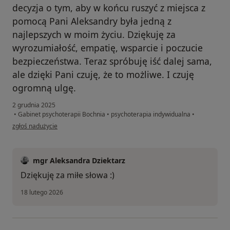
decyzja o tym, aby w końcu ruszyć z miejsca z
pomocą Pani Aleksandry była jedną z
najlepszych w moim życiu. Dziękuję za
wyrozumiałość, empatię, wsparcie i poczucie
bezpieczeństwa. Teraz spróbuję iść dalej sama,
ale dzięki Pani czuję, że to możliwe. I czuję
ogromną ulgę.
2 grudnia 2025
•
Gabinet psychoterapii Bochnia
•
psychoterapia indywidualna
•
w opinii użytkownika Agnieszka
zgłoś nadużycie
mgr Aleksandra Dziektarz
Dziękuję za miłe słowa :)
18 lutego 2026