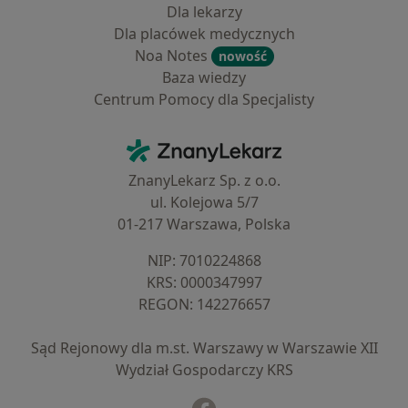
Dla lekarzy
Dla placówek medycznych
Noa Notes
nowość
Baza wiedzy
Centrum Pomocy dla Specjalisty
Kontakt
ZnanyLekarz - Strona główna
ZnanyLekarz Sp. z o.o.
ul. Kolejowa 5/7
01-217 Warszawa, Polska
NIP: ⁠7010224868
KRS: ⁠0000347997
REGON: ⁠142276657
Sąd Rejonowy dla m.st. Warszawy w Warszawie XII
Wydział Gospodarczy KRS
Facebook
otwiera się w nowej karcie