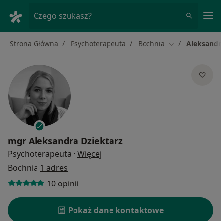
Me
Czego szukasz?
Strona Główna
Psychoterapeuta
Bochnia
Aleksandr
Zmień miasto
mgr
Aleksandra Dziektarz
O specjalizacjach
Psychoterapeuta
·
Więcej
Bochnia
1 adres
10 opinii
Pokaż dane kontaktowe