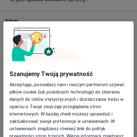
Adres
Gabinet psychoterapii Bochnia
Partyzantów 23,
32-700
Bochnia
Powiększ mapę
otwiera się w nowej karcie
Szanujemy Twoją prywatność
Dostępność
W tym gabinecie nie można umawiać wizyt przez
Akceptując, pozwalasz nam i naszym partnerom używać
internet
plików cookie (lub podobnych technologii) do zbierania
Co mam zrobić w tej sytuacji?
danych do celów statystycznych i dostarczania treści w
oparciu o Twoje zwyczaje przeglądania stron
internetowych. W każdej chwili możesz sprawdzić i
Pokaż więcej
o adresie
zaktualizować swoje preferencje w ustawieniach. W
ustawieniach znajdziesz również linki do polityk
prywatności stron trzecich. Więcej informacji znajdziesz