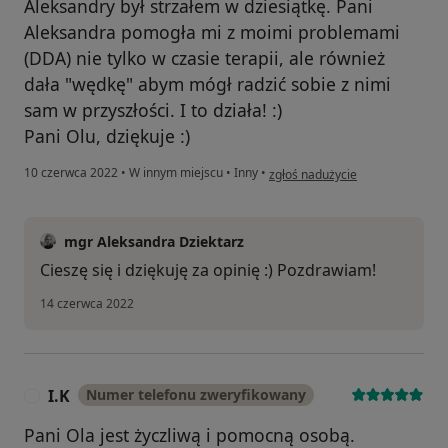
Aleksandry był strzałem w dziesiątkę. Pani
Aleksandra pomogła mi z moimi problemami
(DDA) nie tylko w czasie terapii, ale również
dała "wędkę" abym mógł radzić sobie z nimi
sam w przyszłości. I to działa! :)
Pani Olu, dziękuje :)
w opinii użytkownika Marcin
10 czerwca 2022
•
W innym miejscu
•
Inny
•
zgłoś nadużycie
mgr Aleksandra Dziektarz
Cieszę się i dziękuję za opinię :) Pozdrawiam!
14 czerwca 2022
I.K
Numer telefonu zweryfikowany
I
Pani Ola jest życzliwą i pomocną osobą.