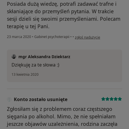
Posiada dużą wiedzę, potrafi zadawać trafne i
skłaniające do przemyśleń pytania. W trakcie
sesji dzieli się swoimi przemyśleniami. Polecam
terapię u tej Pani.
w opinii użytkownika I.K
23 marca 2020
•
Gabinet psychoterapii
•
•
zgłoś nadużycie
mgr Aleksandra Dziektarz
Dziękuję za te słowa :)
13 kwietnia 2020
Konto zostało usunięte
Zgłosiłam się z problemem coraz częstszego
sięgania po alkohol. Mimo, że nie spełniałam
jeszcze objawów uzależnienia, rodzina zaczęła