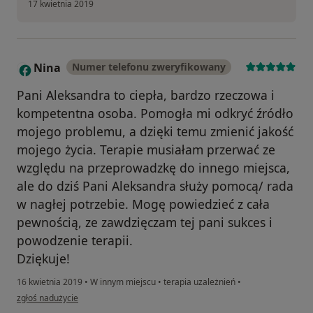
17 kwietnia 2019
Nina
Numer telefonu zweryfikowany
N
Pani Aleksandra to ciepła, bardzo rzeczowa i
kompetentna osoba. Pomogła mi odkryć źródło
mojego problemu, a dzięki temu zmienić jakość
mojego życia. Terapie musiałam przerwać ze
względu na przeprowadzkę do innego miejsca,
ale do dziś Pani Aleksandra służy pomocą/ rada
w nagłej potrzebie. Mogę powiedzieć z cała
pewnością, ze zawdzięczam tej pani sukces i
powodzenie terapii.
Dziękuje!
16 kwietnia 2019
•
W innym miejscu
•
terapia uzależnień
•
w opinii użytkownika Nina
zgłoś nadużycie