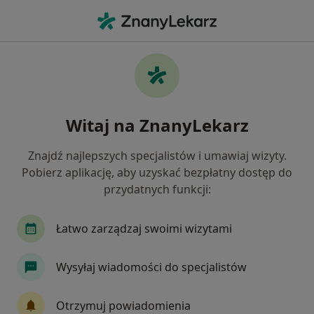
Me
Czego szukasz?
Strona Główna
Dermatolog
Poznań
Agnieszka Zawirs
Witaj na ZnanyLekarz
Znajdź najlepszych specjalistów i umawiaj wizyty.
Pobierz aplikację, aby uzyskać bezpłatny dostęp do
przydatnych funkcji:
dr n. med.
Agnieszka Zawirska
O specjalizacjach
Dermatolog
·
Więcej
Łatwo zarządzaj swoimi wizytami
Poznań
1 adres
Nr PWZ: 6392734
Wysyłaj wiadomości do specjalistów
42 opinie
Otrzymuj powiadomienia