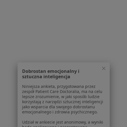
dermatologiczna (pierwsza wizyta), konsultacja
dermatologiczna (kolejna wizyta), Pakiet 2 wizyt,
konsultacja dermatologiczna online.
Gdzie Agnieszka Zawirska ma swój gabinet?
Czy Agnieszka Zawirska przyjmuje online, bez
konieczności pojawiania się w placówce?
W jakich językach konsultuje Agnieszka Zawirska?
Jak Agnieszka Zawirska umawia wizyty?
W jakich godzinach przyjmuje Agnieszka Zawirska?
Agnieszka Zawirska: co mówią pacjenci?
Dobrostan emocjonalny i
sztuczna inteligencja
Jakie ubezpieczenia akceptuje Agnieszka Zawirska?
Niniejsza ankieta, przygotowana przez
Powiązane wyszukiwania
zespół Patient Care Doctoralia, ma na celu
lepsze zrozumienie, w jaki sposób ludzie
Dermatolodzy w pobliżu
korzystają z narzędzi sztucznej inteligencji
Dermatolodzy Grunwald
jako wsparcia dla swojego dobrostanu
emocjonalnego i zdrowia psychicznego.
Dermatolodzy Jeżyce
Udział w ankiecie jest anonimowy, a wyniki