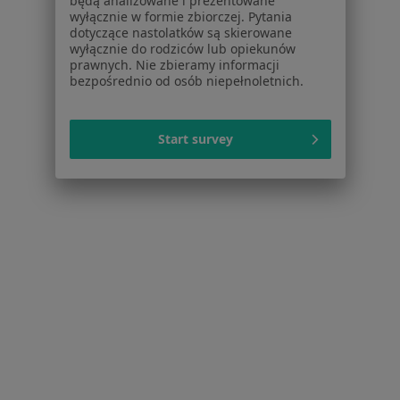
Dermatolodzy Stare Miasto
będą analizowane i prezentowane
wyłącznie w formie zbiorczej. Pytania
Dermatolodzy Nowe Miasto
dotyczące nastolatków są skierowane
wyłącznie do rodziców lub opiekunów
Dermatolodzy Wilda
prawnych. Nie zbieramy informacji
bezpośrednio od osób niepełnoletnich.
Najczęście leczone choroby
Atopowe zapalenie skóry w Poznaniu
Start survey
łuszczyca w Poznaniu
Trądzik różowaty w Poznaniu
Grzybica w Poznaniu
Choroby skóry w Poznaniu
Więcej (15)
Więcej w kategorii: Najczęście leczone chorob