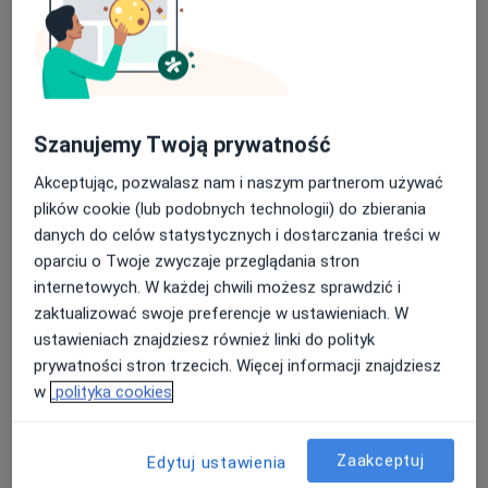
Instytutu Medycyny Funkcjonalnej (IFM) i jestem w
Konsultacja online
trakcie wielomiesięcznego szkolenia certyfikacyjnego
w tej dziedzinie medycyny.
Szanujemy Twoją prywatność
Dostępność
W tym gabinecie nie można umawiać wizyt przez
Akceptując, pozwalasz nam i naszym partnerom używać
internet
plików cookie (lub podobnych technologii) do zbierania
Co mam zrobić w tej sytuacji?
danych do celów statystycznych i dostarczania treści w
oparciu o Twoje zwyczaje przeglądania stron
internetowych. W każdej chwili możesz sprawdzić i
Pokaż więcej
zaktualizować swoje preferencje w ustawieniach. W
o adresie
ustawieniach znajdziesz również linki do polityk
prywatności stron trzecich. Więcej informacji znajdziesz
Ubezpieczenia - brak akceptowanych
w
polityka cookies
Ten specjalista przyjmuje wyłącznie pacjentów
prywatnych. Możesz opłacić wizytę samodzielnie lub
Zaakceptuj
Edytuj ustawienia
znaleźć innego specjalistę, który akceptuje Twoje