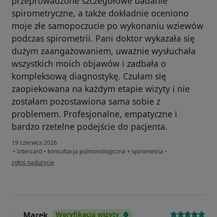
przeprowadzone szczegółowe badanie
spirometryczne, a także dokładnie oceniono
moje złe samopoczucie po wykonaniu wziewów
podczas spirometrii. Pani doktor wykazała się
dużym zaangażowaniem, uważnie wysłuchała
wszystkich moich objawów i zadbała o
kompleksową diagnostykę. Czułam się
zaopiekowana na każdym etapie wizyty i nie
zostałam pozostawiona sama sobie z
problemem. Profesjonalne, empatyczne i
bardzo rzetelne podejście do pacjenta.
19 czerwca 2026
•
Intercard
•
konsultacja pulmonologiczna + spirometria
•
w opinii użytkownika Dorota
zgłoś nadużycie
Marek
Weryfikacja wizyty
M