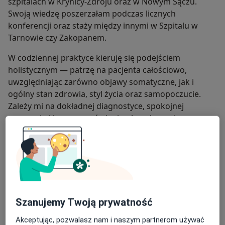
szpitalach w Krynicy-Zdroju oraz w Nowym Sączu.
Swoją wiedzę poszerzałam podczas licznych
konferencji oraz staży między innymi w Szpitalu w
Tarnowie czy Zakopanem.
W codziennej praktyce kieruję się podejściem
holistycznym — patrzę na pacjenta całościowo,
uwzględniając zarówno objawy somatyczne, jak i
ogólny stan zdrowia, styl życia oraz samopoczucie.
Zależy mi na dokładnej diagnostyce, spokojnej
rozmowie i jasnym omówieniu planu leczenia.
Przyjmuję osoby dorosłe w ramach wizyt
stacjonarnych. Oferuję szybkie terminy konsultacji i
dbam o to, aby każda wizyta odbywała się w
atmosferze zaufania, spokoju i wzajemnego szacunku
O mnie
więcej
Szanujemy Twoją prywatność
Rodzaje konsultacji
Akceptując, pozwalasz nam i naszym partnerom używać