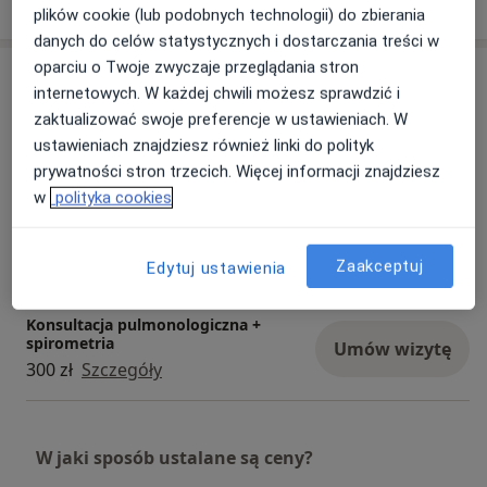
Stacjonarne
Zobacz lokalizacje (1)
plików cookie (lub podobnych technologii) do zbierania
danych do celów statystycznych i dostarczania treści w
oparciu o Twoje zwyczaje przeglądania stron
Usługi i ceny
internetowych. W każdej chwili możesz sprawdzić i
Konsultacja pulmonologiczna
zaktualizować swoje preferencje w ustawieniach. W
(kolejna wizyta)
Umów wizytę
ustawieniach znajdziesz również linki do polityk
220 zł
Szczegóły
prywatności stron trzecich. Więcej informacji znajdziesz
w
polityka cookies
Konsultacja pulmonologiczna
(pierwsza wizyta)
Umów wizytę
250 zł
Szczegóły
Zaakceptuj
Edytuj ustawienia
Konsultacja pulmonologiczna +
spirometria
Umów wizytę
300 zł
Szczegóły
W jaki sposób ustalane są ceny?