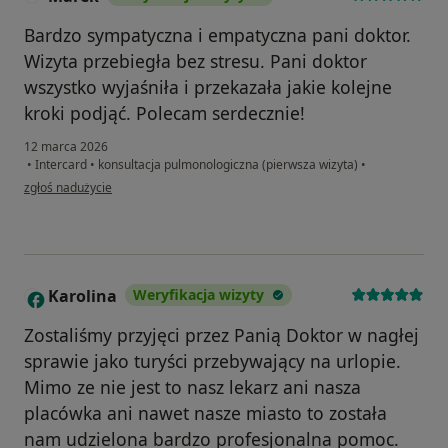
Bardzo sympatyczna i empatyczna pani doktor.
Wizyta przebiegła bez stresu. Pani doktor
wszystko wyjaśniła i przekazała jakie kolejne
kroki podjąć. Polecam serdecznie!
12 marca 2026
•
Intercard
•
konsultacja pulmonologiczna (pierwsza wizyta)
•
w opinii użytkownika Marek
zgłoś nadużycie
Karolina
Weryfikacja wizyty
K
Zostaliśmy przyjęci przez Panią Doktor w nagłej
sprawie jako turyści przebywający na urlopie.
Mimo ze nie jest to nasz lekarz ani nasza
placówka ani nawet nasze miasto to została
nam udzielona bardzo profesjonalna pomoc.