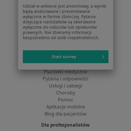
Jak działają wyniki wyszukiwania
Udział w ankiecie jest anonimowy, a wyniki
Dostępność
będą analizowane i prezentowane
O nas
wyłącznie w formie zbiorczej. Pytania
Praca
Rekrutujemy!
dotyczące nastolatków są skierowane
wyłącznie do rodziców lub opiekunów
Partnerzy
prawnych. Nie zbieramy informacji
Centrum prasowe
bezpośrednio od osób niepełnoletnich.
Kontakt
Dla pacjentów
Start survey
Lekarze
Placówki medyczne
Pytania i odpowiedzi
Usługi i zabiegi
Choroby
Pomoc
Aplikacje mobilne
Blog dla pacjentów
Dla profesjonalistów