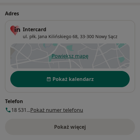
Adres
Intercard
ul. płk. Jana Kilińskiego 68,
33-300
Nowy Sącz
Powiększ mapę
otwiera się w nowej karcie
Dostępność
Pokaż kalendarz
Telefon
18 531...
Pokaż numer telefonu
Pokaż więcej
o adresie