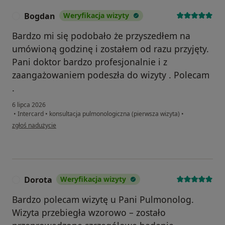
Bogdan
Weryfikacja wizyty
B
Bardzo mi się podobało że przyszedłem na
umówioną godzinę i zostałem od razu przyjęty.
Pani doktor bardzo profesjonalnie i z
zaangażowaniem podeszła do wizyty . Polecam
.
6 lipca 2026
•
Intercard
•
konsultacja pulmonologiczna (pierwsza wizyta)
•
w opinii użytkownika Bogdan
zgłoś nadużycie
Dorota
Weryfikacja wizyty
D
Bardzo polecam wizytę u Pani Pulmonolog.
Wizyta przebiegła wzorowo – zostało