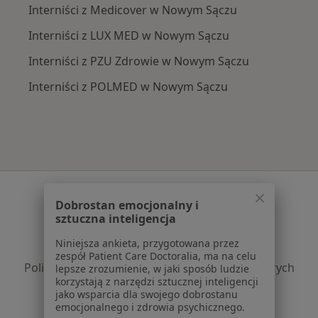
Interniści z Medicover w Nowym Sączu
Interniści z LUX MED w Nowym Sączu
Interniści z PZU Zdrowie w Nowym Sączu
Interniści z POLMED w Nowym Sączu
Serwis
Dobrostan emocjonalny i
Regulamin
sztuczna inteligencja
Polityka prywatności pacjentów
Niniejsza ankieta, przygotowana przez
Polityka prywatności profesjonalistów
zespół Patient Care Doctoralia, ma na celu
Polityka prywatności dla profesjonalistów, których
lepsze zrozumienie, w jaki sposób ludzie
korzystają z narzędzi sztucznej inteligencji
dane pozyskaliśmy samodzielnie
jako wsparcia dla swojego dobrostanu
Polityka cookies
emocjonalnego i zdrowia psychicznego.