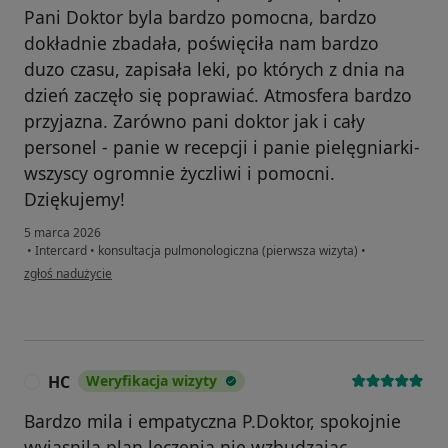
Pani Doktor byla bardzo pomocna, bardzo
dokładnie zbadała, poświęciła nam bardzo
duzo czasu, zapisała leki, po których z dnia na
dzień zaczęło się poprawiać. Atmosfera bardzo
przyjazna. Zarówno pani doktor jak i cały
personel - panie w recepcji i panie pielęgniarki-
wszyscy ogromnie życzliwi i pomocni.
Dziękujemy!
5 marca 2026
•
Intercard
•
konsultacja pulmonologiczna (pierwsza wizyta)
•
w opinii użytkownika Karolina
zgłoś nadużycie
HC
Weryfikacja wizyty
H
Bardzo mila i empatyczna P.Doktor, spokojnie
wyjasnila plan leczenia nie wzbudzajac