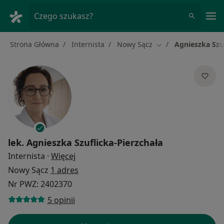
Me
Czego szukasz?
Strona Główna
Internista
Nowy Sącz
Agnieszka Szuf
Zmień miasto
lek.
Agnieszka Szuflicka-Pierzchała
O specjalizacjach
Internista
·
Więcej
Nowy Sącz
1 adres
Nr PWZ: 2402370
5 opinii