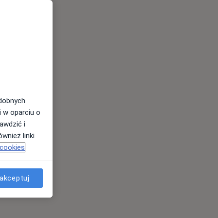
odobnych
i w oparciu o
awdzić i
wnież linki
 cookies
akceptuj