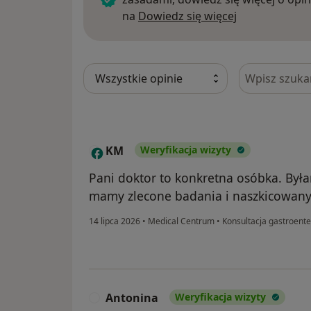
Dowiedz się w
na
Dowiedz się więcej
Szukaj w opi
KM
Weryfikacja wizyty
K
Pani doktor to konkretna osóbka. Był
mamy zlecone badania i naszkicowany d
14 lipca 2026
•
Medical Centrum
•
Konsultacja gastroente
Antonina
Weryfikacja wizyty
A