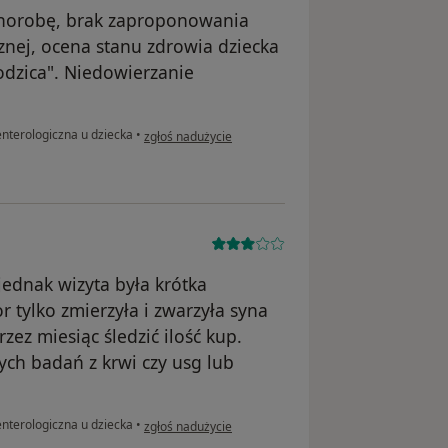
 chorobę, brak zaproponowania
znej, ocena stanu zdrowia dziecka
odzica". Niedowierzanie
w opinii użytkownika Antonina
nterologiczna u dziecka
•
zgłoś nadużycie
ednak wizyta była krótka
r tylko zmierzyła i zwarzyła syna
zez miesiąc śledzić ilość kup.
ych badań z krwi czy usg lub
w opinii użytkownika Ewelina
nterologiczna u dziecka
•
zgłoś nadużycie