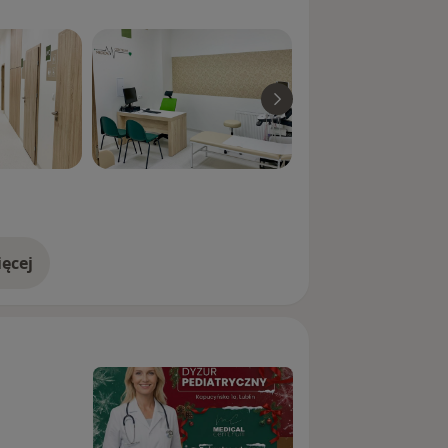
ustki
próżnień
ęcej
doświadczeniu