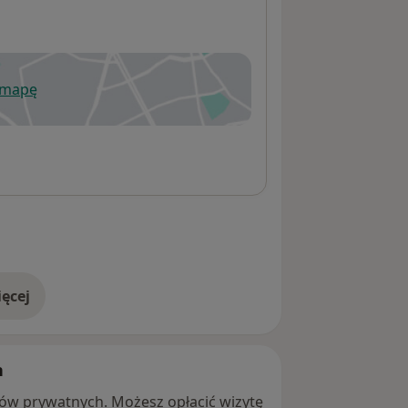
 mapę
wiera się w nowej karcie
ęcej
adresie
h
ntów prywatnych. Możesz opłacić wizytę