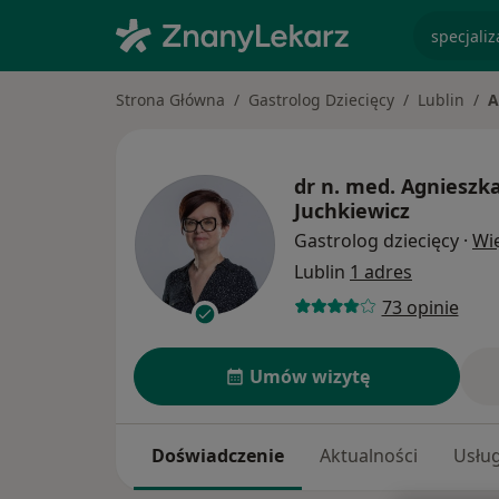
specjaliz
Strona Główna
Gastrolog Dziecięcy
Lublin
A
dr n. med.
Agnieszk
Juchkiewicz
Gastrolog dziecięcy
·
Wi
Lublin
1 adres
73 opinie
Umów wizytę
Doświadczenie
Aktualności
Usług