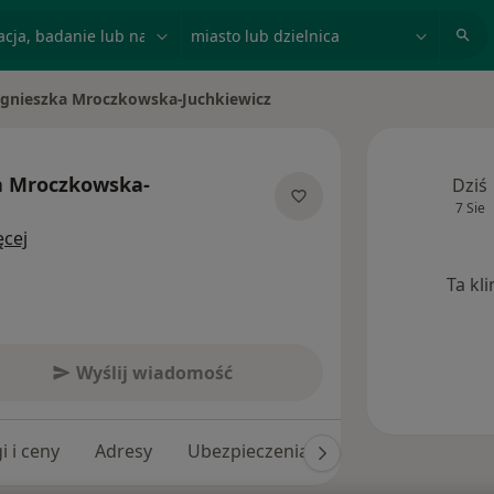
acja, badanie lub nazwisko
miasto lub dzielnica
gnieszka Mroczkowska-Juchkiewicz
a Mroczkowska-
Dziś
7 Sie
O specjalizacjach
ęcej
Ta kl
Wyślij wiadomość
i i ceny
Adresy
Ubezpieczenia
Opinie (73)