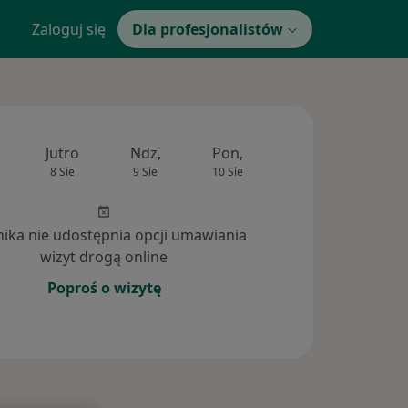
Zaloguj się
Dla profesjonalistów
Jutro
Ndz,
Pon,
Wt,
Śr,
8 Sie
9 Sie
10 Sie
11 Sie
12 Si
inika nie udostępnia opcji umawiania
wizyt drogą online
Poproś o wizytę