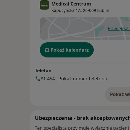
Medical Centrum
Kapucyńska 1A,
20-009
Lublin
Powiększ
ot
Dostępność
Pokaż kalendarz
Telefon
81 454...
Pokaż numer telefonu
Pokaż wi
o 
Ubezpieczenia - brak akceptowanyc
Ten specjalista przyjmuje wyłącznie pacje