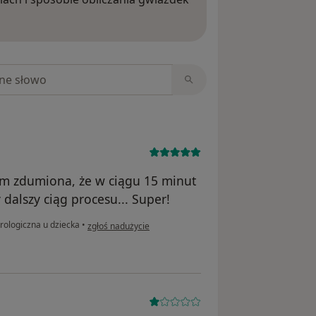
ięcej o opiniach
niach
am zdumiona, że w ciągu 15 minut
alszy ciąg procesu... Super!
w opinii użytkownika KM
rologiczna u dziecka
•
zgłoś nadużycie