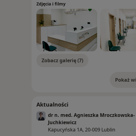
Diagnostyka i leczenie chorób wątroby, trz
Zdjęcia i filmy
Diagnostyka i leczenie zaburzeń rytmu wy
Przewlekłe bóle brzucha
Biegunka, przewlekłe zaparcia
Krwawienia z przewodu pokarmowego
Zapalenie przełyku, żołądka i dwunastnicy
Choroba wrzodowa
Refluks przełykowo-żołądkowy
Zapalenie trzustki
Zobacz galerię (7)
Zapalenie wątroby
Chroba Crohna
Pokaż wi
Wrzodziejące zapalenie jelita grubego
o 
Aktualności
dr n. med. Agnieszka Mroczkowska-
Juchkiewicz
Kapucyńska 1A, 20-009 Lublin