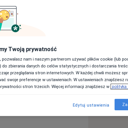
ltant wojewódzki w dziedzinie
wicz ukończyła Wydział lekarski
kała kolejno I i II stopień specjalizacji
i.
my Twoją prywatność
logii Uniwersytetu Medycznego w
, pozwalasz nam i naszym partnerom używać plików cookie (lub p
) do zbierania danych do celów statystycznych i dostarczania treśc
agnostyce i leczeniu schorzeń
zaje przeglądania stron internetowych. W każdej chwili możesz spr
Kliniki Pediatrii i Gastroenterologii
wać swoje preferencje w ustawieniach. W ustawieniach znajdziesz ró
uje się interpretacją 24 godzinnej
prywatności stron trzecich. Więcej informacji znajdziesz w
polityka
wo-przełykowego.
rmowego
 będzie Pani doktor się zajmować to
a11y_sr_more_diseases
a
Zaparcia
+9
Za
Edytuj ustawienia
brzucha u dzieci
dolnego odcinka przewodu