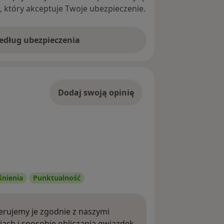
ę, który akceptuje Twoje ubezpieczenie.
według ubezpieczenia
Dodaj swoją opinię
śnienia
Punktualność
rujemy je zgodnie z naszymi
iach i sposobie obliczania gwiazdek