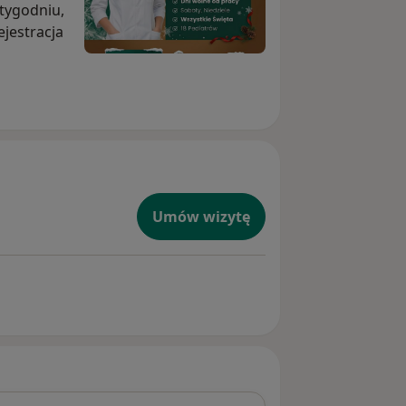
 tygodniu,
ejestracja
Umów wizytę