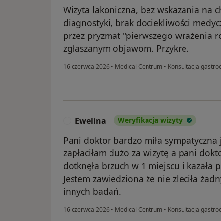
Wizyta lakoniczna, bez wskazania na
diagnostyki, brak dociekliwości medyc
przez pryzmat "pierwszego wrażenia r
zgłaszanym objawom. Przykre.
16 czerwca 2026
•
Medical Centrum
•
Konsultacja gastroe
Ewelina
Weryfikacja wizyty
E
Pani doktor bardzo miła sympatyczna j
zapłaciłam dużo za wizytę a pani dokto
dotknęła brzuch w 1 miejscu i kazała pr
Jestem zawiedziona że nie zleciła żadn
innych badań.
16 czerwca 2026
•
Medical Centrum
•
Konsultacja gastroe