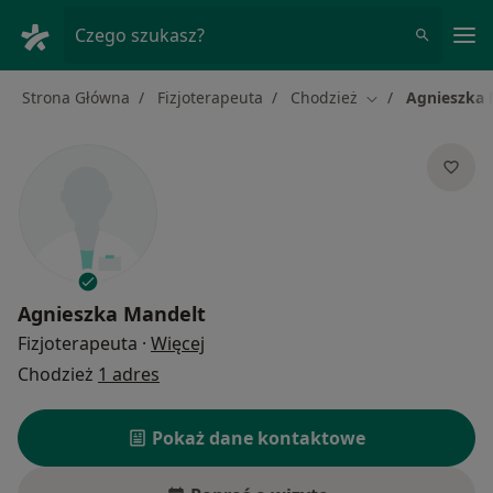
Me
Czego szukasz?
Strona Główna
Fizjoterapeuta
Chodzież
Agnieszka 
Zmień miasto
Agnieszka Mandelt
O specjalizacjach
Fizjoterapeuta
·
Więcej
Chodzież
1 adres
Pokaż dane kontaktowe