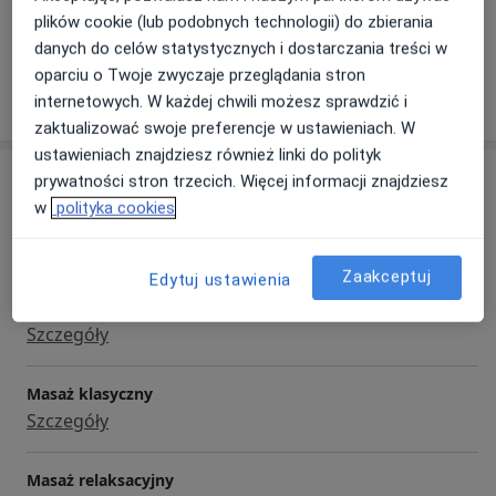
Zapewniam indywidualne podejście do każdego
Stany pooperacyjne
plików cookie (lub podobnych technologii) do zbierania
pacjenta, ciepło oraz wspólne przeżywanie
danych do celów statystycznych i dostarczania treści w
emocjonalne, które zapewni, że poczujecie się
oparciu o Twoje zwyczaje przeglądania stron
Pokaż więcej
Państwo u mnie komfortowo a szeroka gama ćwiczeń
internetowych. W każdej chwili możesz sprawdzić i
o doświadczeniu
oraz zastosowane nowoczesne metody usprawniania
zaktualizować swoje preferencje w ustawieniach. W
przyniosą oczekiwane rezultaty.
ustawieniach znajdziesz również linki do polityk
Usługi i ceny
Gorąco zapraszam !
prywatności stron trzecich. Więcej informacji znajdziesz
w
polityka cookies
Badanie układu ruchu
Szczegóły
Zaakceptuj
Edytuj ustawienia
Masaż
Szczegóły
Masaż klasyczny
Szczegóły
Masaż relaksacyjny