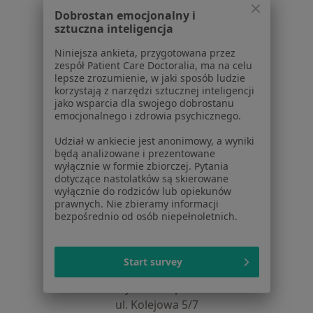
Pytania i odpowiedzi
Dobrostan emocjonalny i
Usługi i zabiegi
sztuczna inteligencja
Choroby
Niniejsza ankieta, przygotowana przez
Pomoc
zespół Patient Care Doctoralia, ma na celu
Aplikacje mobilne
lepsze zrozumienie, w jaki sposób ludzie
Blog dla pacjentów
korzystają z narzędzi sztucznej inteligencji
jako wsparcia dla swojego dobrostanu
Dla profesjonalistów
emocjonalnego i zdrowia psychicznego.
Udział w ankiecie jest anonimowy, a wyniki
Cennik
będą analizowane i prezentowane
Dla lekarzy
wyłącznie w formie zbiorczej. Pytania
Dla placówek medycznych
dotyczące nastolatków są skierowane
wyłącznie do rodziców lub opiekunów
Noa Notes
nowość
prawnych. Nie zbieramy informacji
Baza wiedzy
bezpośrednio od osób niepełnoletnich.
Centrum Pomocy dla Specjalisty
Kontakt
Start survey
ZnanyLekarz - Strona główna
ZnanyLekarz Sp. z o.o.
ul. Kolejowa 5/7