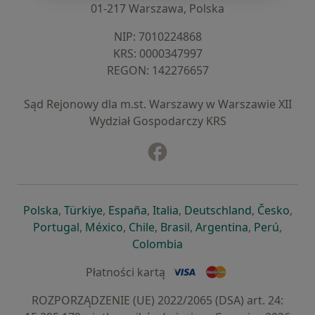
01-217 Warszawa, Polska
NIP: ⁠7010224868
KRS: ⁠0000347997
REGON: ⁠142276657
Sąd Rejonowy dla m.st. Warszawy w Warszawie XII
Wydział Gospodarczy KRS
Facebook
otwiera się w nowej karcie
otwiera się w nowej karcie
otwiera się w nowej karcie
otwiera się w nowej karcie
otwiera się w nowej karci
otwiera się
otwi
Polska
,
Türkiye
,
España
,
Italia
,
Deutschland
,
Česko
,
otwiera się w nowej karcie
otwiera się w nowej karcie
otwiera się w nowej karcie
otwiera się w nowej kar
otwiera się 
otwier
Portugal
,
México
,
Chile
,
Brasil
,
Argentina
,
Perú
,
otwiera się w nowej karc
Colombia
Płatności kartą
ROZPORZĄDZENIE (UE) 2022/2065 (DSA) art. 24: