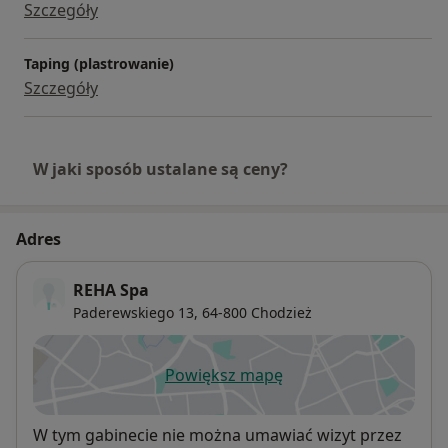
Szczegóły
Taping (plastrowanie)
Szczegóły
W jaki sposób ustalane są ceny?
Adres
REHA Spa
Paderewskiego 13,
64-800
Chodzież
Powiększ mapę
otwiera się w nowej karcie
Dostępność
W tym gabinecie nie można umawiać wizyt przez