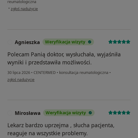
reumatologiczna
w opinii użytkownika Marek
•
zgłoś nadużycie
Agnieszka
Weryfikacja wizyty
A
Polecam Panią doktor, wysłuchała, wyjaśniła
wyniki i przedstawiła możliwości.
30 lipca 2026
•
CENTERMED
•
konsultacja reumatologiczna
•
w opinii użytkownika Agnieszka
zgłoś nadużycie
Mirosława
Weryfikacja wizyty
M
Lekarz bardzo uprzejma , słucha pacjenta,
reaguje na wszystkie problemy.