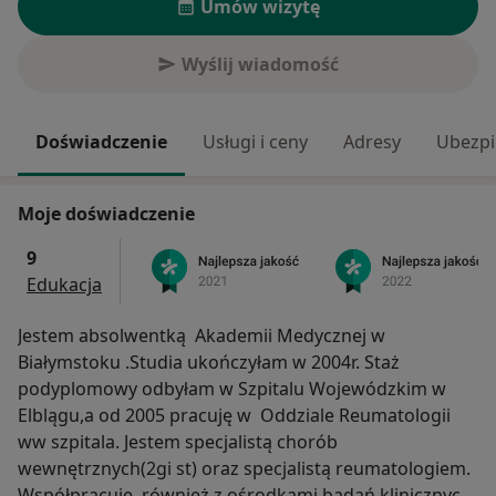
Umów wizytę
Wyślij wiadomość
Doświadczenie
Usługi i ceny
Adresy
Ubezpi
Moje doświadczenie
9
Edukacja
Jestem absolwentką Akademii Medycznej w
Białymstoku .Studia ukończyłam w 2004r. Staż
podyplomowy odbyłam w Szpitalu Wojewódzkim w
Elblągu,a od 2005 pracuję w Oddziale Reumatologii
ww szpitala. Jestem specjalistą chorób
wewnętrznych(2gi st) oraz specjalistą reumatologiem.
Współpracuję również z ośrodkami badań klinicznych