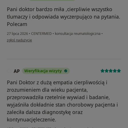
Pani doktor bardzo miła ,cierpliwie wszystko
tlumaczy i odpowiada wyczerpująco na pytania.
Polecam
27 lipca 2026
•
CENTERMED
•
konsultacja reumatologiczna
•
w opinii użytkownika Anna
zgłoś nadużycie
AP
Weryfikacja wizyty
A
Pani Doktor z dużą empatia cierpliwością i
zrozumieniem dla wieku pacjenta,
przeprowadziła rzetelnie wywiad i badanie,
wyjaśniła dokładnie stan chorobowy pacjenta i
zaleciła dalsza diagnostykę oraz
kontynuacjęleczenie.