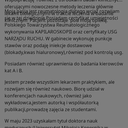
oferującymi nowoczesne metody leczenia głównie
Moją pasją jest reumatologia dlatego wciąż rozwijam
lekami biologicznymi-w trakcie leczenia w badaniu
się w tej dziedzinie.Posiadam certyfikat umiejętności
klinicznym Pacjent pozostaje pod moją opieką.
Polskiego Towarzystwa Reumatologicznego
wykonywania KAPILAROSKOPII oraz certyfikaty USG
NARZĄDU RUCHU. W gabinecie wykonuję punkcje
stawów oraz podaję iniekcje dostawowe
(blokady,kwas hialuronowy),również pod kontrolą usg.
Posiadam również uprawnienia do badania kierowców
kat A i B.
Jestem przede wszystkim lekarzem praktykiem, ale
rozwijam się również naukowo. Biorę udział w
konferencjach naukowych, również jako
wykładowca,jestem autorką i współautorką
publikacji,prowadzę zajęcia ze studentami.
W maju 2023 uzyskałam tytuł doktora nauk
medycznych (Uniwersytet Mikołaja Kopernika w