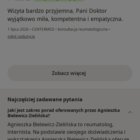
Wizyta bardzo przyjemna, Pani Doktor
wyjątkowo miła, kompetentna i empatyczna.
1 lipca 2026
•
CENTERMED
•
konsultacja reumatologiczna
•
w opinii użytkownika Marta
zgłoś nadużycie
Zobacz więcej
opinie powyżej
Najczęściej zadawane pytania
Jaki jest zakres porad oferowanych przez Agnieszka
Bielewicz-Zielińska?
Agnieszka Bielewicz-Zielińska to reumatolog,
internista. Na podstawie swojego doświadczenia i
wykształcenia Agnieszka Bielewicz-Zielińska oferuje