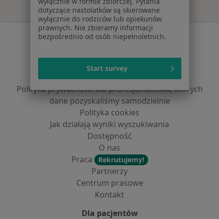
wyłącznie w formie zbiorczej. Pytania
dotyczące nastolatków są skierowane
wyłącznie do rodziców lub opiekunów
prawnych. Nie zbieramy informacji
Serwis
bezpośrednio od osób niepełnoletnich.
Regulamin
Polityka prywatności pacjentów
Start survey
Polityka prywatności profesjonalistów
Polityka prywatności dla profesjonalistów, których
dane pozyskaliśmy samodzielnie
Polityka cookies
Jak działają wyniki wyszukiwania
Dostępność
O nas
Praca
Rekrutujemy!
Partnerzy
Centrum prasowe
Kontakt
Dla pacjentów