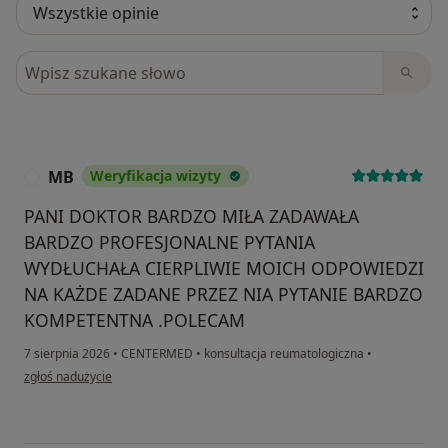
Szukaj w opiniach
MB
Weryfikacja wizyty
M
PANI DOKTOR BARDZO MIŁA ZADAWAŁA
BARDZO PROFESJONALNE PYTANIA
WYDŁUCHAŁA CIERPLIWIE MOICH ODPOWIEDZI
NA KAŻDE ZADANE PRZEZ NIA PYTANIE BARDZO
KOMPETENTNA .POLECAM
7 sierpnia 2026
•
CENTERMED
•
konsultacja reumatologiczna
•
w opinii użytkownika MB
zgłoś nadużycie