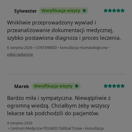
Sylwester
Weryfikacja wizyty
S
Wnikliwie przeprowadzony wywiad i
przeanalizowanie dokumentacji medycznej,
szybko postawiona diagnoza i proces leczenia.
6 sierpnia 2026
•
CENTERMED
•
konsultacja reumatologiczna
•
w opinii użytkownika Sylwester
zgłoś nadużycie
Marek
Weryfikacja wizyty
M
Bardzo miła i sympatyczna. Niewątpliwie z
ogromną wiedzą. Chciałbym żeby wszyscy
lekarze tak podchodzili do pacjentów.
4 sierpnia 2026
•
Centrum Medyczne POLMED Oddział Tczew
•
konsultacja