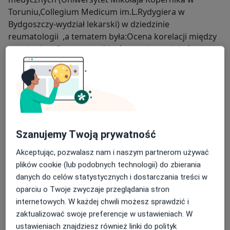
Toruniu,Collegium Medicum im.L.Rydygiera w
Bydgoszczy-wydział lekarski) w dziedzinie
reumatologii ,a tematem była:Ocena korelacji między
natężeniem fluorescencji końcowych produktów
glikacji a zaawansowaniem twardziny układowej.
wykłady:,,Czy to naprawdę trudne?Rozpoznanie i
terapia tocznia rumieniowatego układowego" IAMP
Gdańsk, ,,Leczenie przeciwbólowe i przeciwzapalne
choroby zwyrodnieniowej stawów", ,,Witamina D3
duże dawki-dlaczego warto", ,,Pacjent z bólem
Szanujemy Twoją prywatność
zapalnym"
Akceptując, pozwalasz nam i naszym partnerom używać
publikacje:
plików cookie (lub podobnych technologii) do zbierania
danych do celów statystycznych i dostarczania treści w
Atypical course of Henoch-Schonlein purpura in an
oparciu o Twoje zwyczaje przeglądania stron
adoult patient.Reumatologia 4/2015.
internetowych. W każdej chwili możesz sprawdzić i
zaktualizować swoje preferencje w ustawieniach. W
Nietypowy przebieg plamicy Henocha-Schonleina u
ustawieniach znajdziesz również linki do polityk
dorosłego pacjenta.Reumatologia News 1/2016