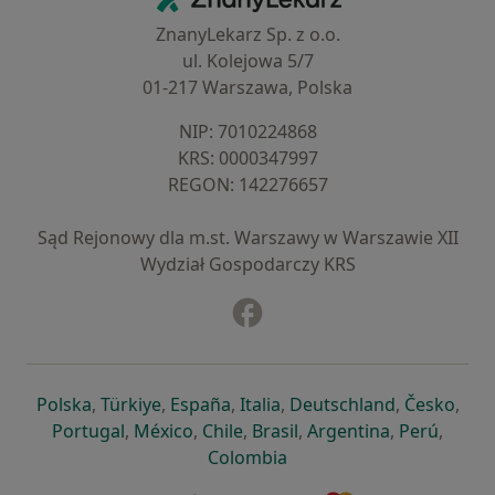
ZnanyLekarz Sp. z o.o.
ul. Kolejowa 5/7
01-217 Warszawa, Polska
NIP: ⁠7010224868
KRS: ⁠0000347997
REGON: ⁠142276657
Sąd Rejonowy dla m.st. Warszawy w Warszawie XII
Wydział Gospodarczy KRS
Facebook
otwiera się w nowej karcie
otwiera się w nowej karcie
otwiera się w nowej karcie
otwiera się w nowej karcie
otwiera się w nowej karci
otwiera się
otwi
Polska
,
Türkiye
,
España
,
Italia
,
Deutschland
,
Česko
,
otwiera się w nowej karcie
otwiera się w nowej karcie
otwiera się w nowej karcie
otwiera się w nowej kar
otwiera się 
otwier
Portugal
,
México
,
Chile
,
Brasil
,
Argentina
,
Perú
,
otwiera się w nowej karc
Colombia