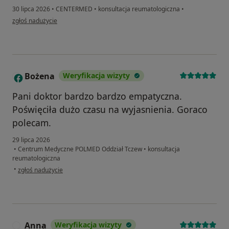
30 lipca 2026
•
CENTERMED
•
konsultacja reumatologiczna
•
w opinii użytkownika Mirosława
zgłoś nadużycie
Bożena
Weryfikacja wizyty
B
Pani doktor bardzo bardzo empatyczna.
Poświęciła dużo czasu na wyjasnienia. Goraco
polecam.
29 lipca 2026
•
Centrum Medyczne POLMED Oddział Tczew
•
konsultacja
reumatologiczna
w opinii użytkownika Bożena
•
zgłoś nadużycie
Anna
Weryfikacja wizyty
A