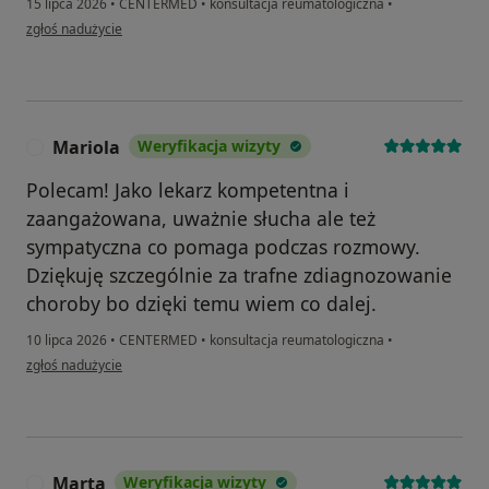
15 lipca 2026
•
CENTERMED
•
konsultacja reumatologiczna
•
w opinii użytkownika AP
zgłoś nadużycie
Mariola
Weryfikacja wizyty
M
Polecam! Jako lekarz kompetentna i
zaangażowana, uważnie słucha ale też
sympatyczna co pomaga podczas rozmowy.
Dziękuję szczególnie za trafne zdiagnozowanie
choroby bo dzięki temu wiem co dalej.
10 lipca 2026
•
CENTERMED
•
konsultacja reumatologiczna
•
w opinii użytkownika Mariola
zgłoś nadużycie
Marta
Weryfikacja wizyty
M