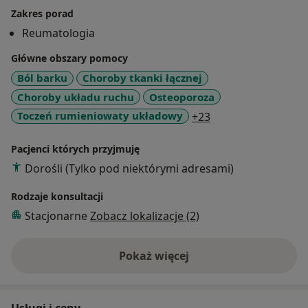
Zakres porad
Reumatologia
Główne obszary pomocy
Ból barku
Choroby tkanki łącznej
Choroby układu ruchu
Osteoporoza
a11y_sr_more_dis
Toczeń rumieniowaty układowy
+23
Pacjenci których przyjmuję
Dorośli (Tylko pod niektórymi adresami)
Rodzaje konsultacji
Stacjonarne
Zobacz lokalizacje (2)
Pokaż więcej
o doświadczeniu
Usługi i ceny