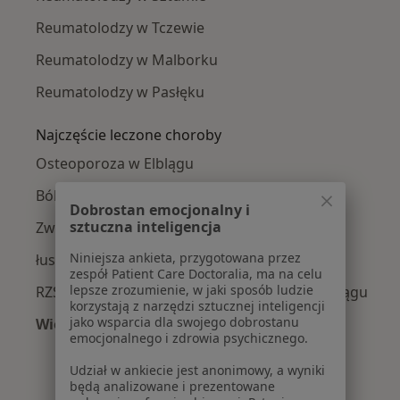
Reumatolodzy w Tczewie
Reumatolodzy w Malborku
Reumatolodzy w Pasłęku
Najczęście leczone choroby
Osteoporoza w Elblągu
Bóle stawów w Elblągu
Dobrostan emocjonalny i
sztuczna inteligencja
Zwyrodnienie stawów w Elblągu
Niniejsza ankieta, przygotowana przez
łuszczycowe zapalenie stawów w Elblągu
zespół Patient Care Doctoralia, ma na celu
lepsze zrozumienie, w jaki sposób ludzie
RZS – reumatoidalne zapalenie stawów w Elblągu
korzystają z narzędzi sztucznej inteligencji
jako wsparcia dla swojego dobrostanu
Więcej (15)
emocjonalnego i zdrowia psychicznego.
Więcej w kategorii: Najczęście leczone chorob
Udział w ankiecie jest anonimowy, a wyniki
będą analizowane i prezentowane