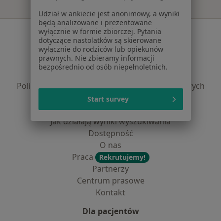
Udział w ankiecie jest anonimowy, a wyniki
będą analizowane i prezentowane
Serwis
wyłącznie w formie zbiorczej. Pytania
dotyczące nastolatków są skierowane
wyłącznie do rodziców lub opiekunów
Regulamin
prawnych. Nie zbieramy informacji
Polityka prywatności pacjentów
bezpośrednio od osób niepełnoletnich.
Polityka prywatności profesjonalistów
Polityka prywatności dla profesjonalistów, których
dane pozyskaliśmy samodzielnie
Start survey
Polityka cookies
Jak działają wyniki wyszukiwania
Dostępność
O nas
Praca
Rekrutujemy!
Partnerzy
Centrum prasowe
Kontakt
Dla pacjentów