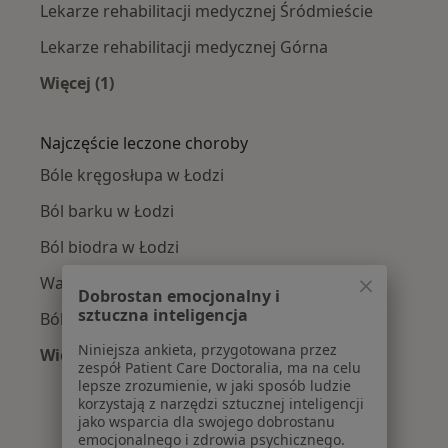
Lekarze rehabilitacji medycznej Śródmieście
Lekarze rehabilitacji medycznej Górna
Więcej (1)
Więcej w kategorii: Lekarze rehabilitacji medy
Najczęście leczone choroby
Bóle kręgosłupa w Łodzi
Ból barku w Łodzi
Ból biodra w Łodzi
Wady postawy w Łodzi
Dobrostan emocjonalny i
sztuczna inteligencja
Ból pleców w Łodzi
Niniejsza ankieta, przygotowana przez
Więcej (15)
zespół Patient Care Doctoralia, ma na celu
Więcej w kategorii: Najczęście leczone chorob
lepsze zrozumienie, w jaki sposób ludzie
korzystają z narzędzi sztucznej inteligencji
jako wsparcia dla swojego dobrostanu
emocjonalnego i zdrowia psychicznego.