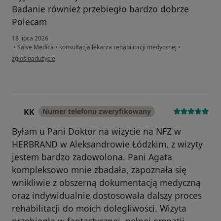
Badanie również przebiegło bardzo dobrze
Polecam
18 lipca 2026
•
Salve Medica
•
konsultacja lekarza rehabilitacji medycznej
•
w opinii użytkownika Kacper
zgłoś nadużycie
KK
Numer telefonu zweryfikowany
K
Byłam u Pani Doktor na wizycie na NFZ w
HERBRAND w Aleksandrowie Łódzkim, z wizyty
jestem bardzo zadowolona. Pani Agata
kompleksowo mnie zbadała, zapoznała się
wnikliwie z obszerną dokumentacją medyczną
oraz indywidualnie dostosowała dalszy proces
rehabilitacji do moich dolegliwości. Wizyta
przebiegła w fantastycznej, pełnej empatii