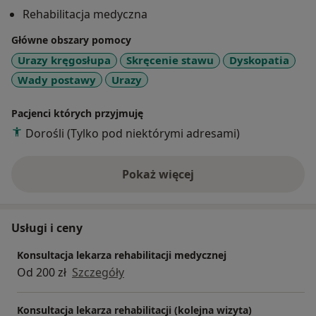
wyróżnieniem pracę doktorską z dziedziny
Rehabilitacja medyczna
onkopatologii, uzyskując stopień doktora nauk
medycznych. W latach 2008-2010 byłam słuchaczem
Główne obszary pomocy
Podyplomowej Szkoły Medycyny Estetycznej Polskiego
Urazy kręgosłupa
Skręcenie stawu
Dyskopatia
Towarzystwa Lekarskiego, a w 2010 r. otrzymałam tytuł
Wady postawy
Urazy
lekarza medycyny estetycznej.
Pacjenci których przyjmuję
Uczestniczyłam w licznych szkoleniach, kursach,
Dorośli (Tylko pod niektórymi adresami)
warsztatach oraz kongresach polskich i
międzynarodowych z zakresu rehabilitacji medycznej,
a także onkologii.
Pokaż więcej
o doświadczeniu
Usługi i ceny
Konsultacja lekarza rehabilitacji medycznej
Od 200 zł
Szczegóły
Konsultacja lekarza rehabilitacji (kolejna wizyta)