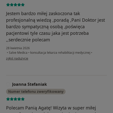
Jestem bardzo miłej zaskoczona tak
profesjonalną wiedzą ,poradą ,Pani Doktor jest
bardzo sympatyczną osobą ,poświęca
pacjentowi tyle czasu jaka jest potrzeba
,,serdecznie polecam
28 kwietnia 2026
•
Salve Medica
•
konsultacja lekarza rehabilitacji medycznej
•
w opinii użytkownika Jadwiga
zgłoś nadużycie
Joanna Stefaniak
J
Numer telefonu zweryfikowany
Polecam Panią Agatę! Wizyta w super miłej