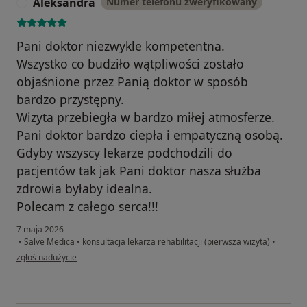
Aleksandra
Numer telefonu zweryfikowany
A
Pani doktor niezwykle kompetentna.
Wszystko co budziło wątpliwości zostało
objaśnione przez Panią doktor w sposób
bardzo przystępny.
Wizyta przebiegła w bardzo miłej atmosferze.
Pani doktor bardzo ciepła i empatyczną osobą.
Gdyby wszyscy lekarze podchodzili do
pacjentów tak jak Pani doktor nasza służba
zdrowia byłaby idealna.
Polecam z całego serca!!!
7 maja 2026
•
Salve Medica
•
konsultacja lekarza rehabilitacji (pierwsza wizyta)
•
w opinii użytkownika Aleksandra
zgłoś nadużycie