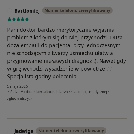
Bartłomiej
Numer telefonu zweryfikowany
B
Pani doktor bardzo merytorycznie wyjaśnia
problem z którym się do Niej przychodzi. Duża
doza empatii do pacjenta, przy jednoczesnym
nie schodzącym z twarzy uśmiechu ułatwia
przyjmowanie niełatwych diagnoz :). Nawet gdy
w grę wchodzi wysadzenie w powietrze :):)
Specjalista godny polecenia
5 maja 2026
•
Salve Medica
•
konsultacja lekarza rehabilitacji medycznej
•
w opinii użytkownika Bartłomiej
zgłoś nadużycie
Jadwiga
Numer telefonu zweryfikowany
J