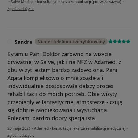
•
Salve Medica
•
konsultacja lekarza rehabilitacji (pierwsza wizyta)
•
w opinii użytkownika Andrzej
zgłoś nadużycie
Sandra
Numer telefonu zweryfikowany
S
Byłam u Pani Doktor zarówno na wizycie
prywatnej w Salve, jak i na NFZ w Adamed, z
obu wizyt jestem bardzo zadowolona. Pani
Agata kompleksowo o mnie zbadała i
indywidualnie dostosowała dalszy proces
rehabilitacji do moich potrzeb. Obie wizyty
przebiegły w fantastycznej atmosferze - czuję
się dobrze zaopiekowana i wysłuchana.
Polecam, bardzo dobry specjalista
20 maja 2026
•
Adamed
•
konsultacja lekarza rehabilitacji medycznej
•
w opinii użytkownika Sandra
zgłoś nadużycie