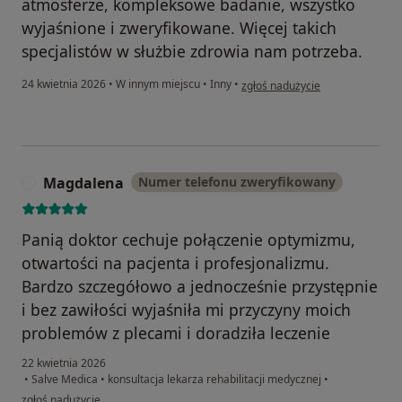
atmosferze, kompleksowe badanie, wszystko
wyjaśnione i zweryfikowane. Więcej takich
specjalistów w służbie zdrowia nam potrzeba.
w opinii użytkownika Joanna Ste
24 kwietnia 2026
•
W innym miejscu
•
Inny
•
zgłoś nadużycie
Magdalena
Numer telefonu zweryfikowany
M
Panią doktor cechuje połączenie optymizmu,
otwartości na pacjenta i profesjonalizmu.
Bardzo szczegółowo a jednocześnie przystępnie
i bez zawiłości wyjaśniła mi przyczyny moich
problemów z plecami i doradziła leczenie
22 kwietnia 2026
•
Salve Medica
•
konsultacja lekarza rehabilitacji medycznej
•
w opinii użytkownika Magdalena
zgłoś nadużycie