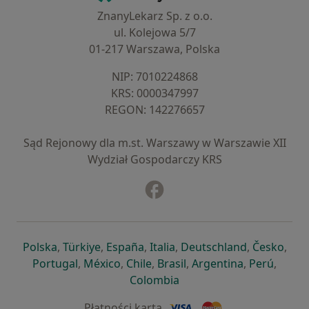
ZnanyLekarz Sp. z o.o.
ul. Kolejowa 5/7
01-217 Warszawa, Polska
NIP: ⁠7010224868
KRS: ⁠0000347997
REGON: ⁠142276657
Sąd Rejonowy dla m.st. Warszawy w Warszawie XII
Wydział Gospodarczy KRS
Facebook
otwiera się w nowej karcie
otwiera się w nowej karcie
otwiera się w nowej karcie
otwiera się w nowej karcie
otwiera się w nowej karci
otwiera się
otwi
Polska
,
Türkiye
,
España
,
Italia
,
Deutschland
,
Česko
,
otwiera się w nowej karcie
otwiera się w nowej karcie
otwiera się w nowej karcie
otwiera się w nowej kar
otwiera się 
otwier
Portugal
,
México
,
Chile
,
Brasil
,
Argentina
,
Perú
,
otwiera się w nowej karc
Colombia
Płatności kartą