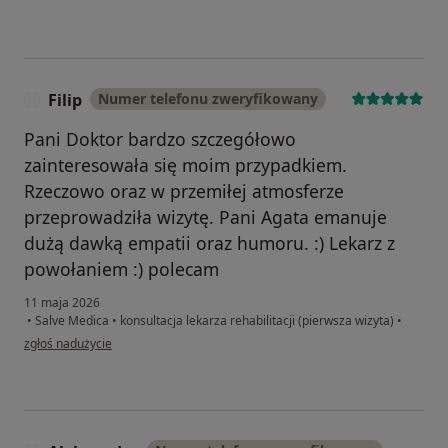
Filip
Numer telefonu zweryfikowany
F
Pani Doktor bardzo szczegółowo
zainteresowała się moim przypadkiem.
Rzeczowo oraz w przemiłej atmosferze
przeprowadziła wizytę. Pani Agata emanuje
dużą dawką empatii oraz humoru. :) Lekarz z
powołaniem :) polecam
11 maja 2026
•
Salve Medica
•
konsultacja lekarza rehabilitacji (pierwsza wizyta)
•
w opinii użytkownika Filip
zgłoś nadużycie