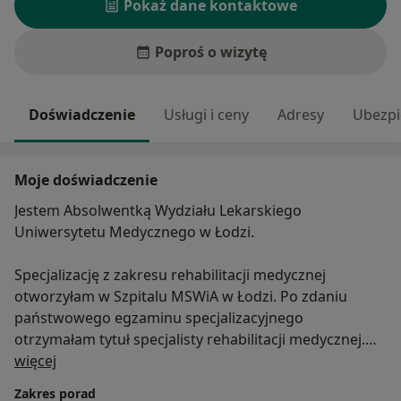
Pokaż dane kontaktowe
Poproś o wizytę
Doświadczenie
Usługi i ceny
Adresy
Ubezpi
Moje doświadczenie
Jestem Absolwentką Wydziału Lekarskiego
Uniwersytetu Medycznego w Łodzi.
Specjalizację z zakresu rehabilitacji medycznej
otworzyłam w Szpitalu MSWiA w Łodzi. Po zdaniu
państwowego egzaminu specjalizacyjnego
otrzymałam tytuł specjalisty rehabilitacji medycznej.
O mnie
Jestem laureatką stypendium Unii Europejskiej dla
więcej
młodych naukowców. W roku 2009 obroniłam z
Zakres porad