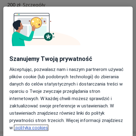
200 zł
Szczegóły
Konsultacja lekarza rehabilitacji (pierwsza wizyta)
200 zł
Szczegóły
Konsultacja lekarza rehabilitacji medycznej (kolejna
wizyta)
200 zł
Szczegóły
Szanujemy Twoją prywatność
Akceptując, pozwalasz nam i naszym partnerom używać
Konsultacja lekarza rehabilitacji medycznej (pierwsza
plików cookie (lub podobnych technologii) do zbierania
wizyta)
danych do celów statystycznych i dostarczania treści w
200 zł
Szczegóły
oparciu o Twoje zwyczaje przeglądania stron
internetowych. W każdej chwili możesz sprawdzić i
+ 1 usługa
zaktualizować swoje preferencje w ustawieniach. W
ustawieniach znajdziesz również linki do polityk
W jaki sposób ustalane są ceny?
prywatności stron trzecich. Więcej informacji znajdziesz
w
polityka cookies