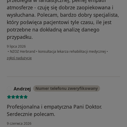
atmosferze - czuję się dobrze zaopiekowana i
wysłuchana. Polecam, bardzo dobry specjalista,
który poświęca pacjentowi tyle czasu, ile jest
potrzebne na dokładną analizę danego
przypadku.
9 lipca 2026
•
NZOZ Herbrand
•
konsultacja lekarza rehabilitacji medycznej
•
w opinii użytkownika KK
zgłoś nadużycie
Andrzej
Numer telefonu zweryfikowany
A
Profesjonalna i empatyczna Pani Doktor.
Serdecznie polecam.
9 czerwca 2026