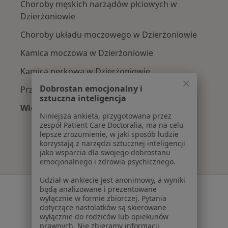
Choroby męskich narządów płciowych w
Dzierżoniowie
Choroby układu moczowego w Dzierżoniowie
Kamica moczowa w Dzierżoniowie
Kamica nerkowa w Dzierżoniowie
Dobrostan emocjonalny i
Przerost prostaty w Dzierżoniowie
sztuczna inteligencja
Więcej (15)
Niniejsza ankieta, przygotowana przez
Więcej w kategorii: Najczęście leczone chorob
zespół Patient Care Doctoralia, ma na celu
lepsze zrozumienie, w jaki sposób ludzie
korzystają z narzędzi sztucznej inteligencji
jako wsparcia dla swojego dobrostanu
emocjonalnego i zdrowia psychicznego.
Udział w ankiecie jest anonimowy, a wyniki
Serwis
będą analizowane i prezentowane
wyłącznie w formie zbiorczej. Pytania
Regulamin
dotyczące nastolatków są skierowane
wyłącznie do rodziców lub opiekunów
Polityka prywatności pacjentów
prawnych. Nie zbieramy informacji