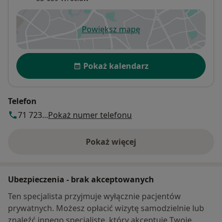
Powiększ mapę
otwiera się w nowej karcie
Dostępność
Pokaż kalendarz
Telefon
71 723...
Pokaż numer telefonu
Pokaż więcej
o adresie
Ubezpieczenia - brak akceptowanych
Ten specjalista przyjmuje wyłącznie pacjentów
prywatnych. Możesz opłacić wizytę samodzielnie lub
znaleźć innego specjalistę, który akceptuje Twoje