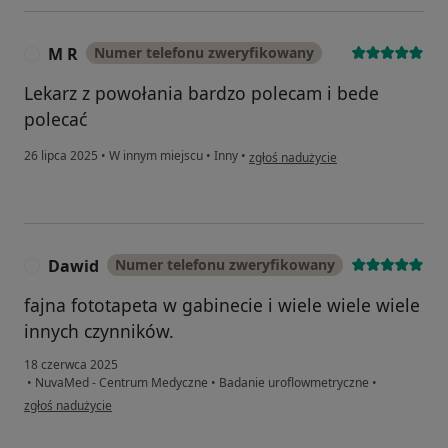
M R
Numer telefonu zweryfikowany
M
Lekarz z powołania bardzo polecam i bede
polecać
w opinii użytkownika M R
26 lipca 2025
•
W innym miejscu
•
Inny
•
zgłoś nadużycie
Dawid
Numer telefonu zweryfikowany
D
fajna fototapeta w gabinecie i wiele wiele wiele
innych czynników.
18 czerwca 2025
•
NuvaMed - Centrum Medyczne
•
Badanie uroflowmetryczne
•
w opinii użytkownika Dawid
zgłoś nadużycie