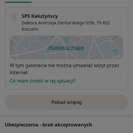
SPS Kałużyńscy
Doktora Andrzeja Zientarskiego 5/58,
75-852
Koszalin
Powiększ mapę
otwiera się w nowej karcie
Dostępność
W tym gabinecie nie można umawiać wizyt przez
internet
Co mam zrobić w tej sytuacji?
Pokaż więcej
o adresie
Ubezpieczenia - brak akceptowanych