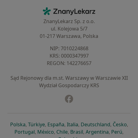
Kontakt
ZnanyLekarz - Strona główna
ZnanyLekarz Sp. z o.o.
ul. Kolejowa 5/7
01-217 Warszawa, Polska
NIP: ⁠7010224868
KRS: ⁠0000347997
REGON: ⁠142276657
Sąd Rejonowy dla m.st. Warszawy w Warszawie XII
Wydział Gospodarczy KRS
Facebook
otwiera się w nowej karcie
otwiera się w nowej karcie
otwiera się w nowej karcie
otwiera się w nowej karcie
otwiera się w nowej karci
otwiera się
otwi
Polska
,
Türkiye
,
España
,
Italia
,
Deutschland
,
Česko
,
otwiera się w nowej karcie
otwiera się w nowej karcie
otwiera się w nowej karcie
otwiera się w nowej kar
otwiera się 
otwier
Portugal
,
México
,
Chile
,
Brasil
,
Argentina
,
Perú
,