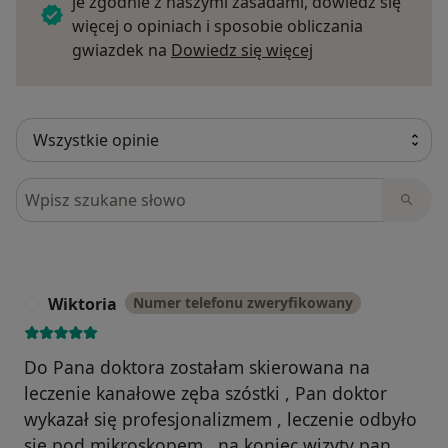
je zgodnie z naszymi zasadami, dowiedz się
więcej o opiniach i sposobie obliczania
Dowiedz się więce
gwiazdek na
Dowiedz się więcej
Szukaj w opiniach
Wiktoria
Numer telefonu zweryfikowany
W
Do Pana doktora zostałam skierowana na
leczenie kanałowe zęba szóstki , Pan doktor
wykazał się profesjonalizmem , leczenie odbyło
się pod mikroskopem , na koniec wizyty pan