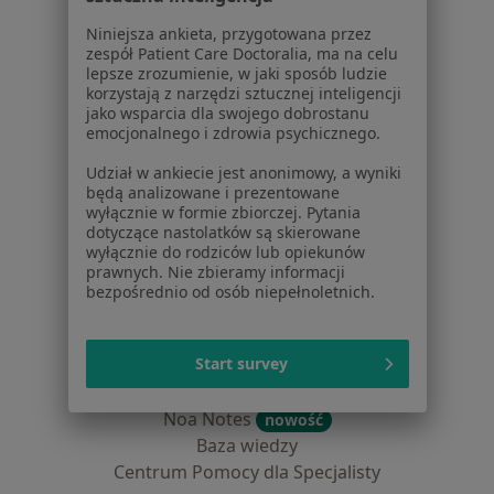
Dla pacjentów
Niniejsza ankieta, przygotowana przez
zespół Patient Care Doctoralia, ma na celu
Lekarze
lepsze zrozumienie, w jaki sposób ludzie
korzystają z narzędzi sztucznej inteligencji
Placówki medyczne
jako wsparcia dla swojego dobrostanu
Pytania i odpowiedzi
emocjonalnego i zdrowia psychicznego.
Usługi i zabiegi
Udział w ankiecie jest anonimowy, a wyniki
Choroby
będą analizowane i prezentowane
Pomoc
wyłącznie w formie zbiorczej. Pytania
Aplikacje mobilne
dotyczące nastolatków są skierowane
wyłącznie do rodziców lub opiekunów
Blog dla pacjentów
prawnych. Nie zbieramy informacji
bezpośrednio od osób niepełnoletnich.
Dla profesjonalistów
Cennik
Start survey
Dla lekarzy
Dla placówek medycznych
Noa Notes
nowość
Baza wiedzy
Centrum Pomocy dla Specjalisty