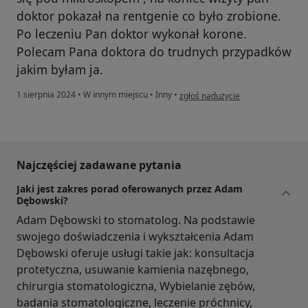
doktor pokazał na rentgenie co było zrobione.
Po leczeniu Pan doktor wykonał korone.
Polecam Pana doktora do trudnych przypadków
jakim byłam ja.
w opinii użytkownika Wiktoria
1 sierpnia 2024
•
W innym miejscu
•
Inny
•
zgłoś nadużycie
Najczęściej zadawane pytania
Jaki jest zakres porad oferowanych przez Adam
Dębowski?
Adam Dębowski to stomatolog. Na podstawie
swojego doświadczenia i wykształcenia Adam
Dębowski oferuje usługi takie jak: konsultacja
protetyczna, usuwanie kamienia nazębnego,
chirurgia stomatologiczna, Wybielanie zębów,
badania stomatologiczne, leczenie próchnicy,