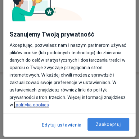
a11y_sr_more_diseases
Ruchomość zębów
+20
Pacjenci których przyjmuję
Dorośli
Szanujemy Twoją prywatność
Dzieci
Akceptując, pozwalasz nam i naszym partnerom używać
plików cookie (lub podobnych technologii) do zbierania
Pokaż więcej
danych do celów statystycznych i dostarczania treści w
o doświadczeniu
oparciu o Twoje zwyczaje przeglądania stron
internetowych. W każdej chwili możesz sprawdzić i
Usługi i ceny
zaktualizować swoje preferencje w ustawieniach. W
ustawieniach znajdziesz również linki do polityk
Konsultacja stomatologiczna
prywatności stron trzecich. Więcej informacji znajdziesz
Szczegóły
w
polityka cookies
Odbudowa zębów
Zaakceptuj
Edytuj ustawienia
Szczegóły