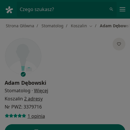
Me
Czego szukasz?
Strona Główna
Stomatolog
Koszalin
Adam Dębows
Zmień miasto
Adam Dębowski
O specjalizacjach
Stomatolog
·
Więcej
Koszalin
2 adresy
Nr PWZ: 3379716
1 opinia